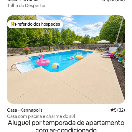
Trilha do Despertar
Preferido dos hóspedes
Entre os melhores preferidos dos hóspedes
Casa ⋅ Kannapolis
5 de uma a
5 (32)
Casa com piscina e charme do sul
Aluguel por temporada de apartamento
com ar-condicionado