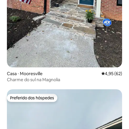
Casa ⋅ Mooresville
4,95 de uma a
4,95 (62)
Charme do sul na Magnolia
Preferido dos hóspedes
Preferido dos hóspedes