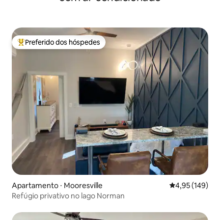
Preferido dos hóspedes
Entre os melhores preferidos dos hóspedes
Apartamento ⋅ Mooresville
4,95 de uma av
4,95 (149)
Refúgio privativo no lago Norman