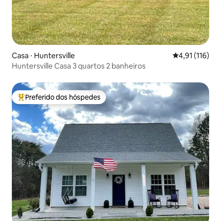
Casa ⋅ Huntersville
4,91 de uma av
4,91 (116)
Huntersville Casa 3 quartos 2 banheiros
Preferido dos hóspedes
Entre os melhores preferidos dos hóspedes