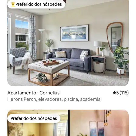
Preferido dos hóspedes
Entre os melhores preferidos dos hóspedes
Apartamento ⋅ Cornelius
5 de uma av
5 (115)
Herons Perch, elevadores, piscina, academia
Preferido dos hóspedes
Preferido dos hóspedes