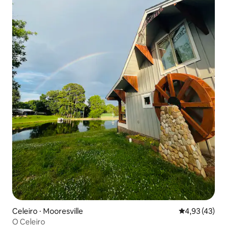
Celeiro ⋅ Mooresville
4,93 de uma a
4,93 (43)
O Celeiro