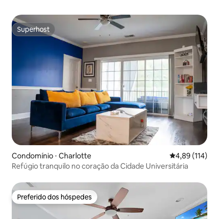
Superhost
Superhost
Condomínio ⋅ Charlotte
4,89 de uma av
4,89 (114)
Refúgio tranquilo no coração da Cidade Universitária
Preferido dos hóspedes
Preferido dos hóspedes