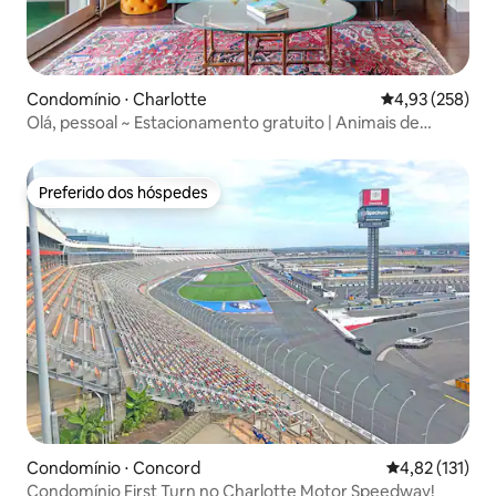
Condomínio ⋅ Charlotte
4,93 de uma av
4,93 (258)
Olá, pessoal ~ Estacionamento gratuito | Animais de
estimação | Plaza Midwood
Preferido dos hóspedes
Preferido dos hóspedes
Condomínio ⋅ Concord
4,82 de uma av
4,82 (131)
Condomínio First Turn no Charlotte Motor Speedway!