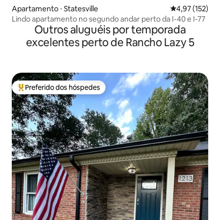
Apartamento ⋅ Statesville
4,97 de uma av
4,97 (152)
Lindo apartamento no segundo andar perto da I-40 e I-77
Outros aluguéis por temporada
excelentes perto de Rancho Lazy 5
Preferido dos hóspedes
Entre os melhores preferidos dos hóspedes