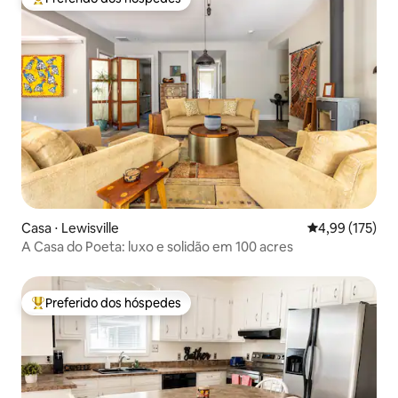
Entre os melhores preferidos dos hóspedes
Casa ⋅ Lewisville
4,99 de uma av
4,99 (175)
A Casa do Poeta: luxo e solidão em 100 acres
Preferido dos hóspedes
Entre os melhores preferidos dos hóspedes