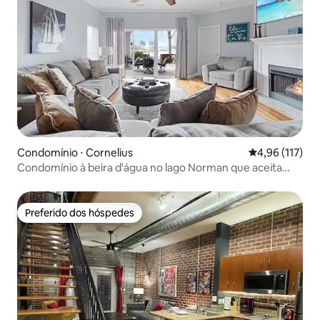
Condomínio ⋅ Cornelius
4,96 de uma av
4,96 (117)
Condomínio à beira d'água no lago Norman que aceita
cães
Preferido dos hóspedes
Preferido dos hóspedes