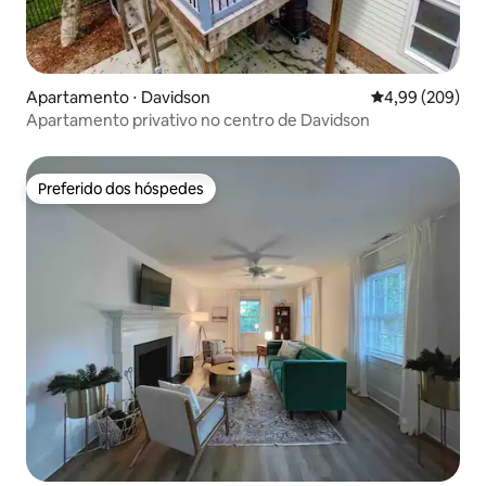
Apartamento ⋅ Davidson
4,99 de uma ava
4,99 (209)
Apartamento privativo no centro de Davidson
Preferido dos hóspedes
Preferido dos hóspedes