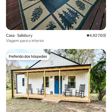
Casa ⋅ Salisbury
4,92 de uma av
4,92 (103)
Viagem para o interior
Preferido dos hóspedes
Preferido dos hóspedes