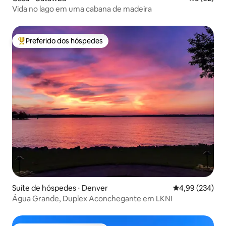
Vida no lago em uma cabana de madeira
Preferido dos hóspedes
Entre os melhores preferidos dos hóspedes
Suíte de hóspedes ⋅ Denver
4,99 de uma ava
4,99 (234)
Água Grande, Duplex Aconchegante em LKN!