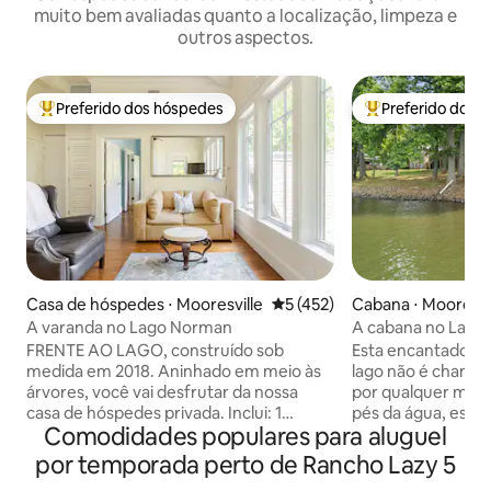
muito bem avaliadas quanto a localização, limpeza e
outros aspectos.
Preferido dos hóspedes
Preferido dos 
Entre os melhores preferidos dos hóspedes
Entre os melhore
Casa de hóspedes ⋅ Mooresville
5 de uma avaliação média de 
5 (452)
Cabana ⋅ Mooresvi
A varanda no Lago Norman
A cabana no Lago
​FRENTE AO LAGO, construído sob
Esta encantadora 
medida em 2018. Aninhado em meio às
lago não é chama
árvores, você vai desfrutar da nossa
por qualquer motiv
casa de hóspedes privada. Inclui: 1
pés da água, esta 
Comodidades populares para aluguel
quarto com cama queen size, banheiro
uma vista inigual
completo com chuveiro, quarto grande
chalé inclui um c
por temporada perto de Rancho Lazy 5
e elegante com cozinha totalmente
espaço para até 3 