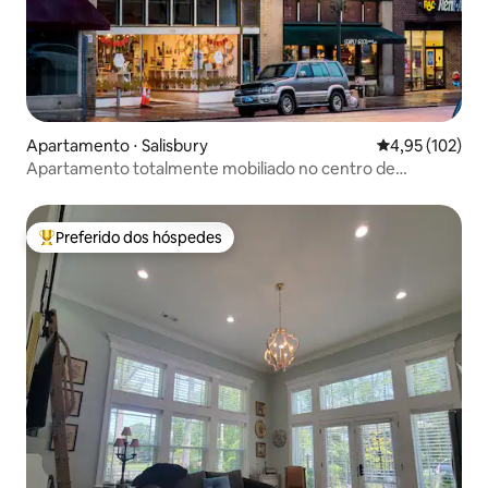
Apartamento ⋅ Salisbury
4,95 de uma av
4,95 (102)
Apartamento totalmente mobiliado no centro de
Salisbury.
Preferido dos hóspedes
Entre os melhores preferidos dos hóspedes