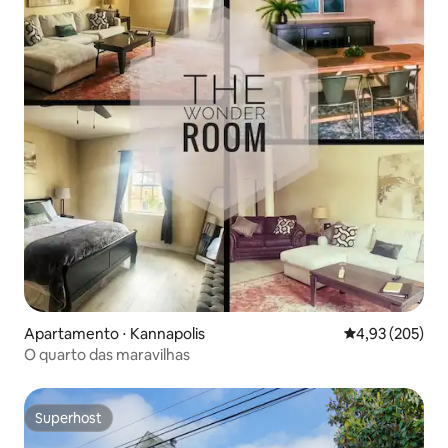
Apartamento ⋅ Kannapolis
4,93 de uma av
4,93 (205)
O quarto das maravilhas
Superhost
Superhost