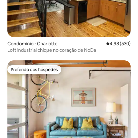
Condomínio ⋅ Charlotte
4,93 de uma av
4,93 (530)
Loft industrial chique no coração de NoDa
Preferido dos hóspedes
Preferido dos hóspedes