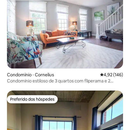
Condomínio ⋅ Cornelius
4,92 de uma av
4,92 (146)
Condomínio estiloso de 3 quartos com fliperama e 2
varandas!
Preferido dos hóspedes
Preferido dos hóspedes