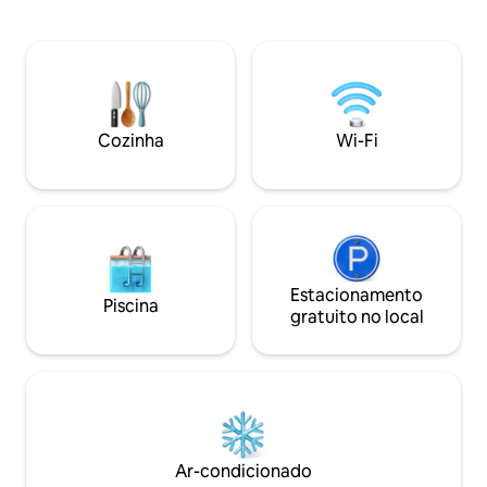
equipada. Inclui também uma grande
para hospedar ami
varanda ao ar livre com teto abobadado
uma noite de coqu
e luzes do céu. Desfrute de pesca,
artifício. Este é u
natação, caiaque e passeio de pedal boat
1 banheiro para en
a partir do cais do proprietário.
aquáticos que pr
Restaurantes e atividades a poucos
à beira do lago ou
minutos de distância. Carregamento de
que procura sua p
Cozinha
Wi-Fi
veículos elétricos disponível no local. A
Grande Peixe. *P
casa de hóspedes é uma estrutura
separada com seu próprio HVAC.
Estacionamento
Piscina
gratuito no local
Ar-condicionado