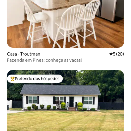
Casa ⋅ Troutman
5 de uma a
5 (20)
Fazenda em Pines: conheça as vacas!
Preferido dos hóspedes
Entre os melhores preferidos dos hóspedes