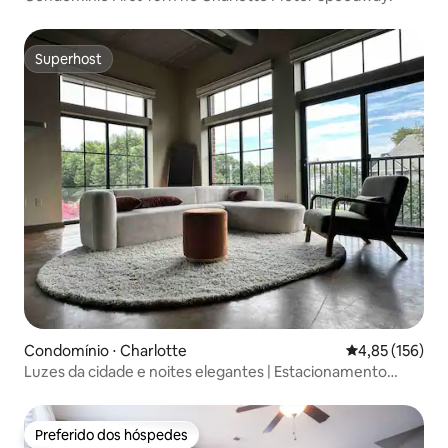
Superhost
Superhost
Condomínio ⋅ Charlotte
4,85 de uma av
4,85 (156)
Luzes da cidade e noites elegantes | Estacionamento
gratuito | Limpo
Preferido dos hóspedes
Preferido dos hóspedes