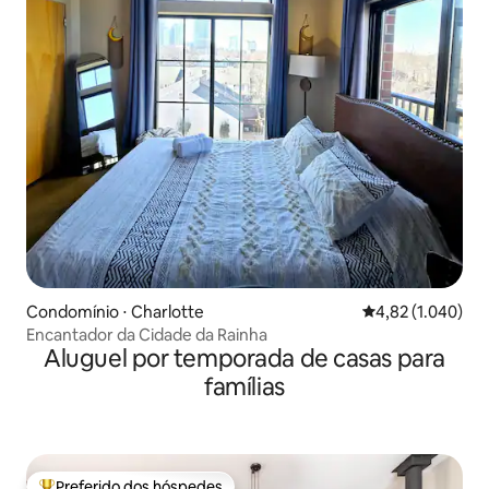
Condomínio ⋅ Charlotte
4,82 de uma aval
4,82 (1.040)
Encantador da Cidade da Rainha
Aluguel por temporada de casas para
famílias
Preferido dos hóspedes