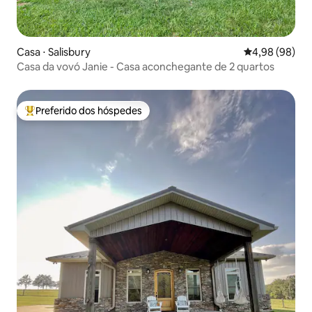
Casa ⋅ Salisbury
4,98 de uma av
4,98 (98)
Casa da vovó Janie - Casa aconchegante de 2 quartos
Preferido dos hóspedes
Entre os melhores preferidos dos hóspedes