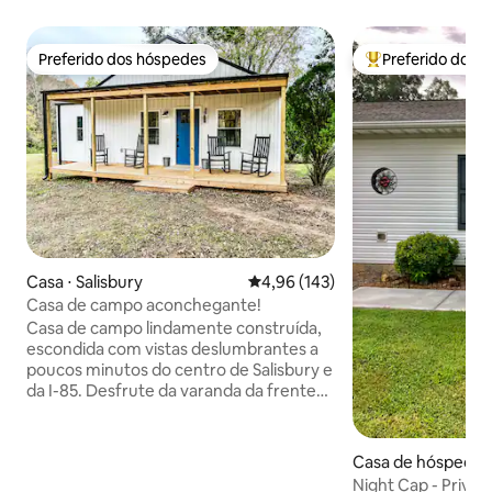
Preferido dos hóspedes
Preferido dos 
Preferido dos hóspedes
Entre os melhore
Casa ⋅ Salisbury
4,96 de uma avaliação média de 
4,96 (143)
Casa de campo aconchegante!
Casa de campo lindamente construída,
escondida com vistas deslumbrantes a
poucos minutos do centro de Salisbury e
da I-85. Desfrute da varanda da frente
com cadeira de balanço com vista para
extensos hectares arborizados e
fazenda. Um quarto com uma cama king
Casa de hóspedes
size e banheira completa e o outro com
ll
Night Cap - Privad