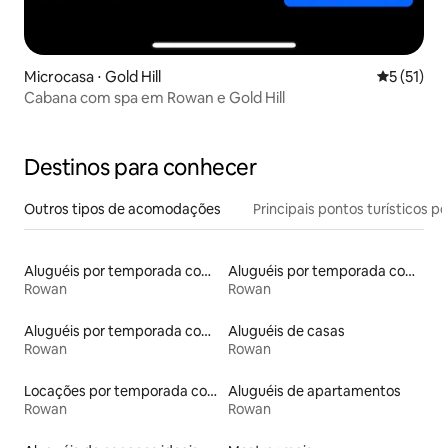
Microcasa ⋅ Gold Hill
5 de uma a
5 (51)
Cabana com spa em Rowan e Gold Hill
Destinos para conhecer
Outros tipos de acomodações
Principais pontos turísticos po
Aluguéis por temporada com acesso ao lago
Aluguéis por temporada com caiaque
Rowan
Rowan
Aluguéis por temporada com banheira de hidromassagem
Aluguéis de casas
Rowan
Rowan
Locações por temporada com piscina
Aluguéis de apartamentos
Rowan
Rowan