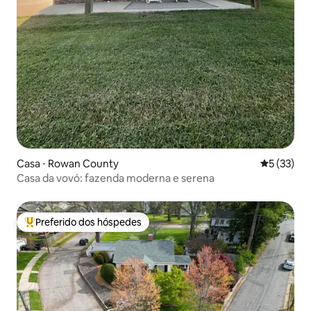
Casa ⋅ Rowan County
5 de uma a
5 (33)
Casa da vovó: fazenda moderna e serena
Preferido dos hóspedes
Entre os melhores preferidos dos hóspedes