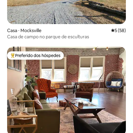
Casa ⋅ Mocksville
5 de uma a
5 (58)
Casa de campo no parque de esculturas
Preferido dos hóspedes
Entre os melhores preferidos dos hóspedes