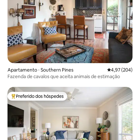
Apartamento ⋅ Southern Pines
4,97 de uma ava
4,97 (204)
Fazenda de cavalos que aceita animais de estimação
Preferido dos hóspedes
Entre os melhores preferidos dos hóspedes