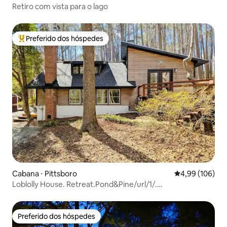
Retiro com vista para o lago
Preferido dos hóspedes
Entre os melhores preferidos dos hóspedes
Cabana ⋅ Pittsboro
4,99 de uma av
4,99 (106)
Loblolly House. Retreat.Pond&Pine/url/1/.
Cabana15minUNC.
Preferido dos hóspedes
Preferido dos hóspedes