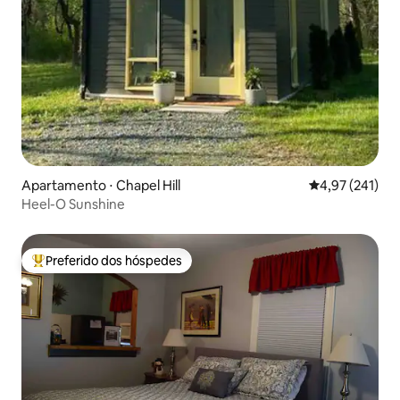
Apartamento ⋅ Chapel Hill
4,97 de uma av
4,97 (241)
Heel-O Sunshine
Preferido dos hóspedes
Entre os melhores preferidos dos hóspedes