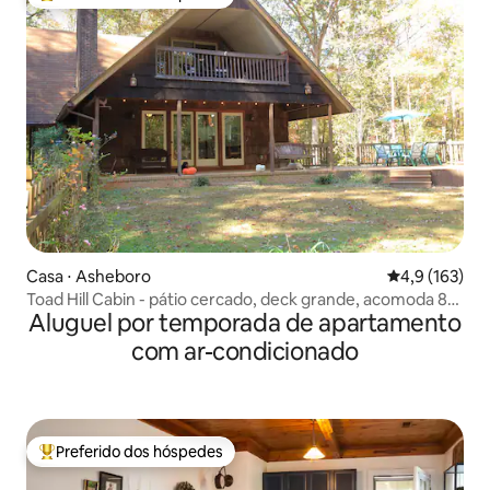
Entre os melhores preferidos dos hóspedes
Casa ⋅ Asheboro
4,9 de uma av
4,9 (163)
Toad Hill Cabin - pátio cercado, deck grande, acomoda 8
Aluguel por temporada de apartamento
pessoas
com ar-condicionado
Preferido dos hóspedes
Entre os melhores preferidos dos hóspedes