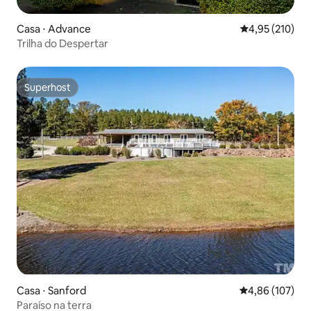
Casa ⋅ Advance
4,95 de uma av
4,95 (210)
Trilha do Despertar
Superhost
Superhost
Casa ⋅ Sanford
4,86 de uma av
4,86 (107)
Paraíso na terra