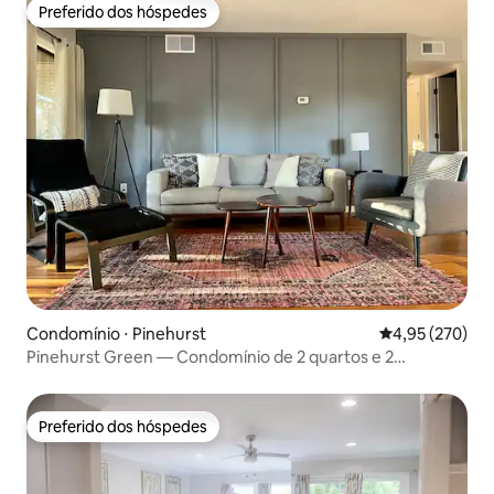
Preferido dos hóspedes
Preferido dos hóspedes
Condomínio ⋅ Pinehurst
4,95 de uma av
4,95 (270)
Pinehurst Green — Condomínio de 2 quartos e 2
banheiros em frente ao campo de golfe
Preferido dos hóspedes
Preferido dos hóspedes