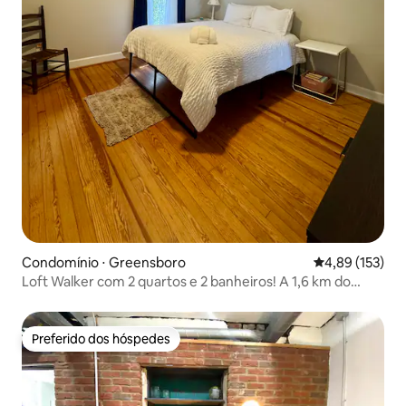
Condomínio ⋅ Greensboro
4,89 de uma av
4,89 (153)
Loft Walker com 2 quartos e 2 banheiros! A 1,6 km do
Coliseum, GAC
Preferido dos hóspedes
Preferido dos hóspedes