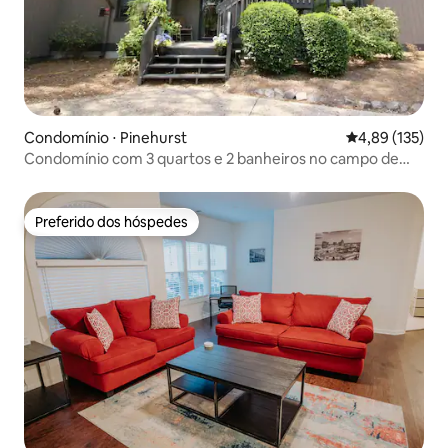
Condomínio ⋅ Pinehurst
4,89 de uma av
4,89 (135)
Condomínio com 3 quartos e 2 banheiros no campo de
golfe
Preferido dos hóspedes
Preferido dos hóspedes