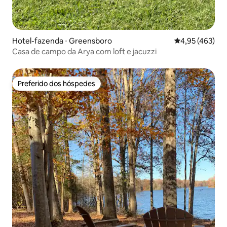
Hotel-fazenda ⋅ Greensboro
4,95 de uma av
4,95 (463)
Casa de campo da Arya com loft e jacuzzi
Preferido dos hóspedes
Preferido dos hóspedes