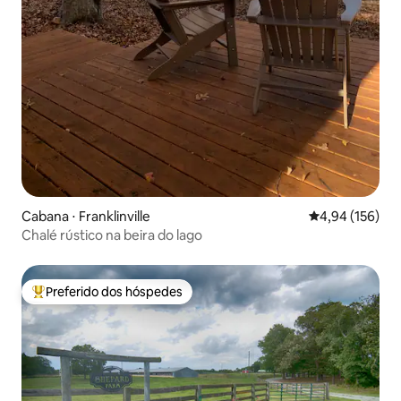
Cabana ⋅ Franklinville
4,94 de uma av
4,94 (156)
Chalé rústico na beira do lago
Preferido dos hóspedes
Entre os melhores preferidos dos hóspedes