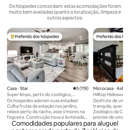
Os hóspedes concordam: estas acomodações foram
muito bem avaliadas quanto a localização, limpeza e
outros aspectos.
Preferido dos hóspedes
Preferido dos hó
Entre os melhores preferidos dos hóspedes
Preferido dos hó
Casa ⋅ Star
5 de uma avaliação média de 
5 (119)
Microcasa ⋅ Ashe
Super limpo, perto do zoológico,
Hilltop Hideaway 
adequado para crianças, à beira do
Norte | 5 min do 
Os hóspedes adoram suas estadias!
Desfrute de uma e
riacho
Colha frutas da estação nos jardins,
tranquila, quer es
relaxe perto do riacho, asse s'mores na
Zoológico da Caro
fogueira. Construção nova e iluminada
precise de uma c
Comodidades populares para aluguel
em 3 acres, 3 quartos, 2 banheiros, 5
longe de casa. Esta casa pequena
camas confortáveis, acomoda 8
totalmente mobili