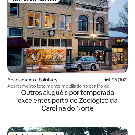
Preferido dos hóspedes
Apartamento ⋅ Salisbury
4,95 de uma av
4,95 (102)
Apartamento totalmente mobiliado no centro de
Outros aluguéis por temporada
Salisbury.
excelentes perto de Zoológico da
Carolina do Norte