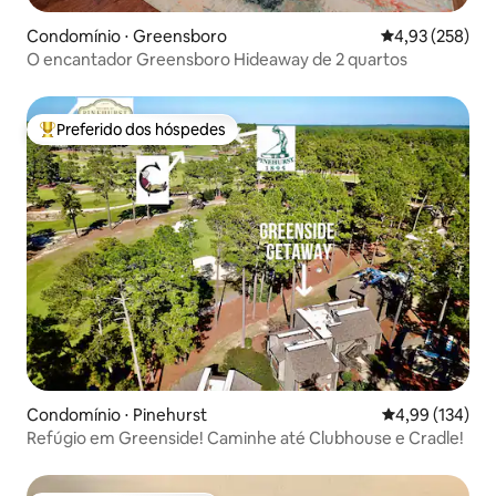
Condomínio ⋅ Greensboro
4,93 de uma av
4,93 (258)
O encantador Greensboro Hideaway de 2 quartos
Preferido dos hóspedes
Entre os melhores preferidos dos hóspedes
Condomínio ⋅ Pinehurst
4,99 de uma av
4,99 (134)
Refúgio em Greenside️! Caminhe até Clubhouse e Cradle!