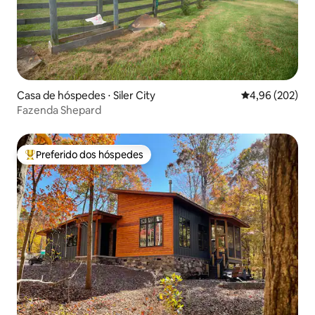
Casa de hóspedes ⋅ Siler City
4,96 de uma ava
4,96 (202)
Fazenda Shepard
Preferido dos hóspedes
Entre os melhores preferidos dos hóspedes