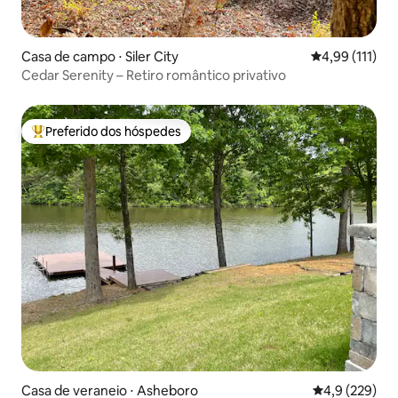
Casa de campo ⋅ Siler City
4,99 de uma av
4,99 (111)
Cedar Serenity – Retiro romântico privativo
Preferido dos hóspedes
Entre os melhores preferidos dos hóspedes
Casa de veraneio ⋅ Asheboro
4,9 de uma av
4,9 (229)