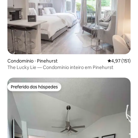
Condomínio ⋅ Pinehurst
4,97 de uma av
4,97 (151)
The Lucky Lie — Condomínio inteiro em Pinehurst
Preferido dos hóspedes
Preferido dos hóspedes