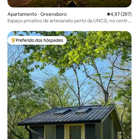
Apartamento ⋅ Greensboro
4,97 de uma av
4,97 (297)
Espaço privativo de artesanato perto da UNCG, no centro
da cidade
Preferido dos hóspedes
Entre os melhores preferidos dos hóspedes