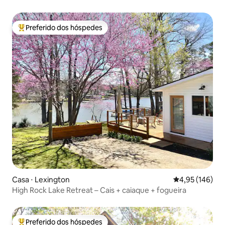
Preferido dos hóspedes
Entre os melhores preferidos dos hóspedes
Casa ⋅ Lexington
4,95 de uma av
4,95 (146)
High Rock Lake Retreat – Cais + caiaque + fogueira
Preferido dos hóspedes