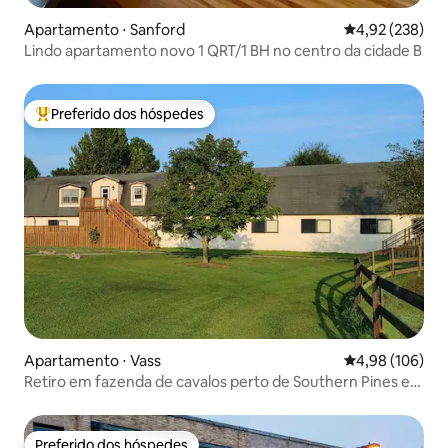
Apartamento ⋅ Sanford
4,92 de uma av
4,92 (238)
Lindo apartamento novo 1 QRT/1 BH no centro da cidade B
Preferido dos hóspedes
Entre os melhores preferidos dos hóspedes
Apartamento ⋅ Vass
4,98 de uma av
4,98 (106)
Retiro em fazenda de cavalos perto de Southern Pines e
Pinehurst
Preferido dos hóspedes