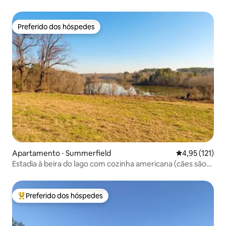
Preferido dos hóspedes
Preferido dos hóspedes
Apartamento ⋅ Summerfield
4,95 de uma av
4,95 (121)
Estadia à beira do lago com cozinha americana (cães são
bem-vindos)
Preferido dos hóspedes
Entre os melhores preferidos dos hóspedes