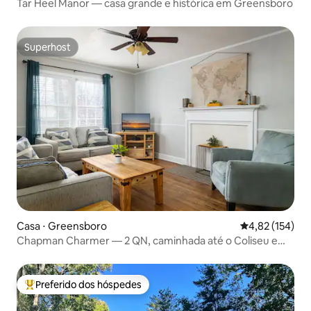
Tar Heel Manor — casa grande e histórica em Greensboro
Superhost
Superhost
Casa ⋅ Greensboro
4,82 de uma av
4,82 (154)
Chapman Charmer — 2 QN, caminhada até o Coliseu e
UNCG
Preferido dos hóspedes
Entre os melhores preferidos dos hóspedes