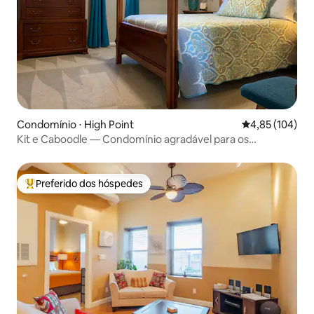
Condomínio ⋅ High Point
4,85 de uma av
4,85 (104)
Kit e Caboodle — Condomínio agradável para os
hóspedes
Preferido dos hóspedes
Entre os melhores preferidos dos hóspedes