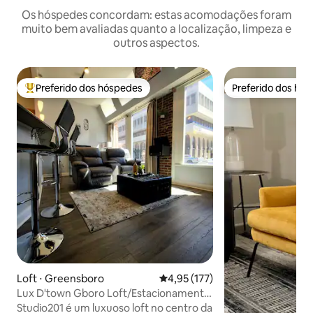
Os hóspedes concordam: estas acomodações foram
muito bem avaliadas quanto a localização, limpeza e
outros aspectos.
Preferido dos hóspedes
Preferido dos hó
Entre os melhores preferidos dos hóspedes
Preferido dos hó
Loft ⋅ Greensboro
4,95 de uma avaliação média de 
4,95 (177)
Lux D'town Gboro Loft/Estacionamento,
5 min a pé 2 Tanger
Studio201 é um luxuoso loft no centro da