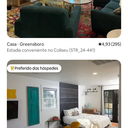
Casa ⋅ Greensboro
4,93 de uma av
4,93 (295)
Estadia conveniente no Coliseu (STR_24-441)
Preferido dos hóspedes
Entre os melhores preferidos dos hóspedes