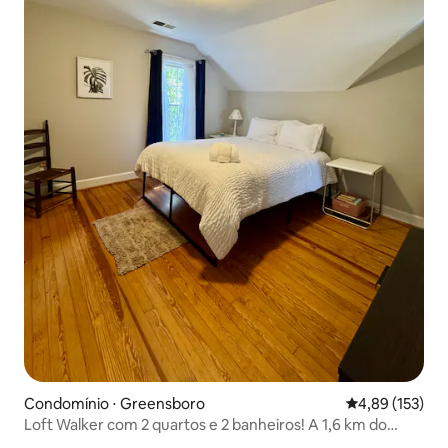
Condomínio ⋅ Greensboro
4,89 de uma av
4,89 (153)
Loft Walker com 2 quartos e 2 banheiros! A 1,6 km do
Coliseum, GAC