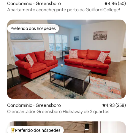
Condomínio ⋅ Greensboro
4,96 de uma a
4,96 (50)
Apartamento aconchegante perto da Guilford College!
Preferido dos hóspedes
Preferido dos hóspedes
Condomínio ⋅ Greensboro
4,93 de uma av
4,93 (258)
O encantador Greensboro Hideaway de 2 quartos
Preferido dos hóspedes
Entre os melhores preferidos dos hóspedes