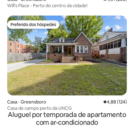
Will's Place - Perto do centro da cidade!
Preferido dos hóspedes
Preferido dos hóspedes
Casa ⋅ Greensboro
4,88 de uma av
4,88 (124)
Casa de campo perto da UNCG
Aluguel por temporada de apartamento
com ar-condicionado