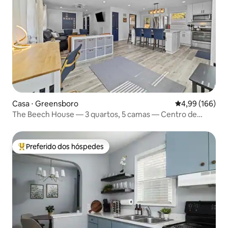
Casa ⋅ Greensboro
4,99 de uma av
4,99 (166)
The Beech House — 3 quartos, 5 camas — Centro de
Gboro
Preferido dos hóspedes
Entre os melhores preferidos dos hóspedes