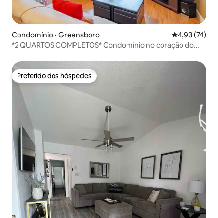
Condomínio ⋅ Greensboro
4,93 de uma a
4,93 (74)
*2 QUARTOS COMPLETOS* Condomínio no coração do
centro!!!
Preferido dos hóspedes
Preferido dos hóspedes