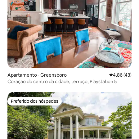
Apartamento ⋅ Greensboro
4,86 de uma a
4,86 (43)
Coração do centro da cidade, terraço, Playstation 5
Preferido dos hóspedes
Preferido dos hóspedes