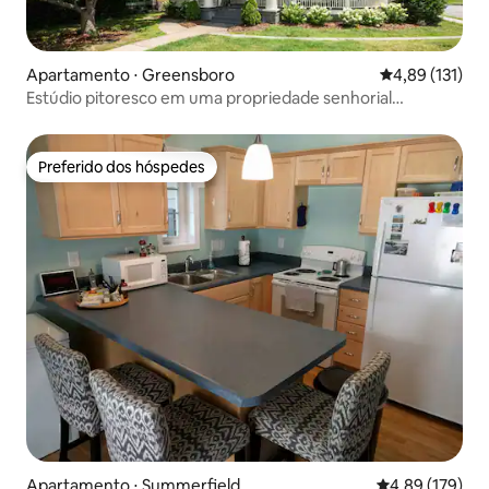
Apartamento ⋅ Greensboro
4,89 de uma av
4,89 (131)
Estúdio pitoresco em uma propriedade senhorial
atemporal
Preferido dos hóspedes
Preferido dos hóspedes
Apartamento ⋅ Summerfield
4,89 de uma av
4,89 (179)