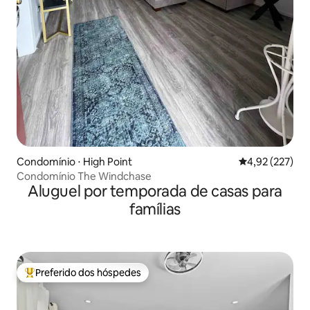
Condomínio ⋅ High Point
4,92 de uma av
4,92 (227)
Condomínio The Windchase
Aluguel por temporada de casas para
famílias
Preferido dos hóspedes
Entre os melhores preferidos dos hóspedes