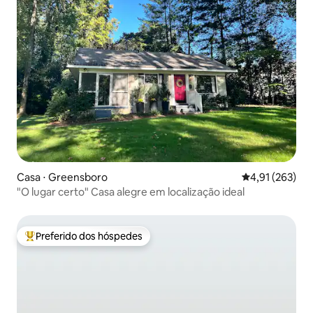
Casa ⋅ Greensboro
4,91 de uma av
4,91 (263)
"O lugar certo" Casa alegre em localização ideal
Preferido dos hóspedes
Entre os melhores preferidos dos hóspedes