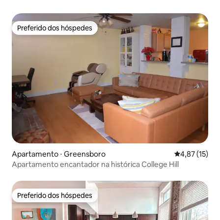
Preferido dos hóspedes
Preferido dos hóspedes
Apartamento ⋅ Greensboro
4,87 de uma a
4,87 (15)
Apartamento encantador na histórica College Hill
Preferido dos hóspedes
Preferido dos hóspedes