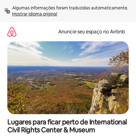
Pular
Algumas informações foram traduzidas automaticamente. 
para
Mostrar idioma original
o
conteúdo
Anuncie seu espaço no Airbnb
Lugares para ficar perto de International
Civil Rights Center & Museum