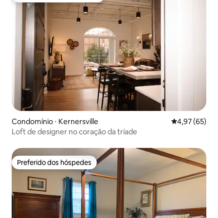
Condomínio ⋅ Kernersville
4,97 de uma a
4,97 (65)
Loft de designer no coração da tríade
Preferido dos hóspedes
Preferido dos hóspedes