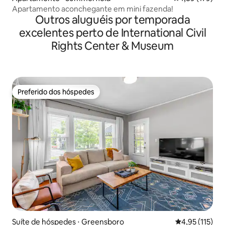
Apartamento aconchegante em mini fazenda!
Outros aluguéis por temporada
excelentes perto de International Civil
Rights Center & Museum
Preferido dos hóspedes
Preferido dos hóspedes
Suíte de hóspedes ⋅ Greensboro
4,95 de uma av
4,95 (115)