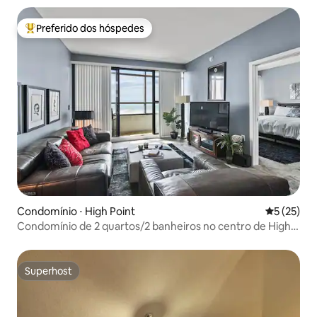
Preferido dos hóspedes
Entre os melhores preferidos dos hóspedes
Condomínio ⋅ High Point
5 de uma a
5 (25)
Condomínio de 2 quartos/2 banheiros no centro de High
Point
Superhost
Superhost