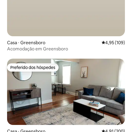
Casa ⋅ Greensboro
4,95 de uma av
4,95 (109)
Acomodação em Greensboro
Preferido dos hóspedes
Preferido dos hóspedes
Casa ⋅ Greensboro
4,91 de uma av
4,91 (200)