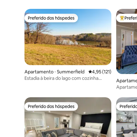
Preferido dos hóspedes
Prefe
Preferido dos hóspedes
Entre os
Apartamento ⋅ Summerfield
4,95 de uma avaliação m
4,95 (121)
Estadia à beira do lago com cozinha
Apartame
americana (cães são bem-vindos)
m
Apartamen
cama king
Preferido dos hóspedes
Preferid
Preferido dos hóspedes
Preferid