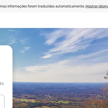
mas informações foram traduzidas automaticamente. 
Mostrar idioma
ito
ore-os usando as seta para cima e para baixo do teclado ou tocando e