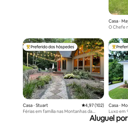
Casa ⋅ M
O Chefe n
Preferido dos hóspedes
Prefe
Entre os melhores preferidos dos hóspedes
Entre os
Casa ⋅ Stuart
4,97 de uma avaliação m
4,97 (102)
Casa ⋅ Mo
Férias em família nas Montanhas da
Luxo em 
Aluguel po
Virgínia
| Cama ki