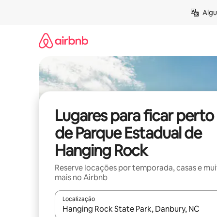
Pular
Algu
para
o
conteúdo
Lugares para ficar perto
de Parque Estadual de
Hanging Rock
Reserve locações por temporada, casas e mu
mais no Airbnb
Localização
Quando os resultados estiverem disponíveis, expl