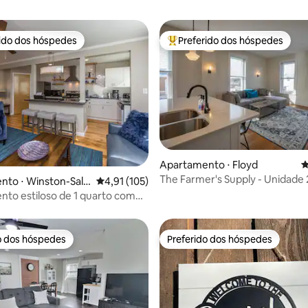
rido dos hóspedes
Preferido dos hóspedes
 melhores preferidos dos hóspedes
Entre os melhores preferidos d
édia de 5, 121 avaliações
Apartamento ⋅ Floyd
4
The Farmer's Supply - Unidade 
nto ⋅ Winston-Sale
4,91 de uma avaliação média de 5, 105 avalia
4,91 (105)
centro de Floyd, VA
to estiloso de 1 quarto com
 size em localização central
o dos hóspedes
Preferido dos hóspedes
o dos hóspedes
Preferido dos hóspedes