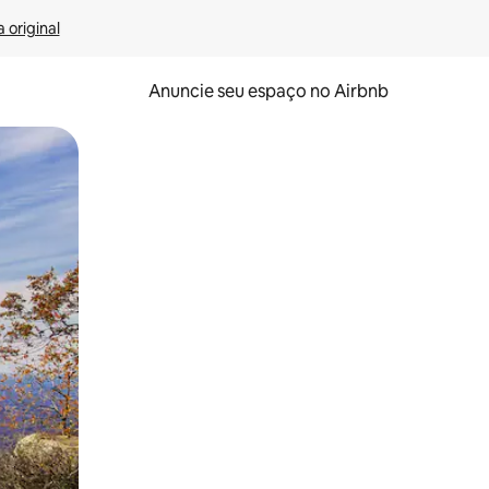
 original
Anuncie seu espaço no Airbnb
 deslizando o dedo na tela.