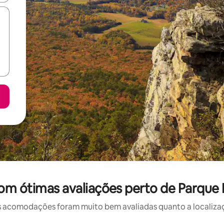
om ótimas avaliações perto de Parque 
 acomodações foram muito bem avaliadas quanto a localizaçã