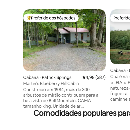
Preferido dos hóspedes
Preferid
Entre os melhores preferidos dos hóspedes
Preferid
Cabana ⋅
Chalé na 
Cabana ⋅ Patrick Springs
4,98 de uma avaliação m
4,98 (387)
perto de 
⭐️LEIA!⭐️
Martin's Blueberry Hill Cabin
natureza 
Construído em 1984, mais de 300
fogueira,
arbustos de mirtilo contribuem para a
caminhe a
bela vista de Bull Mountain. CAMA
limitada f
tamanho king. Unidade de ar
aquecimen
Comodidades populares para
condicionado de janela para os meses
externo p
mais quentes do verão. Lareira a gás para
estará dis
o inverno. Smart TV e Wi-Fi irão mantê-lo
chover). 
conectado enquanto você desfruta do