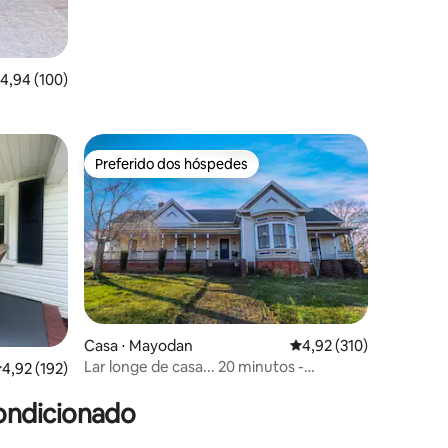
ções
,94 de uma avaliação média de 5, 100 avaliações
4,94 (100)
Preferido dos hóspedes
os hóspedes
Preferido dos hóspedes
Casa ⋅ Mayodan
4,92 de uma avaliação 
4,92 (310)
Lar longe de casa... 20 minutos -
ções
,92 de uma avaliação média de 5, 192 avaliações
4,92 (192)
Greensboro/Triad
ondicionado