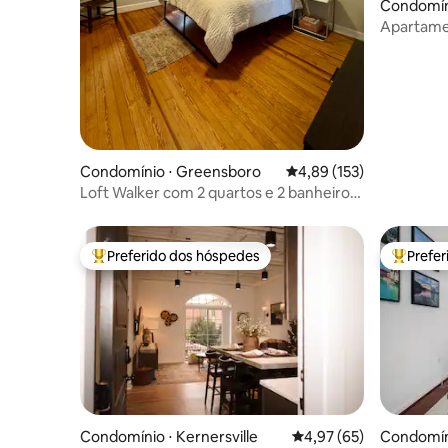
Condomín
Apartamen
cidade
Condomínio ⋅ Greensboro
4,89 de uma avaliação m
4,89 (153)
Loft Walker com 2 quartos e 2 banheiros!
A 1,6 km do Coliseum, GAC
Preferido dos hóspedes
Prefe
Entre os melhores preferidos dos hóspedes
Entre os
Condomínio ⋅ Kernersville
4,97 de uma avaliação 
4,97 (65)
Condomíni