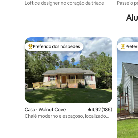
m
Loft de designer no coração da tríade
Passeio p
pelo calç
Alu
Preferido dos hóspedes
Prefe
Entre os melhores preferidos dos hóspedes
Entre os
Casa ⋅ Walnut Cove
4,92 de uma avaliação m
4,92 (186)
Chalé moderno e espaçoso, localizado
no centro