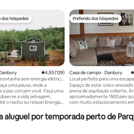
o dos hóspedes
Preferido dos hóspedes
o dos hóspedes
Preferido dos hóspedes
 Danbury
4,93 de uma avaliação média de 5, 129 avalia
4,93 (129)
Casa de campo ⋅ Danbury
4
montanha sem energia elétrica
Local perfeito para uma escap
édia de 5, 387 avaliações
Hanging Rock!
privada no campo.
 Faça uma pausa, onde a
Espaço de estar único anexado
e a paz cercam você. Faça uma
arena de equitação coberta. Á
 observe a vida selvagem,
aproximadamente 1500 pés qu
té o riacho ou relaxe! Energia
com muito estacionamento e
ornecida por energia solar. Há
área muito rural perto de cami
to na cabine! Chuveiro
natação ou escalada no Parque
 aluguel por temporada perto de Parq
reparado para o inverno (não
Hanging Rock e Pilot Knob, b
ponível até 15 de abril e se
flutuar no rio Dan ou apenas re
Banheiro externo,
assistindo os cavalos brincare