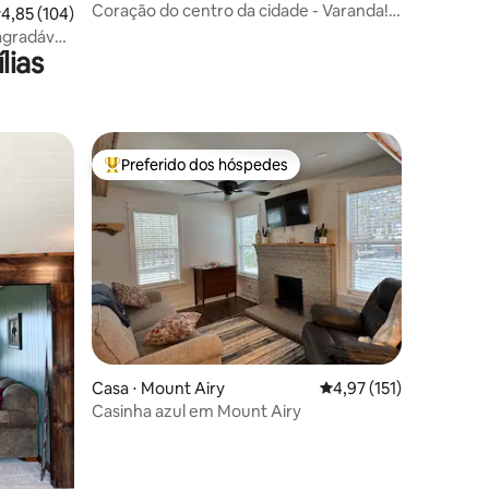
m
Coração do centro da cidade - Varanda!
,85 de uma avaliação média de 5, 104 avaliações
4,85 (104)
O passageiro frequente!
agradável
lias
Preferido dos hóspedes
os hóspedes
Entre os melhores preferidos dos hóspedes
Casa ⋅ Mount Airy
4,97 de uma avaliação 
4,97 (151)
Casinha azul em Mount Airy