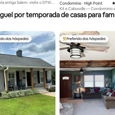
ela antiga Salem: visite o DTWS
Condomínio ⋅ High Point
4
adão
Kit e Caboodle — Condomínio 
guel por temporada de casas para famí
para os hóspedes
rido dos hóspedes
Preferido dos hóspedes
 melhores preferidos dos hóspedes
Entre os melhores preferidos d
édia de 5, 186 avaliações