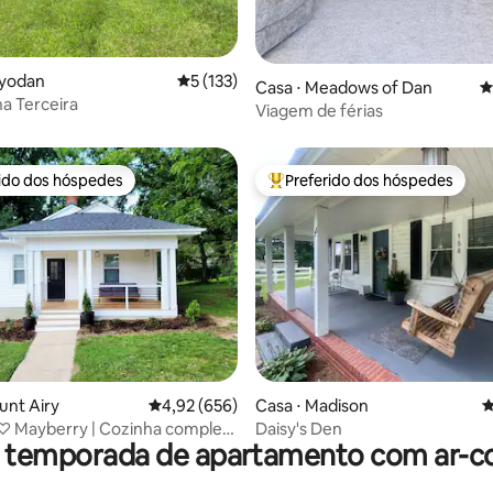
ayodan
5 de uma avaliação média de 5, 133 avalia
5 (133)
Casa ⋅ Meadows of Dan
4
a Terceira
Viagem de férias
rido dos hóspedes
Preferido dos hóspedes
 melhores preferidos dos hóspedes
Entre os melhores preferidos d
édia de 5, 102 avaliações
unt Airy
4,92 de uma avaliação média de 5, 656 avalia
4,92 (656)
Casa ⋅ Madison
4
♡ Mayberry | Cozinha completa
Daisy's Den
r temporada de apartamento com ar-c
ng