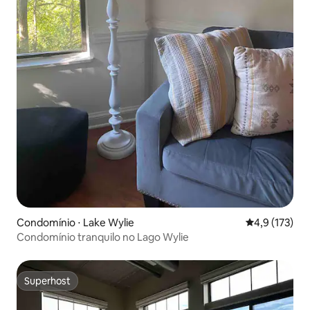
Condomínio ⋅ Lake Wylie
4,9 de uma av
4,9 (173)
Condomínio tranquilo no Lago Wylie
Superhost
Superhost