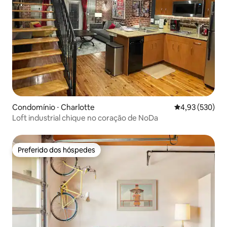
Condomínio ⋅ Charlotte
4,93 de uma av
4,93 (530)
Loft industrial chique no coração de NoDa
Preferido dos hóspedes
Preferido dos hóspedes