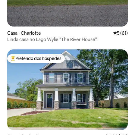
Casa ⋅ Charlotte
5 de uma a
5 (61)
Linda casa no Lago Wylie "The River House"
Preferido dos hóspedes
Entre os melhores preferidos dos hóspedes