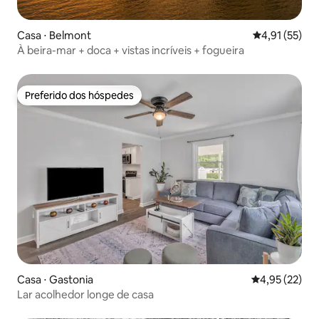
Casa ⋅ Belmont
4,91 de uma a
4,91 (55)
À beira-mar + doca + vistas incríveis + fogueira
Preferido dos hóspedes
Preferido dos hóspedes
Casa ⋅ Gastonia
4,95 de uma a
4,95 (22)
Lar acolhedor longe de casa