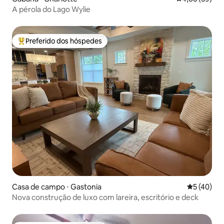
A pérola do Lago Wylie
Preferido dos hóspedes
Entre os melhores preferidos dos hóspedes
Casa de campo ⋅ Gastonia
5 de uma a
5 (40)
Nova construção de luxo com lareira, escritório e deck