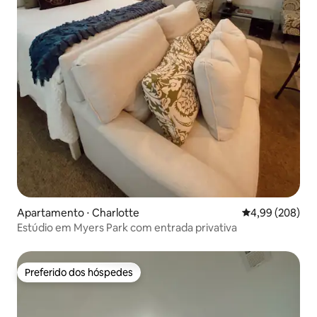
Apartamento ⋅ Charlotte
4,99 de uma ava
4,99 (208)
Estúdio em Myers Park com entrada privativa
Preferido dos hóspedes
Preferido dos hóspedes