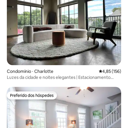
Condomínio ⋅ Charlotte
4,85 de uma av
4,85 (156)
Luzes da cidade e noites elegantes | Estacionamento
gratuito | Limpo
Preferido dos hóspedes
Preferido dos hóspedes