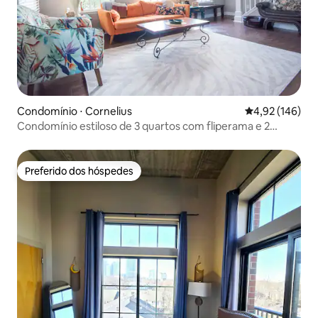
Condomínio ⋅ Cornelius
4,92 de uma av
4,92 (146)
Condomínio estiloso de 3 quartos com fliperama e 2
varandas!
Preferido dos hóspedes
Preferido dos hóspedes