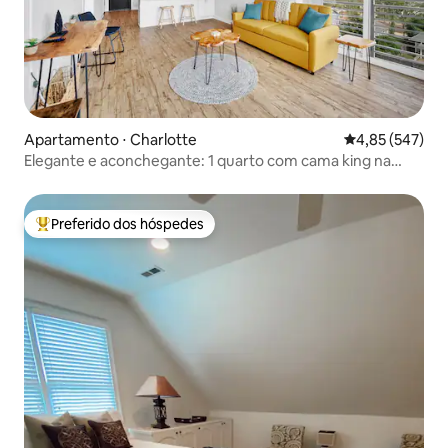
Apartamento ⋅ Charlotte
4,85 de uma av
4,85 (547)
Elegante e aconchegante: 1 quarto com cama king na
praça
Preferido dos hóspedes
Entre os melhores preferidos dos hóspedes