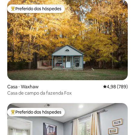
Preferido dos hóspedes
Entre os melhores preferidos dos hóspedes
Casa ⋅ Waxhaw
4,98 de uma ava
4,98 (789)
Casa de campo da fazenda Fox
Preferido dos hóspedes
Entre os melhores preferidos dos hóspedes