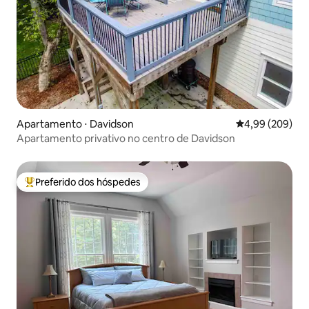
Apartamento ⋅ Davidson
4,99 de uma ava
4,99 (209)
Apartamento privativo no centro de Davidson
Preferido dos hóspedes
Entre os melhores preferidos dos hóspedes