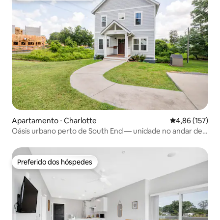
Apartamento ⋅ Charlotte
4,86 de uma av
4,86 (157)
Oásis urbano perto de South End — unidade no andar de
cima
Preferido dos hóspedes
Preferido dos hóspedes