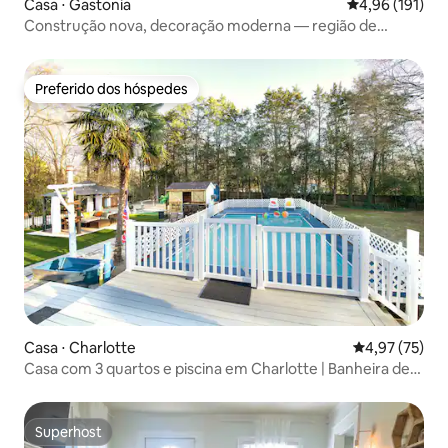
Casa ⋅ Gastonia
4,96 de uma av
4,96 (191)
Construção nova, decoração moderna — região de
Charlotte
Preferido dos hóspedes
Preferido dos hóspedes
Casa ⋅ Charlotte
4,97 de uma a
4,97 (75)
Casa com 3 quartos e piscina em Charlotte | Banheira de
hidromassagem e fliperama
Superhost
Superhost