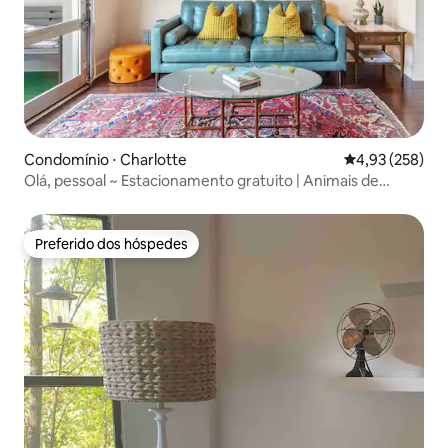
Condomínio ⋅ Charlotte
4,93 de uma av
4,93 (258)
Olá, pessoal ~ Estacionamento gratuito | Animais de
estimação | Plaza Midwood
Preferido dos hóspedes
Preferido dos hóspedes