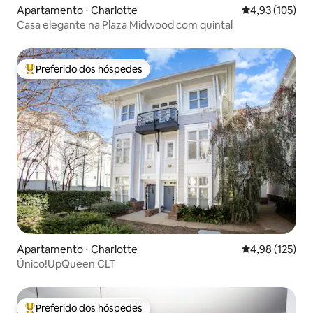
Apartamento ⋅ Charlotte
4,93 de uma av
4,93 (105)
Casa elegante na Plaza Midwood com quintal
Preferido dos hóspedes
Entre os melhores preferidos dos hóspedes
Apartamento ⋅ Charlotte
4,98 de uma av
4,98 (125)
Único!UpQueen CLT
Preferido dos hóspedes