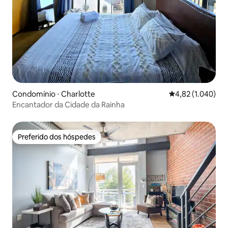
Condomínio ⋅ Charlotte
4,82 de uma aval
4,82 (1.040)
Encantador da Cidade da Rainha
Preferido dos hóspedes
Preferido dos hóspedes