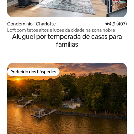
Condomínio ⋅ Charlotte
4,9 de uma av
4,9 (407)
Loft com tetos altos e luzes da cidade na zona nobre
Aluguel por temporada de casas para
famílias
Preferido dos hóspedes
Preferido dos hóspedes