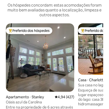
Os hóspedes concordam: estas acomodações foram
muito bem avaliadas quanto a localização, limpeza e
outros aspectos.
Preferido dos hóspedes
Preferido dos 
Entre os melhores preferidos dos hóspedes
Entre os melhore
Casa ⋅ Charlotte
Sua casa no lago e
Esqueça de suas 
lugar espaçoso e tranquilo. 
Apartamento ⋅ Stanley
4,94 de uma avaliação média de 
4,94 (427)
do lago: casa 3BR
Oásis azul da Carolina
hidromassagem, d
Entre na propriedade de 6 acres através
vistas deslumbrantes Fuja para o 