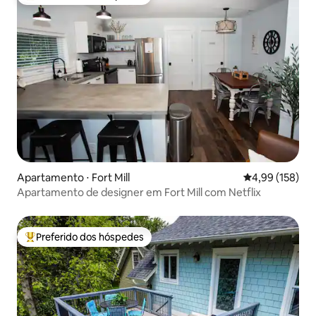
Entre os melhores preferidos dos hóspedes
Apartamento ⋅ Fort Mill
4,99 de uma av
4,99 (158)
Apartamento de designer em Fort Mill com Netflix
Preferido dos hóspedes
Entre os melhores preferidos dos hóspedes