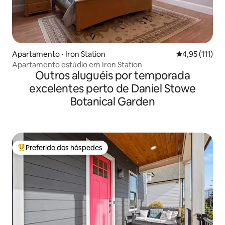
Apartamento ⋅ Iron Station
4,95 de uma av
4,95 (111)
Apartamento estúdio em Iron Station
Outros aluguéis por temporada
excelentes perto de Daniel Stowe
Botanical Garden
Preferido dos hóspedes
Entre os melhores preferidos dos hóspedes