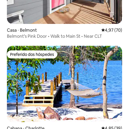
Casa ⋅ Belmont
4,97 de uma a
4,97 (70)
Belmont’s Pink Door • Walk to Main St • Near CLT
Preferido dos hóspedes
Preferido dos hóspedes
Cabana ⋅ Charlotte
4,85 de uma a
4,85 (39)