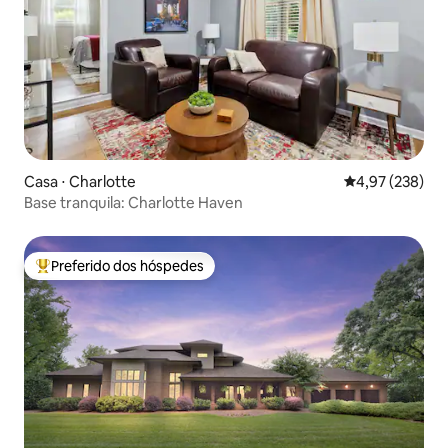
Casa ⋅ Charlotte
4,97 de uma av
4,97 (238)
Base tranquila: Charlotte Haven
Preferido dos hóspedes
Entre os melhores preferidos dos hóspedes