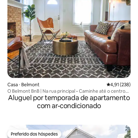
Casa ⋅ Belmont
4,91 de uma av
4,91 (238)
O Belmont BnB | Na rua principal • Caminhe até o centro
Aluguel por temporada de apartamento
da cidade
com ar-condicionado
Preferido dos hóspedes
Preferido dos hóspedes