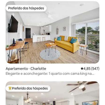
Preferido dos hóspedes
Preferido dos hóspedes
Apartamento ⋅ Charlotte
4,85 de uma av
4,85 (547)
Elegante e aconchegante: 1 quarto com cama king na
praça
Preferido dos hóspedes
Entre os melhores preferidos dos hóspedes