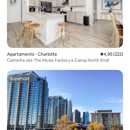
Apartamento ⋅ Charlotte
4,95 de uma av
4,95 (222)
Caminhe até The Music Factory e Camp North End!
Superhost
Superhost