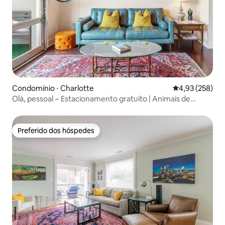
Condomínio ⋅ Charlotte
4,93 de uma av
4,93 (258)
Olá, pessoal ~ Estacionamento gratuito | Animais de
estimação | Plaza Midwood
Preferido dos hóspedes
Preferido dos hóspedes