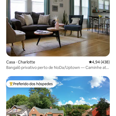
Casa ⋅ Charlotte
4,94 de uma av
4,94 (438)
Bangalô privativo perto de NoDa/Uptown — Caminhe até
o metrô leve
Preferido dos hóspedes
Entre os melhores preferidos dos hóspedes