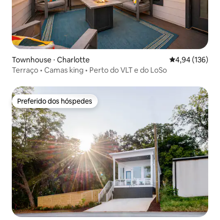
Townhouse ⋅ Charlotte
4,94 de uma av
4,94 (136)
Terraço • Camas king • Perto do VLT e do LoSo
Preferido dos hóspedes
Preferido dos hóspedes