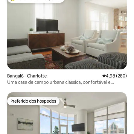
Entre os melhores preferidos dos hóspedes
Bangalô ⋅ Charlotte
4,98 de uma ava
4,98 (280)
Uma casa de campo urbana clássica, confortável e
elegante.
Preferido dos hóspedes
Preferido dos hóspedes