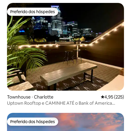
Preferido dos hóspedes
Preferido dos hóspedes
Townhouse ⋅ Charlotte
4,95 de uma av
4,95 (225)
Uptown Rooftop e CAMINHE ATÉ o Bank of America
Stadium!
Preferido dos hóspedes
Preferido dos hóspedes