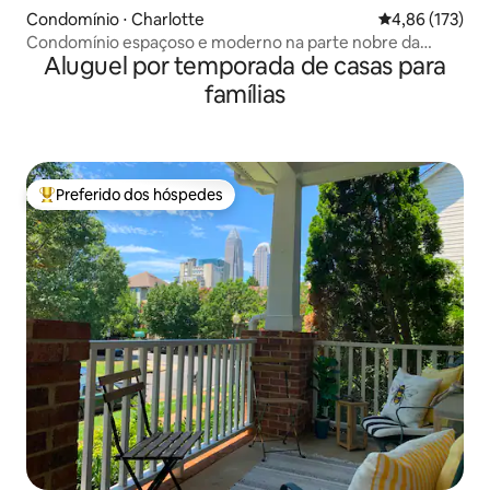
Condomínio ⋅ Charlotte
4,86 de uma av
4,86 (173)
Condomínio espaçoso e moderno na parte nobre da
Aluguel por temporada de casas para
cidade
famílias
Preferido dos hóspedes
Entre os melhores preferidos dos hóspedes