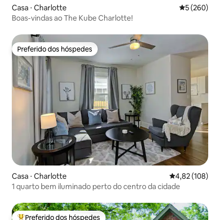
Casa ⋅ Charlotte
5 de uma av
5 (260)
Boas-vindas ao The Kube Charlotte!
Preferido dos hóspedes
Preferido dos hóspedes
Casa ⋅ Charlotte
4,82 de uma av
4,82 (108)
1 quarto bem iluminado perto do centro da cidade
Preferido dos hóspedes