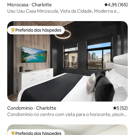
Microcasa ⋅ Charlotte
4,95 de uma av
4,95 (165)
Uau Uau Casa Minúscula, Vista da Cidade, Moderna e
aconchegante!
Preferido dos hóspedes
Entre os melhores preferidos dos hóspedes
Condomínio ⋅ Charlotte
5 de uma a
5 (52)
Condomínio no centro com vista para o horizonte, piscina
e estacionamento gratuito
Preferido dos hóspedes