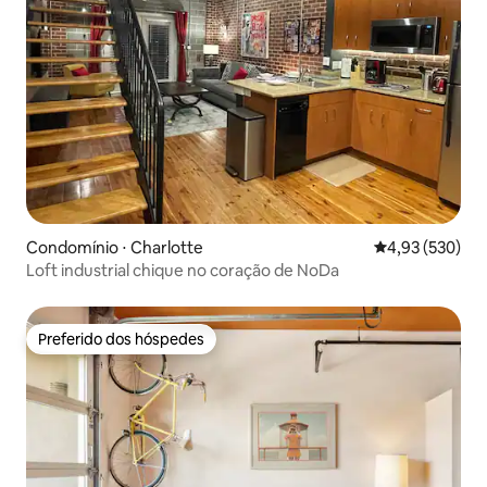
Condomínio ⋅ Charlotte
4,93 de uma av
4,93 (530)
Loft industrial chique no coração de NoDa
Preferido dos hóspedes
Preferido dos hóspedes