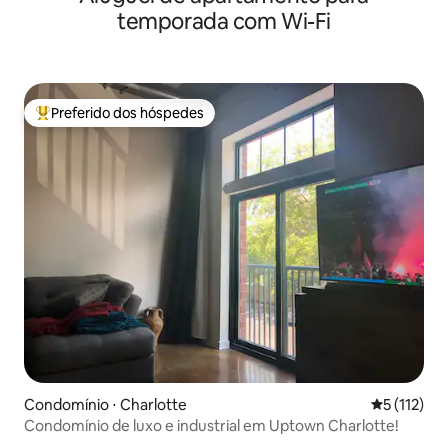
temporada com Wi-Fi
Preferido dos hóspedes
Entre os melhores preferidos dos hóspedes
Condomínio ⋅ Charlotte
5 de uma av
5 (112)
Condomínio de luxo e industrial em Uptown Charlotte!