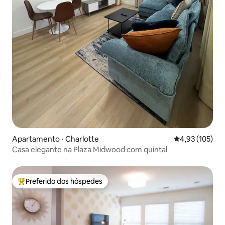
Apartamento ⋅ Charlotte
4,93 de uma av
4,93 (105)
Casa elegante na Plaza Midwood com quintal
Preferido dos hóspedes
Entre os melhores preferidos dos hóspedes