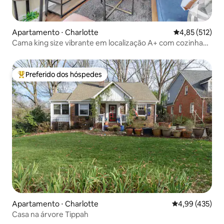
Apartamento ⋅ Charlotte
4,85 de uma av
4,85 (512)
Cama king size vibrante em localização A+ com cozinha
completa
Preferido dos hóspedes
Entre os melhores preferidos dos hóspedes
Apartamento ⋅ Charlotte
4,99 de uma av
4,99 (435)
Casa na árvore Tippah