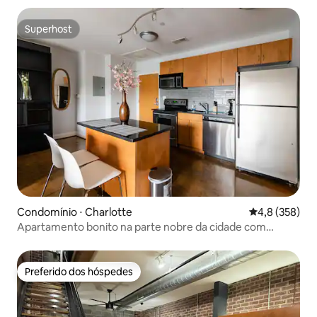
Superhost
Superhost
Condomínio ⋅ Charlotte
4,8 de uma av
4,8 (358)
Apartamento bonito na parte nobre da cidade com
estacionamento gratuito
Preferido dos hóspedes
Preferido dos hóspedes