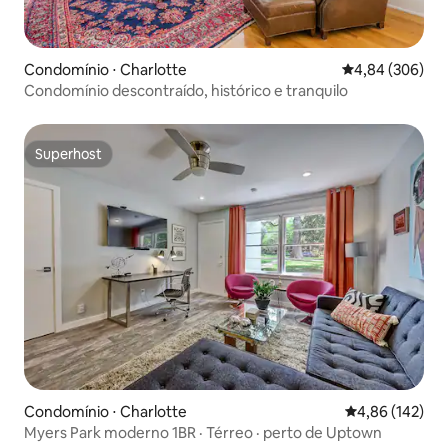
Condomínio ⋅ Charlotte
4,84 de uma ava
4,84 (306)
Condomínio descontraído, histórico e tranquilo
Superhost
Superhost
Condomínio ⋅ Charlotte
4,86 de uma av
4,86 (142)
Myers Park moderno 1BR · Térreo · perto de Uptown