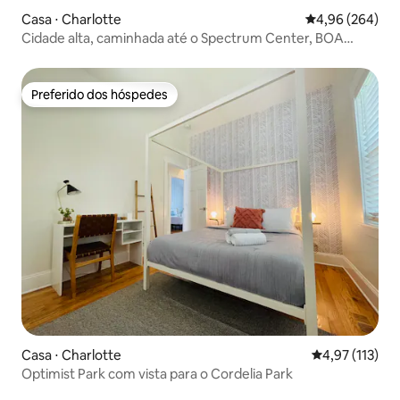
Casa ⋅ Charlotte
4,96 de uma ava
4,96 (264)
Cidade alta, caminhada até o Spectrum Center, BOA
Stadium
Preferido dos hóspedes
Preferido dos hóspedes
Casa ⋅ Charlotte
4,97 de uma av
4,97 (113)
Optimist Park com vista para o Cordelia Park