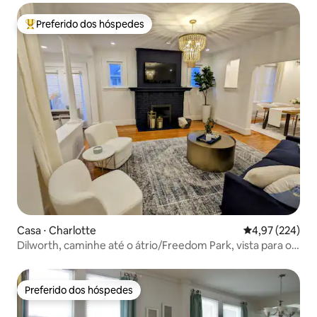
Preferido dos hóspedes
Entre os melhores preferidos dos hóspedes
Casa ⋅ Charlotte
4,97 de uma av
4,97 (224)
Dilworth, caminhe até o átrio/Freedom Park, vista para o
parque!
Preferido dos hóspedes
Preferido dos hóspedes