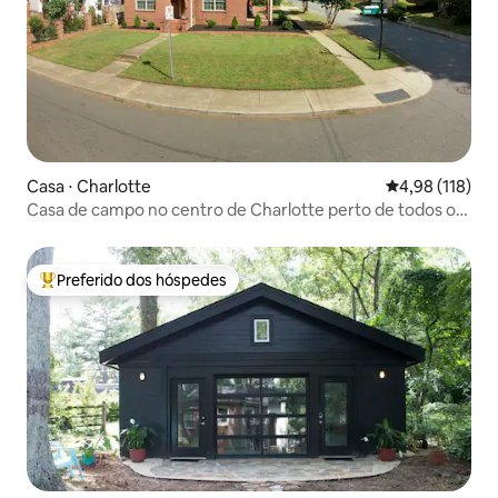
Casa ⋅ Charlotte
4,98 de uma av
4,98 (118)
Casa de campo no centro de Charlotte perto de todos os
estádios
Preferido dos hóspedes
Entre os melhores preferidos dos hóspedes