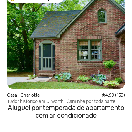
Entre os melhores preferidos dos hóspedes
Casa ⋅ Charlotte
4,99 de uma av
4,99 (159)
Tudor histórico em Dilworth | Caminhe por toda parte
Aluguel por temporada de apartamento
com ar-condicionado