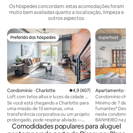
Os hóspedes concordam: estas acomodações foram
muito bem avaliadas quanto a localização, limpeza e
outros aspectos.
Preferido dos hóspedes
Superhost
Preferido dos hóspedes
Superhost
Condomínio ⋅ Charlotte
4,9 de uma avaliação média de 
4,9 (407)
Apartamento ⋅ Ch
Loft com tetos altos e luzes da cidade na
Condomínio charm
zona nobre
Cozinha completa >
Se você está chegando a Charlotte para
Mínimo de 7 dias *Política rigorosa de não
cidade
uma missão de 13 semanas, uma
fumantes* Desfrute da vida urbana
transferência corporativa ou um projeto
neste condomínio
prolongado, pode respirar aliviado —
BANHEIRO na parte
Comodidades populares para aluguel
você escolheu um ótimo ponto de
queen size no quar
partida. Bem-vindo ao principal loft
velocidade e telev