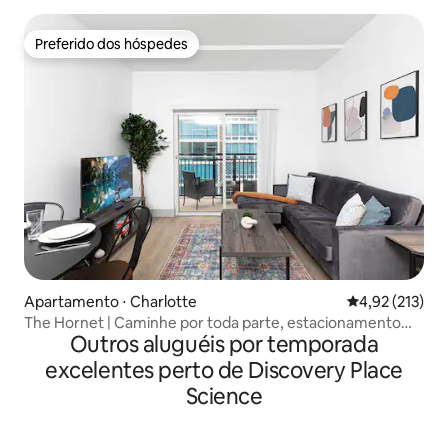
Preferido dos hóspedes
Preferido dos hóspedes
Apartamento ⋅ Charlotte
4,92 de uma av
4,92 (213)
The Hornet | Caminhe por toda parte, estacionamento
Outros aluguéis por temporada
gratuito
excelentes perto de Discovery Place
Science