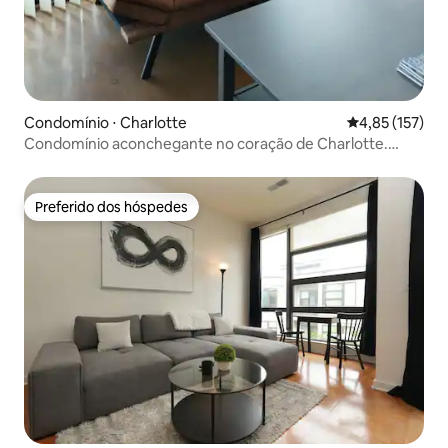
Condomínio ⋅ Charlotte
4,85 de uma av
4,85 (157)
Condomínio aconchegante no coração de Charlotte.
Estacionamento gratuito
Preferido dos hóspedes
Preferido dos hóspedes