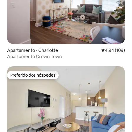
Apartamento ⋅ Charlotte
4,94 de uma av
4,94 (109)
Apartamento Crown Town
Preferido dos hóspedes
Preferido dos hóspedes