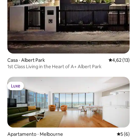
Casa ⋅ Albert Park
4,62 de uma a
4,62 (13)
1st Class Living in the Heart of A+ Albert Park
Luxe
Luxe
Apartamento ⋅ Melbourne
5 de uma 
5 (6)