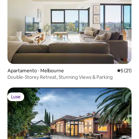
Apartamento ⋅ Melbourne
5 de uma a
5 (21)
Double-Storey Retreat, Stunning Views & Parking
Luxe
Luxe