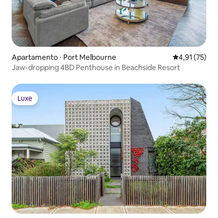
Apartamento ⋅ Port Melbourne
4,91 de uma a
4,91 (75)
Jaw-dropping 4BD Penthouse in Beachside Resort
Luxe
Luxe