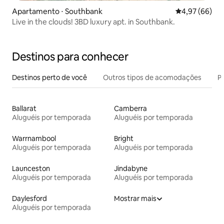
Apartamento ⋅ Southbank
4,97 de uma a
4,97 (66)
Live in the clouds! 3BD luxury apt. in Southbank.
Destinos para conhecer
Destinos perto de você
Outros tipos de acomodações
Pr
Ballarat
Camberra
Aluguéis por temporada
Aluguéis por temporada
Warrnambool
Bright
Aluguéis por temporada
Aluguéis por temporada
Launceston
Jindabyne
Aluguéis por temporada
Aluguéis por temporada
Daylesford
Mostrar mais
Aluguéis por temporada