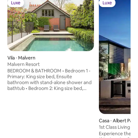
Luxe
Luxe
Luxe
Luxe
Vila ⋅ Malvern
Malvern Resort
BEDROOM & BATHROOM • Bedroom 1 -
Primary: King size bed, Ensuite
bathroom with stand-alone shower and
bathtub • Bedroom 2: King size bed,
Ensuite bathroom with stand-alone •
Bedroom 3: Queen size bed, Ensuite
bathroom with stand-alone • Bedroom
4: Queen size bed, Ensuite bathroom
with stand-alone • Bedroom 5: 2 Twin
Casa ⋅ Albert Park
size beds, Ensuite bathroom with stand-
1st Class Living in
alone, Kitchenette OUTDOOR
Park
Experience the best
FEATURES • Pool fence STAFF &