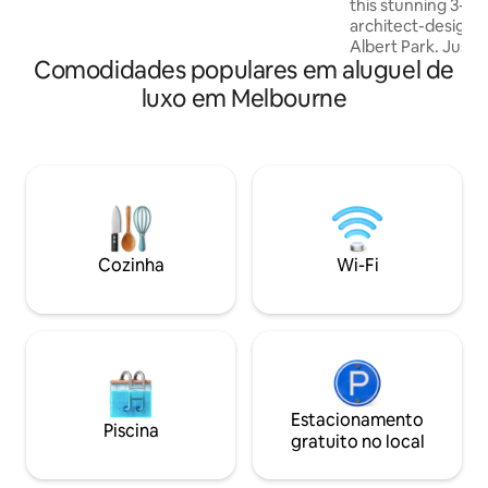
this stunning 3-b
SERVICES Extra Cost (advance notice
architect-designe
may be required): • Activities and
Albert Park. Just 
excursions
Comodidades populares em aluguel de
and Victoria Avenu
shops, enjoy indoo
luxo em Melbourne
gourmet kitchen,
and bathrooms, wo
TVs, surround soun
BBQ, laundry, A/C,
more. Pet-friendly
with high-end finis
Melbourne bayside l
Cozinha
Wi-Fi
Estacionamento
Piscina
gratuito no local