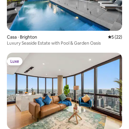
Casa ⋅ Brighton
5 de uma a
5 (22)
Luxury Seaside Estate with Pool & Garden Oasis
Luxe
Luxe