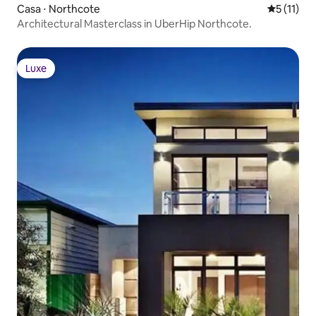
Casa ⋅ Northcote
5 de uma a
5 (11)
Architectural Masterclass in UberHip Northcote.
Luxe
Luxe