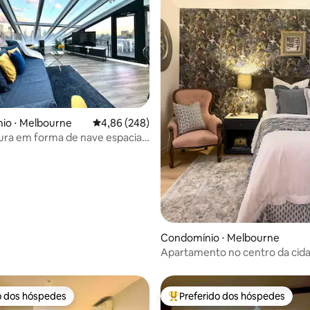
édia de 5, 377 avaliações
io ⋅ Melbourne
4,86 de uma avaliação média de 5, 248 avalia
4,86 (248)
ra em forma de nave espacial
urne com vista】 única
Condomínio ⋅ Melbourne
Apartamento no centro da cid
Collins St
o dos hóspedes
Preferido dos hóspedes
o dos hóspedes
Entre os melhores preferidos d