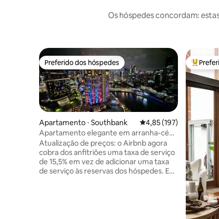
Os hóspedes concordam: estas
Preferido dos hóspedes
Prefe
Preferido dos hóspedes
Entre os
Apartamento ⋅ Southbank
4,85 de uma avaliação m
4,85 (197)
Apartamento elegante em arranha-céu
com vista para a cidade e
Atualização de preços: o Airbnb agora
estacionamento gratuito
cobra dos anfitriões uma taxa de serviço
de 15,5% em vez de adicionar uma taxa
de serviço às reservas dos hóspedes. Em
decorrência disso, nossas tarifas por
noite foram ligeiramente ajustadas e
você notará que não há taxa de serviço
separada do Airbnb adicionada no
momento do check-out. Obrigado por