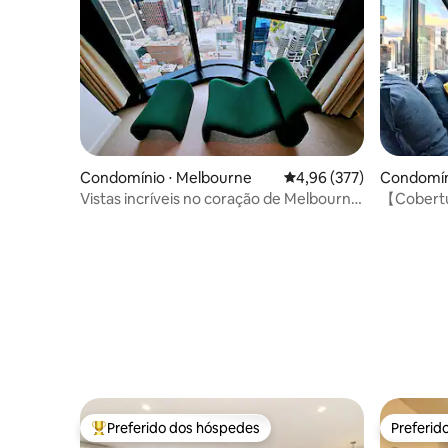
Condomínio ⋅ Melbourne
4,96 de uma avaliação m
4,96 (377)
Condomín
Vistas incríveis no coração de Melbourne
【Cobertu
no 62º andar
em Melbo
Preferido dos hóspedes
Preferid
Entre os melhores preferidos dos hóspedes
Preferid