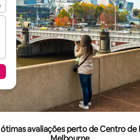
ore-os usando as seta para cima e para baixo do teclado ou tocando e
ótimas avaliações perto de Centro de
Melbourne