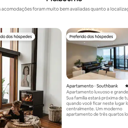
 acomodações foram muito bem avaliadas quanto a localizaçã
rido dos hóspedes
Preferido dos hóspedes
 melhores preferidos dos hóspedes
Preferido dos hóspedes
édia de 5, 197 avaliações
Apartamento ⋅ Southbank
4
Apartamento luxuoso e grande
quartos/estacionamento gratui
Sua família estará próxima de 
quando você ficar neste lugar l
centralmente. Um moderno
apartamento de três quartos lo
na pitoresca área de Southbank
equipado com uma cozinha to