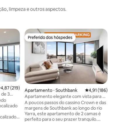
o, limpeza e outros aspectos.
Apartame
Preferido dos hóspedes
Prefe
Preferido dos hóspedes
Entre o
Vista in
no coraç
Apartame
espaçoso
apartame
com vara
situado 
frente a
e a uma 
bonde gra
,87 de uma avaliação média de 5, 219 avaliações
4,87 (219)
Apartamento ⋅ Southbank
4,91 de uma avaliação 
4,91 (186)
de Melbourne. Cada q
 de 3
Apartamento elegante com vista para o
vista incr
to/
tudo
mar e para a cidade
A poucos passos do cassino Crown e das
Dockland. WIFI gratuito, ACADE
ocalizado
margens de Southbank ao longo do rio
piscina e es
Yarra, este apartamento de 2 camas é
raro de 
calizado
perfeito para o seu prazer tranquilo.
m² Toalhas e lençóis são de fornecedor
,
Situada no alto com vista panorâmica
de nível 
talmente
para o CBD e Port Philip Bay, esta casa de