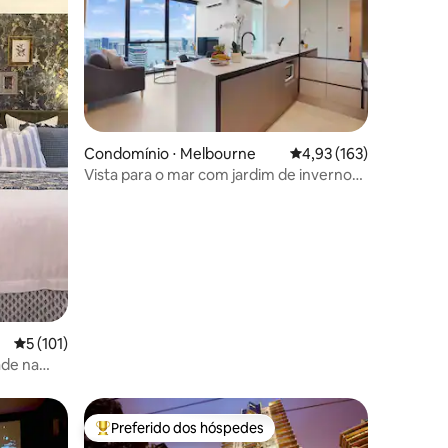
Condomínio ⋅ Melbourne
4,93 de uma avaliação 
4,93 (163)
Vista para o mar com jardim de inverno
ções
2B2B Apt no CBD central
5 de uma avaliação média de 5, 101 avaliações
5 (101)
ade na
Preferido dos hóspedes
os hóspedes
Entre os melhores preferidos dos hóspedes