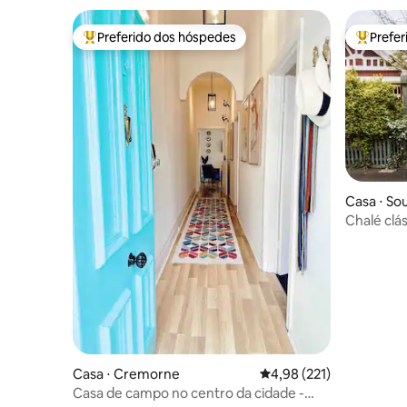
Preferido dos hóspedes
Prefe
Entre os melhores preferidos dos hóspedes
Entre os
Casa ⋅ So
Chalé clá
jardim
Casa ⋅ Cremorne
4,98 de uma avaliação m
4,98 (221)
Casa de campo no centro da cidade -