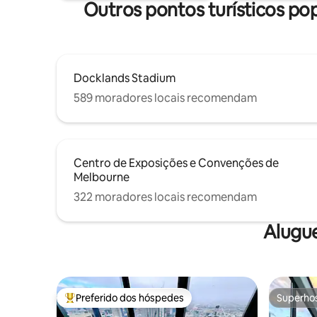
Outros pontos turísticos p
Docklands Stadium
589 moradores locais recomendam
Centro de Exposições e Convenções de
Melbourne
322 moradores locais recomendam
Alugu
Preferido dos hóspedes
Superho
Entre os melhores preferidos dos hóspedes
Superho