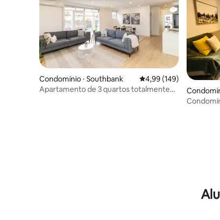
Condomínio ⋅ Southbank
4,99 de uma avaliação m
4,99 (149)
Apartamento de 3 quartos totalmente
Condomín
renovado
Condomín
Melbourn
Alu