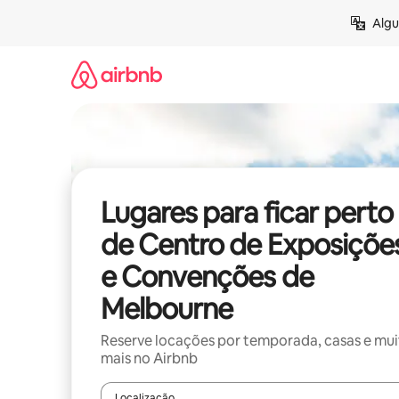
Pular
Algu
para
o
conteúdo
Lugares para ficar perto
de Centro de Exposiçõe
e Convenções de
Melbourne
Reserve locações por temporada, casas e mu
mais no Airbnb
Localização