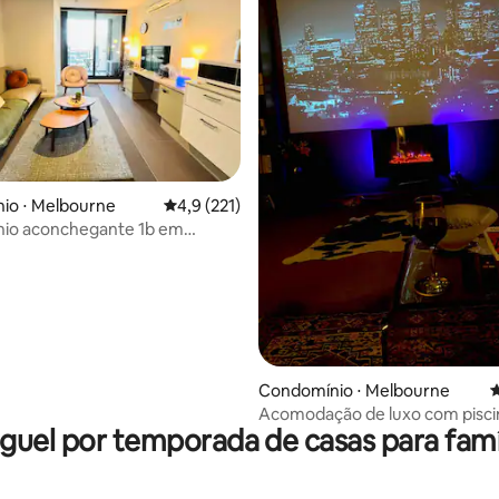
édia de 5, 149 avaliações
io ⋅ Melbourne
4,9 de uma avaliação média de 5, 221 avalia
4,9 (221)
io aconchegante 1b em
e CBD-Southern Cross stn
Condomínio ⋅ Melbourne
4
Acomodação de luxo com pisci
guel por temporada de casas para famí
terraço e parque.