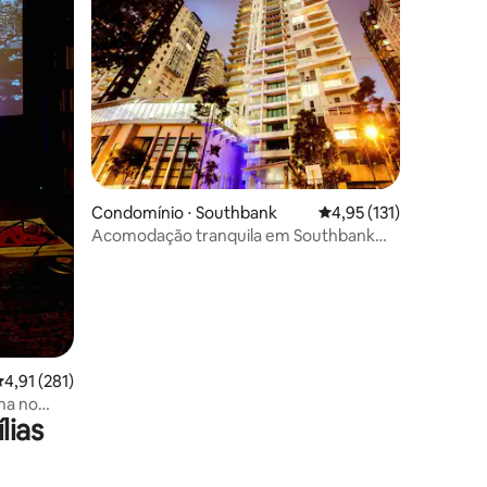
ções
Condomínio ⋅ Southbank
4,95 de uma avaliação 
4,95 (131)
Acomodação tranquila em Southbank
com 2 quartos, em frente ao MCEC
,91 de uma avaliação média de 5, 281 avaliações
4,91 (281)
na no
lias