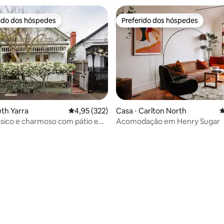
rido dos hóspedes
Preferido dos hóspedes
 melhores preferidos dos hóspedes
Preferido dos hóspedes
uth Yarra
4,95 de uma avaliação média de 5, 322 avalia
4,95 (322)
Casa ⋅ Carlton North
4
ssico e charmoso com pátio e
Acomodação em Henry Sugar
édia de 5, 221 avaliações