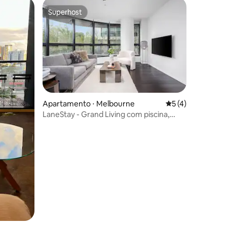
Superhost
os hóspedes
Superhost
Apartamento ⋅ Melbourne
5 de uma avaliaçã
5 (4)
LaneStay - Grand Living com piscina,
academia e estacionamento
ções