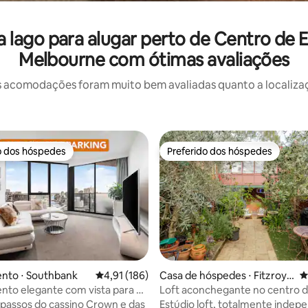
lago para alugar perto de Centro de 
Melbourne com ótimas avaliações
 acomodações foram muito bem avaliadas quanto a localizaçã
o dos hóspedes
Preferido dos hóspedes
o dos hóspedes
Preferido dos hóspedes
nto ⋅ Southbank
4,91 de uma avaliação média de 5, 186 avalia
4,91 (186)
Casa de hóspedes ⋅ Fitzroy
4
North
to elegante com vista para o
Loft aconchegante no centro d
a a cidade
com os confortos de um lar
passos do cassino Crown e das
Estúdio loft, totalmente indep