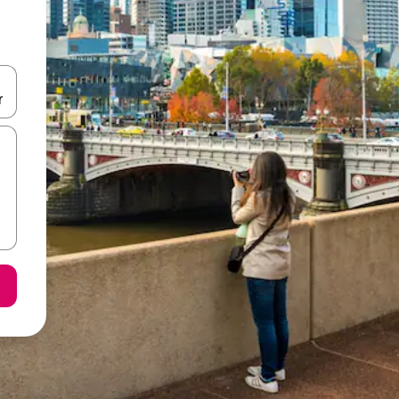
ore-os usando as seta para cima e para baixo do teclado ou tocando e