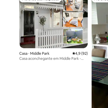
Preferido dos hóspedes
Preferid
Casa ⋅ Middle Park
4,9 de uma avaliação 
4,9 (92)
Casa aconchegante em Middle Park -
perto da praia e da cidade + sauna