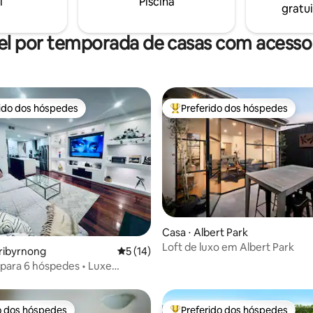
i
Piscina
gratui
el por temporada de casas com acesso 
rido dos hóspedes
Preferido dos hóspedes
 melhores preferidos dos hóspedes
Entre os melhores preferidos d
Casa ⋅ Albert Park
média de 5, 42 avaliações
Loft de luxo em Albert Park
ribyrnong
5 de uma avaliação média de 5, 14 avalia
5 (14)
 para 6 hóspedes • Luxe
 Oasis • Hipódromo
o dos hóspedes
Preferido dos hóspedes