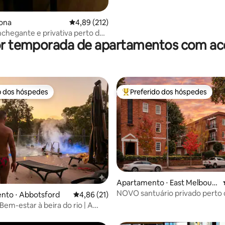
tona
4,89 de uma avaliação média de 5, 212 avalia
4,89 (212)
chegante e privativa perto do
or temporada de apartamentos com ace
 Altona
o dos hóspedes
Preferido dos hóspedes
o dos hóspedes
Entre os melhores preferidos d
Apartamento ⋅ East Melbour
ne
NOVO santuário privado perto
média de 5, 33 avaliações
nto ⋅ Abbotsford
4,86 de uma avaliação média de 5, 21 avalia
4,86 (21)
MCG e jardins
 Bem-estar à beira do rio | A
encontra a cidade