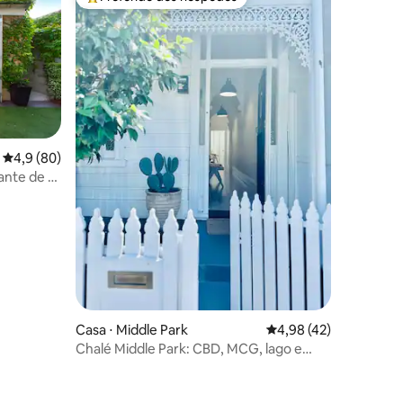
os hóspedes
Entre os melhores preferidos dos hóspedes
4,9 de uma avaliação média de 5, 80 avaliações
4,9 (80)
ante de 3
Casa ⋅ Middle Park
4,98 de uma avaliação
4,98 (42)
Chalé Middle Park: CBD, MCG, lago e
praia!