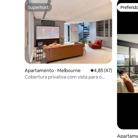
Superhost
Preferid
Superhost
Preferid
Apartamento ⋅ Melbourne
4,85 de uma avaliação 
4,85 (47)
Cobertura privativa com vista para o
Grande Prêmio de F1
Apartame