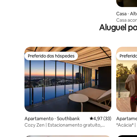
Casa ⋅ Al
Casa acon
Aluguel p
centro de
Preferido dos hóspedes
Preferid
Preferido dos hóspedes
Preferid
Apartamento ⋅ Southbank
4,97 de uma avaliação 
4,97 (33)
Apartame
Cozy Zen | Estacionamento gratuito,
*Acácia* |
academias, piscinas, spa e sauna
natureza 