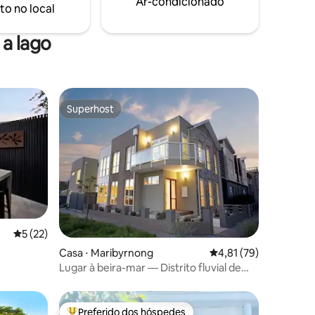
Ar-condicionado
to no local
a lago
Superhost
os hóspedes
Superhost
5 de uma avaliação média de 5, 22 avaliações
5 (22)
ções
Casa ⋅ Maribyrnong
4,81 de uma avaliação
4,81 (79)
Lugar à beira-mar — Distrito fluvial de
luxo
Preferido dos hóspedes