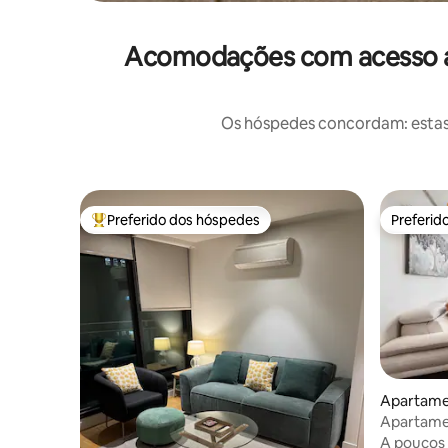
Acomodações com acesso a 
Os hóspedes concordam: estas
Preferido dos hóspedes
Preferid
Entre os melhores preferidos dos hóspedes
Preferid
Apartame
Apartamen
mar e par
A poucos 