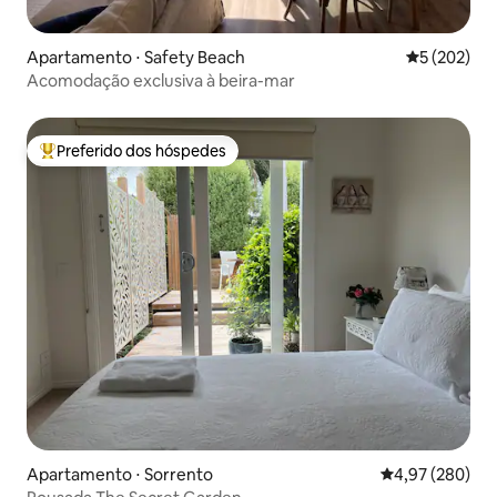
Apartamento ⋅ Safety Beach
5 de uma av
5 (202)
Acomodação exclusiva à beira-mar
Preferido dos hóspedes
Entre os melhores preferidos dos hóspedes
Apartamento ⋅ Sorrento
4,97 de uma ava
4,97 (280)