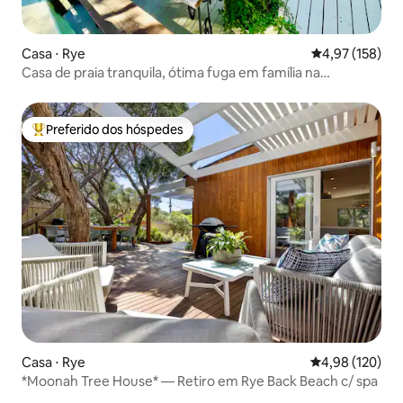
Casa ⋅ Rye
4,97 de uma av
4,97 (158)
Casa de praia tranquila, ótima fuga em família na
península
Preferido dos hóspedes
Entre os melhores preferidos dos hóspedes
Casa ⋅ Rye
4,98 de uma av
4,98 (120)
*Moonah Tree House* — Retiro em Rye Back Beach c/ spa