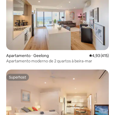
Apartamento ⋅ Geelong
4,93 de uma av
4,93 (415)
Apartamento moderno de 2 quartos à beira-mar
Superhost
Superhost