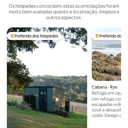
Os hóspedes concordam: estas acomodações foram
muito bem avaliadas quanto a localização, limpeza e
outros aspectos.
Preferido dos hóspedes
Preferido dos 
Entre os melhores preferidos dos hóspedes
Entre os melhore
Cabana ⋅ Rye
Refúgio em Iquique:
a praia
Um refúgio costeir
escapadas individu
você a desacelerar
costa. Design criativo e personalizado
com móveis de made
cama king confort