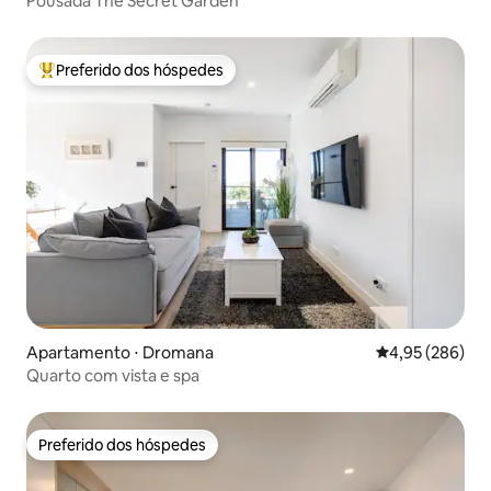
Pousada The Secret Garden
Preferido dos hóspedes
Entre os melhores preferidos dos hóspedes
Apartamento ⋅ Dromana
4,95 de uma ava
4,95 (286)
Quarto com vista e spa
Preferido dos hóspedes
Preferido dos hóspedes