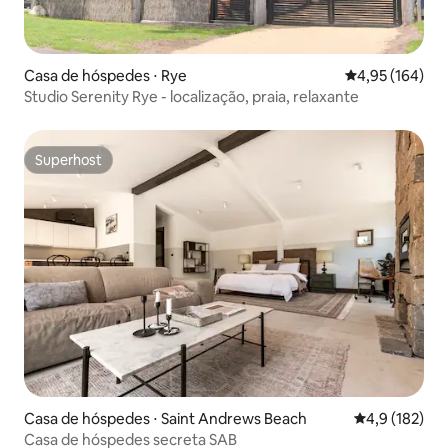
Casa de hóspedes ⋅ Rye
4,95 de uma av
4,95 (164)
Studio Serenity Rye - localização, praia, relaxante
Superhost
Superhost
Casa de hóspedes ⋅ Saint Andrews Beach
4,9 de uma av
4,9 (182)
Casa de hóspedes secreta SAB