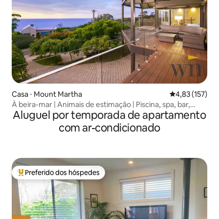
Casa ⋅ Mount Martha
4,83 de uma av
4,83 (157)
À beira-mar | Animais de estimação | Piscina, spa, bar,
Aluguel por temporada de apartamento
academia
com ar-condicionado
Preferido dos hóspedes
Entre os melhores preferidos dos hóspedes