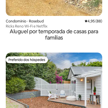
Condomínio ⋅ Rosebud
4,95 de uma a
4,95 (88)
Ricks Reno Wi-Fi e Netflix
Aluguel por temporada de casas para
famílias
Preferido dos hóspedes
Preferido dos hóspedes