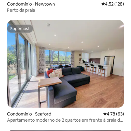
Condomínio ⋅ Newtown
4,52 de uma av
4,52 (128)
Perto da praia
Superhost
Superhost
Condomínio ⋅ Seaford
4,78 de uma a
4,78 (63)
Apartamento moderno de 2 quartos em frente à praia de
areia branca e calma