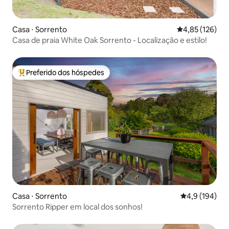
Casa ⋅ Sorrento
4,85 de uma av
4,85 (126)
Casa de praia White Oak Sorrento - Localização e estilo!
Preferido dos hóspedes
Entre os melhores preferidos dos hóspedes
Casa ⋅ Sorrento
4,9 de uma av
4,9 (194)
Sorrento Ripper em local dos sonhos!