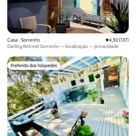
Casa ⋅ Sorrento
4,92 de uma av
4,92 (137)
Darling Retreat Sorrento — localização — privacidade
Preferido dos hóspedes
Preferido dos hóspedes