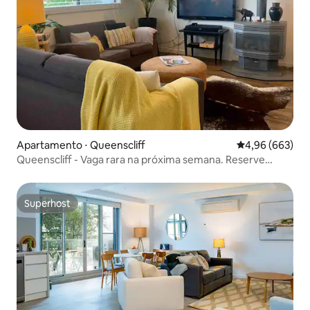
Apartamento ⋅ Queenscliff
4,96 de uma ava
4,96 (663)
Queenscliff - Vaga rara na próxima semana. Reserve
agora
Superhost
Superhost