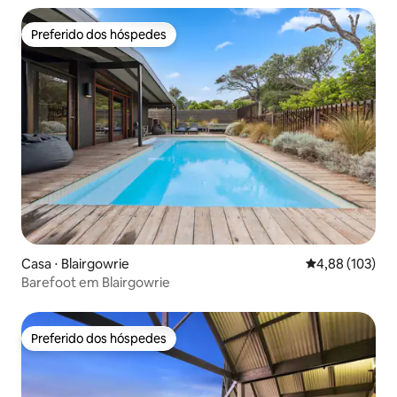
Preferido dos hóspedes
Preferido dos hóspedes
Casa ⋅ Blairgowrie
4,88 de uma av
4,88 (103)
Barefoot em Blairgowrie
Preferido dos hóspedes
Preferido dos hóspedes