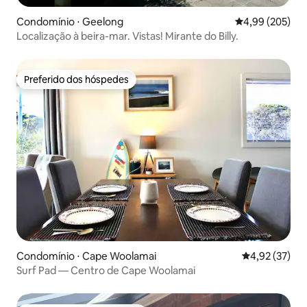
Condomínio ⋅ Geelong
4,99 de uma ava
4,99 (205)
Localização à beira-mar. Vistas! Mirante do Billy.
Preferido dos hóspedes
Preferido dos hóspedes
Condomínio ⋅ Cape Woolamai
4,92 de uma a
4,92 (37)
Surf Pad — Centro de Cape Woolamai