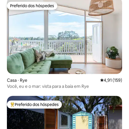
Preferido dos hóspedes
Preferido dos hóspedes
Casa ⋅ Rye
4,91 de uma av
4,91 (159)
Você, eu e o mar: vista para a baía em Rye
Preferido dos hóspedes
Entre os melhores preferidos dos hóspedes