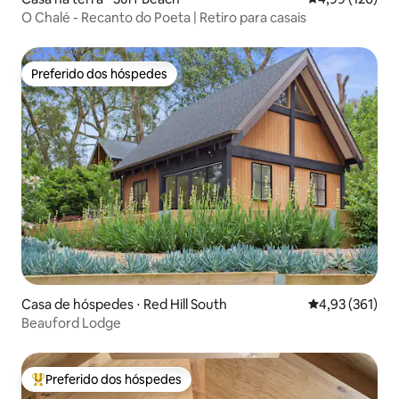
O Chalé - Recanto do Poeta | Retiro para casais
Preferido dos hóspedes
Preferido dos hóspedes
Casa de hóspedes ⋅ Red Hill South
4,93 de uma av
4,93 (361)
Beauford Lodge
Preferido dos hóspedes
Entre os melhores preferidos dos hóspedes