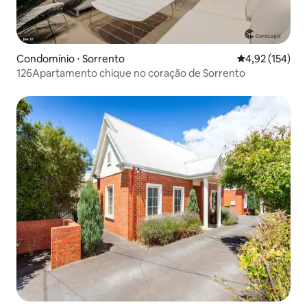
Condomínio ⋅ Sorrento
4,92 de uma av
4,92 (154)
126Apartamento chique no coração de Sorrento