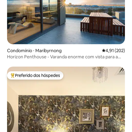
Condomínio ⋅ Maribyrnong
4,91 de uma av
4,91 (202)
Horizon Penthouse - Varanda enorme com vista para a
cidade/rio
Preferido dos hóspedes
Entre os melhores preferidos dos hóspedes