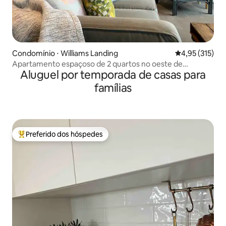
Condomínio ⋅ Williams Landing
4,95 de uma av
4,95 (315)
Apartamento espaçoso de 2 quartos no oeste de
Aluguel por temporada de casas para
Melbourne
famílias
Preferido dos hóspedes
Entre os melhores preferidos dos hóspedes