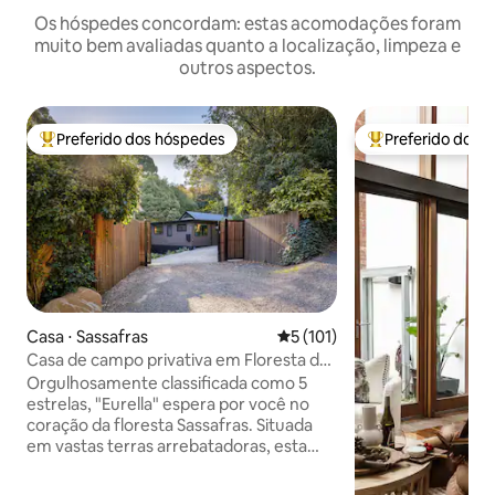
Os hóspedes concordam: estas acomodações foram
muito bem avaliadas quanto a localização, limpeza e
outros aspectos.
Preferido dos hóspedes
Preferido dos 
Entre os melhores preferidos dos hóspedes
Entre os melhore
Casa ⋅ Sassafras
5 de uma avaliação média de 
5 (101)
Casa de campo privativa em Floresta de
1/2 acre em Dandenong Ranges
Orgulhosamente classificada como 5
estrelas, "Eurella" espera por você no
coração da floresta Sassafras. Situada
em vastas terras arrebatadoras, esta
casa de campo recém-construída tem
uma vibração de luxo, incluindo muitas