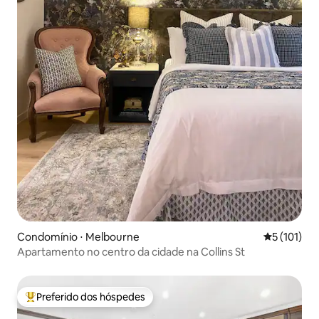
Condomínio ⋅ Melbourne
5 de uma av
5 (101)
Apartamento no centro da cidade na Collins St
Preferido dos hóspedes
Entre os melhores preferidos dos hóspedes