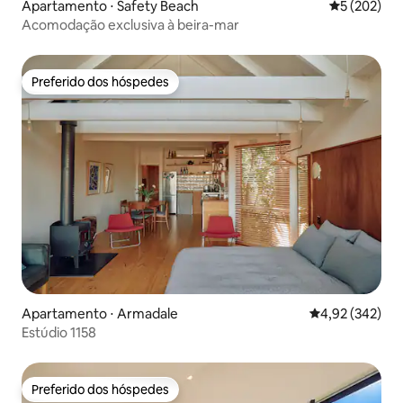
Apartamento ⋅ Safety Beach
5 de uma av
5 (202)
Acomodação exclusiva à beira-mar
Preferido dos hóspedes
Preferido dos hóspedes
Apartamento ⋅ Armadale
4,92 de uma av
4,92 (342)
Estúdio 1158
Preferido dos hóspedes
Preferido dos hóspedes