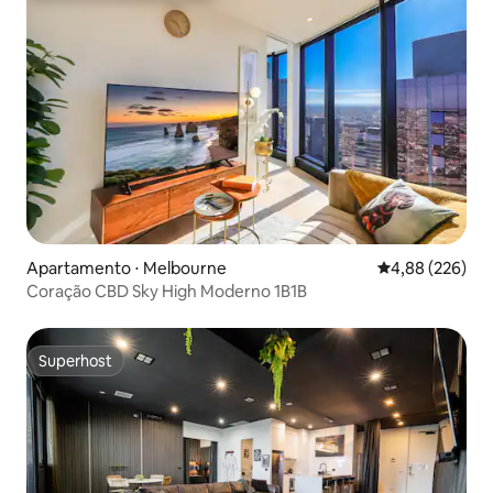
Apartamento ⋅ Melbourne
4,88 de uma ava
4,88 (226)
Coração CBD Sky High Moderno 1B1B
Superhost
Superhost