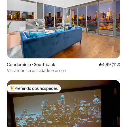
Condomínio ⋅ Southbank
4,99 de uma av
4,99 (112)
Vista icônica da cidade e do rio
Preferido dos hóspedes
Entre os melhores preferidos dos hóspedes