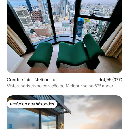
Condomínio ⋅ Melbourne
4,96 de uma av
4,96 (377)
Vistas incríveis no coração de Melbourne no 62º andar
Preferido dos hóspedes
Preferido dos hóspedes