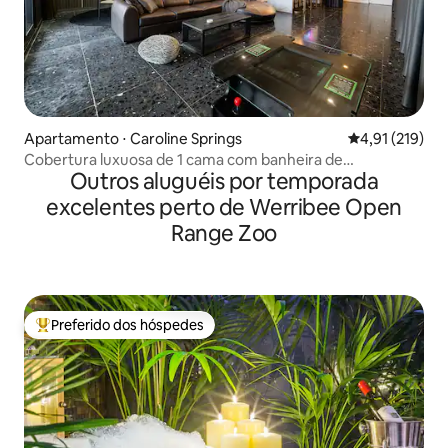
Apartamento ⋅ Caroline Springs
4,91 de uma av
4,91 (219)
Cobertura luxuosa de 1 cama com banheira de
Outros aluguéis por temporada
hidromassagem
excelentes perto de Werribee Open
Range Zoo
Preferido dos hóspedes
Entre os melhores preferidos dos hóspedes