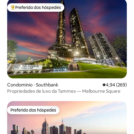
Preferido dos hóspedes
Entre os melhores preferidos dos hóspedes
Condomínio ⋅ Southbank
4,94 de uma ava
4,94 (269)
Propriedades de luxo da Tammex — Melbourne Square
Preferido dos hóspedes
Preferido dos hóspedes