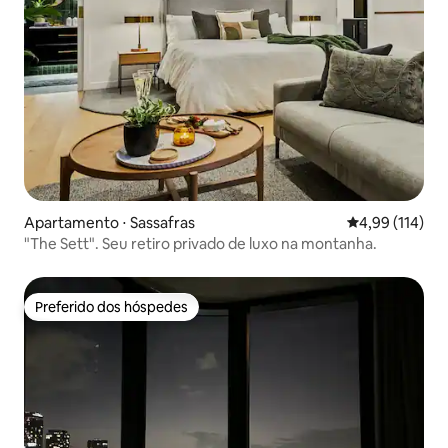
Apartamento ⋅ Sassafras
4,99 de uma av
4,99 (114)
"The Sett". Seu retiro privado de luxo na montanha.
Preferido dos hóspedes
Preferido dos hóspedes