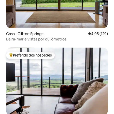
Casa ⋅ Clifton Springs
4,95 de uma av
4,95 (129)
Beira-mar e vistas por quilômetros!
Preferido dos hóspedes
Entre os melhores preferidos dos hóspedes