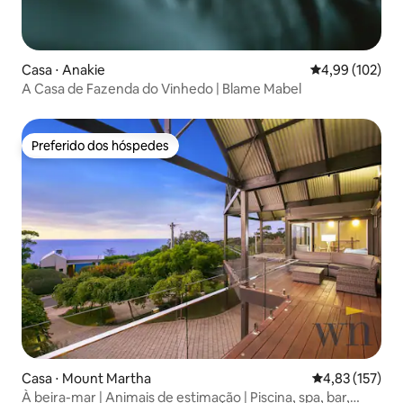
Casa ⋅ Anakie
4,99 de uma av
4,99 (102)
A Casa de Fazenda do Vinhedo | Blame Mabel
Preferido dos hóspedes
Preferido dos hóspedes
Casa ⋅ Mount Martha
4,83 de uma av
4,83 (157)
À beira-mar | Animais de estimação | Piscina, spa, bar,