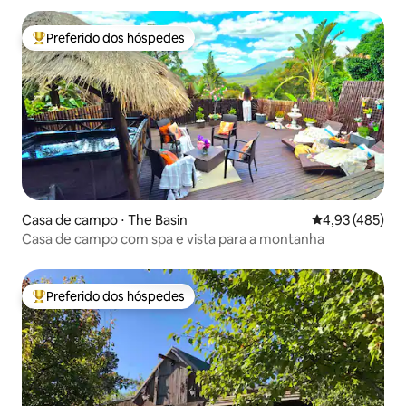
Preferido dos hóspedes
Entre os melhores preferidos dos hóspedes
Casa de campo ⋅ The Basin
4,93 de uma av
4,93 (485)
Casa de campo com spa e vista para a montanha
Preferido dos hóspedes
Entre os melhores preferidos dos hóspedes