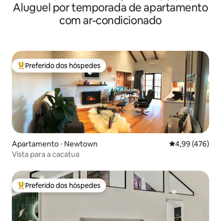
Aluguel por temporada de apartamento
academia
com ar-condicionado
Preferido dos hóspedes
Entre os melhores preferidos dos hóspedes
Apartamento ⋅ Newtown
4,99 de uma av
4,99 (476)
Vista para a cacatua
Preferido dos hóspedes
Entre os melhores preferidos dos hóspedes