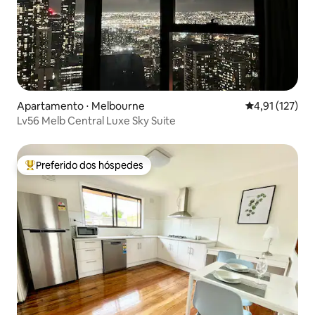
Apartamento ⋅ Melbourne
4,91 de uma av
4,91 (127)
Lv56 Melb Central Luxe Sky Suite
Preferido dos hóspedes
Entre os melhores preferidos dos hóspedes