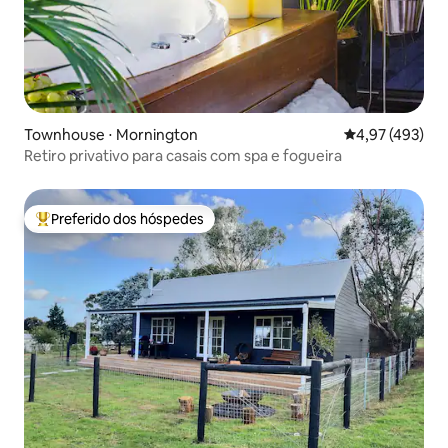
Townhouse ⋅ Mornington
4,97 de uma av
4,97 (493)
Retiro privativo para casais com spa e fogueira
Preferido dos hóspedes
Entre os melhores preferidos dos hóspedes