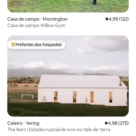
Casa de campo ⋅ Mornington
4,99 de uma av
4,99 (122)
Casa de campo Willow Gum
Preferido dos hóspedes
Entre os melhores preferidos dos hóspedes
Celeiro ⋅ Yering
4,98 de uma av
4,98 (275)
The Barn | Estadia nupcial de luxo no Vale de Yarra