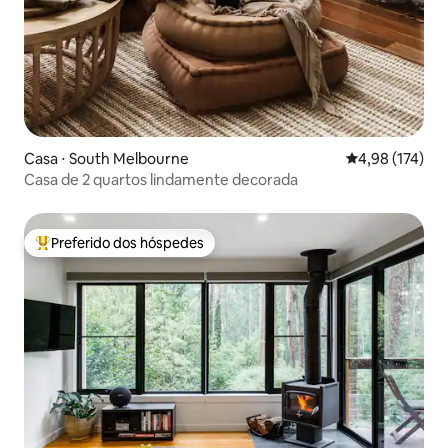
Casa ⋅ South Melbourne
4,98 de uma av
4,98 (174)
Casa de 2 quartos lindamente decorada
Preferido dos hóspedes
Entre os melhores preferidos dos hóspedes