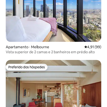
Apartamento ⋅ Melbourne
4,91 de uma a
4,91 (99)
Vista superior de 2 camas e 2 banheiros em prédio alto
Preferido dos hóspedes
Preferido dos hóspedes