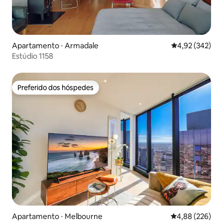
Apartamento ⋅ Armadale
4,92 de uma av
4,92 (342)
Estúdio 1158
Preferido dos hóspedes
Preferido dos hóspedes
Apartamento ⋅ Melbourne
4,88 de uma ava
4,88 (226)