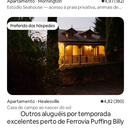
Apartamento ⋅ Mornington
4,97 de uma av
4,97 (182)
Estúdio Seahouse — acesso à praia privativa, animais de
estimação
Preferido dos hóspedes
Preferido dos hóspedes
Apartamento ⋅ Healesville
4,82 de uma ava
4,82 (390)
Casa de campo ao nascer do sol
Outros aluguéis por temporada
excelentes perto de Ferrovia Puffing Billy