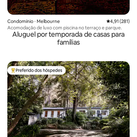
Condomínio ⋅ Melbourne
4,91 de uma av
4,91 (281)
Acomodação de luxo com piscina no terraço e parque.
Aluguel por temporada de casas para
famílias
Preferido dos hóspedes
Entre os melhores preferidos dos hóspedes