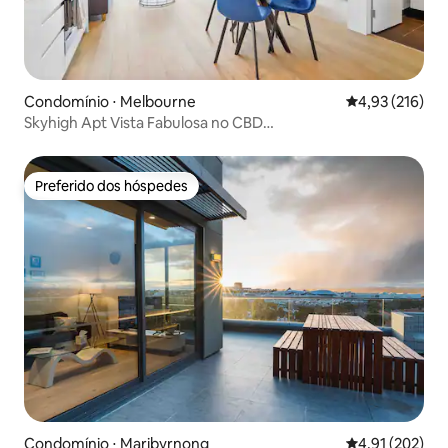
encontrar.
Condomínio ⋅ Melbourne
4,93 de uma av
4,93 (216)
Skyhigh Apt Vista Fabulosa no CBD
Central/academia/piscinas
Preferido dos hóspedes
Preferido dos hóspedes
Condomínio ⋅ Maribyrnong
4,91 de uma av
4,91 (202)