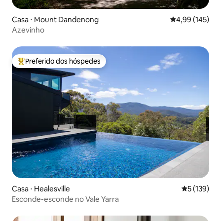
Casa ⋅ Mount Dandenong
4,99 de uma av
4,99 (145)
Azevinho
Preferido dos hóspedes
Entre os melhores preferidos dos hóspedes
Casa ⋅ Healesville
5 de uma av
5 (139)
Esconde-esconde no Vale Yarra