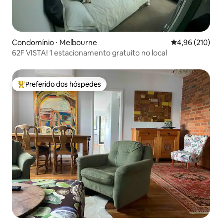
Condomínio ⋅ Melbourne
4,96 de uma av
4,96 (210)
62F VISTA! 1 estacionamento gratuito no local
Preferido dos hóspedes
Entre os melhores preferidos dos hóspedes