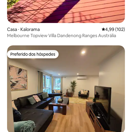
Casa ⋅ Kalorama
4,99 de uma av
4,99 (102)
Melbourne Topview Villa Dandenong Ranges Austrália
Preferido dos hóspedes
Preferido dos hóspedes