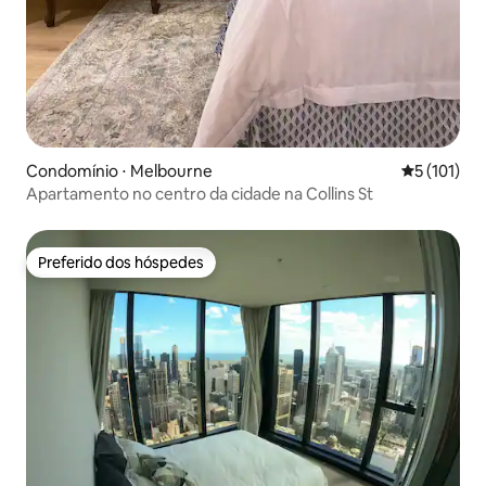
Condomínio ⋅ Melbourne
5 de uma av
5 (101)
Apartamento no centro da cidade na Collins St
Preferido dos hóspedes
Preferido dos hóspedes