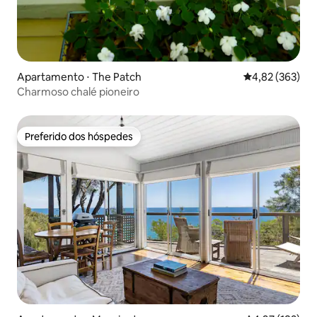
Apartamento ⋅ The Patch
4,82 de uma av
4,82 (363)
Charmoso chalé pioneiro
Preferido dos hóspedes
Preferido dos hóspedes