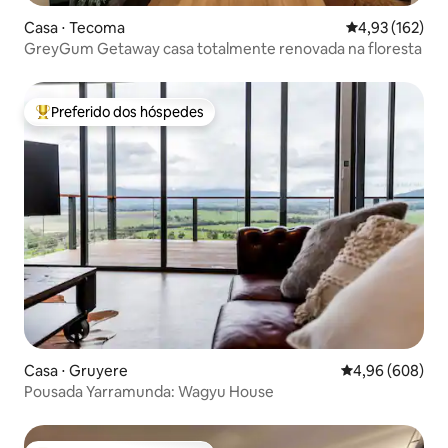
Casa ⋅ Tecoma
4,93 de uma av
4,93 (162)
GreyGum Getaway casa totalmente renovada na floresta
Preferido dos hóspedes
Entre os melhores preferidos dos hóspedes
Casa ⋅ Gruyere
4,96 de uma ava
4,96 (608)
Pousada Yarramunda: Wagyu House