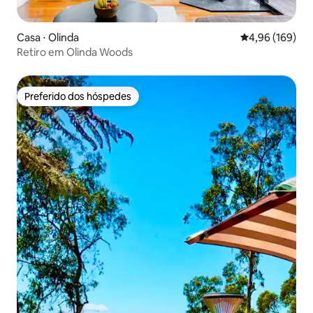
Casa ⋅ Olinda
4,96 de uma av
4,96 (169)
Retiro em Olinda Woods
Preferido dos hóspedes
Preferido dos hóspedes