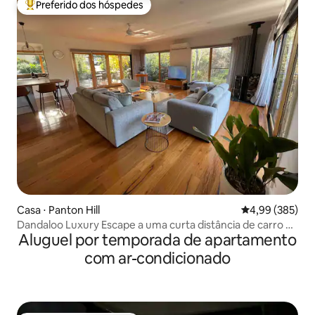
Preferido dos hóspedes
Entre os melhores preferidos dos hóspedes
Casa ⋅ Panton Hill
4,99 de uma ava
4,99 (385)
Dandaloo Luxury Escape a uma curta distância de carro de
Aluguel por temporada de apartamento
Yarra Valley
com ar-condicionado