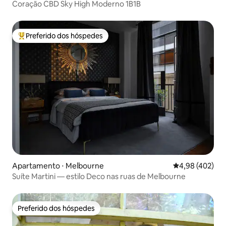
Coração CBD Sky High Moderno 1B1B
Preferido dos hóspedes
Entre os melhores preferidos dos hóspedes
Apartamento ⋅ Melbourne
4,98 de uma av
4,98 (402)
Suíte Martini — estilo Deco nas ruas de Melbourne
Preferido dos hóspedes
Preferido dos hóspedes