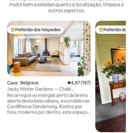
muito bem avaliadas quanto a localização, limpeza e
outros aspectos.
Preferido dos hóspedes
Preferido dos 
Entre os melhores preferidos dos hóspedes
Entre os melhore
Casa ⋅ Belgrave
4,97 de uma avaliação média de 
4,97 (197)
Jacky Winter Gardens — Chalé
moderno e artístico perto de Creek
Recarregue as energias perto da lareira
aberta desta bela cabana, escondida nas
Cordilheiras Dandenong. Rústico por
fora, moderno por dentro, este espaço
sereno inspira relaxamento em
proximidade à natureza selvagem, longe
do estresse da vida diária. Projetado