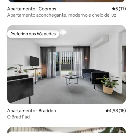
Apartamento ⋅ Coombs
5 de uma a
5 (17)
Apartamento aconchegante, moderno e cheio de luz
Preferido dos hóspedes
Preferido dos hóspedes
Apartamento ⋅ Braddon
4,93 de uma a
4,93 (15)
O Brad Pad