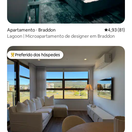
Apartamento ⋅ Braddon
4,93 de uma a
4,93 (81)
Lagoon | Microapartamento de designer em Braddon
Preferido dos hóspedes
Entre os melhores preferidos dos hóspedes