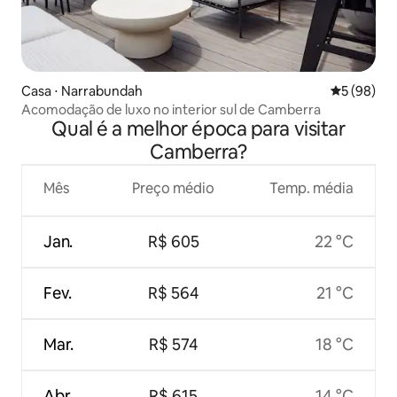
Casa ⋅ Narrabundah
5 de uma a
5 (98)
Acomodação de luxo no interior sul de Camberra
Qual é a melhor época para visitar
Camberra?
Mês
Preço médio
Temp. média
Jan.
R$ 605
22 °C
Fev.
R$ 564
21 °C
Mar.
R$ 574
18 °C
Abr.
R$ 615
14 °C