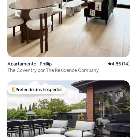
Apartamento ⋅ Phillip
4,86 de uma a
4,86 (14)
The Coventry por The Residence Company
Preferido dos hóspedes
Entre os melhores preferidos dos hóspedes