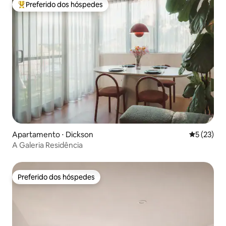
Preferido dos hóspedes
Entre os melhores preferidos dos hóspedes
Apartamento ⋅ Dickson
5 de uma a
5 (23)
A Galeria Residência
Preferido dos hóspedes
Preferido dos hóspedes