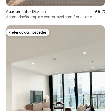
Apartamento ⋅ Dickson
5 de uma 
5 (7)
Acomodação ampla e confortável com 2 quartos e
varanda, ambiente acolhedor, a 5 minutos de bonde,
perto de Canberra City e da ANU
Preferido dos hóspedes
Preferido dos hóspedes