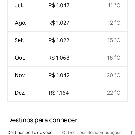
Jul.
R$ 1.047
11 °C
Ago.
R$ 1.027
12 °C
Set.
R$ 1.022
15 °C
Out.
R$ 1.068
18 °C
Nov.
R$ 1.042
20 °C
Dez.
R$ 1.164
22 °C
Destinos para conhecer
Destinos perto de você
Outros tipos de acomodações
Pr