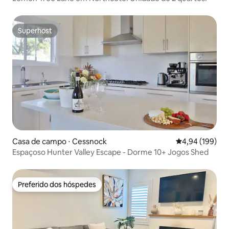
Superhost
Superhost
Casa de campo ⋅ Cessnock
4,94 de uma av
4,94 (199)
Espaçoso Hunter Valley Escape - Dorme 10+ Jogos Shed
Preferido dos hóspedes
Preferido dos hóspedes