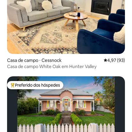
Casa de campo ⋅ Cessnock
4,97 de uma a
4,97 (93)
Casa de campo White Oak em Hunter Valley
Preferido dos hóspedes
Entre os melhores preferidos dos hóspedes