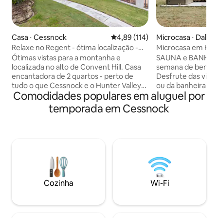
Casa ⋅ Cessnock
4,89 de uma avaliação média de 
4,89 (114)
Microcasa ⋅ Dalw
Relaxe no Regent - ótima localização -
Microcasa em Hunte
animais de estimação são bem-vindos
relaxante no cam
Ótimas vistas para a montanha e
SAUNA e BANHO D
localizada no alto de Convent Hill. Casa
semana de bem-es
encantadora de 2 quartos - perto de
Desfrute das vista
tudo o que Cessnock e o Hunter Valley
ou da banheira d
Comodidades populares em aluguel por
têm a oferecer. Apenas um passeio
nossa pequena ca
tranquilo até lojas locais,
equipada para entr
temporada em Cessnock
cafés/restaurantes, clubes e pubs. Relax
Encontre-nos no p
on Regent fica a uma curta distância de
Valley em 50 acre
carro das vinícolas, jardins e locais de
Propriedade resi
concertos de Hunter Valley! Ao retornar
privada, fique à v
de um dia de exploração, desfrute de
nosso grande e bel
uma bebida na varanda da frente e
montanhas! Inclui
observe o pôr do sol sobre a Cordilheira
e churrasqueira no
Brokenback. Seu(s) animal(is) de
muito relaxante e 
Cozinha
Wi-Fi
estimação bem comportado(s) é(são)
vinícolas, cafés 
bem-vindo(s) mediante aprovação.
Hunter Valley! Con