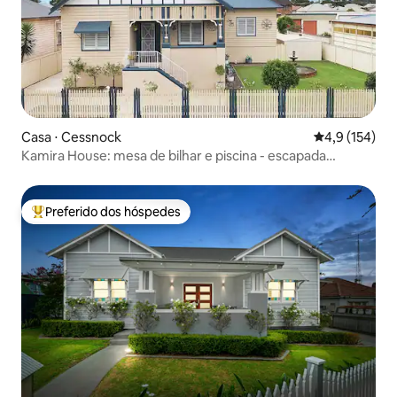
Casa ⋅ Cessnock
4,9 de uma av
4,9 (154)
Kamira House: mesa de bilhar e piscina - escapada
perfeita!
Preferido dos hóspedes
Entre os melhores preferidos dos hóspedes