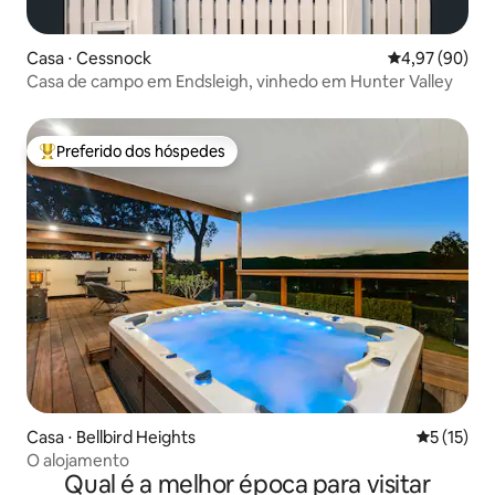
Casa ⋅ Cessnock
4,97 de uma a
4,97 (90)
Casa de campo em Endsleigh, vinhedo em Hunter Valley
Preferido dos hóspedes
Entre os melhores preferidos dos hóspedes
Casa ⋅ Bellbird Heights
5 de uma a
5 (15)
O alojamento
Qual é a melhor época para visitar