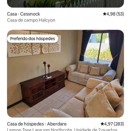
Casa ⋅ Cessnock
4,98 de uma a
4,98 (53)
Casa de campo Halcyon
Preferido dos hóspedes
Preferido dos hóspedes
Casa de hóspedes ⋅ Aberdare
4,97 de uma av
4,97 (283)
Lemon Tree Lane em Northcote. Unidade de 2 quartos.