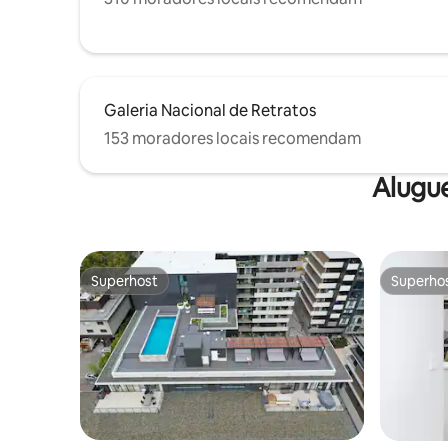
necessidades de costura) e até mesmo
um kit de barbear.
Galeria Nacional de Retratos
153 moradores locais recomendam
Alugu
Superhost
Superho
Superhost
Superho