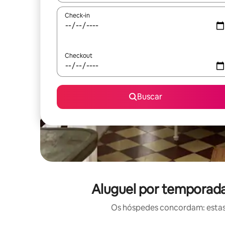
Check-in
Checkout
Buscar
Aluguel por temporada 
Os hóspedes concordam: estas