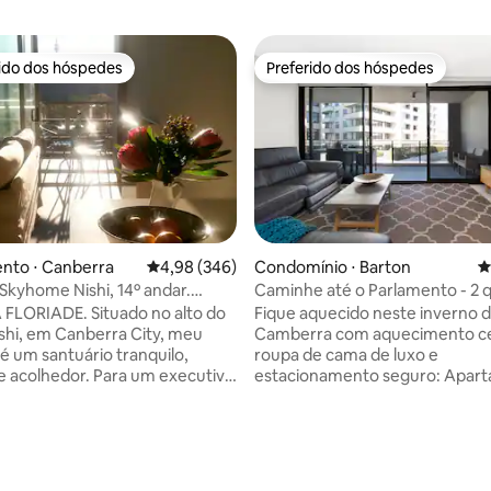
rido dos hóspedes
Preferido dos hóspedes
 melhores preferidos dos hóspedes
Preferido dos hóspedes
nto ⋅ Canberra
4,98 de uma avaliação média de 5, 346 avalia
4,98 (346)
Condomínio ⋅ Barton
4
kyhome Nishi, 14º andar.
Caminhe até o Parlamento - 2 
édia de 5, 207 avaliações
stacionamento gratuito
luxo | 2 estacionamentos segur
FLORIADE. Situado no alto do
Fique aquecido neste inverno 
ishi, em Canberra City, meu
Camberra com aquecimento ce
 um santuário tranquilo,
roupa de cama de luxo e
e acolhedor. Para um executivo
estacionamento seguro: Apartamento
ra um espaço de trabalho
espaçoso e tranquilo de dois qu
, um casal de férias que procura
dois banheiros no bairro gove
nho romântico ou para um
de Barton, em Camberra. Inclui
olo, o Skyhome é perfeito!
camas king-size, duas vagas de
mento gratuito e Wi-Fi de alta
seguras, espaço de trabalho de