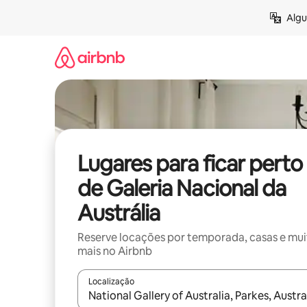
Pular
Algu
para
o
conteúdo
Lugares para ficar perto
de Galeria Nacional da
Austrália
Reserve locações por temporada, casas e mu
mais no Airbnb
Localização
Quando os resultados estiverem disponíveis, expl