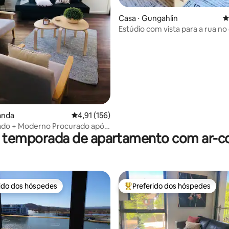
Casa ⋅ Gungahlin
4
Estúdio com vista para a rua no
Gungahlin
édia de 5, 221 avaliações
anda
4,91 de uma avaliação média de 5, 156 avalia
4,91 (156)
do + Moderno Procurado após
r temporada de apartamento com ar-c
ção ~5 estrelas
rido dos hóspedes
Preferido dos hóspedes
 melhores preferidos dos hóspedes
Entre os melhores preferidos d