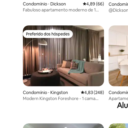
Condomínio ⋅ Dickson
4,89 de uma avaliação 
4,89 (66)
Condomíni
Fabuloso apartamento moderno de 1
@Dickson 
quarto, ótima localização, piscina,
CBD, Est
estacionamento
Preferido dos hóspedes
Preferido dos hóspedes
Condomínio ⋅ Kingston
4,83 de uma avaliação m
4,83 (248)
Condomíni
Modern Kingston Foreshore - 1 cama
Apartame
Alu
queen/apt + estacionamento
quartos 