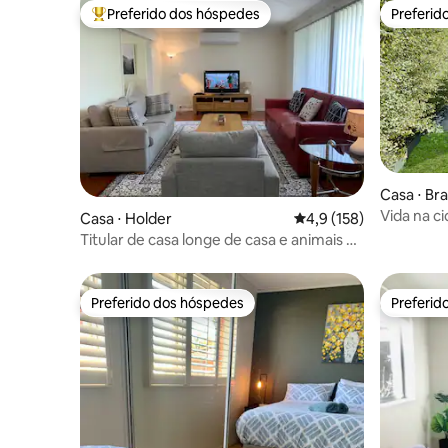
Preferido dos hóspedes
Preferid
Entre os melhores preferidos dos hóspedes
Preferid
Casa ⋅ Br
Vida na c
Casa ⋅ Holder
4,9 de uma avaliação m
4,9 (158)
Titular de casa longe de casa e animais de
estimação
Preferido dos hóspedes
Preferid
Preferido dos hóspedes
Preferid