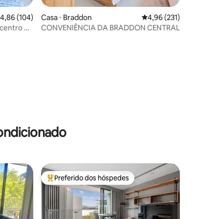
,86 de uma avaliação média de 5, 104 avaliações
4,86 (104)
Casa ⋅ Braddon
4,96 de uma avaliação 
4,96 (231)
 centro de
CONVENIÊNCIA DA BRADDON CENTRAL
ções
ondicionado
Preferido dos hóspedes
os hóspedes
Entre os melhores preferidos dos hóspedes