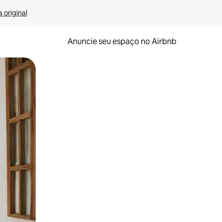
 original
Anuncie seu espaço no Airbnb
 deslizando o dedo na tela.