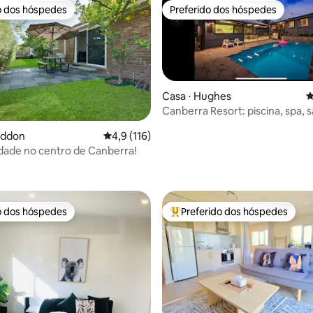
o dos hóspedes
Preferido dos hóspedes
o dos hóspedes
Preferido dos hóspedes
Casa ⋅ Hughes
4
Canberra Resort: piscina, spa, 
refeições ao ar livre
addon
4,9 de uma avaliação média de 5, 116 avalia
4,9 (116)
idade no centro de Canberra!
édia de 5, 158 avaliações
o dos hóspedes
Preferido dos hóspedes
o dos hóspedes
Entre os melhores preferidos d