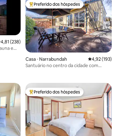
Preferido dos hóspedes
Entre os melhores preferidos dos hóspedes
,81 de uma avaliação média de 5, 238 avaliações
4,81 (238)
sauna e
ções
Casa ⋅ Narrabundah
4,92 de uma avaliação 
4,92 (193)
Santuário no centro da cidade com
estacionamento coberto gratuito
Preferido dos hóspedes
os hóspedes
Entre os melhores preferidos dos hóspedes