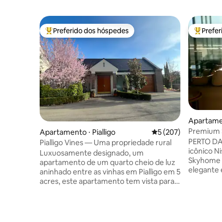
Preferido dos hóspedes
Prefe
Entre os melhores preferidos dos hóspedes
Entre os
Apartame
Premium S
Apartamento ⋅ Pialligo
5 de uma avaliação m
5 (207)
Vistas! E
PERTO DA 
Pialligo Vines — Uma propriedade rural
icônico N
Luxuosamente designado, um
Skyhome é
apartamento de um quarto cheio de luz
elegante 
aninhado entre as vinhas em Pialligo em 5
que procu
acres, este apartamento tem vista para a
tranquilo
Casa do Parlamento e fica a apenas 8
um canti
minutos de carro da cidade de Canberra
hóspede s
e a 3 minutos de carro do aeroporto. A
Estaciona
uma curta caminhada do Rodneys