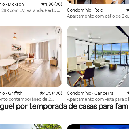
média de 5, 66 avaliações
o ⋅ Dickson
4,86 de uma avaliação média de 5, 76 avalia
4,86 (76)
Condomínio ⋅ Reid
4
2BR com EV, Varanda, Perto do
acionamento
Apartamento com pátio de 2 q
tranquilo, a 2 minutos do CBD
édia de 5, 248 avaliações
o ⋅ Griffith
4,75 de uma avaliação média de 5, 476 avalia
4,75 (476)
Condomínio ⋅ Canberra
4
nto contemporâneo de 2
Apartamento com vista para o 
guel por temporada de casas para famí
em Kingston
centro da cidade, Triângulo do
Congresso, Universidade Nacio