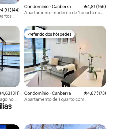
ções
Condomínio ⋅ Canberra
4,81 de uma avaliação 
4,81 (166)
,91 de uma avaliação média de 5, 144 avaliações
4,91 (144)
Apartamento moderno de 1 quarto no
uartos
CBD com estacionamento gratuito e
tranquilo
Preferido dos hóspedes
Preferido dos hóspedes
ções
,63 de uma avaliação média de 5, 311 avaliações
4,63 (311)
Condomínio ⋅ Canberra
4,87 de uma avaliação 
4,87 (173)
lago no
Apartamento de 1 quarto com
lias
estacionamento gratuito #Luxo e
nal
acolhimento