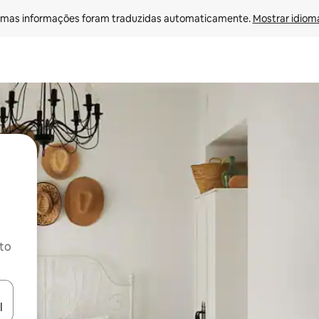
mas informações foram traduzidas automaticamente. 
Mostrar idioma
ito
ore-os usando as seta para cima e para baixo do teclado ou tocando e