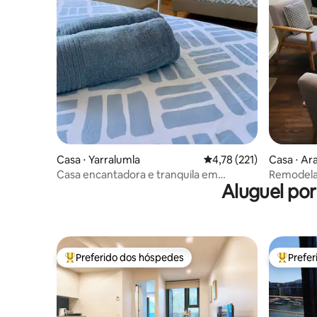
Casa ⋅ Yarralumla
4,78 de uma avaliação m
4,78 (221)
Casa ⋅ Ar
Casa encantadora e tranquila em
Remodela
Aluguel po
Yarralumla
a localiza
Preferido dos hóspedes
Prefe
Entre os melhores preferidos dos hóspedes
Entre os