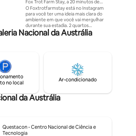
Fox Trot Farm Stay, a 20 minutos de
até o
Canberra cbd
O Foxtrotfarmstay está no Instagram
para você ter uma ideia mais clara do
rações
ambiente em que você vai mergulhar
do
durante sua estadia. 2 quartos
mílias. A
eria Nacional da Austrália
espaçosos, um banheiro de luxo com
banheira independente e uma bela
 meio dos
cozinha/lounge em plano aberto com
 ou das
vistas magníficas para as colinas
ondulantes e o vasto campo. Relaxe e
respire fundo em meio a pores do sol
incríveis com nossas belas vacas
Longhorn do Texas, Jimmy e Rusty, ou
ionamento
dê uma volta pela propriedade e explore.
Ar-condicionado
to no local
Cobertores elétricos em todas as camas
nos meses mais frios. E fique de olho nas
raposas 🦊 em movimento.
ional da Austrália
Questacon - Centro Nacional de Ciência e
Tecnologia