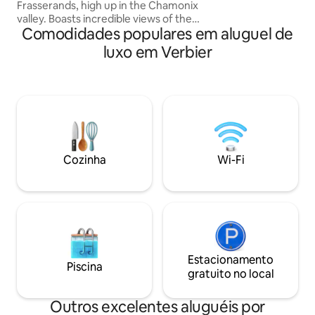
Frasserands, high up in the Chamonix
valley. Boasts incredible views of the
Comodidades populares em aluguel de
entire Mont Blanc range, and just
minutes from the main ski areas as well
luxo em Verbier
the summer trails literally outside the
front door. Contemporary meets
tradition in this brand new ecolodge,
100% renewable energy, and organic
choices at every turn. Every room in the
chalet has a stunning view to take your
breath away. Play hard, relax and
socialise.
Cozinha
Wi-Fi
Estacionamento
Piscina
gratuito no local
Outros excelentes aluguéis por