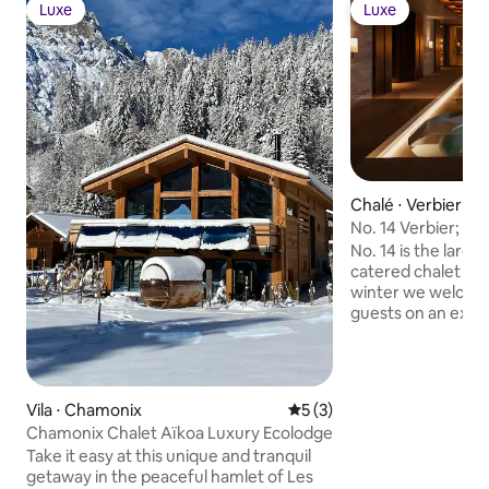
Luxe
Luxe
Luxe
Luxe
Chalé ⋅ Verbier
No. 14 Verbier; Ult
chalet
No. 14 is the large
catered chalet in 
winter we welcome
guests on an exclu
summer we welcom
individuals (see o
summer listing, by room). P
include: Private C
Vila ⋅ Chamonix
5 de uma avaliação média d
5 (3)
guests, Complimen
Chamonix Chalet Aïkoa Luxury Ecolodge
selection Champa
Take it easy at this unique and tranquil
Breakfast and afte
getaway in the peaceful hamlet of Les
in-resort chauffeu