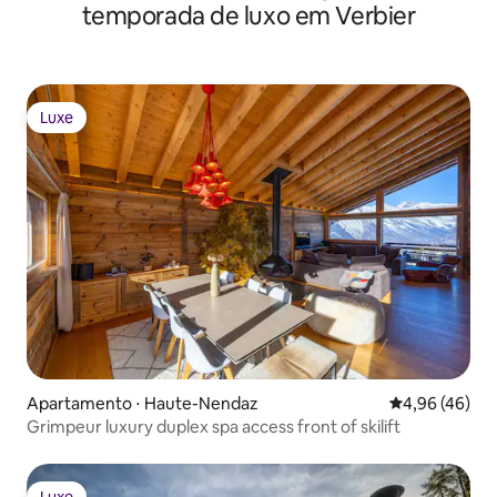
temporada de luxo em Verbier
Luxe
Luxe
Apartamento ⋅ Haute-Nendaz
4,96 de uma a
4,96 (46)
Grimpeur luxury duplex spa access front of skilift