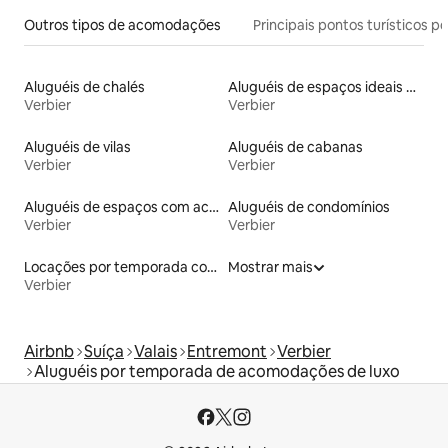
Outros tipos de acomodações
Principais pontos turísticos po
Aluguéis de chalés
Aluguéis de espaços ideais para famílias
Verbier
Verbier
Aluguéis de vilas
Aluguéis de cabanas
Verbier
Verbier
Aluguéis de espaços com acesso direto a pistas de esqui
Aluguéis de condomínios
Verbier
Verbier
Locações por temporada com piscina
Mostrar mais
Verbier
Airbnb
Suíça
Valais
Entremont
Verbier
Aluguéis por temporada de acomodações de luxo