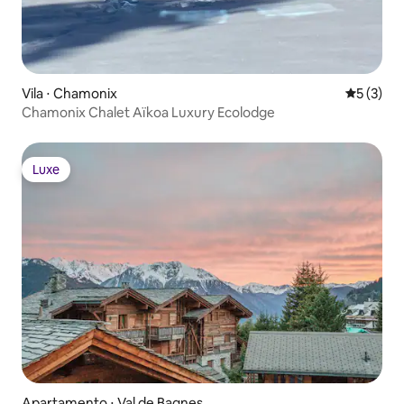
Vila ⋅ Chamonix
5 de uma 
5 (3)
Chamonix Chalet Aïkoa Luxury Ecolodge
Luxe
Luxe
Apartamento ⋅ Val de Bagnes