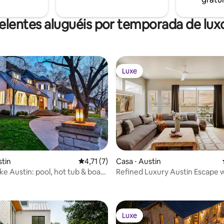
elentes aluguéis por temporada de lux
Luxe
Luxe
stin
4,71 de uma avaliação média de 5, 7 avalia
4,71 (7)
Casa ⋅ Austin
ke Austin: pool, hot tub & boat
Refined Luxury Austin Escape 
Tub
Luxe
Luxe