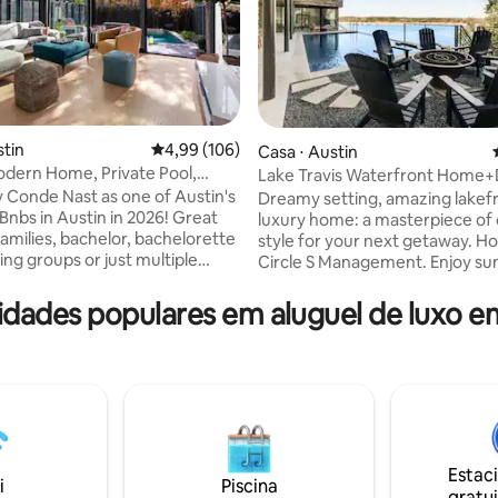
média de 5, 20 avaliações
stin
4,99 de uma avaliação média de 5, 106 avalia
4,99 (106)
Casa ⋅ Austin
dern Home, Private Pool,
Lake Travis Waterfront Home
rea
Conde Nast as one of Austin's
Dreamy setting, amazing lakef
Bnbs in Austin in 2026! Great
luxury home: a masterpiece of 
families, bachelor, bachelorette
style for your next getaway. H
ng groups or just multiple
Circle S Management. Enjoy su
oking to stay together, this
from the privacy of your very 
hed iconic architectural pad
infinite pool, hot tub, patios, &
ades populares em aluguel de luxo e
 best of Austin, with a heated
Spread across 2 levels, the opu
s, amazing rooftop skyline
interior is perfect for entertai
or-to-ceiling windows, luxury
quiet time alike. 4 bedrooms, 5th bonus
, chef’s dream kitchen, posh
room & 3 full baths. Beautiful fl
a, and walk/bike distance to
ceiling windows offer lake view
 festival grounds and popular
great room, dining room & bed
tin attractions.
notch euro kitchen.
Estac
i
Piscina
gratui