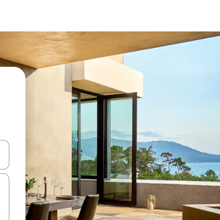
ore-os usando as seta para cima e para baixo do teclado ou tocando e