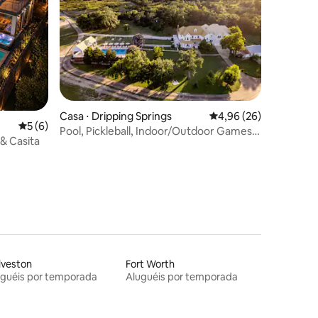
ções
Casa ⋅ Dripping Springs
4,96 de uma avaliação
4,96 (26)
5 de uma avaliação média de 5, 6 avaliações
5 (6)
Pool, Pickleball, Indoor/Outdoor Games,
 & Casita
Sleeps 30+
lveston
Fort Worth
uguéis por temporada
Aluguéis por temporada