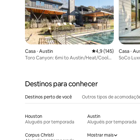
Casa ⋅ Austin
4,9 de uma avaliação m
4,9 (145)
Casa ⋅ Au
Toro Canyon: 6mi to Austin/Heat/Cool
SoCo Luxu
Pool·SportCT
Walkable
Destinos para conhecer
Destinos perto de você
Outros tipos de acomodaçõ
Houston
Austin
Aluguéis por temporada
Aluguéis por temporada
Corpus Christi
Mostrar mais