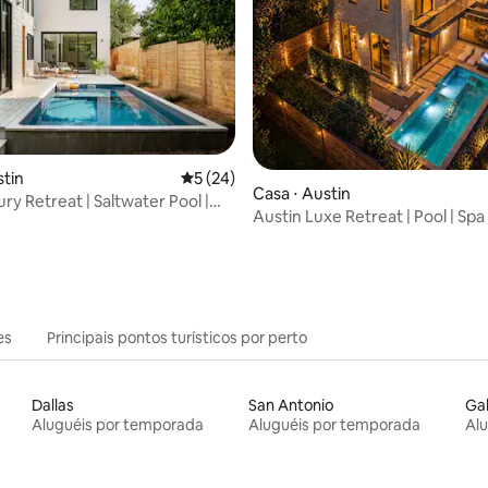
édia de 5, 145 avaliações
stin
5 de uma avaliação média de 5, 24 avalia
5 (24)
Casa ⋅ Austin
ry Retreat | Saltwater Pool |
Austin Luxe Retreat | Pool | Spa
es
Principais pontos turísticos por perto
Dallas
San Antonio
Ga
Aluguéis por temporada
Aluguéis por temporada
Al