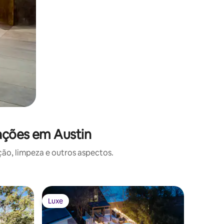
ações em Austin
o, limpeza e outros aspectos.
Casa ⋅ Au
Luxe
Luxe
Luxe
Luxe
The Heth
Step into