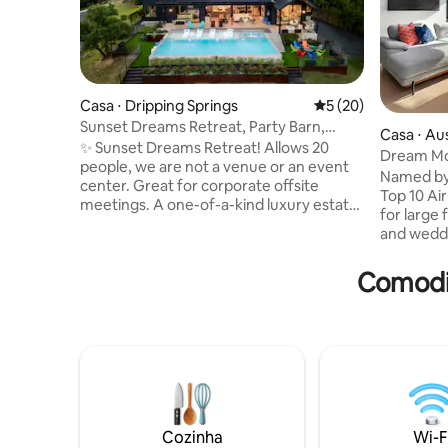
Casa ⋅ Dripping Springs
5 de uma avaliação 
5 (20)
Sunset Dreams Retreat, Party Barn,
Casa ⋅ Au
Pickleball-Pool
✨ Sunset Dreams Retreat! Allows 20
Dream Mo
people, we are not a venue or an event
Popular A
Named by 
center. Great for corporate offsite
Top 10 Air
meetings. A one-of-a-kind luxury estate
for large 
in Dripping Springs, built in '22, with a
and weddi
custom luxury home and separate Party
couples lo
Barn. With 7,300 sq. ft. of living space on
sun-drenc
Comodid
9 acres of park-like land. Ideal for
offers the
getaways and corporate retreats. ½-
pool oasi
acre pond w/waterfall, friendly animals
views, flo
(horses, chickens), pickleball, resort pool
amenities
with volleyball, spa, basketball, arcade, 2
master sp
full kitchens, 2 bars
downtown,
South Aus
Cozinha
Wi-F