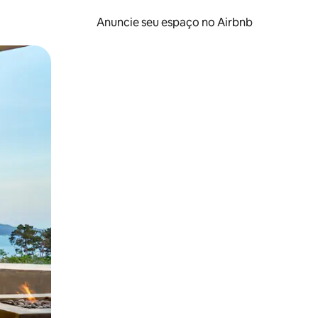
Anuncie seu espaço no Airbnb
 deslizando o dedo na tela.