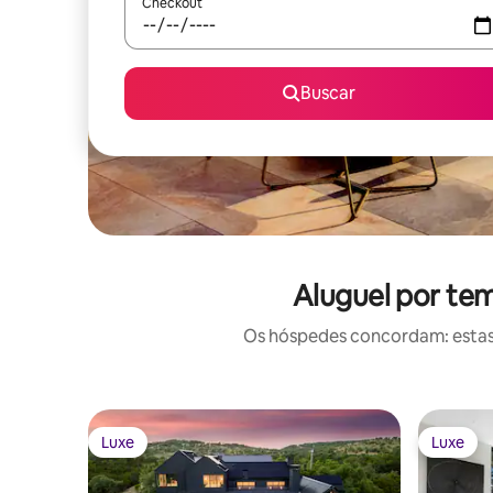
Checkout
Buscar
Aluguel por te
Os hóspedes concordam: estas
Luxe
Luxe
Luxe
Luxe