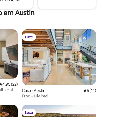
o em Austin
Luxe
Luxe
ções
4,95 de uma avaliação média de 5, 22 avaliações
4,95 (22)
with Hot
Casa ⋅ Austin
5 de uma avaliação
5 (14)
Frog + Lily Pad
Luxe
Luxe