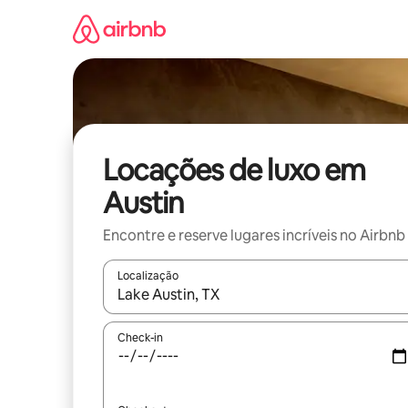
Pular
para
o
conteúdo
Locações de luxo em
Austin
Encontre e reserve lugares incríveis no Airbnb
Localização
Quando os resultados estiverem disponíveis, expl
Check-in