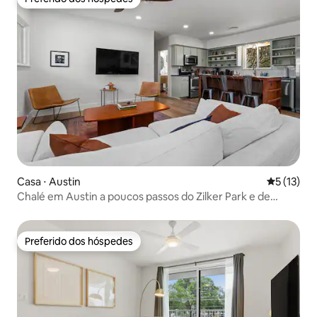
Preferido dos hóspedes
Casa ⋅ Austin
5 de uma a
5 (13)
Chalé em Austin a poucos passos do Zilker Park e de
Barton Springs
Preferido dos hóspedes
Preferido dos hóspedes