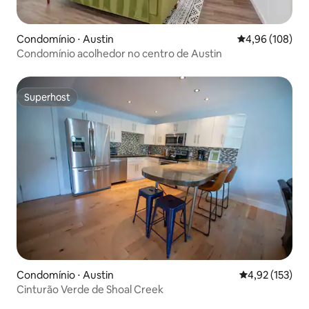
Condomínio ⋅ Austin
4,96 de uma av
4,96 (108)
Condomínio acolhedor no centro de Austin
Superhost
Superhost
Condomínio ⋅ Austin
4,92 de uma av
4,92 (153)
Cinturão Verde de Shoal Creek