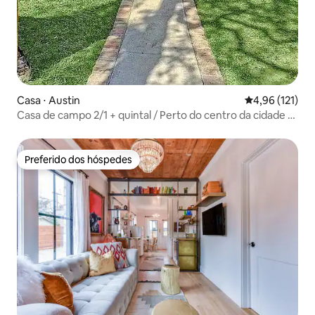
Casa ⋅ Austin
4,96 de uma av
4,96 (121)
Casa de campo 2/1 + quintal / Perto do centro da cidade e
da UT
Preferido dos hóspedes
Preferido dos hóspedes