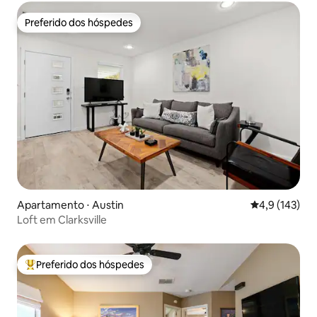
Preferido dos hóspedes
Preferido dos hóspedes
Apartamento ⋅ Austin
4,9 de uma av
4,9 (143)
Loft em Clarksville
Preferido dos hóspedes
Entre os melhores preferidos dos hóspedes