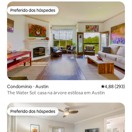
Preferido dos hóspedes
Preferido dos hóspedes
Condomínio ⋅ Austin
4,88 de uma ava
4,88 (293)
The Water Sol: casa na árvore estilosa em Austin
Preferido dos hóspedes
Preferido dos hóspedes