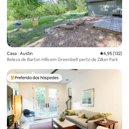
Casa ⋅ Austin
4,95 de uma av
4,95 (132)
Beleza de Barton Hills em Greenbelt perto de Zilker Park
Preferido dos hóspedes
Entre os melhores preferidos dos hóspedes