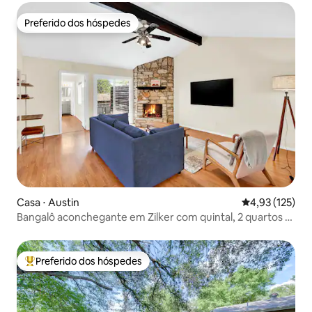
Preferido dos hóspedes
Preferido dos hóspedes
Casa ⋅ Austin
4,93 de uma av
4,93 (125)
Bangalô aconchegante em Zilker com quintal, 2 quartos e
2 banheiros
Preferido dos hóspedes
Entre os melhores preferidos dos hóspedes