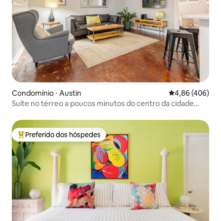
Condomínio ⋅ Austin
4,86 de uma ava
4,86 (406)
Suíte no térreo a poucos minutos do centro da cidade
com estacionamento
Preferido dos hóspedes
Entre os melhores preferidos dos hóspedes