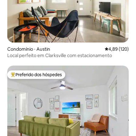
Condomínio ⋅ Austin
4,89 de uma av
4,89 (120)
Local perfeito em Clarksville com estacionamento
Preferido dos hóspedes
Entre os melhores preferidos dos hóspedes