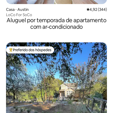
Casa ⋅ Austin
4,92 de uma ava
4,92 (344)
LoCo For SoCo
Aluguel por temporada de apartamento
com ar-condicionado
Preferido dos hóspedes
Entre os melhores preferidos dos hóspedes