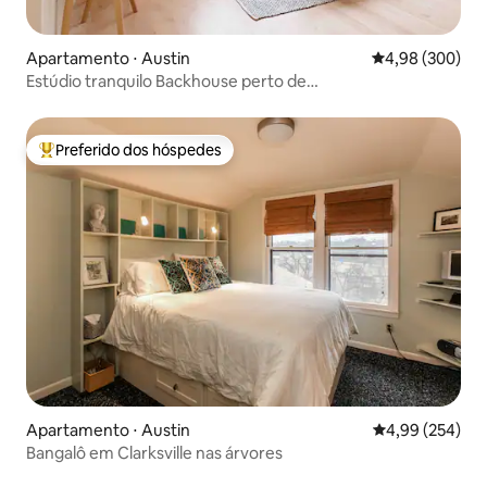
Apartamento ⋅ Austin
4,98 de uma ava
4,98 (300)
Estúdio tranquilo Backhouse perto de
Eastside/Aeroporto/F1!
Preferido dos hóspedes
Entre os melhores preferidos dos hóspedes
Apartamento ⋅ Austin
4,99 de uma ava
4,99 (254)
Bangalô em Clarksville nas árvores