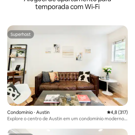
temporada com Wi-Fi
Superhost
Superhost
Condomínio ⋅ Austin
4,8 de uma av
4,8 (317)
Explore o centro de Austin em um condomínio moderno
com varanda