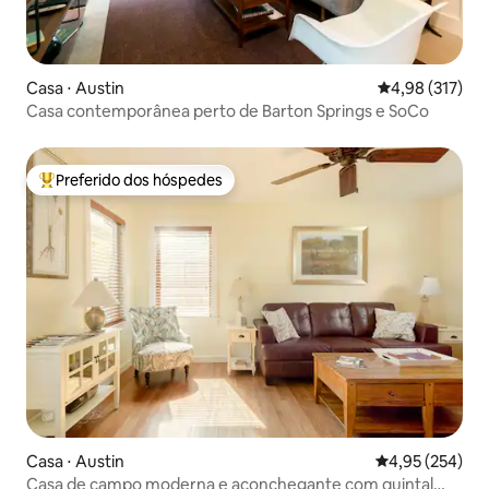
Casa ⋅ Austin
4,98 de uma av
4,98 (317)
Casa contemporânea perto de Barton Springs e SoCo
Preferido dos hóspedes
Entre os melhores preferidos dos hóspedes
Casa ⋅ Austin
4,95 de uma av
4,95 (254)
Casa de campo moderna e aconchegante com quintal