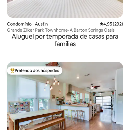
Condomínio ⋅ Austin
4,95 de uma av
4,95 (292)
Grande Zilker Park Townhome-A Barton Springs Oasis
Aluguel por temporada de casas para
famílias
Preferido dos hóspedes
Entre os melhores preferidos dos hóspedes