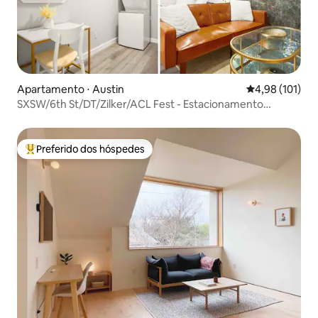
Apartamento ⋅ Austin
4,98 de uma av
4,98 (101)
SXSW/6th St/DT/Zilker/ACL Fest - Estacionamento
gratuito - Lavanderia
Preferido dos hóspedes
Entre os melhores preferidos dos hóspedes