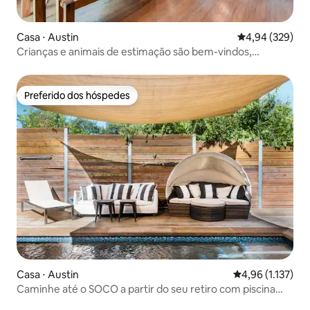
Casa ⋅ Austin
4,94 de uma ava
4,94 (329)
Crianças e animais de estimação são bem-vindos,
caminhe por toda parte!
Preferido dos hóspedes
Preferido dos hóspedes
Casa ⋅ Austin
4,96 de uma aval
4,96 (1.137)
Caminhe até o SOCO a partir do seu retiro com piscina
aquecida