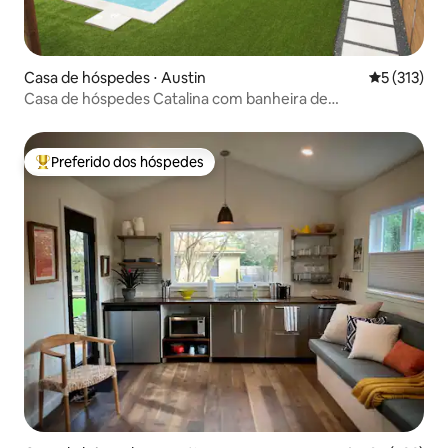
Casa de hóspedes ⋅ Austin
5 de uma av
5 (313)
Casa de hóspedes Catalina com banheira de
hidromassagem e piscina
Preferido dos hóspedes
Entre os melhores preferidos dos hóspedes