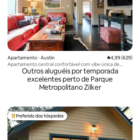
Apartamento ⋅ Austin
4,99 de uma ava
4,99 (629)
Apartamento central confortável com vibe única de
Outros aluguéis por temporada
Austin perfeito para estadias de longa duração
excelentes perto de Parque
Metropolitano Zilker
Preferido dos hóspedes
Entre os melhores preferidos dos hóspedes