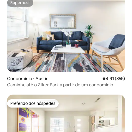
Superhost
Superhost
Condomínio ⋅ Austin
4,91 de uma av
4,91 (355)
Caminhe até o Zilker Park a partir de um condomínio
elegante
Preferido dos hóspedes
Preferido dos hóspedes