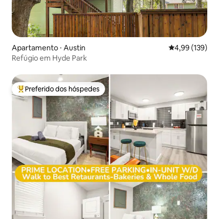
Apartamento ⋅ Austin
4,99 de uma av
4,99 (139)
Refúgio em Hyde Park
Preferido dos hóspedes
Entre os melhores preferidos dos hóspedes