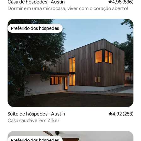
Casa de hóspedes ⋅ Austin
4,95 de uma av
4,95 (536)
Dormir em uma microcasa, viver com o coração aberto!
Preferido dos hóspedes
Preferido dos hóspedes
Suíte de hóspedes ⋅ Austin
4,92 de uma av
4,92 (253)
Casa saudável em Zilker
Preferido dos hóspedes