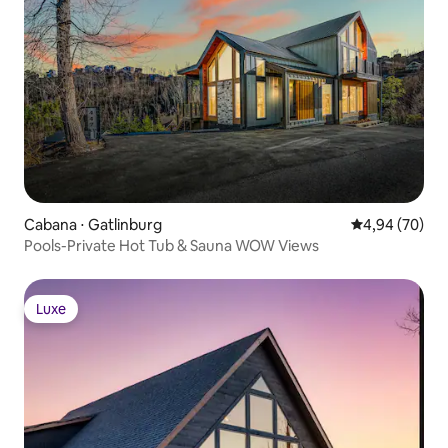
Cabana ⋅ Gatlinburg
4,94 de uma a
4,94 (70)
Pools-Private Hot Tub & Sauna WOW Views
Luxe
Luxe