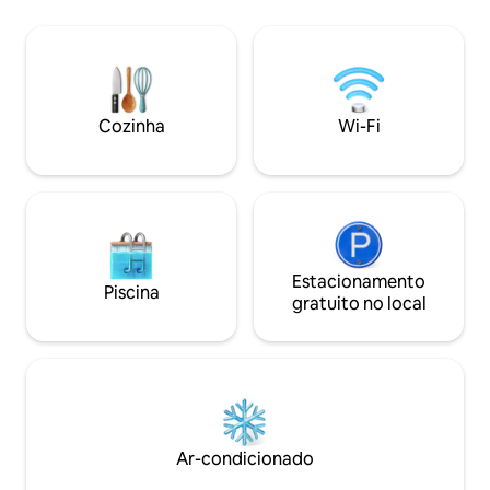
that this Smoky Mountain Retreat would
and Murphy Bed fo
be your home away from home. Enjoy a
accommodations, w
cozy place for friends and family to
bathrooms. Great outside space with
gather for a memorable stay in the
seating, TVs, firep
mountains!
Brand-new high-en
throughout the ca
Cozinha
Wi-Fi
Estacionamento
Piscina
gratuito no local
Ar-condicionado