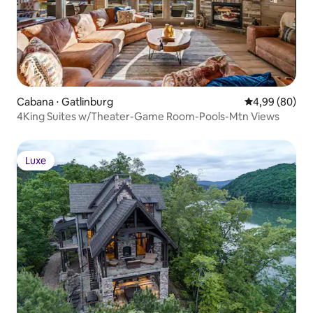
Cabana ⋅ Gatlinburg
4,99 de uma av
4,99 (80)
4King Suites w/Theater-Game Room-Pools-Mtn Views
Luxe
Luxe