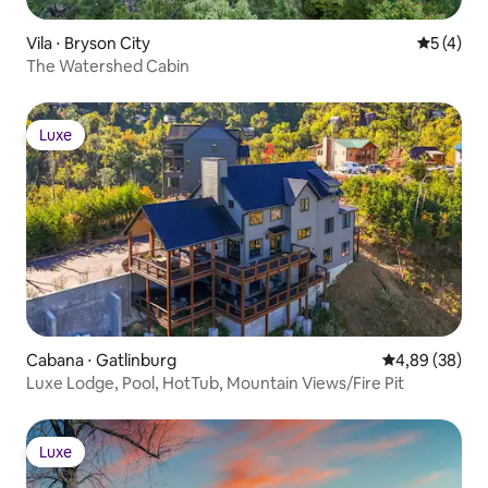
Vila ⋅ Bryson City
5 de uma 
5 (4)
The Watershed Cabin
Luxe
Luxe
Cabana ⋅ Gatlinburg
4,89 de uma a
4,89 (38)
Luxe Lodge, Pool, HotTub, Mountain Views/Fire Pit
Luxe
Luxe