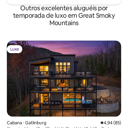
Outros excelentes aluguéis por
temporada de luxo em Great Smoky
Mountains
Luxe
Luxe
Cabana ⋅ Gatlinburg
4,94 de uma a
4,94 (85)