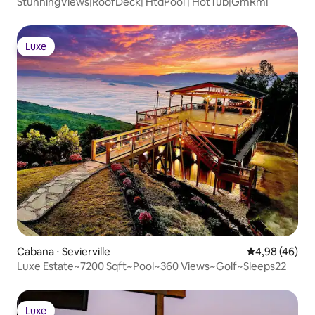
StunningViews|RoofDeck| HtdPool | HotTub|GmRm!
Luxe
Luxe
Cabana ⋅ Sevierville
4,98 de uma a
4,98 (46)
Luxe Estate~7200 Sqft~Pool~360 Views~Golf~Sleeps22
Luxe