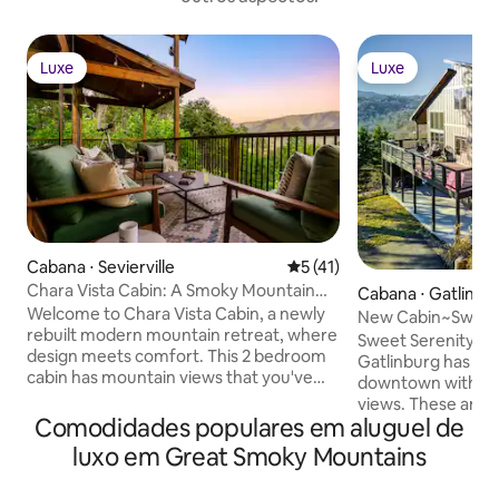
Luxe
Luxe
Luxe
Luxe
Cabana ⋅ Sevierville
5 de uma avaliação média de
5 (41)
Chara Vista Cabin: A Smoky Mountain
Cabana ⋅ Gatlinbu
Retreat
Welcome to Chara Vista Cabin, a newly
New Cabin~Sweep
rebuilt modern mountain retreat, where
View~Sleeps12~Ho
Sweet Serenity ha
design meets comfort. This 2 bedroom
Gatlinburg has to offer. Mi
cabin has mountain views that you've
downtown with p
been dreaming of! Our cabin is located
views. These amazing views of the city
on the peaceful side of the smokies in
Comodidades populares em aluguel de
lights and mounta
Wears Valley and is only a short drive
seen throughout. 
luxo em Great Smoky Mountains
away from all that Pigeon Forge and
3 Master King suit
Gatlinburg have to offer. Our hope is
ensuites baths. Additional Queen bunk