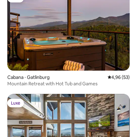
Luxe
Cabana ⋅ Gatlinburg
4,96 de uma a
4,96 (53)
Mountain Retreat with Hot Tub and Games
Luxe
Luxe