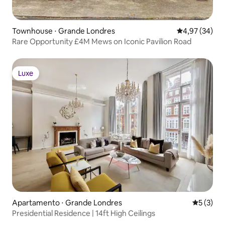
Townhouse ⋅ Grande Londres
4,97 de uma a
4,97 (34)
Rare Opportunity £4M Mews on Iconic Pavilion Road
Luxe
Luxe
Apartamento ⋅ Grande Londres
5 de uma 
5 (3)
Presidential Residence | 14ft High Ceilings