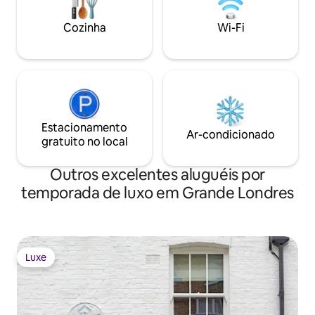
Air conditioned, sound system, Sky TV.
in one of London’s
fast internet.
neighbourhoods
Cozinha
Wi-Fi
Estacionamento
Ar-condicionado
gratuito no local
Outros excelentes aluguéis por
temporada de luxo em Grande Londres
Luxe
Luxe