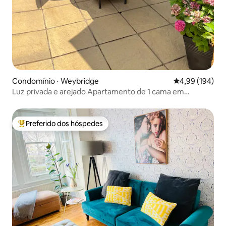
Condomínio ⋅ Weybridge
4,99 de uma av
4,99 (194)
Luz privada e arejado Apartamento de 1 cama em
Weybridge
Preferido dos hóspedes
Entre os melhores preferidos dos hóspedes