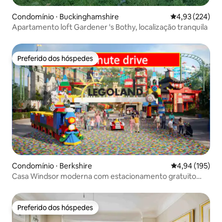
Condomínio ⋅ Buckinghamshire
4,93 de uma av
4,93 (224)
Apartamento loft Gardener 's Bothy, localização tranquila
Preferido dos hóspedes
Preferido dos hóspedes
Condomínio ⋅ Berkshire
4,94 de uma av
4,94 (195)
Casa Windsor moderna com estacionamento gratuito
fora da rua
Preferido dos hóspedes
Preferido dos hóspedes