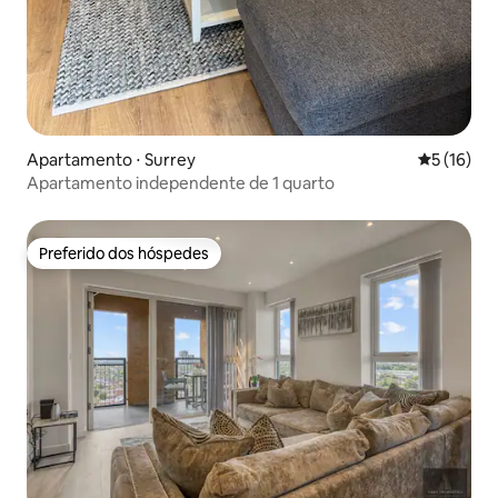
Apartamento ⋅ Surrey
5 de uma a
5 (16)
Apartamento independente de 1 quarto
Preferido dos hóspedes
Preferido dos hóspedes