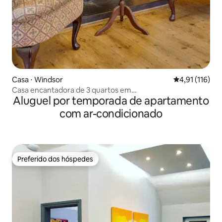
Casa ⋅ Windsor
4,91 de uma av
4,91 (116)
Casa encantadora de 3 quartos em
Aluguel por temporada de apartamento
Windsor/Legoland/Ascot
com ar-condicionado
Preferido dos hóspedes
Preferido dos hóspedes