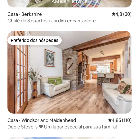
Casa ⋅ Berkshire
4,8 de uma a
4,8 (30)
Chalé de 3 quartos • Jardim encantador e
estacionamento gratuito
Preferido dos hóspedes
Preferido dos hóspedes
Casa ⋅ Windsor and Maidenhead
4,85 de uma av
4,85 (110)
Dee e Steve 's ❤ Um lugar especial para sua família!