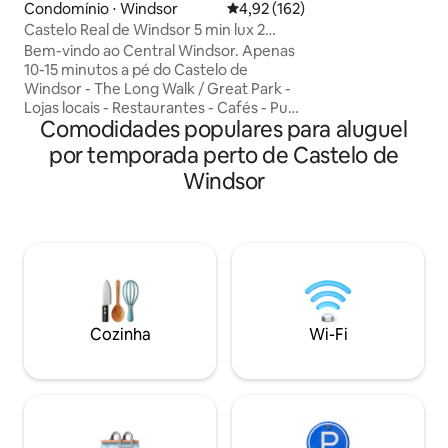
Condomínio ⋅ Windsor
4,92 de uma avaliação média de 
4,92 (162)
modernas que você espe
Castelo Real de Windsor 5 min lux 2
para um refúgio 
Camas 2 banheiros + Jardim
viagem turística em fam
Bem-vindo ao Central Windsor. Apenas
Cottage é uma cas
10-15 minutos a pé do Castelo de
quartos de 1890 
Windsor - The Long Walk / Great Park -
confortavelmente 
Lojas locais - Restaurantes - Cafés - Pubs
Comodidades populares para aluguel
berço de viagem). 
- Centro de artes - Teatro • Boas
você encontrará t
conexões de transporte para Londres -
por temporada perto de Castelo de
conveniência esp
Heathrow a 20 minutos de táxi - Ônibus
Windsor
campo tradicional 
702/703 até o final da Grove Road. Cama
king size superconfortável com
banheiro privativo com box, muito
espaço no guarda-roupa, quarto
pequeno com cama de casal e um
segundo banheiro maior com chuveiro
Quitinete, micro-ondas, máquina de
lavar roupas. Pátio privativo. Proibido
Cozinha
Wi-Fi
fumar/vapear, por favor.