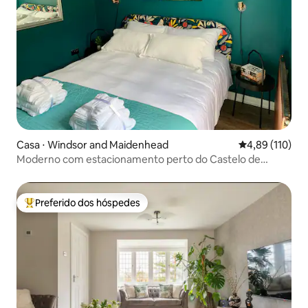
Casa ⋅ Windsor and Maidenhead
4,89 de uma av
4,89 (110)
Moderno com estacionamento perto do Castelo de
Windsor e Legoland
Preferido dos hóspedes
Entre os melhores preferidos dos hóspedes