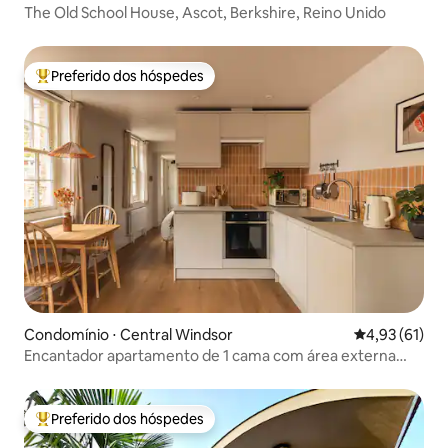
The Old School House, Ascot, Berkshire, Reino Unido
Preferido dos hóspedes
Entre os melhores preferidos dos hóspedes
Condomínio ⋅ Central Windsor
4,93 de uma a
4,93 (61)
Encantador apartamento de 1 cama com área externa
privativa
Preferido dos hóspedes
Entre os melhores preferidos dos hóspedes