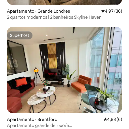
Apartamento ⋅ Grande Londres
4,97 de uma a
4,97 (36)
2 quartos modernos | 2 banheiros Skyline Haven
Superhost
Superhost
Apartamento ⋅ Brentford
4,83 de uma 
4,83 (6)
Apartamento grande de luxo/5