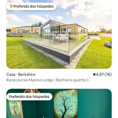
Preferido dos hóspedes
Entre os melhores preferidos dos hóspedes
Casa ⋅ Berkshire
4,97 de uma a
4,97 (76)
Racecourse Marina Lodge | Banheira quente |
Estacionamento | EV
Preferido dos hóspedes
Preferido dos hóspedes