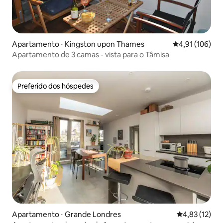
Apartamento ⋅ Kingston upon Thames
4,91 de uma av
4,91 (106)
Apartamento de 3 camas - vista para o Tâmisa
Preferido dos hóspedes
Preferido dos hóspedes
Apartamento ⋅ Grande Londres
4,83 de uma a
4,83 (12)