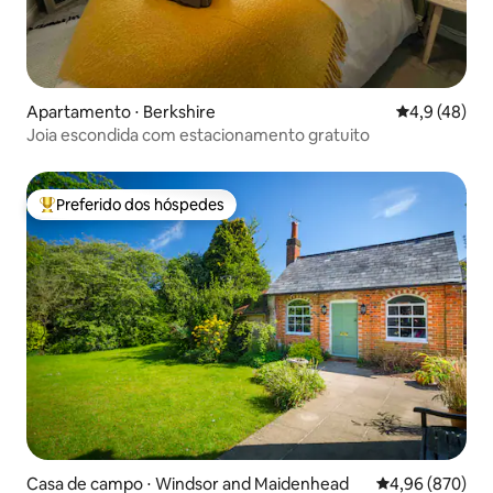
Apartamento ⋅ Berkshire
4,9 de uma a
4,9 (48)
Joia escondida com estacionamento gratuito
Preferido dos hóspedes
Entre os melhores preferidos dos hóspedes
Casa de campo ⋅ Windsor and Maidenhead
4,96 de uma ava
4,96 (870)