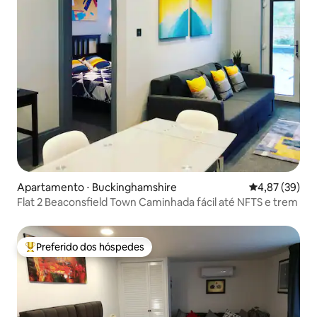
Apartamento ⋅ Buckinghamshire
4,87 de uma a
4,87 (39)
Flat 2 Beaconsfield Town Caminhada fácil até NFTS e trem
Preferido dos hóspedes
Entre os melhores preferidos dos hóspedes