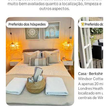
muito bem avaliadas quanto a localização, limpeza e
outros aspectos.
Preferido dos hóspedes
Preferido dos 
Preferido dos hóspedes
Entre os melhore
Casa ⋅ Berkshire
Windsor Cottage: 
inglês
A apenas 20 minu
Londres Heathrow
localizado em um 
centrais de Winds
chalé está cheio d
charme, com toda