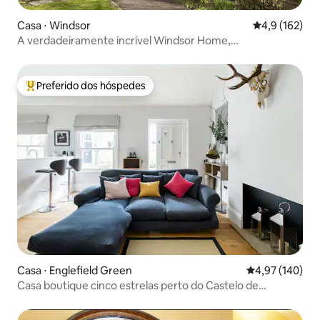
Casa ⋅ Windsor
4,9 de uma av
4,9 (162)
A verdadeiramente incrível Windsor Home,
estacionamento gratuito
Preferido dos hóspedes
Entre os melhores preferidos dos hóspedes
Casa ⋅ Englefield Green
4,97 de uma av
4,97 (140)
Casa boutique cinco estrelas perto do Castelo de
Windsor, Ascot e Londres