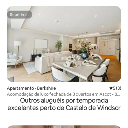
vagas/estacionamento/academia/espaço de trabalho
Superhost
Superhost
Apartamento ⋅ Berkshire
5 de uma 
5 (3)
Acomodação de luxo fechada de 3 quartos em Ascot - By
Outros aluguéis por temporada
Tempstay
excelentes perto de Castelo de Windsor