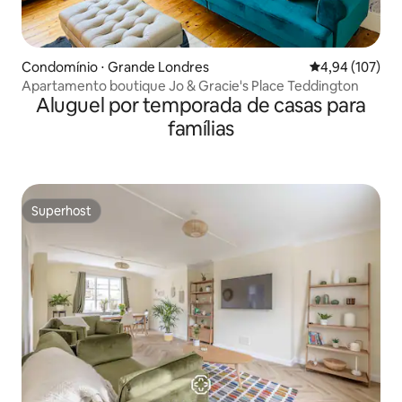
Condomínio ⋅ Grande Londres
4,94 de uma av
4,94 (107)
Apartamento boutique Jo & Gracie's Place Teddington
Aluguel por temporada de casas para
famílias
Superhost
Superhost