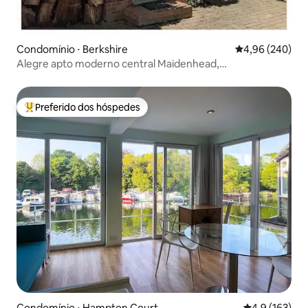
Condomínio ⋅ Berkshire
4,96 de uma ava
4,96 (240)
Alegre apto moderno central Maidenhead,
estacionamento
Preferido dos hóspedes
Entre os melhores preferidos dos hóspedes
Condomínio ⋅ Hampton Court
4,9 de uma av
4,9 (163)