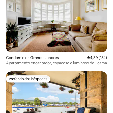
Condomínio ⋅ Grande Londres
4,89 de uma av
4,89 (134)
Apartamento encantador, espaçoso e luminoso de 1 cama
Preferido dos hóspedes
Preferido dos hóspedes