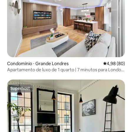
Condomínio ⋅ Grande Londres
4,98 de uma av
4,98 (80)
Apartamento de luxo de 1 quarto | 7 minutos para London
Eye + Terraço
Superhost
Superhost