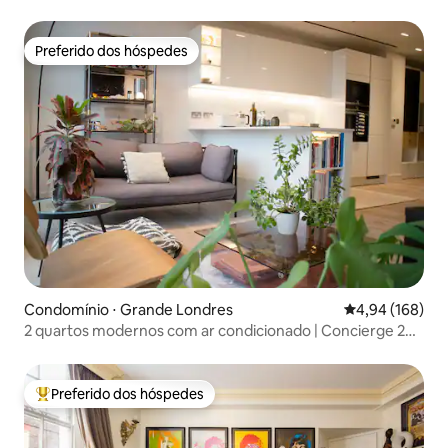
Preferido dos hóspedes
Preferido dos hóspedes
Condomínio ⋅ Grande Londres
4,94 de uma av
4,94 (168)
2 quartos modernos com ar condicionado | Concierge 24
horas | Centro de Londres
Preferido dos hóspedes
Entre os melhores preferidos dos hóspedes