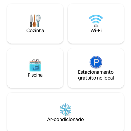
Uma fuga tranquila. Cozinha
imbatível. Escond
meticulosamente decorada e
tranquila perto da
totalmente equipada, interiores de luxo
está a poucos minu
e concierge 24 horas por dia, 7 dias por
áreas, como West
semana. Ótimo para crianças, 1 quarto
excelentes conexõ
Cozinha
Wi-Fi
king size e 1 sofá-cama de casal (na sala
outras viagens. Fa
de estar ou no quarto, sua escolha).
passe mais tempo
Londres.
Estacionamento
Piscina
gratuito no local
Ar-condicionado