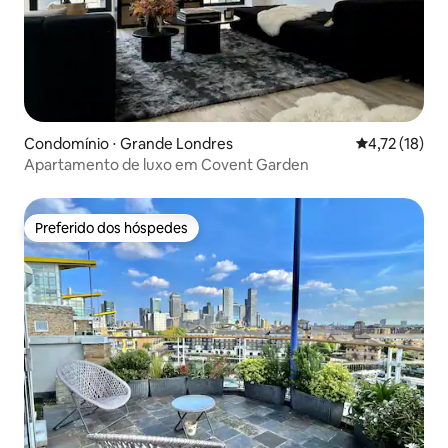
Condomínio ⋅ Grande Londres
4,72 de uma a
4,72 (18)
Apartamento de luxo em Covent Garden
Preferido dos hóspedes
Preferido dos hóspedes