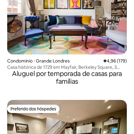
Condomínio ⋅ Grande Londres
4,96 de uma av
4,96 (179)
Casa histórica de 1729 em Mayfair, Berkeley Square, 3
Aluguel por temporada de casas para
quartos
famílias
Preferido dos hóspedes
Preferido dos hóspedes