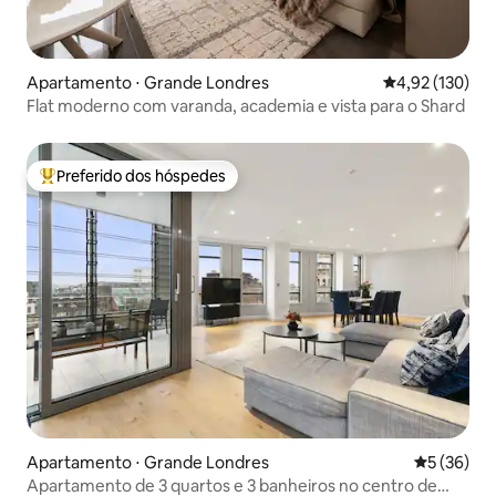
Apartamento ⋅ Grande Londres
4,92 de uma av
4,92 (130)
Flat moderno com varanda, academia e vista para o Shard
Preferido dos hóspedes
Entre os melhores preferidos dos hóspedes
Apartamento ⋅ Grande Londres
5 de uma a
5 (36)
Apartamento de 3 quartos e 3 banheiros no centro de