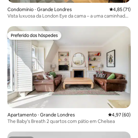
Condomínio ⋅ Grande Londres
4,85 de uma a
4,85 (71)
Vista luxuosa da London Eye da cama – a uma caminhada
do Big Ben
Preferido dos hóspedes
Preferido dos hóspedes
Apartamento ⋅ Grande Londres
4,97 de uma a
4,97 (60)
The Baby's Breath 2 quartos com pátio em Chelsea