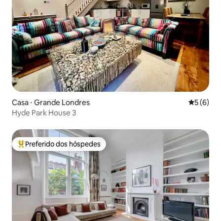
Casa ⋅ Grande Londres
5 de uma 
5 (6)
Hyde Park House 3
Preferido dos hóspedes
Entre os melhores preferidos dos hóspedes