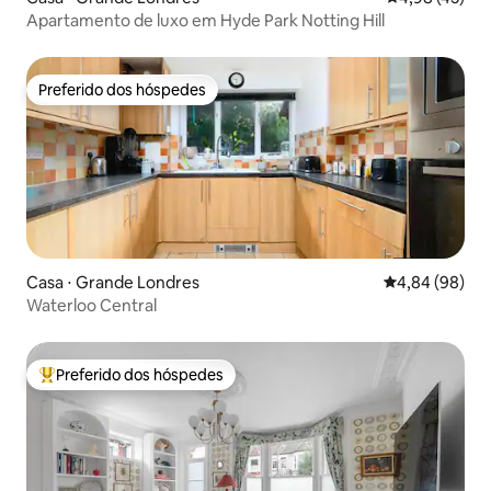
Apartamento de luxo em Hyde Park Notting Hill
Preferido dos hóspedes
Preferido dos hóspedes
Casa ⋅ Grande Londres
4,84 de uma av
4,84 (98)
Waterloo Central
Preferido dos hóspedes
Entre os melhores preferidos dos hóspedes