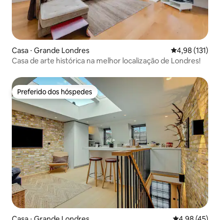
Casa ⋅ Grande Londres
4,98 de uma av
4,98 (131)
Casa de arte histórica na melhor localização de Londres!
Preferido dos hóspedes
Preferido dos hóspedes
Casa ⋅ Grande Londres
4,98 de uma a
4,98 (45)