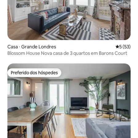
Casa ⋅ Grande Londres
5 de uma a
5 (53)
Blossom House Nova casa de 3 quartos em Barons Court
Preferido dos hóspedes
Preferido dos hóspedes