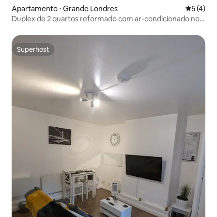
Apartamento ⋅ Grande Londres
5 de uma 
5 (4)
Duplex de 2 quartos reformado com ar-condicionado no
terraço | Museu Britânico
Superhost
Superhost