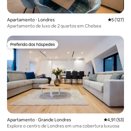
Apartamento ⋅ Londres
5 de uma av
5 (127)
Apartamento de luxo de 2 quartos em Chelsea
Preferido dos hóspedes
Preferido dos hóspedes
Apartamento ⋅ Grande Londres
4,91 de uma a
4,91 (53)
Explore o centro de Londres em uma cobertura luxuosa