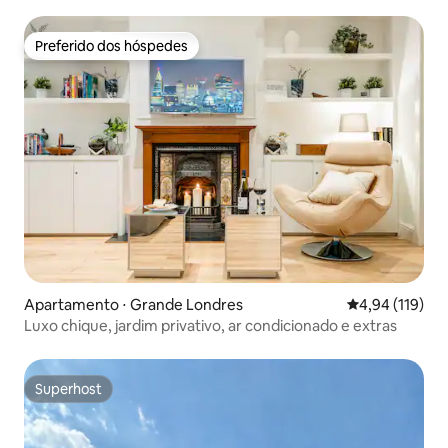
Preferido dos hóspedes
Preferido dos hóspedes
Apartamento ⋅ Grande Londres
4,94 de uma av
4,94 (119)
Luxo chique, jardim privativo, ar condicionado e extras
Superhost
Superhost