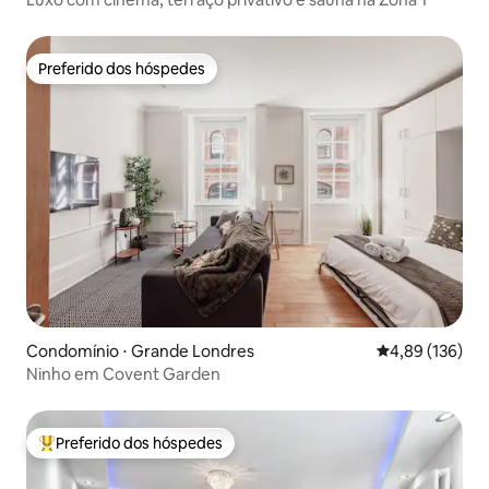
Preferido dos hóspedes
Preferido dos hóspedes
Condomínio ⋅ Grande Londres
4,89 de uma av
4,89 (136)
Ninho em Covent Garden
Preferido dos hóspedes
Entre os melhores preferidos dos hóspedes