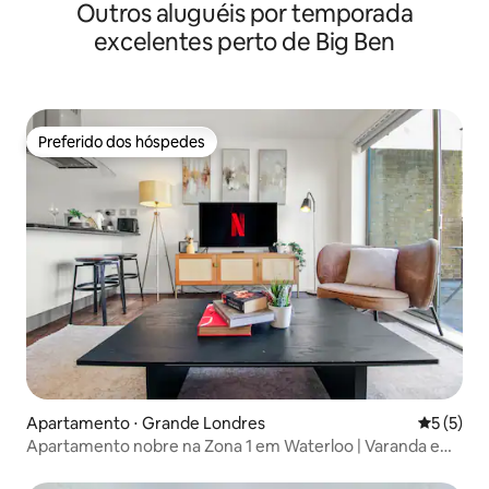
Outros aluguéis por temporada
Londres
excelentes perto de Big Ben
Preferido dos hóspedes
Preferido dos hóspedes
Apartamento ⋅ Grande Londres
5 de uma 
5 (5)
Apartamento nobre na Zona 1 em Waterloo | Varanda e
London Eye