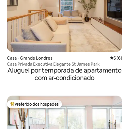
Casa ⋅ Grande Londres
5 de uma 
5 (6)
Casa Privada Executiva Elegante St James Park
Aluguel por temporada de apartamento
com ar-condicionado
Preferido dos hóspedes
Entre os melhores preferidos dos hóspedes