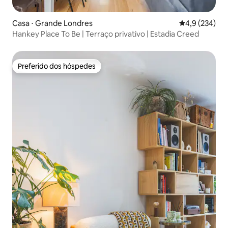
Casa ⋅ Grande Londres
4,9 de uma av
4,9 (234)
Hankey Place To Be | Terraço privativo | Estadia Creed
Preferido dos hóspedes
Preferido dos hóspedes