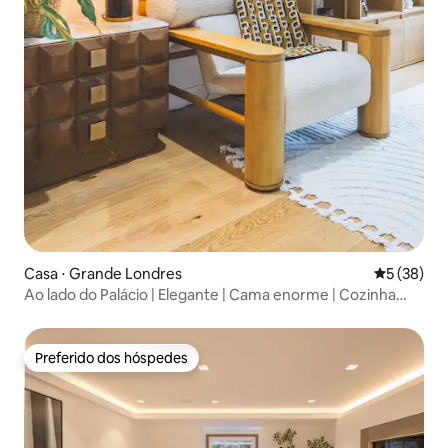
Casa ⋅ Grande Londres
5 de uma a
5 (38)
Ao lado do Palácio | Elegante | Cama enorme | Cozinha
completa
Preferido dos hóspedes
Preferido dos hóspedes