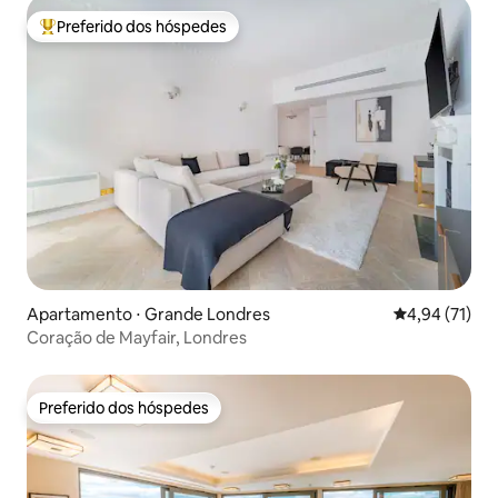
Preferido dos hóspedes
Entre os melhores preferidos dos hóspedes
Apartamento ⋅ Grande Londres
4,94 de uma a
4,94 (71)
Coração de Mayfair, Londres
Preferido dos hóspedes
Preferido dos hóspedes