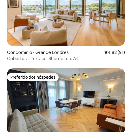
Condomínio ⋅ Grande Londres
4,82 de uma a
4,82 (91)
Cobertura. Terraço. Shoreditch. AC
Preferido dos hóspedes
Preferido dos hóspedes