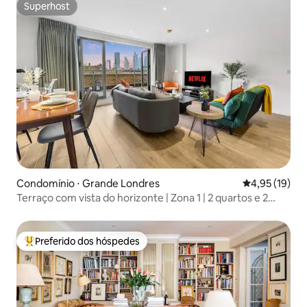
Superhost
Superhost
Condomínio ⋅ Grande Londres
4,95 de uma a
4,95 (19)
Terraço com vista do horizonte | Zona 1 | 2 quartos e 2
banheiros | Big Ben
Preferido dos hóspedes
Entre os melhores preferidos dos hóspedes