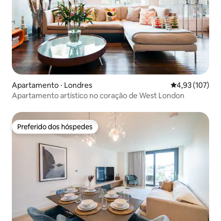
Apartamento ⋅ Londres
4,93 de uma av
4,93 (107)
Apartamento artístico no coração de West London
Preferido dos hóspedes
Preferido dos hóspedes