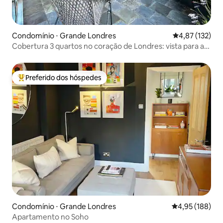
Condomínio ⋅ Grande Londres
4,87 de uma av
4,87 (132)
Cobertura 3 quartos no coração de Londres: vista para a
cidade de Londres
Preferido dos hóspedes
Entre os melhores preferidos dos hóspedes
Condomínio ⋅ Grande Londres
4,95 de uma av
4,95 (188)
Apartamento no Soho