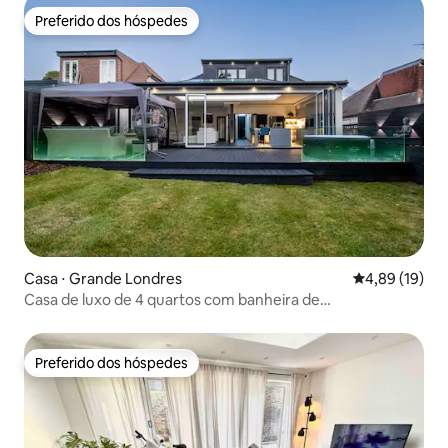
Preferido dos hóspedes
Preferido dos hóspedes
Casa ⋅ Grande Londres
4,89 de uma a
4,89 (19)
Casa de luxo de 4 quartos com banheira de
hidromassagem e mesa de bilhar
Preferido dos hóspedes
Preferido dos hóspedes