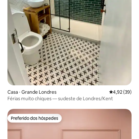
Casa ⋅ Grande Londres
4,92 de uma a
4,92 (39)
Férias muito chiques — sudeste de Londres/Kent
Preferido dos hóspedes
Preferido dos hóspedes