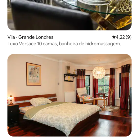
Vila ⋅ Grande Londres
4,22 de uma 
4,22 (9)
Luxo Versace 10 camas, banheira de hidromassagem,
mesa de bilhar, SkyTV