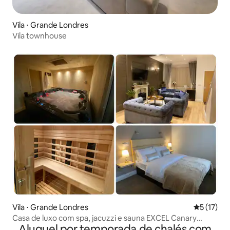
Vila ⋅ Grande Londres
Vila townhouse
Vila ⋅ Grande Londres
5 de uma a
5 (17)
Casa de luxo com spa, jacuzzi e sauna EXCEL Canary
Aluguel por temporada de chalés com
Wharf 6