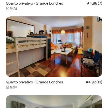
Quarto privativo ⋅ Grande Londres
4,86 de uma 
4,86 (7)
轻奢7#
Quarto privativo ⋅ Grande Londres
4,92 de uma a
4,92 (13)
轻奢9#