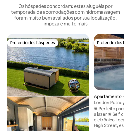
Os hóspedes concordam: estes aluguéis por
temporada de acomodações com hidromassagem
foram muito bem avaliados por sua localização,
limpeza e muito mais.
Preferido dos hóspedes
Preferido dos hó
Preferido dos hóspedes
Preferido dos hó
Apartamento ⋅ Gr
res
London Putney Hig
hidromassagem, t
✺ Perfeito para pro
a lazer ✺ Self che
eletrônico Locali
High Street, esta
minutos a pé Jardi