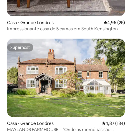
Casa ⋅ Grande Londres
4,96 de uma a
4,96 (25)
Impressionante casa de 5 camas em South Kensington
Superhost
Superhost
Casa ⋅ Grande Londres
4,87 de uma av
4,87 (134)
MAYLANDS FARMHOUSE – "Onde as memórias são