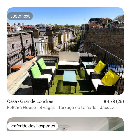
feitas..."
Superhost
Superhost
Casa ⋅ Grande Londres
4,79 de uma a
4,79 (28)
Fulham House - 8 vagas - Terraço no telhado - Jacuzzi
Preferido dos hóspedes
Preferido dos hóspedes