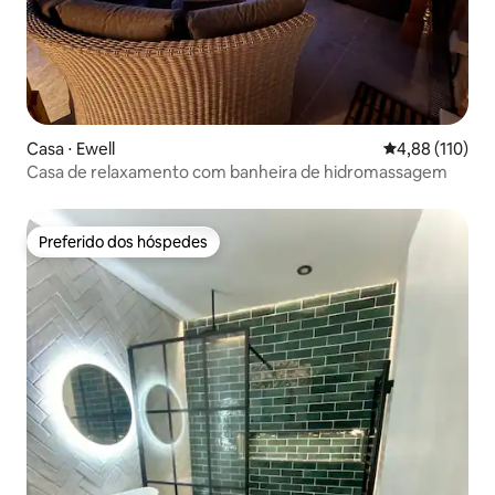
Casa ⋅ Ewell
4,88 de uma av
4,88 (110)
Casa de relaxamento com banheira de hidromassagem
Preferido dos hóspedes
Preferido dos hóspedes