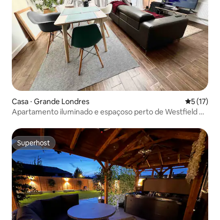
Casa ⋅ Grande Londres
5 de uma a
5 (17)
Apartamento iluminado e espaçoso perto de Westfield e
BBC Studios
Superhost
Superhost