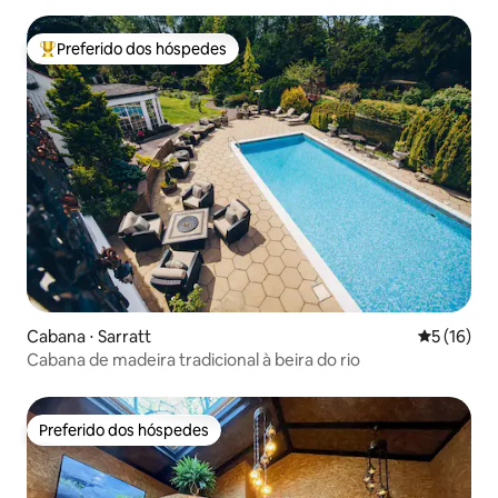
Preferido dos hóspedes
Entre os melhores preferidos dos hóspedes
Cabana ⋅ Sarratt
5 de uma a
5 (16)
Cabana de madeira tradicional à beira do rio
Preferido dos hóspedes
Preferido dos hóspedes