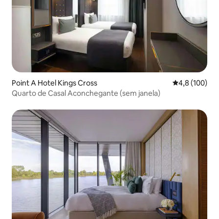
Point A Hotel Kings Cross
4,8 de uma av
4,8 (100)
Quarto de Casal Aconchegante (sem janela)