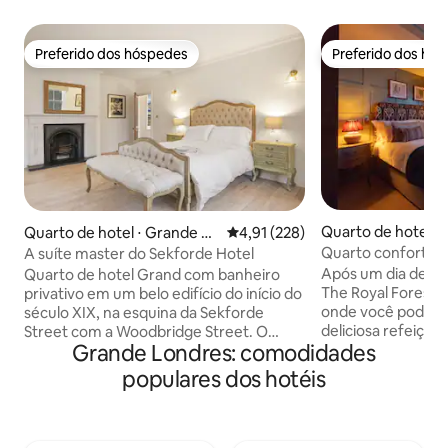
Preferido dos hóspedes
Preferido dos hó
Preferido dos hóspedes
Preferido dos hó
Quarto de hotel ⋅
Quarto de hotel ⋅ Grande Lo
4,91 de uma avaliação média de 
4,91 (228)
s
ndres
Quarto confortáve
A suíte master do Sekforde Hotel
Após um dia de ex
Quarto de hotel Grand com banheiro
The Royal Forest,
privativo em um belo edifício do início do
onde você pode d
século XIX, na esquina da Sekforde
deliciosa refeição 
Street com a Woodbridge Street. O
Grande Londres: comodidades
para o seu quarto
quarto fica acima do Sekforde, um pub
noite de sono ve
popular. O pub pode ficar movimentado
populares dos hotéis
repousante. Esta joia histórica, com
com a possibilidade de algum barulho
raízes que remont
antes da meia-noite. Você terá sua
cuidadosamente r
própria entrada privativa. Excelente
mostrar um desig
localização para ligações de ônibus,