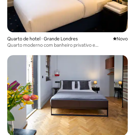
Quarto de hotel ⋅ Grande Londres
Novo lugar
Novo
Quarto moderno com banheiro privativo e
estacionamento gratuito / Elizabeth Line