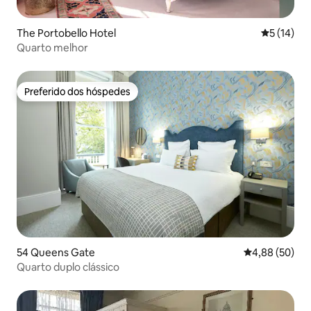
The Portobello Hotel
5 de uma a
5 (14)
Quarto melhor
Preferido dos hóspedes
Preferido dos hóspedes
54 Queens Gate
4,88 de uma a
4,88 (50)
Quarto duplo clássico