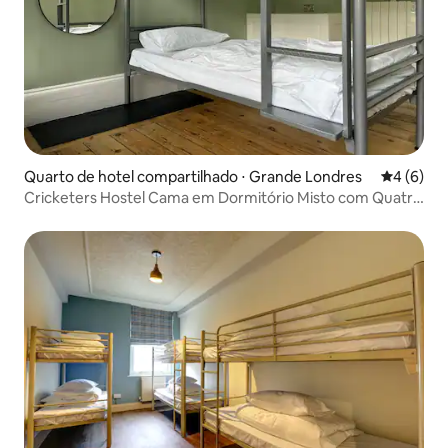
Quarto de hotel compartilhado ⋅ Grande Londres
4 de uma 
4 (6)
Cricketers Hostel Cama em Dormitório Misto com Quatro
Camas