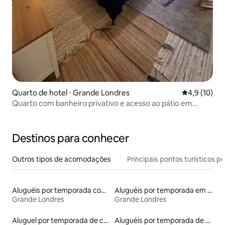
Quarto de hotel ⋅ Grande Londres
4,9 de uma a
4,9 (10)
Quarto com banheiro privativo e acesso ao pátio em
Camden Town
Destinos para conhecer
Outros tipos de acomodações
Principais pontos turísticos po
Aluguéis por temporada com suítes privativas
Aluguéis por temporada em hotéis-fazenda
Grande Londres
Grande Londres
Aluguel por temporada de casas de hóspedes
Aluguéis por temporada de acomodações de luxo