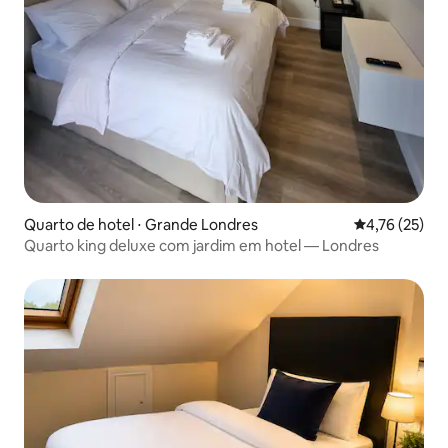
Quarto de hotel ⋅ Grande Londres
4,76 de uma a
4,76 (25)
Quarto king deluxe com jardim em hotel — Londres