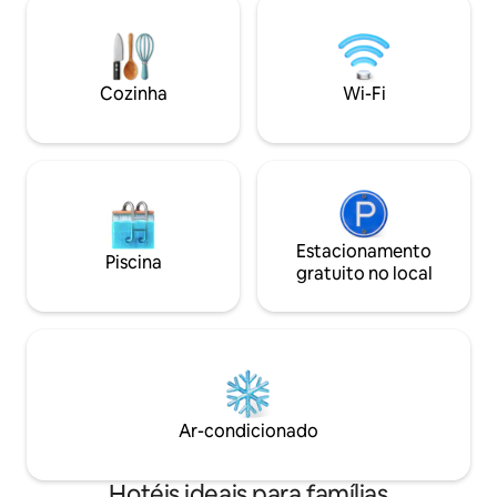
honra sua rica herança. Res
estações de metrô e de superfície. O
cuidadosamente o
quarto do hotel fica particularmente
tornam este edifíc
perto da estação Farringdon e do
nova vida a cada c
Exmouth Market. Este é um espaço ideal
Cozinha
Wi-Fi
gerações possam d
para estadias de curta duração!
Estacionamento
Piscina
gratuito no local
Ar-condicionado
Hotéis ideais para famílias