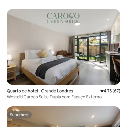
Quarto de hotel ⋅ Grande Londres
4,75 de uma a
4,75 (67)
Westciti Caroco Suíte Dupla com Espaço Externo
Superhost
Superhost