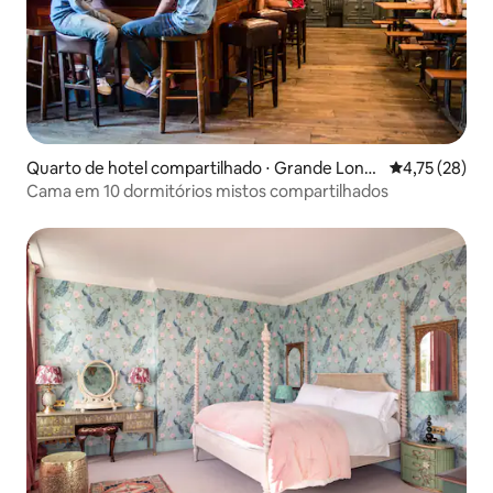
Quarto de hotel compartilhado ⋅ Grande Londr
4,75 de uma a
4,75 (28)
es
Cama em 10 dormitórios mistos compartilhados