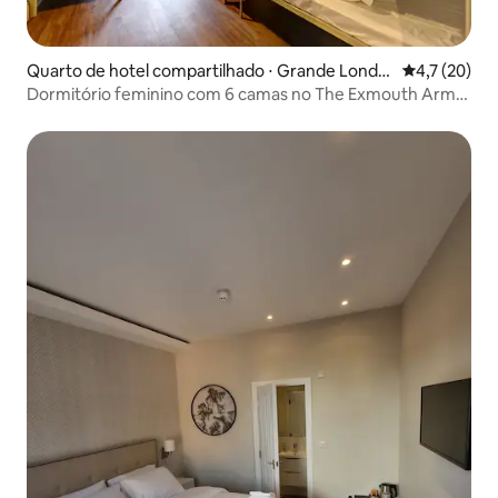
Quarto de hotel compartilhado ⋅ Grande Londr
4,7 de uma a
4,7 (20)
es
Dormitório feminino com 6 camas no The Exmouth Arms
Euston