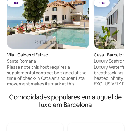
Luxe
Luxe
Luxe
Luxe
Vila ⋅ Caldes d'Estrac
Casa ⋅ Barcelona
Santa Romana
Luxury Seafront Vi
Please note this host requires a
Luxury Waterfront 
supplemental contract be signed at the
breathtacking pan
time of check-in Catalan’s noucentista
heated infinity sal
movement makes its mark at this
EXCLUSIVELY FUR
Mediterranean-view century estate.
PRODUCTS (SHA
French-inspired gardens surround a
and HAND-WASH). Perfect for
Comodidades populares em aluguel de
private pool and terraces. The main
luxurious and com
luxo em Barcelona
house was built in the early 20th century
to Costa Brava. Gr
as the British embassy; today it’s
and/or friends to 
accompanied by glass-fronted
beaches. Located in El Maresme
contemporary apartments. The nearest
between North of 
town is the quiet fishing-village haven of
beginning of Costa Brava