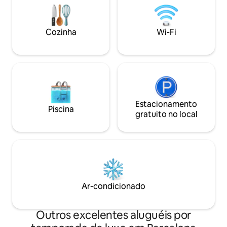
Caldes d’Estrac, and Barcelona is only 20
RUA:
minutes away. Copyright © Luxury
ESFCTU00000811
Retreats. All rights reserved. BEDROOM
061012-724
Cozinha
Wi-Fi
& BATHROOM • Bedroom 1 - Primary:
King size bed, Ensuite bathroom with
stand-alone shower and bathtub,
Television, Terrace, Sea view • Bedroom
2: King size bed, Ensuite bathroom with
stand-alone shower and bathtub,
Television, Terrace, Sea view • Bedroom
3: King size bed, Ensuite bathroom with
Estacionamento
Piscina
stand-alone shower and bathtub,
gratuito no local
Television, Sea view FEATURES &
AMENITIES • Decorative fireplace •
Private pool STAFF & SERVICES Included:
• Concierge Extra Cost (advance notice
may be required): • Babysitting service
Ar-condicionado
Outros excelentes aluguéis por