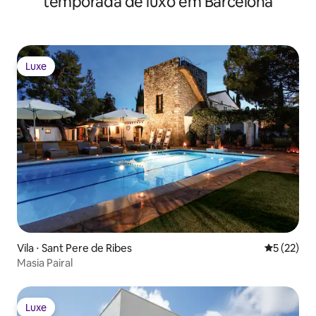
temporada de luxo em Barcelona
Luxe
Luxe
Vila ⋅ Sant Pere de Ribes
5 de uma a
5 (22)
Masia Pairal
Luxe
Luxe