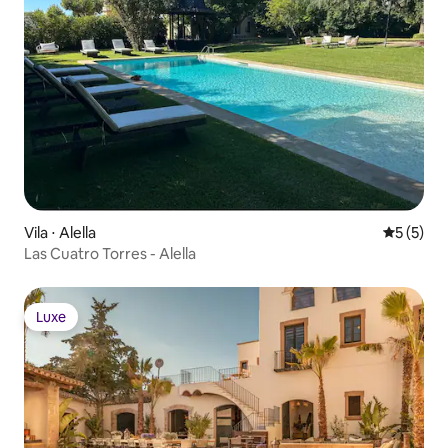
Vila ⋅ Alella
5 de uma 
5 (5)
Las Cuatro Torres - Alella
Luxe
Luxe