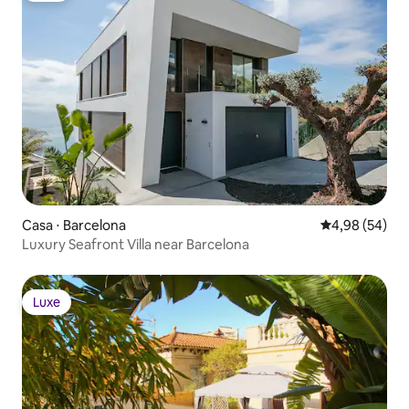
Casa ⋅ Barcelona
4,98 de uma a
4,98 (54)
Luxury Seafront Villa near Barcelona
Luxe
Luxe