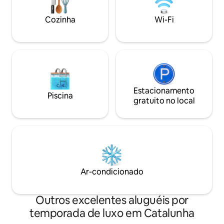
Caldes d’Estrac, and Barcelona is only 20
nada. A veces, al 
minutes away. Copyright © Luxury
todo!
Cozinha
Wi-Fi
Retreats. All rights reserved. BEDROOM
& BATHROOM • Bedroom 1 - Primary:
King size bed, Ensuite bathroom with
stand-alone shower and bathtub,
Television, Terrace, Sea view • Bedroom
2: King size bed, Ensuite bathroom with
stand-alone shower and bathtub,
Television, Terrace, Sea view • Bedroom
Estacionamento
Piscina
3: King size bed, Ensuite bathroom with
gratuito no local
stand-alone shower and bathtub,
Television, Sea view FEATURES &
AMENITIES • Decorative fireplace •
Private pool STAFF & SERVICES Included:
• Concierge Extra Cost (advance notice
may be required): • Babysitting service
Ar-condicionado
Outros excelentes aluguéis por
temporada de luxo em Catalunha