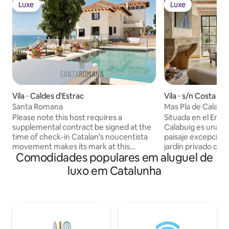
Luxe
Luxe
Luxe
Luxe
Vila ⋅ Caldes d'Estrac
Vila ⋅ s/n Costa Br
Santa Romana
Mas Pla de Calabu
Please note this host requires a
Situada en el Empo
supplemental contract be signed at the
Calabuig es una fi
time of check-in Catalan’s noucentista
paisaje excepciona
movement makes its mark at this
jardín privado de 
Comodidades populares em aluguel de
Mediterranean-view century estate.
700m2 en tres cas
French-inspired gardens surround a
un studio, de espa
luxo em Catalunha
private pool and terraces. The main
decoración exquis
house was built in the early 20th century
personas, acon gimnasio, sala de juegos,
as the British embassy; today it’s
bicicletas y lavande
accompanied by glass-fronted
con piscina climat
contemporary apartments. The nearest
ideal para dejar pa
town is the quiet fishing-village haven of
y disfruta de la li