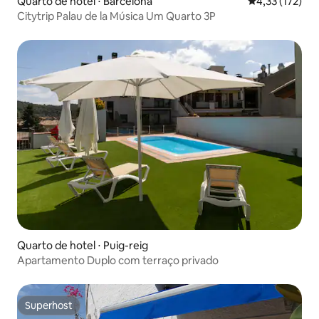
Quarto de hotel ⋅ Barcelona
4,33 de uma av
4,33 (172)
Citytrip Palau de la Música Um Quarto 3P
Quarto de hotel ⋅ Puig-reig
Apartamento Duplo com terraço privado
Superhost
Superhost