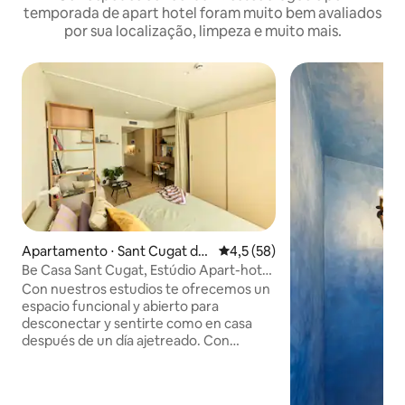
temporada de apart hotel foram muito bem avaliados
por sua localização, limpeza e muito mais.
Apartamento ⋅ Sant Cugat del
4,5 de uma avaliação média de
4,5 (58)
Vallès
Be Casa Sant Cugat, Estúdio Apart-hotel
Be Casa...
Con nuestros estudios te ofrecemos un
espacio funcional y abierto para
desconectar y sentirte como en casa
después de un día ajetreado. Con
capacidad para hasta 2 personas,
dispondrás de un espacio totalmente
amueblado y diseñado por nuestro