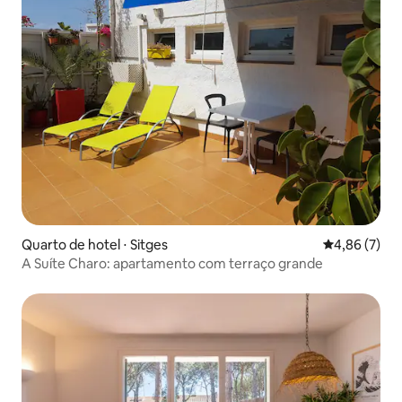
Quarto de hotel ⋅ Sitges
4,86 de uma 
4,86 (7)
A Suíte Charo: apartamento com terraço grande