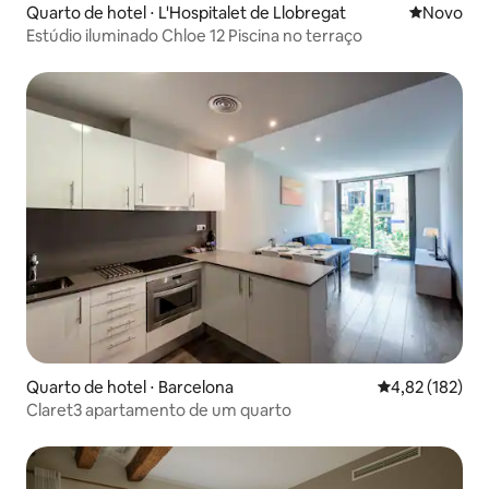
Quarto de hotel ⋅ L'Hospitalet de Llobregat
Novo lugar
Novo
Estúdio iluminado Chloe 12 Piscina no terraço
Quarto de hotel ⋅ Barcelona
4,82 de uma av
4,82 (182)
Claret3 apartamento de um quarto