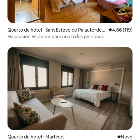
Quarto de hotel ⋅ Sant Esteve de Palautorder
4,66 de uma av
4,66 (119)
a
Habitación Estándar para una o dos personas
Quarto de hotel ⋅ Martinet
Novo lugar
Novo