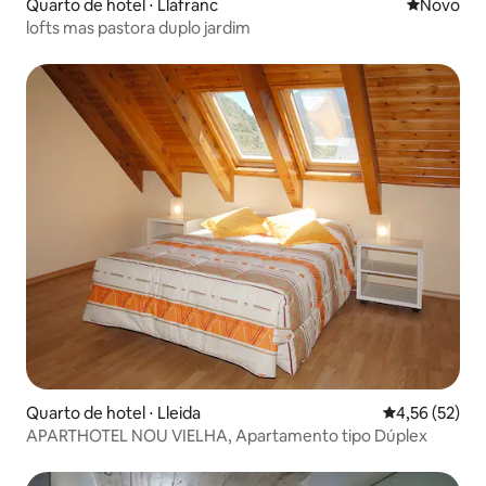
Quarto de hotel ⋅ Llafranc
Novo lugar
Novo
lofts mas pastora duplo jardim
Quarto de hotel ⋅ Lleida
4,56 de uma a
4,56 (52)
APARTHOTEL NOU VIELHA, Apartamento tipo Dúplex