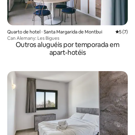
Quarto de hotel ⋅ Santa Margarida de Montbui
5 de uma 
5 (7)
Can Alemany: Les Bigues
Outros aluguéis por temporada em
apart-hotéis