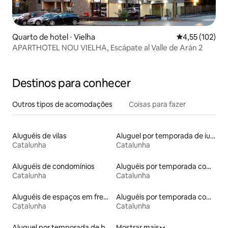
Quarto de hotel ⋅ Vielha
4,55 de uma av
4,55 (102)
APARTHOTEL NOU VIELHA, Escápate al Valle de Arán 2
Destinos para conhecer
Outros tipos de acomodações
Coisas para fazer
Aluguéis de vilas
Aluguel por temporada de iurtas
Catalunha
Catalunha
Aluguéis de condomínios
Aluguéis por temporada com café da manhã
Catalunha
Catalunha
Aluguéis de espaços em frente à praia
Aluguéis por temporada com banheira de hidromassagem
Catalunha
Catalunha
Aluguel por temporada de barcos
Mostrar mais