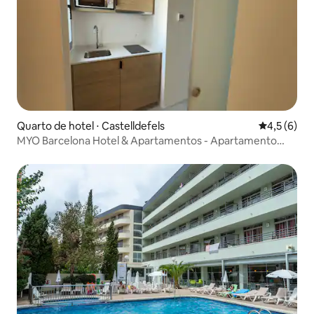
Quarto de hotel ⋅ Castelldefels
4,5 de uma 
4,5 (6)
MYO Barcelona Hotel & Apartamentos - Apartamento
Duplo