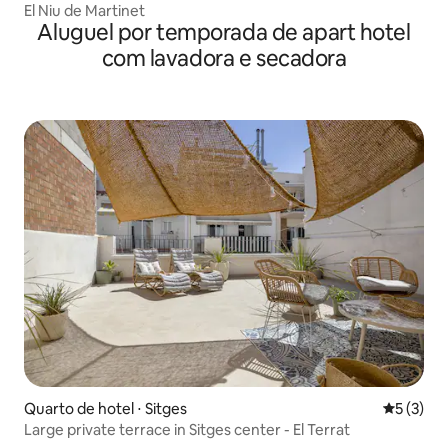
El Niu de Martinet
Aluguel por temporada de apart hotel
com lavadora e secadora
Quarto de hotel ⋅ Sitges
5 de uma 
5 (3)
Large private terrace in Sitges center - El Terrat