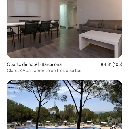
Quarto de hotel ⋅ Barcelona
4,81 de uma av
4,81 (105)
Claret3 Apartamento de três quartos