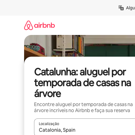
Pular
Algu
para
o
conteúdo
Catalunha: aluguel por
temporada de casas na
árvore
Encontre aluguel por temporada de casas na
árvore incríveis no Airbnb e faça sua reserva
Localização
Quando os resultados estiverem disponíveis, expl