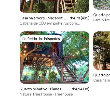
Quarto pr
Casa na árvore ⋅ Maçanet de
4,78 de uma avaliação m
4,78 (495)
Family tr
la Selva
Cabana de CÉU em pinheiros com
COZINHA DE BANHEIRO e
RELAXAMENTO
Preferido dos hóspedes
Preferido dos hóspedes
Quarto pr
Casa na 
banheira
Quarto privativo ⋅ Blanes
4,94 de uma avaliação 
4,94 (18)
Nature Tree House · Treehouse