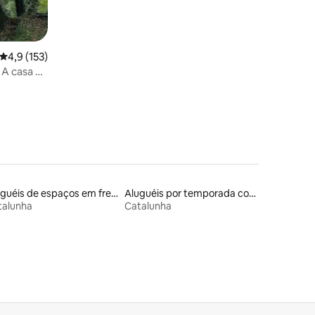
4,9 de uma avaliação média de 5, 153 avaliações
4,9 (153)
. A casa da
Aluguéis de espaços em frente à praia
Aluguéis por temporada com banheira de hidromassagem
talunha
Catalunha