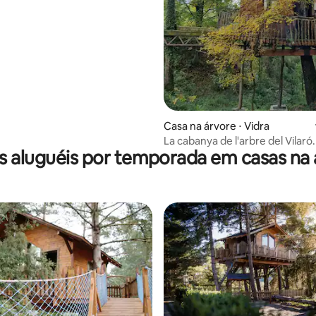
média de 5, 18 avaliações
Casa na árvore ⋅ Vidra
La cabanya de l'arbre del Vilaró
s aluguéis por temporada em casas na 
árvore.