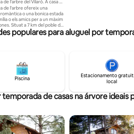
 de l'arbre del Vilaró. A casa da
rotina diária, também tem pisci
a de l'arbre ofereix una
estacionamento privativo.
romàntica o una bonica estada
mília o els amics per a un màxim
ones. Situat a 7 km del poble de
es populares para aluguel por tempora
 forestal. La casa està
ntre tres roures forts, a l'alta
de la Serra de Milany, a uns
ilaró pot ser una
at per experimentar una forma
ferent, un ritme més lent i més
amb la natura.
Estacionamento gratuit
Piscina
local
 temporada de casas na árvore ideais p