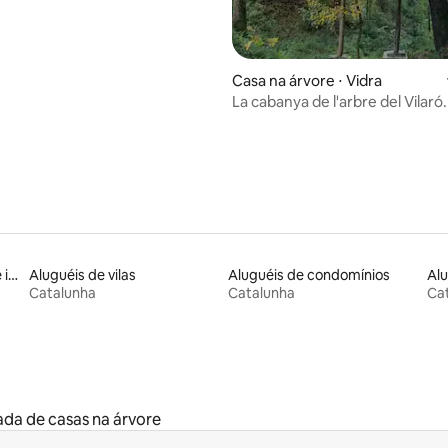
Casa na árvore ⋅ Vidra
La cabanya de l'arbre del Vilaró
árvore.
Aluguel por temporada de iurtas
Aluguéis de vilas
Aluguéis de condomínios
Catalunha
Catalunha
Ca
da de casas na árvore