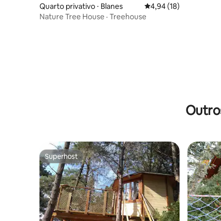
Quarto privativo ⋅ Blanes
4,94 de uma avaliação 
4,94 (18)
Nature Tree House · Treehouse
Outro
Superhost
Superhost