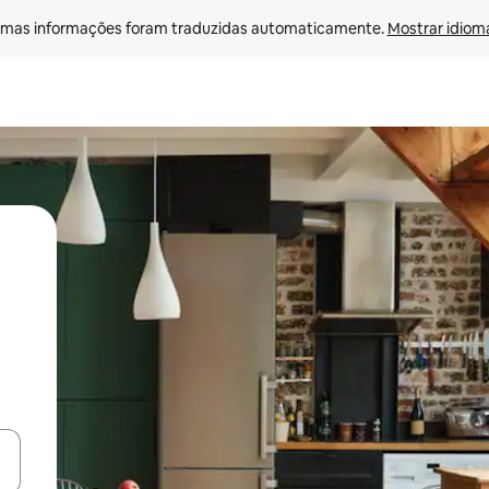
mas informações foram traduzidas automaticamente. 
Mostrar idioma
ore-os usando as seta para cima e para baixo do teclado ou tocando e