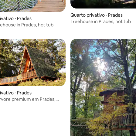
Quarto privativo ⋅ Prades
ivativo ⋅ Prades
Treehouse in Prades, hot tub
édia de 5, 495 avaliações
eehouse in Prades, hot tub
ivativo ⋅ Prades
árvore premium em Prades,
 de hidromassagem
média de 5, 18 avaliações