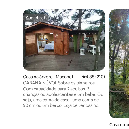
Superhost
Superhost
Casa na árvore ⋅ Maçanet de
4,88 de uma avaliação m
4,88 (210)
la Selva
CABANA NÚVOL Sobre os pinheiros.
Banheiro cozinha grande terraço
Com capacidade para 2 adultos, 3
crianças ou adolescentes e um bebê. Ou
seja, uma cama de casal, uma cama de
90 cm ou um berço. Loja de tendas no
terraço para 3 crianças ou jovens.
Cabana Núvol, acima das árvores, com
acesso por uma ponte suspensa onde
Casa na á
você pode chegar a um deck de madeira