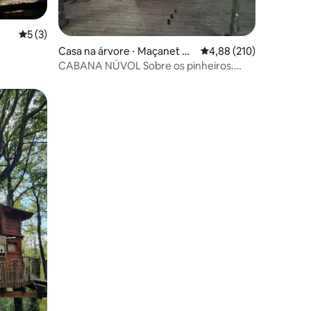
5 de uma avaliação média de 5, 3 avaliações
5 (3)
Casa na árvore ⋅ Maçanet de
4,88 de uma avaliação 
4,88 (210)
la Selva
CABANA NÚVOL Sobre os pinheiros.
Banheiro cozinha grande terraço