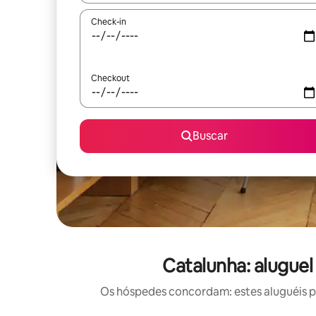
Check-in
Checkout
Buscar
Catalunha: alugue
Os hóspedes concordam: estes aluguéis po