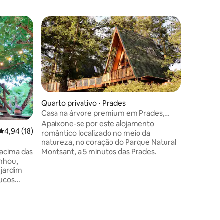
Quarto privativo ⋅ Prades
Casa na árvore premium em Prades,
banheira de hidromassagem
Apaixone-se por este alojamento
Quarto pr
4,94 de uma avaliação média de 5, 18 avaliações
4,94 (18)
romântico localizado no meio da
Family tr
e
natureza, no coração do Parque Natural
Disconne
acima das
Montsant, a 5 minutos das Prades.
family, th
nhou,
space.
 jardim
ucos
ã e
é um
ções
nectar da