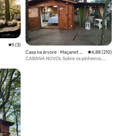
5 de uma avaliação média de 5, 3 avaliações
5 (3)
Casa na árvore ⋅ Maçanet de
4,88 de uma avaliação 
4,88 (210)
la Selva
CABANA NÚVOL Sobre os pinheiros.
Banheiro cozinha grande terraço