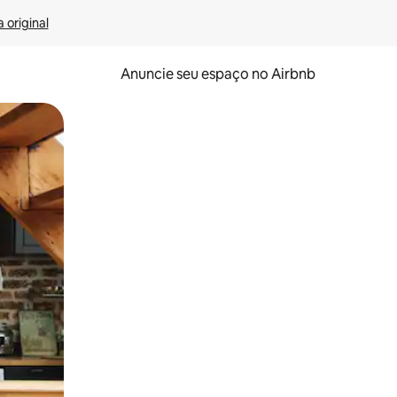
 original
Anuncie seu espaço no Airbnb
 deslizando o dedo na tela.