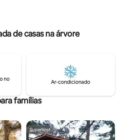
na e
da de casas na árvore
o no
Ar-condicionado
ara famílias
Superhost
Superhost