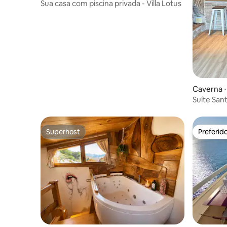
Sua casa com piscina privada - Villa Lotus
Caverna ⋅
Suíte San
jardim
Superhost
Preferid
Superhost
Preferid