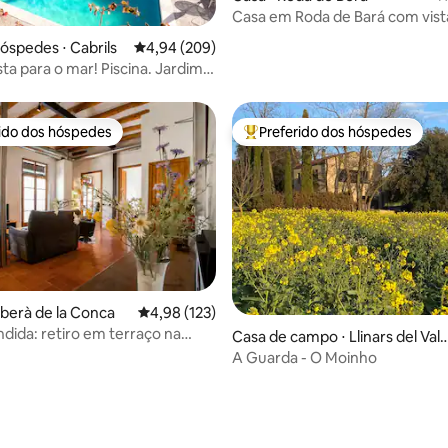
Casa em Roda de Bará com vist
mar
édia de 5, 105 avaliações
hóspedes ⋅ Cabrils
4,94 de uma avaliação média de 5, 209 avalia
4,94 (209)
ista para o mar! Piscina. Jardim.
co!
rido dos hóspedes
Preferido dos hóspedes
 melhores preferidos dos hóspedes
Entre os melhores preferidos d
édia de 5, 169 avaliações
rberà de la Conca
4,98 de uma avaliação média de 5, 123 avalia
4,98 (123)
ndida: retiro em terraço na
Casa de campo ⋅ Llinars del Vall
age
ès
A Guarda - O Moinho