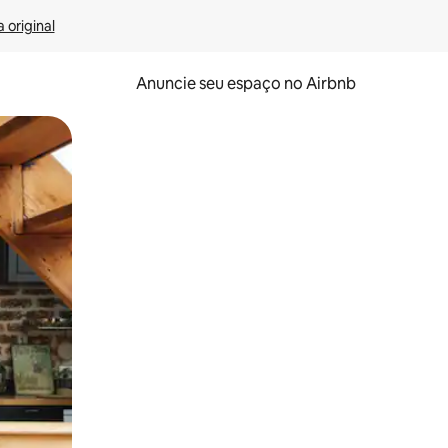
 original
Anuncie seu espaço no Airbnb
 deslizando o dedo na tela.