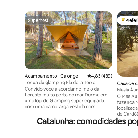
Superhost
Prefe
Superhost
Entre os
Acampamento ⋅ Calonge
4,83 de uma avaliação m
4,83 (439)
Tenda de glamping Pla de la Torre
Casa de c
Convido você a acordar no meio da
Masia Àur
floresta muito perto do mar Durma em
O Mas Àur
uma loja de Glamping super equipada,
fazenda 
com uma cama larga vestida com
localizad
travesseiros confortáveis, toalhas, redes
de Cardó)
mosquiteiras fixas, geladeira, tomadas e
Catalunha: comodidades pop
excelente
terraço privativo. Garantimos calma e
dels Ports
muita atenção personalizada! Reserve o
idílico pa
café da manhã perfeito. Contaremos os
caminhada