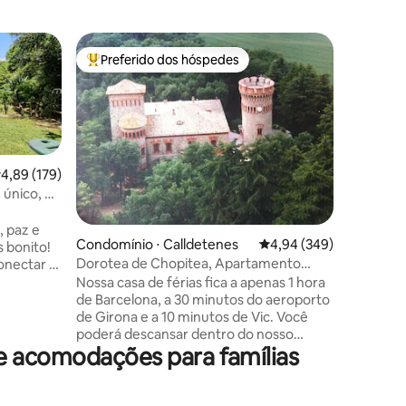
Casa ⋅ Sa
Preferido dos hóspedes
Prefe
Entre os melhores preferidos dos hóspedes
Entre o
Mas Cost
Surrounde
this is a
loves nat
famous f
hiking tr
,89 de uma avaliação média de 5, 179 avaliações
4,89 (179)
landmarks. We also live on the p
 único, na
in the sm
surroundi
family as
Condomínio ⋅ Calldetenes
4,94 de uma avaliação m
4,94 (349)
ções
gardens and
s bonito!
and even
Dorotea de Chopitea, Apartamento
onectar e
excessive
completo
s 10
Nossa casa de férias fica a apenas 1 hora
as it is n
os de
de Barcelona, a 30 minutos do aeroporto
a
de Girona e a 10 minutos de Vic. Você
rona e da
poderá descansar dentro do nosso
base
e acomodações para famílias
castelo modernista de 1890 em um
elmente
aconchegante apartamento térreo
emos as
cercado por uma linda madeira, com
eitar sua
piscina, cavalos, cozinha, galinhas, mesa