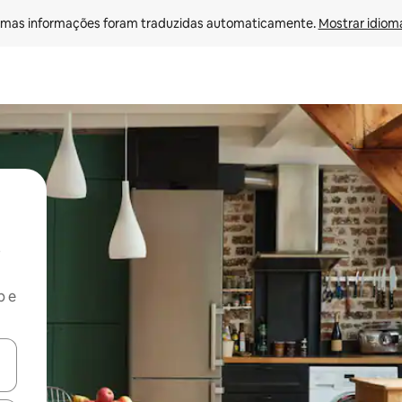
mas informações foram traduzidas automaticamente. 
Mostrar idioma
b e
ore-os usando as seta para cima e para baixo do teclado ou tocando e