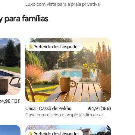
ra o mar
Luxo com vista para a praia privativa
ções
 para famílias
Preferido dos hóspedes
os hóspedes
Entre os melhores preferidos dos hóspedes
,98 de uma avaliação média de 5, 131 avaliações
4,98 (131)
ções
Casa ⋅ Cassà de Pelràs
4,91 de uma avaliação 
4,91 (186)
Casa com piscina e amplo jardim ao ar
livre em Empordà
Preferido dos hóspedes