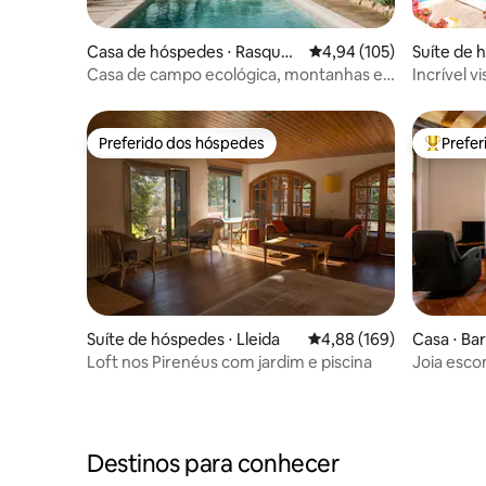
Casa de hóspedes ⋅ Rasquer
4,94 de uma avaliação m
4,94 (105)
Suíte de 
a
Casa de campo ecológica, montanhas e
Incrível v
piscina
Praia. Úni
Preferido dos hóspedes
Prefe
Preferido dos hóspedes
Entre os
Suíte de hóspedes ⋅ Lleida
4,88 de uma avaliação m
4,88 (169)
Casa ⋅ Ba
Loft nos Pirenéus com jardim e piscina
Joia esco
Wine Vill
Destinos para conhecer