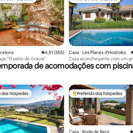
 melhores preferidos dos hóspedes
Preferido dos hóspedes
édia de 5, 170 avaliações
rcelona
4,91 de uma avaliação média de 5, 555 avalia
4,91 (555)
Casa ⋅ Les Planes d'Hostoles
4
ge "El patio de Gràcia"
Casa aconchegante com um g
temporada de acomodações com piscina 
jardim e piscina.
o dos hóspedes
Preferido dos hóspedes
o dos hóspedes
Entre os melhores preferidos d
Casa ⋅ Roda de Berà
4