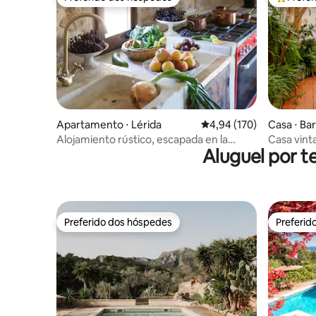
Preferido dos hóspedes
Entre os
Apartamento ⋅ Lérida
4,94 de uma avaliação m
4,94 (170)
Casa ⋅ Ba
Alojamiento rústico, escapada en la
Casa vinta
Aluguel por 
naturaleza.
Preferido dos hóspedes
Preferid
Preferido dos hóspedes
Preferid