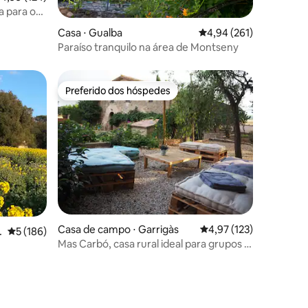
a para o
ções
Casa ⋅ Gualba
4,94 de uma avaliação 
4,94 (261)
Paraíso tranquilo na área de Montseny
Preferido dos hóspedes
os hóspedes
Preferido dos hóspedes
ções
Casa de campo ⋅ Garrigàs
4,97 de uma avaliação 
4,97 (123)
5 de uma avaliação média de 5, 186 avaliações
5 (186)
Mas Carbó, casa rural ideal para grupos e
famílias