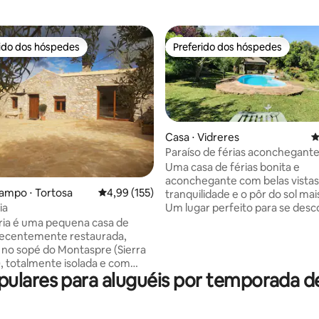
rido dos hóspedes
Preferido dos hóspedes
 melhores preferidos dos hóspedes
Preferido dos hóspedes
Casa ⋅ Vidreres
4
Paraíso de férias aconchegante
natureza!
Uma casa de férias bonita e
édia de 5, 439 avaliações
aconchegante com belas vistas, paz e
ampo ⋅ Tortosa
4,99 de uma avaliação média de 5, 155 avalia
4,99 (155)
tranquilidade e o pôr do sol mai
Um lugar perfeito para se desc
ia
desfrutar da natureza, a apena
ia é uma pequena casa de
minutos da aldeia e a 20 minut
recentemente restaurada,
distância da praia...! A uma curt
a no sopé do Montaspre (Sierra
distância da impressionante Gi
, totalmente isolada e com
movimentada Barcelona, uma 
ulares para aluguéis por temporada d
s vistas panorâmicas do Macizo
perfeita para explorar a incriv
 e do Delta do Ebro. É um lugar
bela área da Costa Brava! E...t
ra relaxar e desfrutar de longas
melhores sugestões para aprov
s ao pôr do sol pela imensa