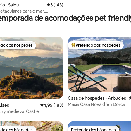
churrasqueira, jardins, vista pa
édia de 5, 408 avaliações
o ⋅ Salou
5 de uma avaliação média de 5, 143 avalia
5 (143)
petaculares para o mar,
emporada de acomodações pet friendly
piscina
rido dos hóspedes
Preferido dos hóspedes
 melhores preferidos dos hóspedes
Entre os melhores preferidos d
édia de 5, 132 avaliações
Casa de hóspedes ⋅ Arbúcies
4
Masia Casa Nova d 'en Dorca
Llaés
4,99 de uma avaliação média de 5, 183 avalia
4,99 (183)
ury medieval Castle
rido dos hóspedes
Preferido dos hóspedes