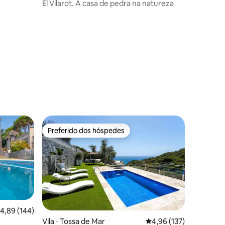
a
El Vilarot. A casa de pedra na natureza
ções
Preferido dos hóspedes
Preferido dos hóspedes
,89 de uma avaliação média de 5, 144 avaliações
4,89 (144)
Vila ⋅ Tossa de Mar
4,96 de uma avaliação 
4,96 (137)