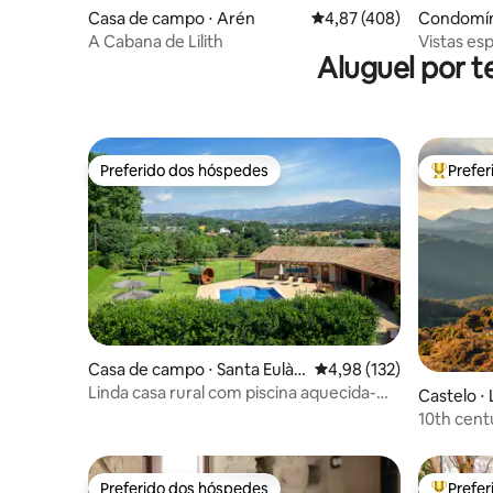
Casa de campo ⋅ Arén
4,87 de uma avaliação m
4,87 (408)
Condomíni
A Cabana de Lilith
Vistas es
Aluguel por t
terraços, 
Preferido dos hóspedes
Prefe
Preferido dos hóspedes
Entre os
Casa de campo ⋅ Santa Eulàli
4,98 de uma avaliação m
4,98 (132)
a de Ronçana
Linda casa rural com piscina aquecida-
Castelo ⋅ 
ELS CINGLES
10th cent
Preferido dos hóspedes
Prefe