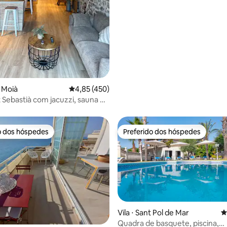
 Moià
4,85 de uma avaliação média de 5, 450 avalia
4,85 (450)
t Sebastià com jacuzzi, sauna e
o dos hóspedes
Preferido dos hóspedes
o dos hóspedes
Preferido dos hóspedes
Vila ⋅ Sant Pol de Mar
4
Quadra de basquete, piscina,