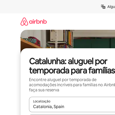
Pular
Algu
para
o
conteúdo
Catalunha: aluguel por
temporada para famílias
Encontre aluguel por temporada de
acomodações incríveis para famílias no Airbn
faça sua reserva
Localização
Quando os resultados estiverem disponíveis, expl