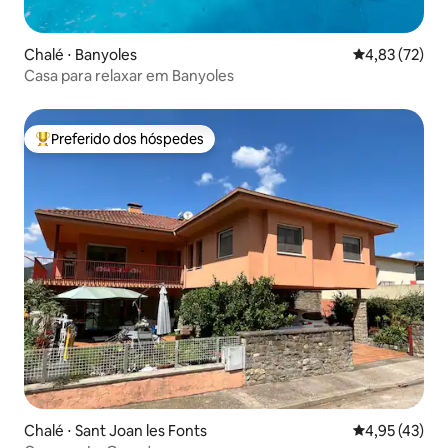
Chalé ⋅ Banyoles
4,83 de uma a
4,83 (72)
Casa para relaxar em Banyoles
Preferido dos hóspedes
Entre os melhores preferidos dos hóspedes
Chalé ⋅ Sant Joan les Fonts
4,95 de uma a
4,95 (43)