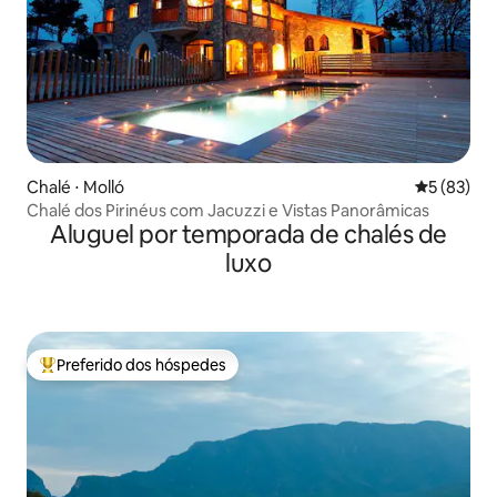
Chalé ⋅ Molló
5 de uma a
5 (83)
Chalé dos Pirinéus com Jacuzzi e Vistas Panorâmicas
Aluguel por temporada de chalés de
luxo
Preferido dos hóspedes
Entre os melhores preferidos dos hóspedes