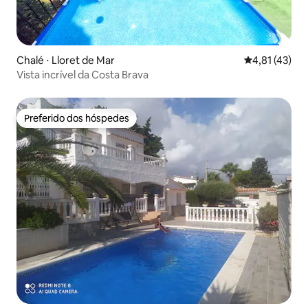
Chalé ⋅ Lloret de Mar
4,81 de uma a
4,81 (43)
Vista incrível da Costa Brava
Preferido dos hóspedes
Preferido dos hóspedes