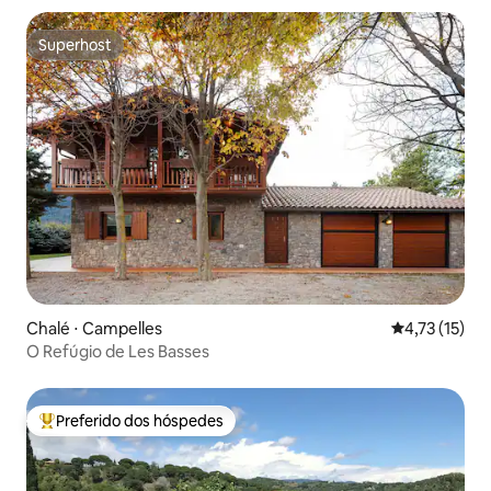
Superhost
Superhost
Chalé ⋅ Campelles
4,73 de uma a
4,73 (15)
O Refúgio de Les Basses
Preferido dos hóspedes
Entre os melhores preferidos dos hóspedes