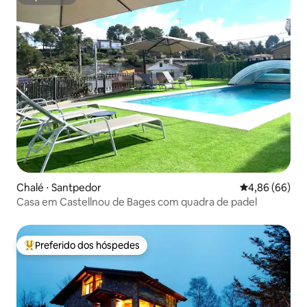
Superhost
Chalé ⋅ Santpedor
4,86 de uma av
4,86 (66)
Casa em Castellnou de Bages com quadra de padel
Preferido dos hóspedes
Entre os melhores preferidos dos hóspedes