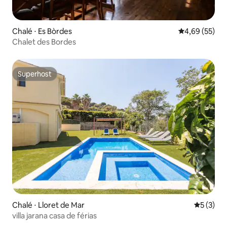
Chalé ⋅ Es Bòrdes
4,69 de uma a
4,69 (55)
Chalet des Bordes
Superhost
Superhost
Chalé ⋅ Lloret de Mar
5 de uma 
5 (3)
villa jarana casa de férias