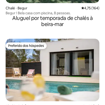
Chalé ⋅ Begur
4,75 de uma av
4,75 (164)
Begur ! Bela casa com piscina, 8 pessoas.
Aluguel por temporada de chalés à
beira-mar
Preferido dos hóspedes
Preferido dos hóspedes