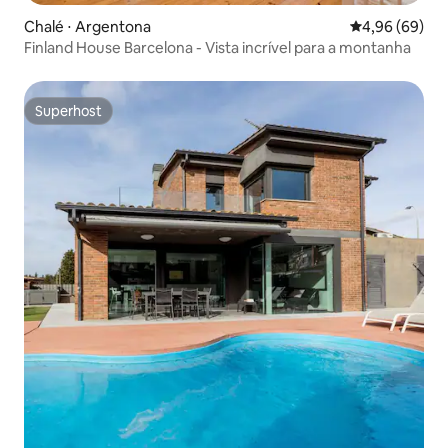
Chalé ⋅ Argentona
4,96 de uma av
4,96 (69)
Finland House Barcelona - Vista incrível para a montanha
Superhost
Superhost