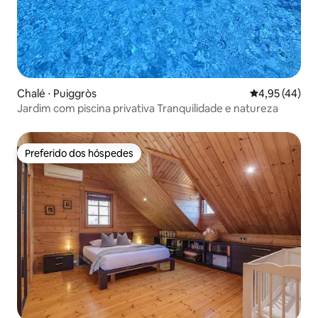
Chalé ⋅ Puiggròs
4,95 de uma a
4,95 (44)
Jardim com piscina privativa Tranquilidade e natureza
Preferido dos hóspedes
Preferido dos hóspedes