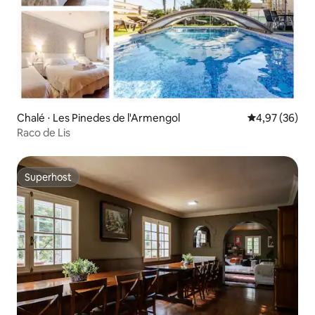
Chalé ⋅ Les Pinedes de l'Armengol
4,97 de uma a
4,97 (36)
Raco de Lis
Superhost
Superhost