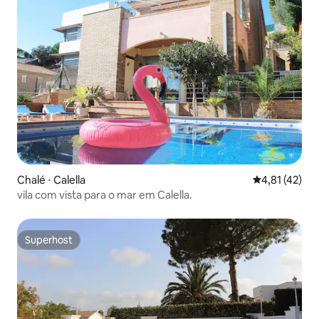
Chalé ⋅ Calella
4,81 de uma a
4,81 (42)
vila com vista para o mar em Calella.
Superhost
Superhost