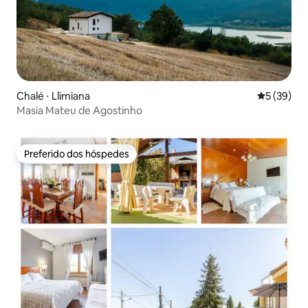
Chalé ⋅ Llimiana
5 de uma a
5 (39)
Masia Mateu de Agostinho
Preferido dos hóspedes
Preferido dos hóspedes