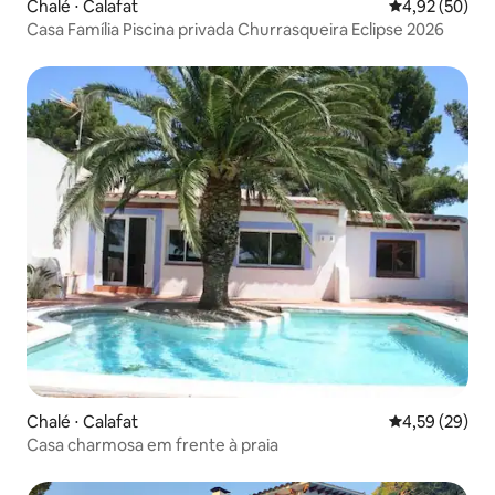
Chalé ⋅ Calafat
4,92 de uma a
4,92 (50)
Casa Família Piscina privada Churrasqueira Eclipse 2026
Chalé ⋅ Calafat
4,59 de uma a
4,59 (29)
Casa charmosa em frente à praia