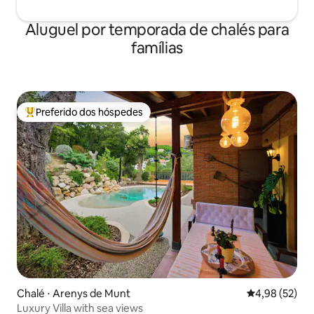
Aluguel por temporada de chalés para
famílias
Preferido dos hóspedes
Entre os melhores preferidos dos hóspedes
Chalé ⋅ Arenys de Munt
4,98 de uma a
4,98 (52)
Luxury Villa with sea views