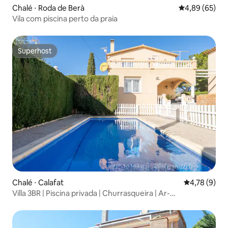
Chalé ⋅ Roda de Berà
4,89 de uma a
4,89 (65)
Vila com piscina perto da praia
Superhost
Superhost
Chalé ⋅ Calafat
4,78 de uma 
4,78 (9)
Villa 3BR | Piscina privada | Churrasqueira | Ar-
condicionado | BC |