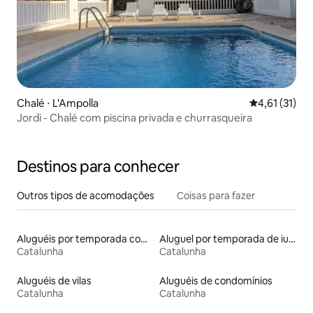
Chalé ⋅ L'Ampolla
4,61 de uma a
4,61 (31)
Jordi - Chalé com piscina privada e churrasqueira
Destinos para conhecer
Outros tipos de acomodações
Coisas para fazer
Aluguéis por temporada com café da manhã
Aluguel por temporada de iurtas
Catalunha
Catalunha
Aluguéis de vilas
Aluguéis de condomínios
Catalunha
Catalunha