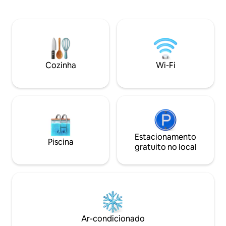
livre Cozinha totalmente equipada, sala
berços... Tudo o q
com fogão a lenha, ar condicionado e
passar dias inesq
Wi-Fi A apenas 30 minutos de Barcelona
época do ano com 
e de belas praias de Sitges e a 1 hora de
Ele está localizad
Port Aventura Estacionamento privado e
tranquilo nas mon
recomendações locais para aproveitar
Waterworld, a 4 k
ao máximo sua estadia Um retiro
e a 5 km das praias
Cozinha
Wi-Fi
sustentável para se desconectar e curtir
Lloret....
Estacionamento
Piscina
gratuito no local
Ar-condicionado