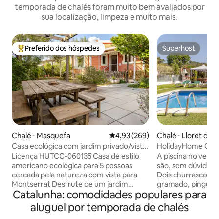
temporada de chalés foram muito bem avaliados por
sua localização, limpeza e muito mais.
Preferido dos hóspedes
Superhost
Entre os melhores preferidos dos hóspedes
Superhost
Chalé ⋅ Masquefa
4,93 de uma avaliação média de 
4,93 (269)
Chalé ⋅ Lloret de 
Casa ecológica com jardim privado/vista
HolidayHome Card
para Montserrat
Licença HUTCC-060135 Casa de estilo
A piscina no verão e a lareira no inverno
americano ecológica para 5 pessoas
são, sem dúvida, 
cercada pela natureza com vista para
Dois churrascos, 
Montserrat Desfrute de um jardim
gramado, pingue-
Catalunha: comodidades populares para
privado com um trampolim de
futebol, camisola i
churrasqueira de pérgula e balanço
tabuleiro, bibliote
aluguel por temporada de chalés
perfeito para relaxar ou brincar ao ar
proteção para cria