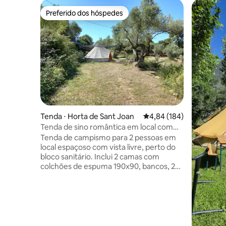
Preferido dos hóspedes
Preferido dos hóspedes
Tenda ⋅ Horta de Sant Joan
4,84 de uma avaliação m
4,84 (184)
Tenda de sino romântica em local com
muita privacidade
Tenda de campismo para 2 pessoas em
local espaçoso com vista livre, perto do
bloco sanitário. Inclui 2 camas com
colchões de espuma 190x90, bancos, 2
cadeiras, mesa, eletricidade, geladeira e
pequenas lâmpadas. Em plena natureza,
mas a apenas 10 minutos a pé da
charmosa aldeia de Horta de Sant Joan.
Na rota de caminhada e ciclismo sem
carros Via Verde e no parque natural de