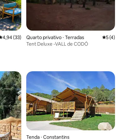
ções
4,94 de uma avaliação média de 5, 33 avaliações
4,94 (33)
Quarto privativo ⋅ Terradas
5 de uma avaliaçã
5 (4)
Tent Deluxe -VALL de CODÓ
Tenda ⋅ Constantins