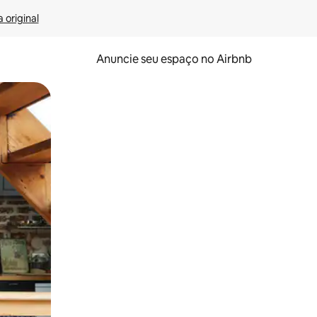
 original
Anuncie seu espaço no Airbnb
 deslizando o dedo na tela.