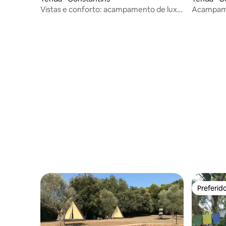
Vistas e conforto: acampamento de luxo
Acampame
ideal para relaxar em Girona
natureza 
Preferid
Preferid