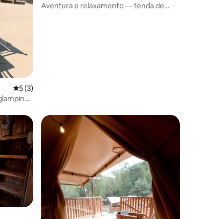
Aventura e relaxamento — tenda de
safári totalmente equipada
ções
5 de uma avaliação média de 5, 3 avaliações
5 (3)
 glamping