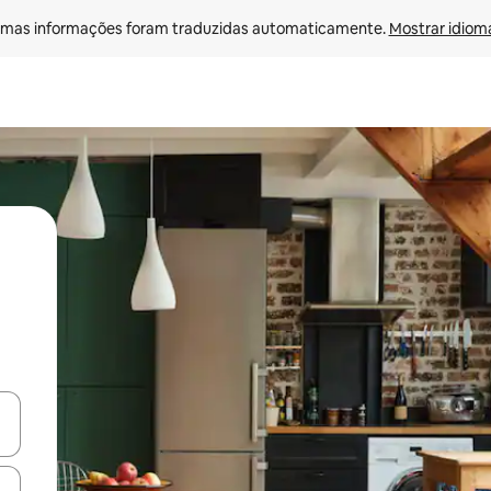
mas informações foram traduzidas automaticamente. 
Mostrar idioma
ore-os usando as seta para cima e para baixo do teclado ou tocando e