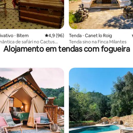
ivativo ⋅ Bítem
4,9 de uma avaliação média de 5, 96 avalia
4,9 (96)
Tenda ⋅ Canet lo Roig
ântica de safári no Cactus
Tenda sino na Finca Milantes
Alojamento em tendas com fogueira