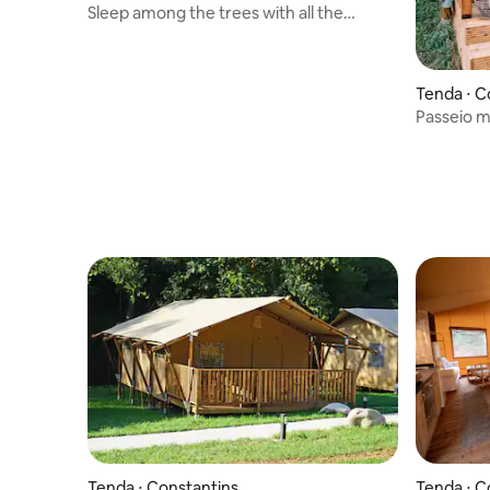
Sleep among the trees with all the
comforts
Tenda ⋅ C
Passeio m
relaxe em
Tenda ⋅ Constantins
Tenda ⋅ C