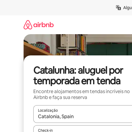
Pular
Algu
para
o
conteúdo
Catalunha: aluguel por
temporada em tenda
Encontre alojamentos em tendas incríveis no
Airbnb e faça sua reserva
Localização
Quando os resultados estiverem disponíveis, expl
Check-in