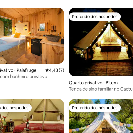
Preferido dos hóspedes
Preferido dos hóspedes
vativo ⋅ Palafrugell
4,43 de uma avaliação média de 5, 7 avalia
4,43 (7)
 com banheiro privativo
Quarto privativo ⋅ Bítem
Tenda de sino familiar no Cact
o dos hóspedes
Preferido dos hóspedes
o dos hóspedes
Preferido dos hóspedes