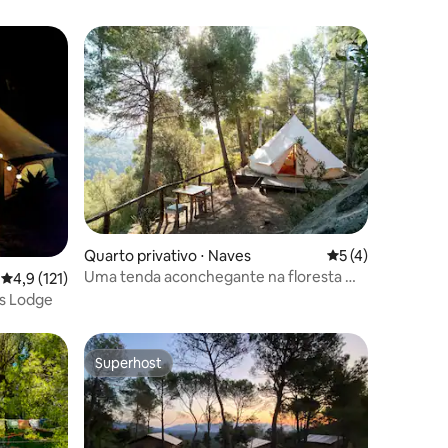
ções
Quarto privativo ⋅ Naves
5 de uma avaliaçã
5 (4)
Uma tenda aconchegante na floresta —
4,9 de uma avaliação média de 5, 121 avaliações
4,9 (121)
glamping na floresta
us Lodge
Superhost
Superhost