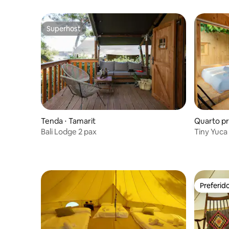
Superhost
Superhost
Tenda ⋅ Tamarit
Quarto pri
Bali Lodge 2 pax
Tiny Yuca
Preferid
Preferid