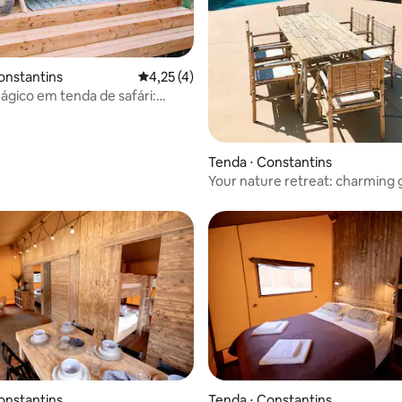
onstantins
4,25 de uma avaliação média de 5, 4 avalia
4,25 (4)
ágico em tenda de safári:
 Can Bora
Tenda ⋅ Constantins
Your nature retreat: charming
in Girona
onstantins
Tenda ⋅ Constantins