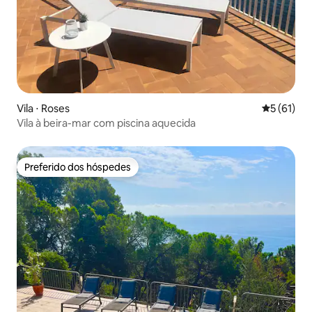
Vila ⋅ Roses
5 de uma a
5 (61)
Vila à beira-mar com piscina aquecida
Preferido dos hóspedes
Preferido dos hóspedes