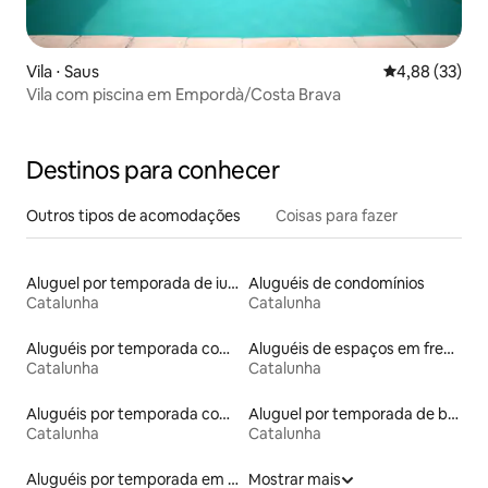
Vila ⋅ Saus
4,88 de uma a
4,88 (33)
Vila com piscina em Empordà/Costa Brava
Destinos para conhecer
Outros tipos de acomodações
Coisas para fazer
Aluguel por temporada de iurtas
Aluguéis de condomínios
Catalunha
Catalunha
Aluguéis por temporada com café da manhã
Aluguéis de espaços em frente à praia
Catalunha
Catalunha
Aluguéis por temporada com banheira de hidromassagem
Aluguel por temporada de barcos
Catalunha
Catalunha
Aluguéis por temporada em hotéis-fazenda
Mostrar mais