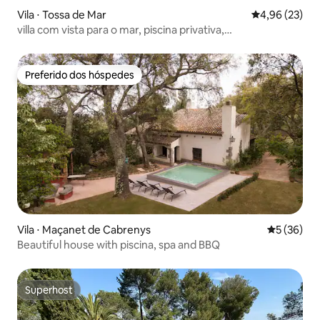
Vila ⋅ Tossa de Mar
4,96 de uma a
4,96 (23)
villa com vista para o mar, piscina privativa,
estacionamento, ar-condicionado
Preferido dos hóspedes
Preferido dos hóspedes
Vila ⋅ Maçanet de Cabrenys
5 de uma a
5 (36)
Beautiful house with piscina, spa and BBQ
Superhost
Superhost