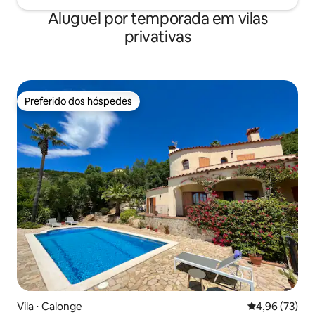
Aluguel por temporada em vilas
privativas
Preferido dos hóspedes
Preferido dos hóspedes
Vila ⋅ Calonge
4,96 de uma a
4,96 (73)