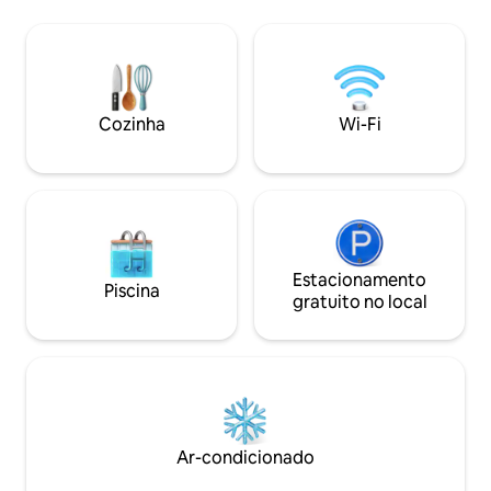
embarcando neste
proximidade a todas as comodidades. O
transformá-la em 
parque aquático Water World fica a 2
de paz 5 estrelas. Localizada em um dos
minutos de distância. Há um
pontos mais privile
supermercado e um posto de gasolina a
vai surpreender 
1 minuto de distância.
combinação extraor
Cozinha
Wi-Fi
vistas maravilhosa
cenário natural ún
Estacionamento
Piscina
gratuito no local
Ar-condicionado