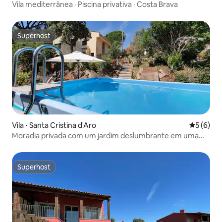
Vila mediterrânea · Piscina privativa · Costa Brava
Superhost
Superhost
Vila ⋅ Santa Cristina d'Aro
5 de uma 
5 (6)
Moradia privada com um jardim deslumbrante em uma
reserva natural
Superhost
Superhost