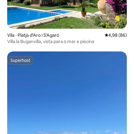
Vila ⋅ Platja d'Aro i S'Agaró
4,98 de uma av
4,98 (86)
Villa la Buganvilla, vista para o mar e piscina
Superhost
Superhost