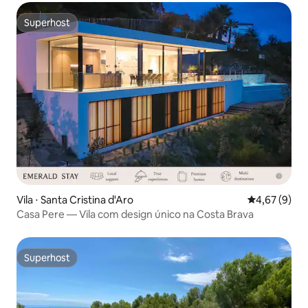
Superhost
Superhost
Vila ⋅ Santa Cristina d'Aro
4,67 de uma 
4,67 (9)
Casa Pere — Vila com design único na Costa Brava
Superhost
Superhost