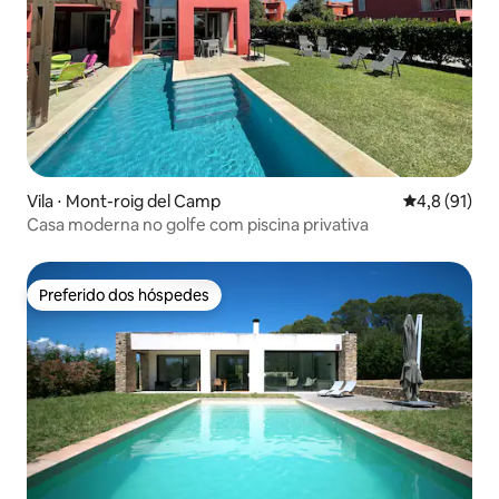
Vila ⋅ Mont-roig del Camp
4,8 de uma a
4,8 (91)
Casa moderna no golfe com piscina privativa
Preferido dos hóspedes
Preferido dos hóspedes