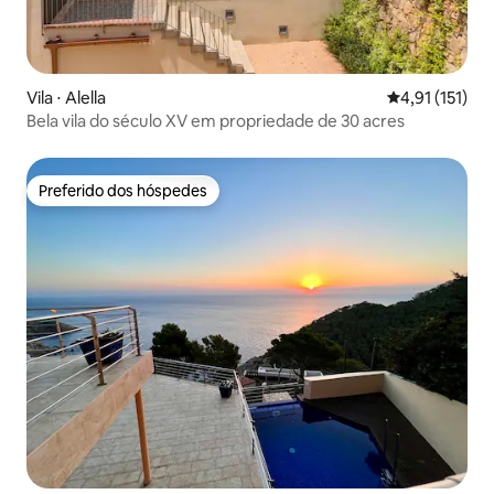
Vila ⋅ Alella
4,91 de uma av
4,91 (151)
Bela vila do século XV em propriedade de 30 acres
Preferido dos hóspedes
Preferido dos hóspedes