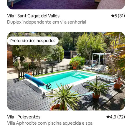
Vila ⋅ Sant Cugat del Vallès
5 de uma a
5 (31)
Duplex independente em vila senhorial
Preferido dos hóspedes
Preferido dos hóspedes
Vila ⋅ Puigventós
4,9 de uma a
4,9 (72)
Villa Aphrodite com piscina aquecida e spa