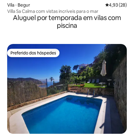
Vila ⋅ Begur
4,93 de uma a
4,93 (28)
Villa Sa Calma com vistas incríveis para o mar
Aluguel por temporada em vilas com
piscina
Preferido dos hóspedes
Preferido dos hóspedes