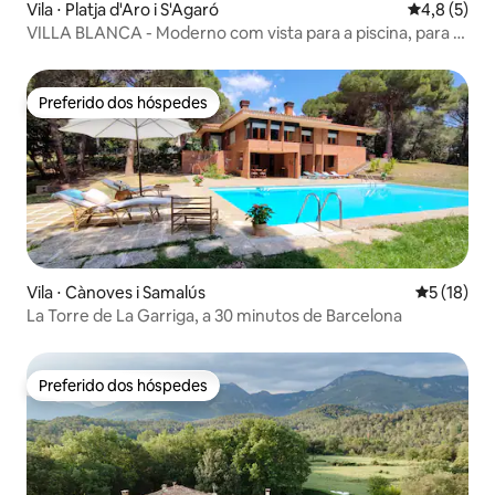
Vila ⋅ Platja d'Aro i S'Agaró
4,8 de uma 
4,8 (5)
VILLA BLANCA - Moderno com vista para a piscina, para o
mar e para a cidade
Preferido dos hóspedes
Preferido dos hóspedes
Vila ⋅ Cànoves i Samalús
5 de uma a
5 (18)
La Torre de La Garriga, a 30 minutos de Barcelona
Preferido dos hóspedes
Preferido dos hóspedes