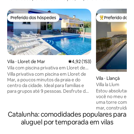
Preferido dos hóspedes
Preferido dos 
Preferido dos hóspedes
Entre os melhore
Vila ⋅ Lloret de Mar
4,92 de uma avaliação média de 
4,92 (153)
Vila com piscina privativa em Lloret de
Mar
Villa privativa com piscina em Lloret de
Vila ⋅ Llançà
Mar, a poucos minutos da praia e do
Villa la Llum
centro da cidade. Ideal para famílias e
Estou absolutamen
para grupos até 9 pessoas. Desfrute de
você no meu espaço! A “Villa la 
uma casa espaçosa e acolhedora com
uma torre com vist
piscina privativa, ampla área externa
mar, construída h
com churrasqueira para refeições
Catalunha: comodidades populares para
como retiro para u
compartilhadas e áreas de lazer (mesa
francesa. Esta propriedade está na
de pingue-pongue e basquete). Perfeito
aluguel por temporada em vilas
minha família há 4
para escapadas e férias na Costa Brava,
grande entusiasm
oferecendo tranquilidade, conforto e