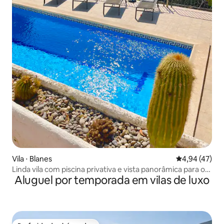
Vila ⋅ Blanes
4,94 de uma a
4,94 (47)
Linda vila com piscina privativa e vista panorâmica para o
Aluguel por temporada em vilas de luxo
mar