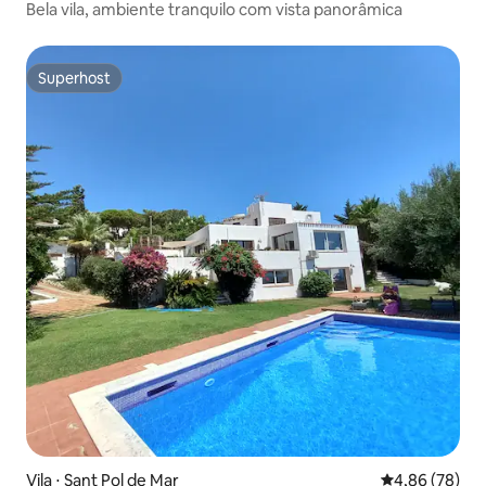
Bela vila, ambiente tranquilo com vista panorâmica
Superhost
Superhost
Vila ⋅ Sant Pol de Mar
4,86 de uma a
4,86 (78)