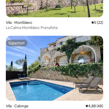
Vila ⋅ Montblanc
5 de uma a
5 (22)
La Calma Montblanc Prenafeta
Superhost
Superhost
Vila ⋅ Calonge
4,88 de uma a
4,88 (48)