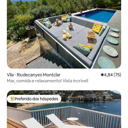
Vila ⋅ Riudecanyes Montclar
4,84 de uma a
4,84 (75)
Mar, comida e relaxamento! Vista incrível!
Preferido dos hóspedes
Entre os melhores preferidos dos hóspedes