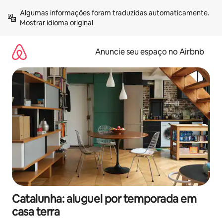
Pular
Algumas informações foram traduzidas automaticamente. 
para
Mostrar idioma original
o
conteúdo
Anuncie seu espaço no Airbnb
Catalunha: aluguel por temporada em
casa terra