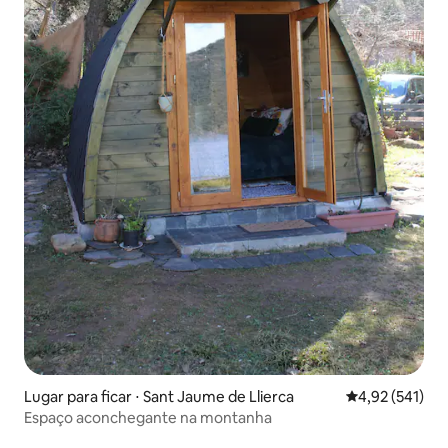
Lugar para ficar ⋅ Sant Jaume de Llierca
4,92 de uma av
4,92 (541)
Espaço aconchegante na montanha