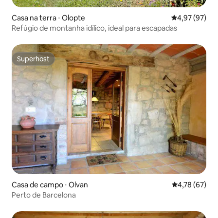
Casa na terra ⋅ Olopte
4,97 de uma a
4,97 (97)
Refúgio de montanha idílico, ideal para escapadas
Superhost
Superhost
Casa de campo ⋅ Olvan
4,78 de uma a
4,78 (67)
Perto de Barcelona