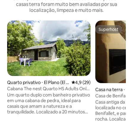
casas terra foram muito bem avaliadas por sua
localização, limpeza e muito mais.
Superhost
Superhost
Quarto privativo ⋅ El Plano (El P
4,9 de uma avaliação média de
4,9 (29)
ueyo de Araguas)
Cabana The nest Quarto HS Adults Only
Casa na terra ⋅ Ben
Pirenéus
Um quarto duplo com banheiro privativo
Casa de Benifallet
em uma cabana de pedra, ideal para
Casa antiga da vi
casais que amam a natureza e a
localizada no cent
tranquilidade. Localizado a 20 minutos
Benifallet, e parc
da bela vila medieval de Ainsa. A 12 km
rocha. Localizado na parte mais alta da
de Ordesa e do Parque Nacional Monte
vila, tem uma bela
Perdido. Somente para adultos. Quartos
Rio Ebro e dos Por