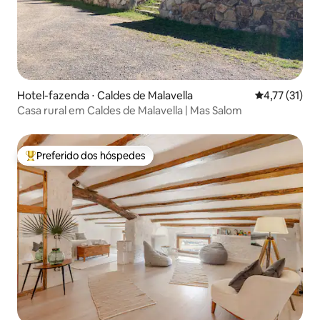
Hotel-fazenda ⋅ Caldes de Malavella
4,77 de uma a
4,77 (31)
Casa rural em Caldes de Malavella | Mas Salom
Preferido dos hóspedes
Entre os melhores preferidos dos hóspedes