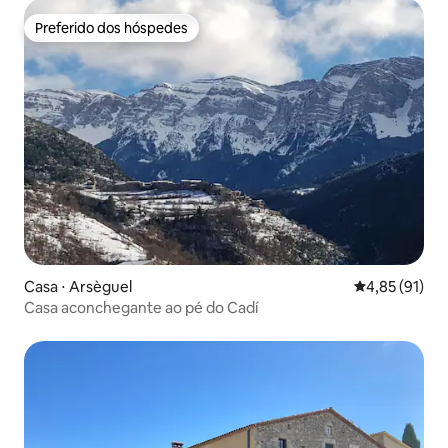
Preferido dos hóspedes
Preferido dos hóspedes
Casa ⋅ Arsèguel
4,85 de uma a
4,85 (91)
Casa aconchegante ao pé do Cadí