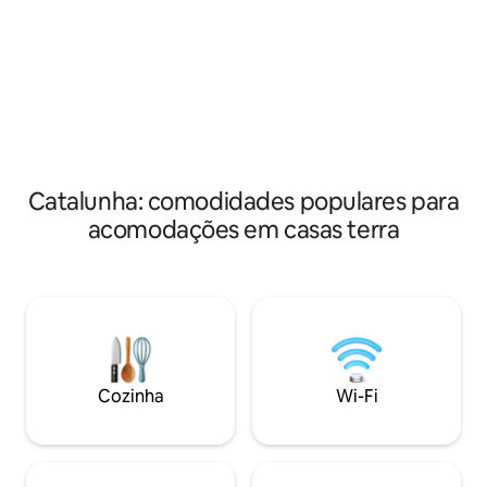
para não fumantes. Estamos em um
situação da casa p
lugar privilegiado para descansar, fazer
de uma vila autênt
atividades na montanha (visitar o Parque
atividades, como v
Ordesa) ou simplesmente desfrutar do
Meravelles, a jorn
nosso ambiente natural. Se você está
fluviais, aluguel de
procurando tranquilidade, venha para o
greenway, caminha
ninho, não o decepcione.
Catalunha: comodidades populares para
acomodações em casas terra
Cozinha
Wi-Fi