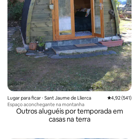
Lugar para ficar ⋅ Sant Jaume de Llierca
4,92 de uma av
4,92 (541)
Espaço aconchegante na montanha
Outros aluguéis por temporada em
casas na terra