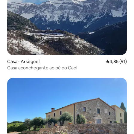
Casa ⋅ Arsèguel
4,85 de uma a
4,85 (91)
Casa aconchegante ao pé do Cadí