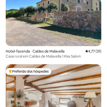
Hotel-fazenda ⋅ Caldes de Malavella
4,77 de uma a
4,77 (31)
Casa rural em Caldes de Malavella | Mas Salom
Preferido dos hóspedes
Entre os melhores preferidos dos hóspedes