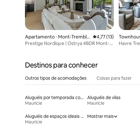
Apartamento ⋅ Mont-Trembla
4,77 de uma avaliação 
4,77 (13)
Townhous
nt
t
Prestige Nordique | Ostrya 4BDR Mont-
Havre Tre
tremblant
Garage
Destinos para conhecer
Outros tipos de acomodações
Coisas para fazer
Aluguéis por temporada com caiaque
Aluguéis de vilas
Mauricie
Mauricie
Aluguéis de espaços ideais para famílias
Mostrar mais
Mauricie