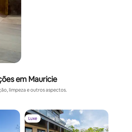
ções em Mauricie
o, limpeza e outros aspectos.
Vila ⋅ M
Luxe
Luxe
Luxe
Luxe
La Villa 
Boutique
Le meille