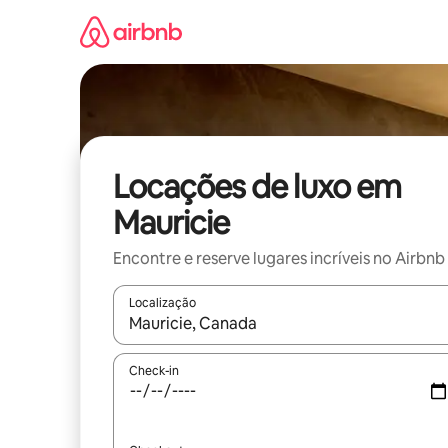
Pular
para
o
conteúdo
Locações de luxo em
Mauricie
Encontre e reserve lugares incríveis no Airbnb
Localização
Quando os resultados estiverem disponíveis, expl
Check-in