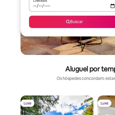
Checkout
Buscar
Aluguel por tem
Os hóspedes concordam: estas
Luxe
Luxe
Luxe
Luxe