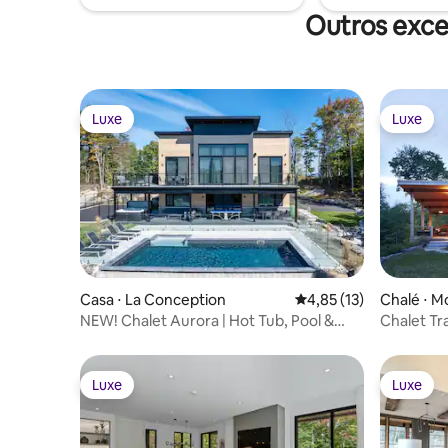
Outros exce
Luxe
Luxe
Luxe
Luxe
Casa ⋅ La Conception
4,85 de uma avaliação 
4,85 (13)
Chalé ⋅ M
NEW! Chalet Aurora | Hot Tub, Pool &
Chalet Tr
Game Room
Backyard
Luxe
Luxe
Luxe
Luxe