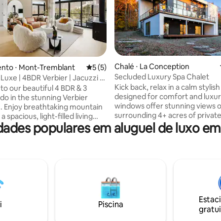
média de 5, 26 avaliações
Chalé ⋅ La Conception
nto ⋅ Mont-Tremblant
5 de uma avaliação média de 5, 5 avalia
5 (5)
Secluded Luxury Spa Chalet
Luxe | 4BDR Verbier | Jacuzzi &
Kick back, relax in a calm stylis
o our beautiful 4 BDR & 3
designed for comfort and luxur
o in the stunning Verbier
windows offer stunning views o
. Enjoy breathtaking mountain
surrounding 4+ acres of private
a spacious, light-filled living
des populares em aluguel de luxo em
while modern design creates a
 a cozy gas fireplace. Just
atmosphere. The perfect retreat, this
 the Pavilion Spa, with pool,
luxury chalet has a private firep
auna, and gym, this is the
hot tub to ensure a peaceful sta
lace for a comfortable and
bbq & snowshoes to enjoy the p
stay. Located only 1.5 km from
nature, and a karaoke machine 
rian village and ski slopes (free
evenings. Unwind in the seclu
ailable), everything you need is
setting. 4 of 5 bedrooms have
sy reach for an unforgettable
Estac
designated work spaces too fo
 Free parking on site.
i
Piscina
gratui
WFH.