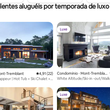
lentes aluguéis por temporada de luxo
Luxe
Luxe
Condomínio ⋅ Mont-Tremblan
média de 5, 13 avaliações
ont-Tremblant
4,91 de uma avaliação média de 5, 22 avalia
4,91 (22)
t
White Altitude/Ski-in -out/Walk
appeur | Hot Tub + Ski Chalet +
resort/Hot tub
Luxe
Luxe