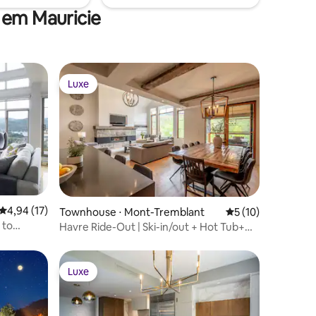
 em Mauricie
Luxe
Luxe
4,94 de uma avaliação média de 5, 17 avaliações
4,94 (17)
ções
Townhouse ⋅ Mont-Tremblant
5 de uma avaliação
5 (10)
 to
Havre Ride-Out | Ski-in/out + Hot Tub+
Shuttle
Luxe
Luxe