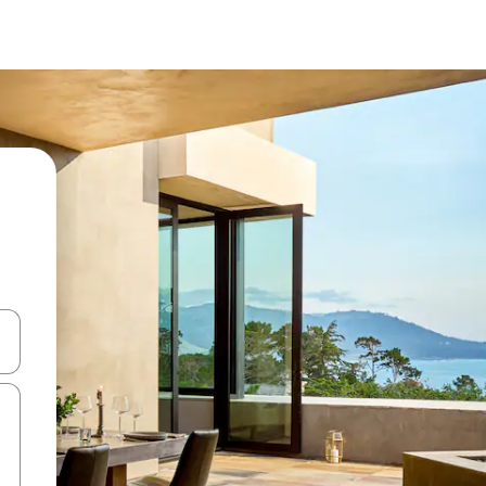
ore-os usando as seta para cima e para baixo do teclado ou tocando e