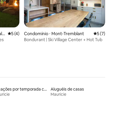
ções
al
5 de uma avaliação média de 5, 4 avaliações
5 (4)
Condomínio ⋅ Mont-Tremblant
5 de uma avaliaçã
5 (7)
es
Bondurant | Ski Village Center + Hot Tub
Locações por temporada com piscina
Aluguéis de casas
ricie
Mauricie