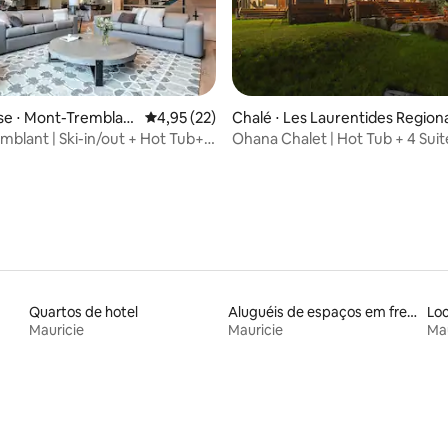
média de 5, 13 avaliações
e ⋅ Mont-Tremblan
4,95 de uma avaliação média de 5, 22 avalia
4,95 (22)
Chalé ⋅ Les Laurentides Region
County Municipality
mblant | Ski-in/out + Hot Tub+
Ohana Chalet | Hot Tub + 4 Suit
Quartos de hotel
Aluguéis de espaços em frente à praia
Mauricie
Mauricie
Mau