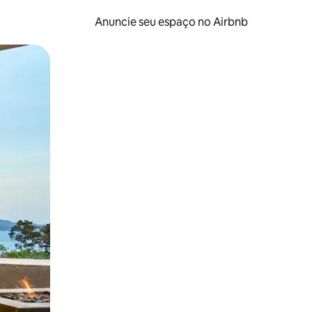
Anuncie seu espaço no Airbnb
 deslizando o dedo na tela.