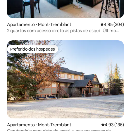
Apartamento ⋅ Mont-Tremblant
4,95 de uma ava
4,95 (204)
2 quartos com acesso direto às pistas de esqui · Último
andar · Vista para o lago
Preferido dos hóspedes
Preferido dos hóspedes
Apartamento ⋅ Mont-Tremblant
4,93 de uma av
4,93 (136)
Condomínio com pista de esqui, a poucos passos da