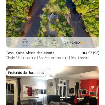
Casa ⋅ Saint-Alexis-des-Monts
4,95 de uma a
4,95 (93)
Chalé à beira do rio | Spa/churrasqueira | Rio | Lareira
Preferido dos hóspedes
Preferido dos hóspedes