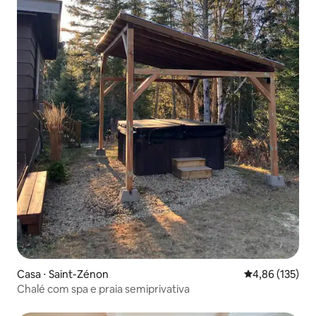
Casa ⋅ Saint-Zénon
4,86 de uma av
4,86 (135)
Chalé com spa e praia semiprivativa