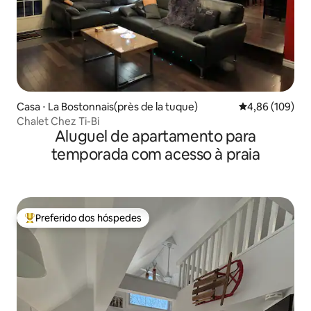
Casa ⋅ La Bostonnais(près de la tuque)
4,86 de uma av
4,86 (109)
Chalet Chez Ti-Bi
Aluguel de apartamento para
temporada com acesso à praia
Preferido dos hóspedes
Entre os melhores preferidos dos hóspedes