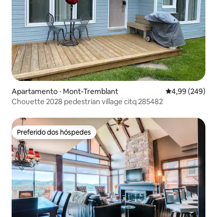
Apartamento ⋅ Mont-Tremblant
4,99 de uma ava
4,99 (249)
Chouette 2028 pedestrian village citq 285482
Preferido dos hóspedes
Preferido dos hóspedes