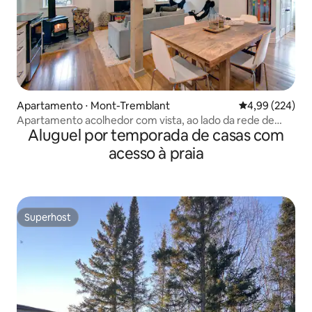
Apartamento ⋅ Mont-Tremblant
4,99 de uma ava
4,99 (224)
Apartamento acolhedor com vista, ao lado da rede de
Aluguel por temporada de casas com
trilhas, a 7 minutos da MTN
acesso à praia
Superhost
Superhost