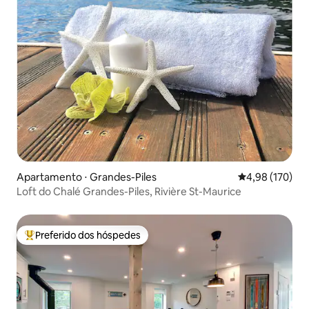
Apartamento ⋅ Grandes-Piles
4,98 de uma av
4,98 (170)
Loft do Chalé Grandes-Piles, Rivière St-Maurice
Preferido dos hóspedes
Entre os melhores preferidos dos hóspedes