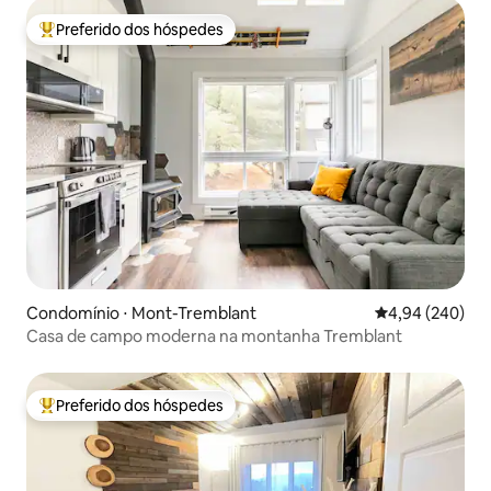
Preferido dos hóspedes
Entre os melhores preferidos dos hóspedes
Condomínio ⋅ Mont-Tremblant
4,94 de uma ava
4,94 (240)
Casa de campo moderna na montanha Tremblant
Preferido dos hóspedes
Entre os melhores preferidos dos hóspedes