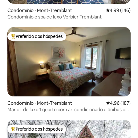
Condomínio ⋅ Mont-Tremblant
4,99 de uma av
4,99 (146)
Condomínio e spa de luxo Verbier Tremblant
Preferido dos hóspedes
Entre os melhores preferidos dos hóspedes
Condomínio ⋅ Mont-Tremblant
4,96 de uma av
4,96 (187)
Manoir de luxo 1 quarto com ar-condicionado e ônibus de
traslado
Preferido dos hóspedes
Entre os melhores preferidos dos hóspedes