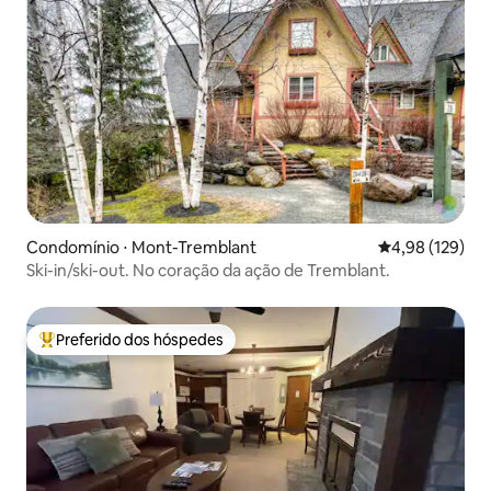
Condomínio ⋅ Mont-Tremblant
4,98 de uma av
4,98 (129)
Ski-in/ski-out. No coração da ação de Tremblant.
Preferido dos hóspedes
Entre os melhores preferidos dos hóspedes