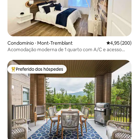
Condomínio ⋅ Mont-Tremblant
4,95 de uma ava
4,95 (200)
Acomodação moderna de 1 quarto com A/C e acesso
direto às pistas de esqui
Preferido dos hóspedes
Entre os melhores preferidos dos hóspedes