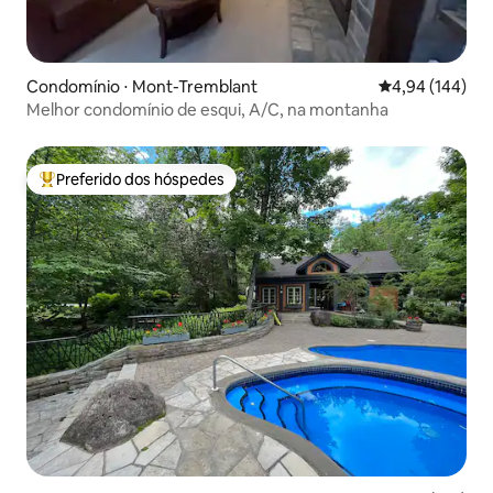
Condomínio ⋅ Mont-Tremblant
4,94 de uma av
4,94 (144)
Melhor condomínio de esqui, A/C, na montanha
Preferido dos hóspedes
Entre os melhores preferidos dos hóspedes