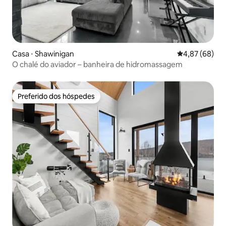
Casa ⋅ Shawinigan
4,87 de uma a
4,87 (68)
O chalé do aviador – banheira de hidromassagem
Preferido dos hóspedes
Preferido dos hóspedes