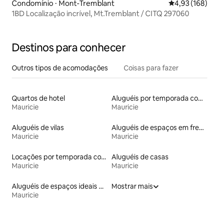
Condomínio ⋅ Mont-Tremblant
4,93 de uma av
4,93 (168)
1BD Localização incrível, Mt.Tremblant / CITQ 297060
Destinos para conhecer
Outros tipos de acomodações
Coisas para fazer
Quartos de hotel
Aluguéis por temporada com caiaque
Mauricie
Mauricie
Aluguéis de vilas
Aluguéis de espaços em frente à praia
Mauricie
Mauricie
Locações por temporada com piscina
Aluguéis de casas
Mauricie
Mauricie
Aluguéis de espaços ideais para famílias
Mostrar mais
Mauricie