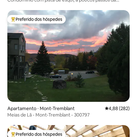
aldeia, 2 quartos, 2 banheiros
Preferido dos hóspedes
Entre os melhores preferidos dos hóspedes
Apartamento ⋅ Mont-Tremblant
4,88 de uma ava
4,88 (282)
Meias de Lã - Mont-Tremblant - 300797
Preferido dos hóspedes
Entre os melhores preferidos dos hóspedes