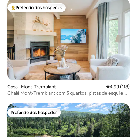
Preferido dos hóspedes
Entre os melhores preferidos dos hóspedes
Casa ⋅ Mont-Tremblant
4,99 de uma av
4,99 (118)
Chalé Mont-Tremblant com 5 quartos, pistas de esqui e
vista para a montanha
Preferido dos hóspedes
Preferido dos hóspedes