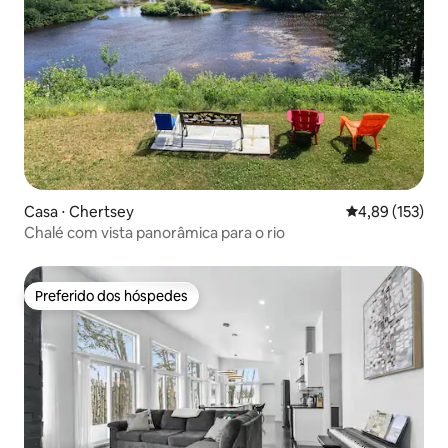
Casa ⋅ Chertsey
4,89 de uma av
4,89 (153)
Chalé com vista panorâmica para o rio
Preferido dos hóspedes
Preferido dos hóspedes