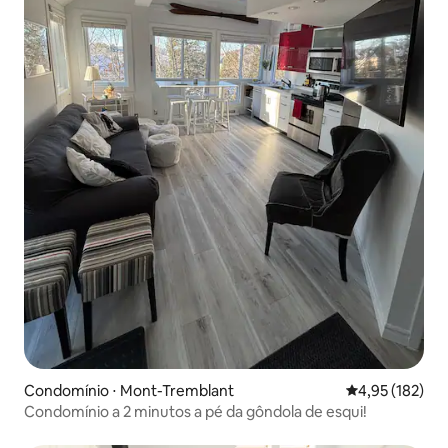
Condomínio ⋅ Mont-Tremblant
4,95 de uma av
4,95 (182)
Condomínio a 2 minutos a pé da gôndola de esqui!