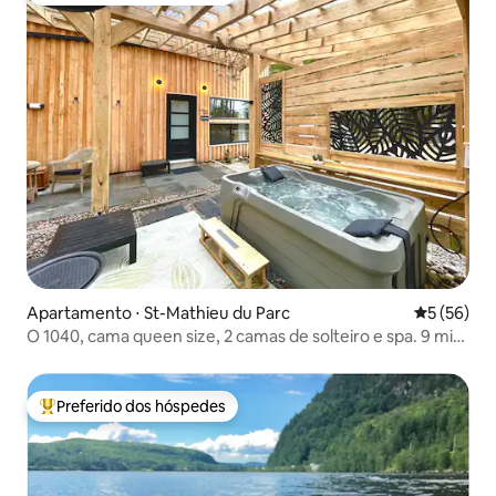
Apartamento ⋅ St-Mathieu du Parc
5 de uma a
5 (56)
O 1040, cama queen size, 2 camas de solteiro e spa. 9 min
do Parque Nacional
Preferido dos hóspedes
Entre os melhores preferidos dos hóspedes