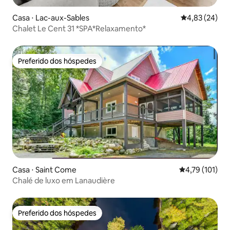
Casa ⋅ Lac-aux-Sables
4,83 de uma a
4,83 (24)
Chalet Le Cent 31 *SPA*Relaxamento*
Preferido dos hóspedes
Preferido dos hóspedes
Casa ⋅ Saint Come
4,79 de uma av
4,79 (101)
Chalé de luxo em Lanaudière
Preferido dos hóspedes
Preferido dos hóspedes