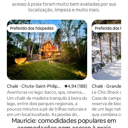
acesso à praia foram muito bem avaliadas por sua
localização, limpeza e muito mais.
Preferido dos hóspedes
Preferido dos hó
Preferido dos hóspedes
Preferido dos hó
Chalé ⋅ Chute-Saint-Philipp
4,94 de uma avaliação média de 
4,94 (188)
Chalé ⋅ Grandes Pi
e
Aventuras no lago: barco, spa, cinema,
Le Chic Shack du L
trilhas
meio à natureza
Um chalé de madeira tranquilo à beira do
Casa de campo tr
lago, entre dois parques regionais, a
reserva de biodiv
poucos minutos a pé de trilhas naturais e
de um lago natural
em um local inusitado. As janelas do
que combina confor
Mauricie: comodidades populares em
leste deixam a luz da manhã feliz em
Fogão a lenha, lar
materiais naturais e pisos aquecidos. À
churrasqueira. 1 