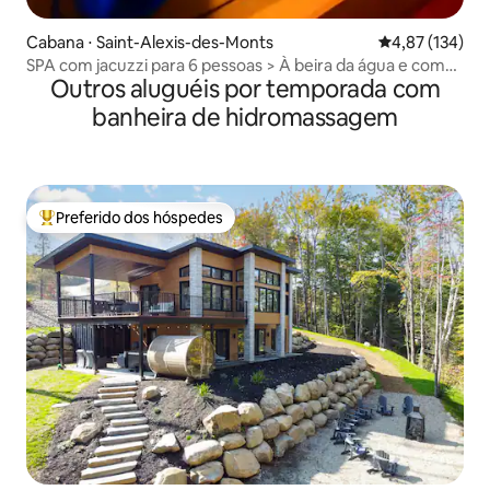
Cabana ⋅ Saint-Alexis-des-Monts
4,87 de uma av
4,87 (134)
SPA com jacuzzi para 6 pessoas > À beira da água e com
Outros aluguéis por temporada com
lareira externa
banheira de hidromassagem
Preferido dos hóspedes
Entre os melhores preferidos dos hóspedes