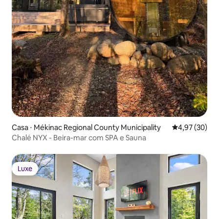
Casa ⋅ Mékinac Regional County Municipality
4,97 de uma a
4,97 (30)
Chalé NYX - Beira-mar com SPA e Sauna
Luxe
Luxe