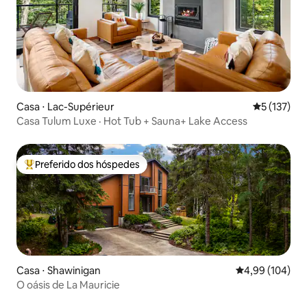
Casa ⋅ Lac-Supérieur
5 de uma av
5 (137)
Casa Tulum Luxe · Hot Tub + Sauna+ Lake Access
Preferido dos hóspedes
Entre os melhores preferidos dos hóspedes
Casa ⋅ Shawinigan
4,99 de uma av
4,99 (104)
O oásis de La Mauricie