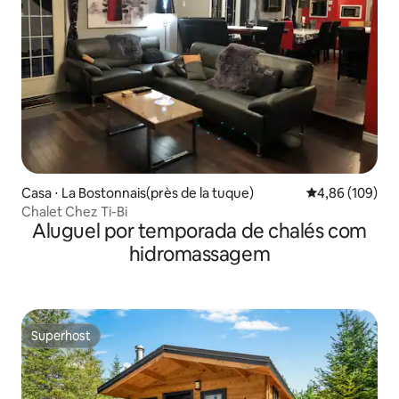
Casa ⋅ La Bostonnais(près de la tuque)
4,86 de uma av
4,86 (109)
Chalet Chez Ti-Bi
Aluguel por temporada de chalés com
hidromassagem
Superhost
Superhost