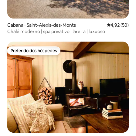
Cabana ⋅ Saint-Alexis-des-Monts
4,92 de uma a
4,92 (50)
Chalé moderno | spa privativo | lareira | luxuoso
Preferido dos hóspedes
Preferido dos hóspedes