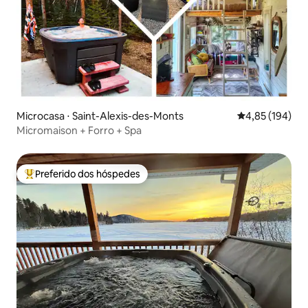
Microcasa ⋅ Saint-Alexis-des-Monts
4,85 de uma av
4,85 (194)
Micromaison + Forro + Spa
Preferido dos hóspedes
Entre os melhores preferidos dos hóspedes