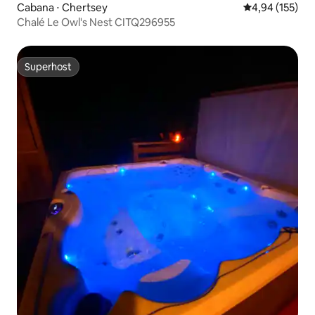
Cabana ⋅ Chertsey
4,94 de uma av
4,94 (155)
Chalé Le Owl's Nest CITQ296955
Superhost
Superhost