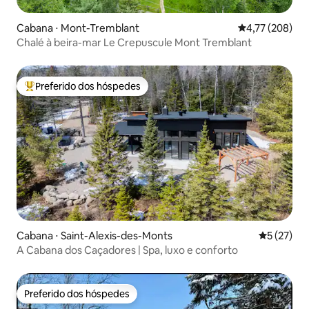
Cabana ⋅ Mont-Tremblant
4,77 de uma av
4,77 (208)
Chalé à beira-mar Le Crepuscule Mont Tremblant
Preferido dos hóspedes
Entre os melhores preferidos dos hóspedes
Cabana ⋅ Saint-Alexis-des-Monts
5 de uma a
5 (27)
A Cabana dos Caçadores | Spa, luxo e conforto
Preferido dos hóspedes
Preferido dos hóspedes