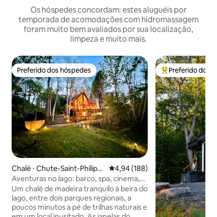
Os hóspedes concordam: estes aluguéis por
temporada de acomodações com hidromassagem
foram muito bem avaliados por sua localização,
limpeza e muito mais.
Preferido dos hóspedes
Preferido dos 
Preferido dos hóspedes
Entre os melhore
Chalé ⋅ Chute-Saint-Philipp
4,94 de uma avaliação média de 
4,94 (188)
e
Aventuras no lago: barco, spa, cinema,
trilhas
Um chalé de madeira tranquilo à beira do
lago, entre dois parques regionais, a
poucos minutos a pé de trilhas naturais e
em um local inusitado. As janelas do