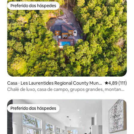
Preferido dos hóspedes
Preferido dos hóspedes
Casa ⋅ Les Laurentides Regional County Munic
4,89 de uma av
4,89 (111)
ipality
Chalé de luxo, casa de campo, grupos grandes, montanha
de esqui
Preferido dos hóspedes
Preferido dos hóspedes