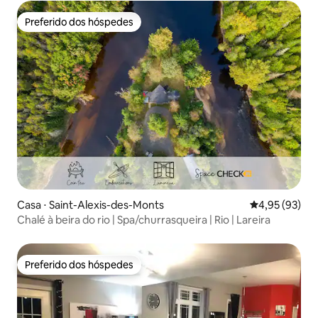
Preferido dos hóspedes
Preferido dos hóspedes
Casa ⋅ Saint-Alexis-des-Monts
4,95 de uma a
4,95 (93)
Chalé à beira do rio | Spa/churrasqueira | Rio | Lareira
Preferido dos hóspedes
Preferido dos hóspedes