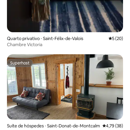
Quarto privativo ⋅ Saint-Félix-de-Valois
5 de uma a
5 (20)
Chambre Victoria
Superhost
Superhost
Suíte de hóspedes ⋅ Saint-Donat-de-Montcalm
4,79 de uma a
4,79 (38)