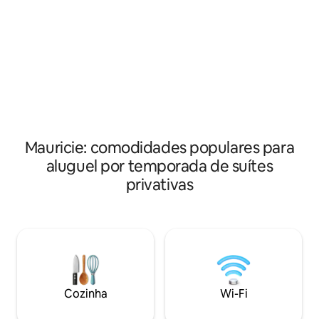
minutos a pé (ou p
setembro, spa em funcionamento
transporte gratuit
durante todo o ano. Terraço,
ski-in/ski-out da suíte. Durante 
churrasqueira disponível para você no
aproveite o ar con
verão. A 1h15 de QC, a 5 min. das
piscina aquecida e
cataratas de La Marmite, reserva de
atividades/evento
caça e pesca, trilha de bicicletas, 4 rodas,
snowmobile e trilha de esqui e uma
cooperativa de alimentos.
Mauricie: comodidades populares para
aluguel por temporada de suítes
privativas
Cozinha
Wi-Fi