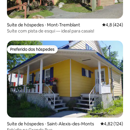
Suíte de hóspedes ⋅ Mont-Tremblant
4,8 de uma av
4,8 (424)
Suíte com pista de esqui — ideal para casais!
Preferido dos hóspedes
Preferido dos hóspedes
Suíte de hóspedes ⋅ Saint-Alexis-des-Monts
4,82 de uma av
4,82 (124)
Estúdio na Grande Rue