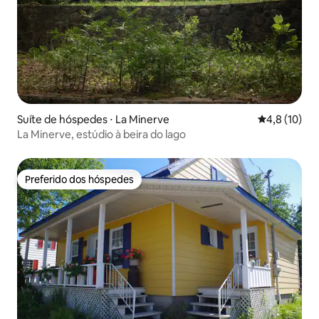
Suíte de hóspedes ⋅ La Minerve
4,8 de uma a
4,8 (10)
La Minerve, estúdio à beira do lago
Preferido dos hóspedes
Preferido dos hóspedes