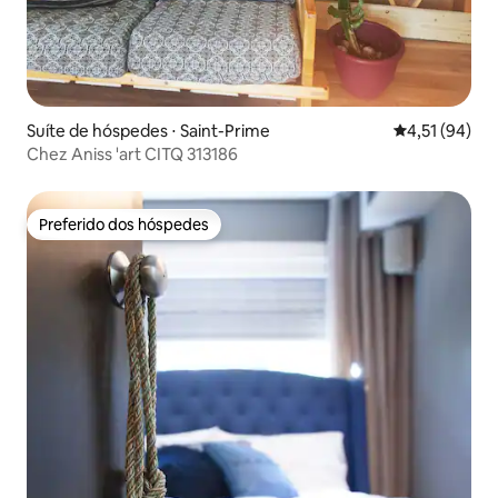
Suíte de hóspedes ⋅ Saint-Prime
4,51 de uma a
4,51 (94)
Chez Aniss 'art CITQ 313186
Preferido dos hóspedes
Preferido dos hóspedes