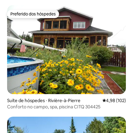
Preferido dos hóspedes
Preferido dos hóspedes
Suíte de hóspedes ⋅ Rivière-à-Pierre
4,98 de uma av
4,98 (102)
Conforto no campo, spa, piscina CITQ 304425