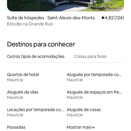
Suíte de hóspedes ⋅ Saint-Alexis-des-Monts
4,82 de uma av
4,82 (124)
Estúdio na Grande Rue
Destinos para conhecer
Outros tipos de acomodações
Coisas para fazer
Quartos de hotel
Aluguéis por temporada com caiaque
Mauricie
Mauricie
Aluguéis de vilas
Aluguéis de espaços em frente à praia
Mauricie
Mauricie
Locações por temporada com piscina
Aluguéis de casas
Mauricie
Mauricie
Pousadas
Mostrar mais