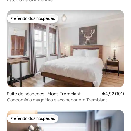
Preferido dos hóspedes
Preferido dos hóspedes
Suíte de hóspedes ⋅ Mont-Tremblant
4,92 de uma av
4,92 (101)
Condomínio magnífico e acolhedor em Tremblant
Preferido dos hóspedes
Preferido dos hóspedes