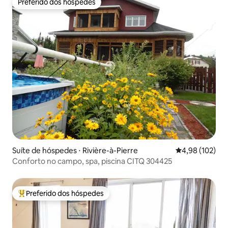
Preferido dos hóspedes
Preferido dos hóspedes
Suíte de hóspedes ⋅ Rivière-à-Pierre
4,98 de uma av
4,98 (102)
Conforto no campo, spa, piscina CITQ 304425
Preferido dos hóspedes
Entre os melhores preferidos dos hóspedes