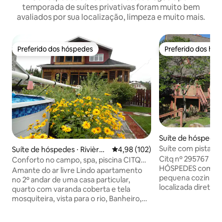
temporada de suítes privativas foram muito bem
avaliados por sua localização, limpeza e muito mais.
Preferido dos hóspedes
Preferido dos hó
Preferido dos hóspedes
Preferido dos hó
Suíte de hóspedes
emblant
Suíte com pista de
Suíte de hóspedes ⋅ Rivière-
4,98 de uma avaliação média de 
4,98 (102)
casais!
Citq nº 295767 Confortável SUÍTE DE
à-Pierre
Conforto no campo, spa, piscina CITQ
HÓSPEDES com en
304425
Amante do ar livre Lindo apartamento
pequena cozinha a
no 2º andar de uma casa particular,
localizada diretam
quarto com varanda coberta e tela
esqui. Estacione s
mosquiteira, vista para o rio, Banheiro,
(estacionamento r
cozinha, sala de estar, área de descanso
aproveite a vila do
privativa. Piscina de 1º de junho a 1º de