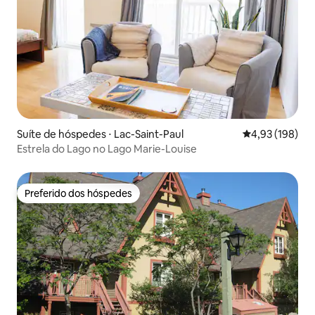
Suíte de hóspedes ⋅ Lac-Saint-Paul
4,93 de uma av
4,93 (198)
Estrela do Lago no Lago Marie-Louise
Preferido dos hóspedes
Preferido dos hóspedes