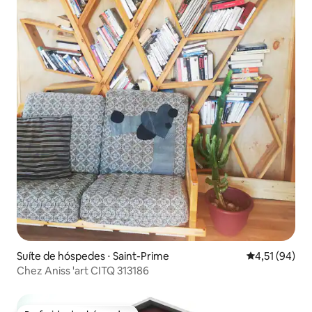
Suíte de hóspedes ⋅ Saint-Prime
4,51 de uma a
4,51 (94)
Chez Aniss 'art CITQ 313186