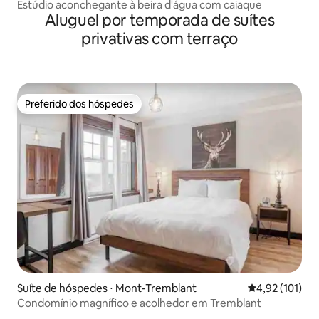
Estúdio aconchegante à beira d'água com caiaque
Aluguel por temporada de suítes
privativas com terraço
Preferido dos hóspedes
Preferido dos hóspedes
Suíte de hóspedes ⋅ Mont-Tremblant
4,92 de uma av
4,92 (101)
Condomínio magnífico e acolhedor em Tremblant