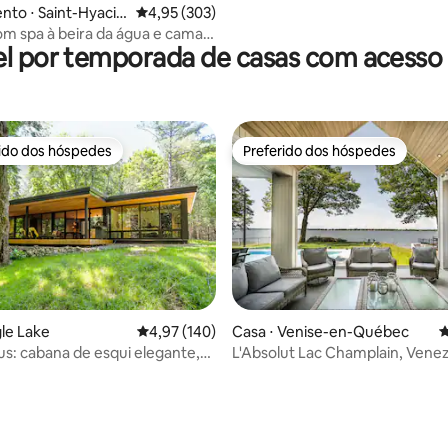
to ⋅ Saint-Hyacin
4,95 de uma avaliação média de 5, 303 avalia
4,95 (303)
om spa à beira da água e cama
l por temporada de casas com acesso 
rido dos hóspedes
Preferido dos hóspedes
 melhores preferidos dos hóspedes
Preferido dos hóspedes
édia de 5, 206 avaliações
gle Lake
4,97 de uma avaliação média de 5, 140 avalia
4,97 (140)
Casa ⋅ Venise-en-Québec
4
: cabana de esqui elegante,
L'Absolut Lac Champlain, Vene
nte e isolada
Quebec