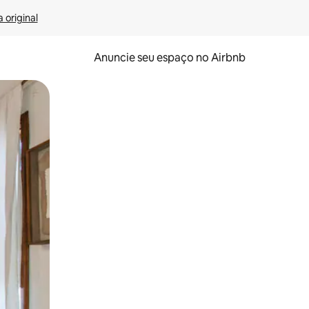
 original
Anuncie seu espaço no Airbnb
 deslizando o dedo na tela.