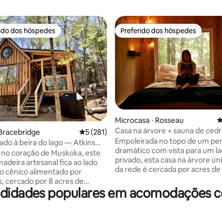
rido dos hóspedes
Preferido dos hóspedes
 melhores preferidos dos hóspedes
Preferido dos hóspedes
Microcasa ⋅ Rosseau
4
Casa na árvore + sauna de ced
édia de 5, 236 avaliações
Bracebridge
5 de uma avaliação média de 5, 281 avalia
5 (281)
Empoleirada no topo de um pe
lado à beira do lago — Atkins
dramático com vista para um l
no coração de Muskoka, este
privado, esta casa na árvore úni
adeira artesanal fica ao lado
da rede é cercada por acres de 
o cênico alimentado por
intocada e falésias rochosas ac
, cercado por 8 acres de
Projetado para total privacidad
idades populares em acomodações co
privada. A apenas 10 minutos de
tranquilidade, é o lugar perfeit
ge, desfrute da vida serena do
desconectar, desacelerar e se
 beleza natural, mantendo-se
reconectar com a natureza. Passe seus
 comodidades da cidade, lojas