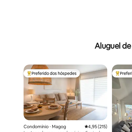
Aluguel de
Preferido dos hóspedes
Prefe
Entre os melhores preferidos dos hóspedes
Entre os
Condomínio ⋅ Magog
4,95 de uma avaliação m
4,95 (215)