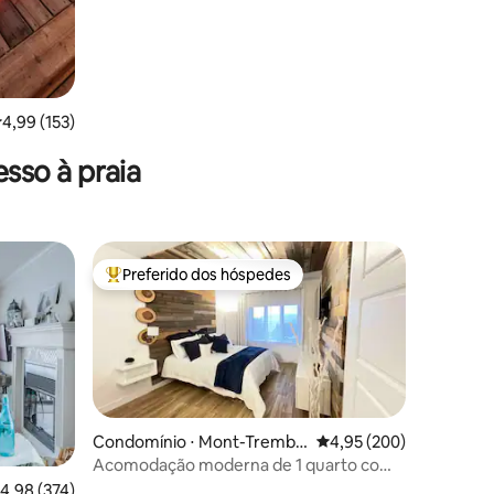
,99 de uma avaliação média de 5, 153 avaliações
4,99 (153)
sso à praia
Preferido dos hóspedes
os hóspedes
Entre os melhores preferidos dos hóspedes
Condomínio ⋅ Mont-Trembl
4,95 de uma avaliação m
4,95 (200)
ant
Acomodação moderna de 1 quarto com
A/C e acesso direto às pistas de esqui
,98 de uma avaliação média de 5, 374 avaliações
4,98 (374)