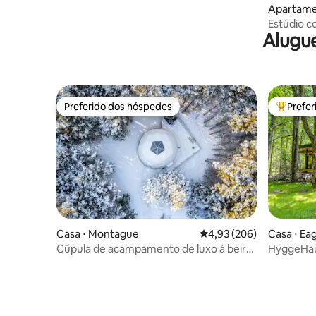
Apartamen
the
Estúdio c
Alugue
king size
Preferido dos hóspedes
Prefe
Preferido dos hóspedes
Entre os
Casa ⋅ Montague
4,93 de uma avaliação m
4,93 (206)
Casa ⋅ Ea
Cúpula de acampamento de luxo à beira-
HyggeHaus
mar
aconchega