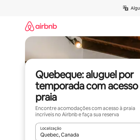
Pular
Algu
para
o
conteúdo
Quebeque: aluguel por
temporada com acesso 
praia
Encontre acomodações com acesso à praia
incríveis no Airbnb e faça sua reserva
Localização
Quando os resultados estiverem disponíveis, expl