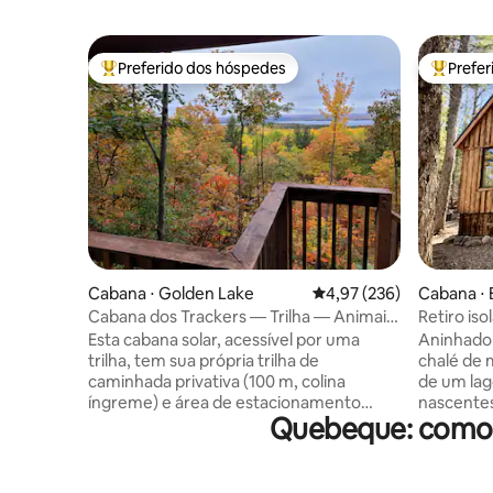
Preferido dos hóspedes
Prefe
Entre os melhores preferidos dos hóspedes
Entre os
Cabana ⋅ Golden Lake
4,97 de uma avaliação m
4,97 (236)
Cabana ⋅ 
Cabana dos Trackers — Trilha — Animais
Retiro iso
de estimação — Sem vizinhos
Hideaway
Esta cabana solar, acessível por uma
Aninhado 
trilha, tem sua própria trilha de
chalé de m
caminhada privativa (100 m, colina
de um lag
íngreme) e área de estacionamento
nascentes
Quebeque: comod
privativa. A trilha serpenteia até sua vista
floresta 
privada com vista para o Golden Lake.
Bracebrid
Você se sentirá escondido neste lugar
lago e da
aconchegante cercado por uma floresta
perto das