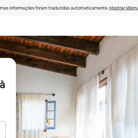
mas informações foram traduzidas automaticamente. 
Mostrar idioma
à
ore-os usando as seta para cima e para baixo do teclado ou tocando e