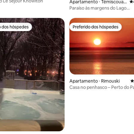
no Le Séjour Knowlton
édia de 5, 249 avaliações
Apartamento ⋅ Témiscouat
4,
a-sur-le-Lac
Paraíso às margens do Lago
Témiscouata: spa aberto
o dos hóspedes
Preferido dos hóspedes
o dos hóspedes
Preferido dos hóspedes
édia de 5, 546 avaliações
Apartamento ⋅ Rimouski
4
Casa no penhasco – Perto do P
Bic