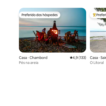
Preferido dos hóspedes
Prefe
Preferido dos hóspedes
Entre os
Casa ⋅ Chambord
4,9 de uma avaliação m
4,9 (133)
Casa ⋅ Sai
d'Orléans
Pés na areia
O Litoral