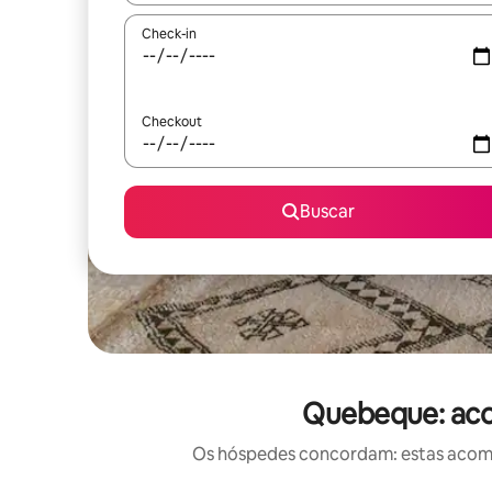
Check-in
Checkout
Buscar
Quebeque: aco
Os hóspedes concordam: estas acomod