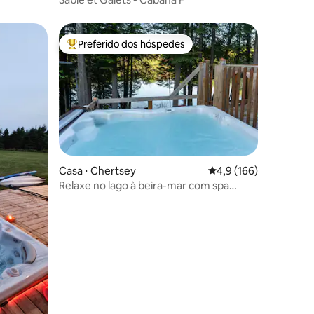
Preferido dos hóspedes
os hóspedes
Entre os melhores preferidos dos hóspedes
ções
Casa ⋅ Chertsey
4,9 de uma avaliação 
4,9 (166)
Relaxe no lago à beira-mar com spa
CITQ258834