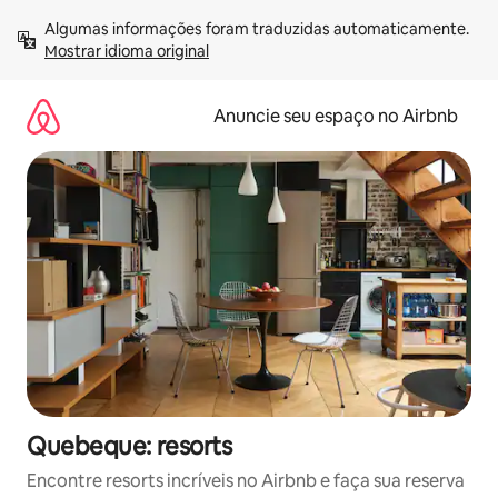
Pular
Algumas informações foram traduzidas automaticamente. 
para
Mostrar idioma original
o
conteúdo
Anuncie seu espaço no Airbnb
Quebeque: resorts
Encontre resorts incríveis no Airbnb e faça sua reserva