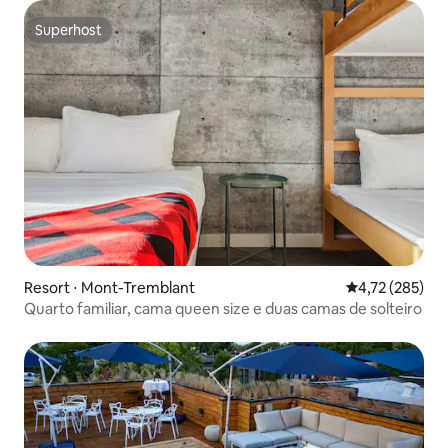
Superhost
Superhost
Resort ⋅ Mont-Tremblant
4,72 de uma av
4,72 (285)
Quarto familiar, cama queen size e duas camas de solteiro