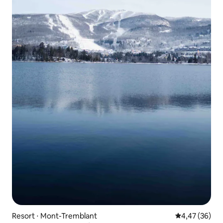
Resort ⋅ Mont-Tremblant
4,47 de uma a
4,47 (36)