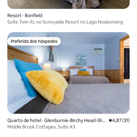
Resort ⋅ Bonfield
Suíte Twin XL no Sunnyside Resort no Lago Nosbonsing
Preferido dos hóspedes
Preferido dos hóspedes
Quarto de hotel ⋅ Glenburnie-Birchy Head-Sho
4,87 de uma a
4,87 (31)
al Brook
Middle Brook Cottages, Suíte #3