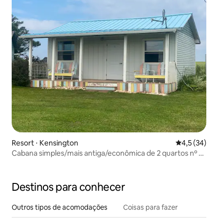
Resort ⋅ Kensington
4,5 de uma a
4,5 (34)
Cabana simples/mais antiga/econômica de 2 quartos nº 5
perto do Cabot Park
Destinos para conhecer
Outros tipos de acomodações
Coisas para fazer