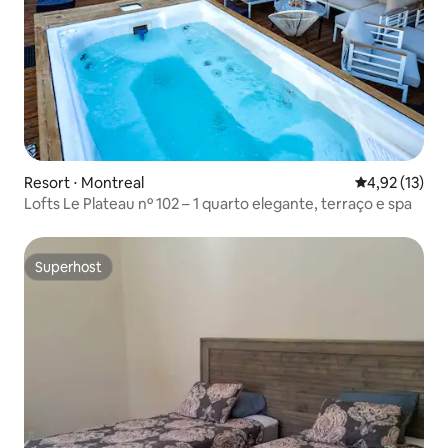
Resort ⋅ Montreal
4,92 de uma a
4,92 (13)
Lofts Le Plateau nº 102 – 1 quarto elegante, terraço e spa
Superhost
Superhost