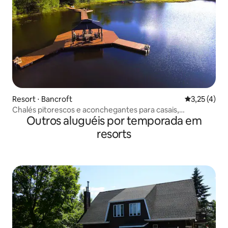
Resort ⋅ Bancroft
3,25 de uma 
3,25 (4)
Chalés pitorescos e aconchegantes para casais,
Outros aluguéis por temporada em
Footprints
resorts