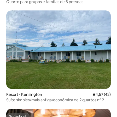
Quarto para grupos e famílias de 6 pessoas
Resort ⋅ Kensington
4,57 de uma a
4,57 (42)
Suíte simples/mais antiga/econômica de 2 quartos nº 2
perto do Cabot Park
Superhost