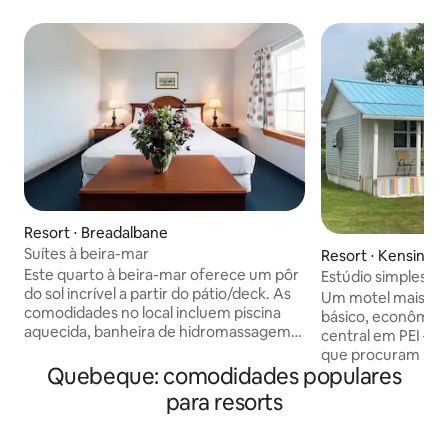
Resort ⋅ Breadalbane
Suítes à beira-mar
Resort ⋅ Kensingt
Este quarto à beira-mar oferece um pôr
Estúdio simples/m
do sol incrível a partir do pátio/deck. As
#8 perto de Cabo
Um motel mais an
comodidades no local incluem piscina
básico, econômico
aquecida, banheira de hidromassagem
central em PEI — p
compartilhada, acesso a caiaque e
que procuram uma
aluguel de pranchas de stand up paddle,
Quebeque: comodidades populares
frescuras. Cama Queen, pequena
bem como restaurante no local. O píer
cozinha, box de c
para resorts
Pátio Bar & Grill. O Wi-Fi é bom e é
pequena sala de e
gratuito, o estacionamento também é
suíte - Wi-Fi/TV com
gratuito e nossa equipe da recepção