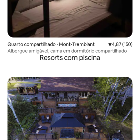
Quarto compartilhado ⋅ Mont-Tremblant
4,87 de uma av
4,87 (150)
Albergue amigável, cama em dormitório compartilhado
Resorts com piscina