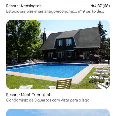
Resort ⋅ Kensington
4,37 de uma a
4,37 (68)
Estúdio simples/mais antigo/econômico nº 9 perto de
Cabot Beach
Resort ⋅ Mont-Tremblant
Condomínio de 3 quartos com vista para o lago