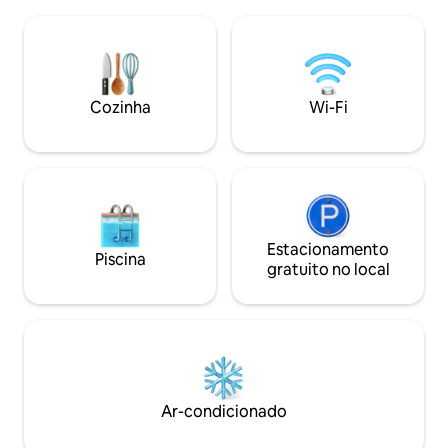
minutos de carro 
está sempre aqui para responder a
Park. A 10 minutos d
qualquer dúvida que você tiver. Estamos
café em Traveller'
centralmente localizados e se visitar a
café e rolinhos de 
Ilha do Príncipe Eduardo faz parte do seu
do Príncipe Eduardo 26152 P
plano de férias, somos você em casa
Travellers Rest, PE C1N
Cozinha
Wi-Fi
longe de casa. Cama king
permitidos animai
proibido fumar na 
Estacionamento
Piscina
gratuito no local
Ar-condicionado