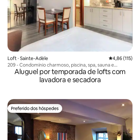
Loft ⋅ Sainte-Adèle
4,86 de uma av
4,86 (115)
209 - Condomínio charmoso, piscina, spa, sauna e
Aluguel por temporada de lofts com
academia
lavadora e secadora
Preferido dos hóspedes
Preferido dos hóspedes