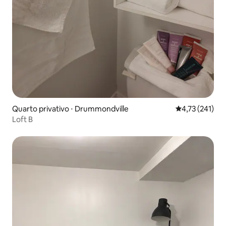
Quarto privativo ⋅ Drummondville
4,73 de uma av
4,73 (241)
Loft B