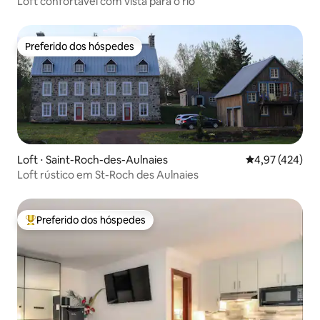
Loft confortável com vista para o rio
Preferido dos hóspedes
Preferido dos hóspedes
Loft ⋅ Saint-Roch-des-Aulnaies
4,97 de uma av
4,97 (424)
Loft rústico em St-Roch des Aulnaies
Preferido dos hóspedes
Entre os melhores preferidos dos hóspedes