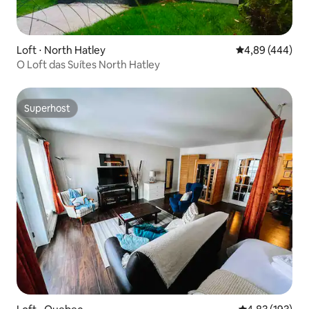
Loft ⋅ North Hatley
4,89 de uma ava
4,89 (444)
O Loft das Suítes North Hatley
Superhost
Superhost