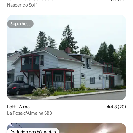
Nascer do Sol 1
Superhost
Superhost
Loft ⋅ Alma
4,8 de uma a
4,8 (20)
La Posa d'Alma na SBB
Preferido dos hóspedes