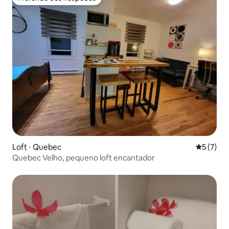
Preferido dos hóspedes
Loft ⋅ Quebec
5 de uma 
5 (7)
Quebec Velho, pequeno loft encantador