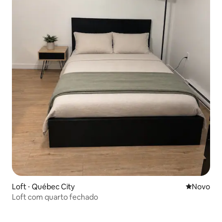
Loft ⋅ Québec City
Novo lugar
Novo
Loft com quarto fechado