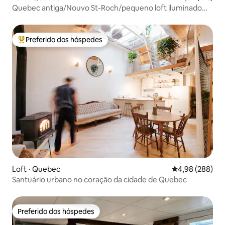
Quebec antiga/Nouvo St-Roch/pequeno loft iluminado
Queen
Preferido dos hóspedes
Entre os melhores preferidos dos hóspedes
Loft ⋅ Quebec
4,98 de uma ava
4,98 (288)
Santuário urbano no coração da cidade de Quebec
Preferido dos hóspedes
Preferido dos hóspedes