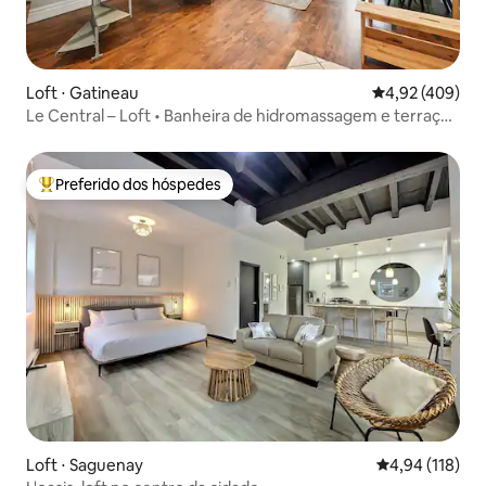
Loft ⋅ Gatineau
4,92 de uma av
4,92 (409)
Le Central – Loft • Banheira de hidromassagem e terraço
perto de Ottawa
Preferido dos hóspedes
Entre os melhores preferidos dos hóspedes
Loft ⋅ Saguenay
4,94 de uma av
4,94 (118)