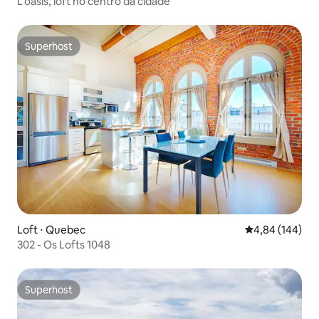
L'oasis, loft no centro da cidade
Superhost
Superhost
Loft ⋅ Quebec
4,84 de uma av
4,84 (144)
302 - Os Lofts 1048
Superhost
Superhost