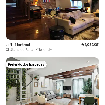
Loft ⋅ Montreal
4,93 de uma av
4,93 (231)
Château du Parc ~Mile-end~
Preferido dos hóspedes
Preferido dos hóspedes