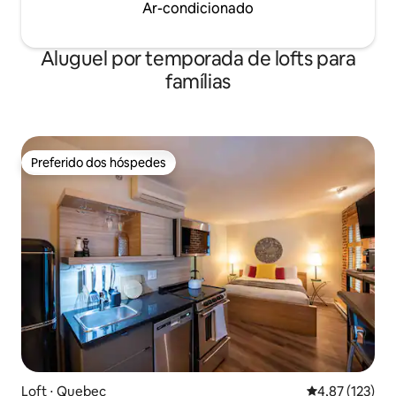
Ar-condicionado
Aluguel por temporada de lofts para
famílias
Preferido dos hóspedes
Preferido dos hóspedes
Loft ⋅ Quebec
4,87 de uma av
4,87 (123)