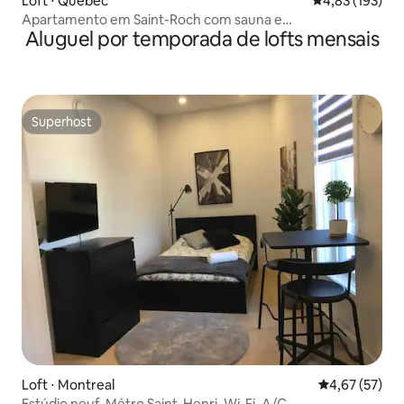
Loft ⋅ Quebec
4,83 de uma av
4,83 (193)
Apartamento em Saint-Roch com sauna e
Aluguel por temporada de lofts mensais
estacionamento CITQ
Superhost
Superhost
Loft ⋅ Montreal
4,67 de uma a
4,67 (57)
Estúdio neuf, Métro Saint-Henri, Wi-Fi, A/C