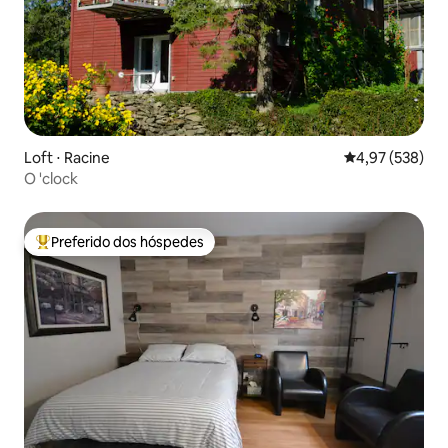
Loft ⋅ Racine
4,97 de uma av
4,97 (538)
O 'clock
Preferido dos hóspedes
Entre os melhores preferidos dos hóspedes