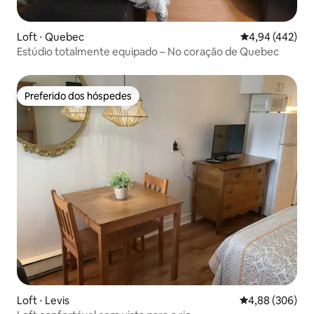
Loft ⋅ Quebec
4,94 de uma av
4,94 (442)
Estúdio totalmente equipado – No coração de Quebec
Preferido dos hóspedes
Preferido dos hóspedes
Loft ⋅ Levis
4,88 de uma ava
4,88 (306)