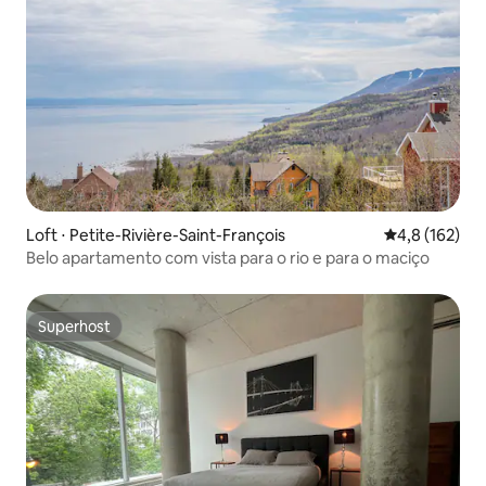
Loft ⋅ Petite-Rivière-Saint-François
4,8 de uma av
4,8 (162)
Belo apartamento com vista para o rio e para o maciço
Superhost
Superhost