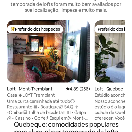
temporada de lofts foram muito bem avaliados por
sua localização, limpeza e muito mais.
Preferido dos hóspedes
Preferido dos hó
Entre os melhores preferidos dos hóspedes
Preferido dos hó
Loft ⋅ Mont-Tremblant
4,89 de uma avaliação média de 
4,89 (256)
Loft ⋅ Quebec
Casa 🌵LOfT Tremblant
Estúdio aconchega
privativo | St-Roch
Uma curta caminhada até tudo🙂
Nosso aconchega
Restaurante 🍔• Boutique🎁 SAQ 🍷
estúdio é o lugar p
•Ônibus🚍 Trilha de bicicleta🚴🏻‍♂️ • 💦Spa
cidade de Quebec 
💰 • Cassino • Golfe🏌️ Esqui em⛷ Mont-
oferecer. Você fi
Quebeque: comodidades populares
Tremblant Cama queen size
este estúdio rec
•kitchenette•wifi•TV/Netflix
pés2 com suas pare