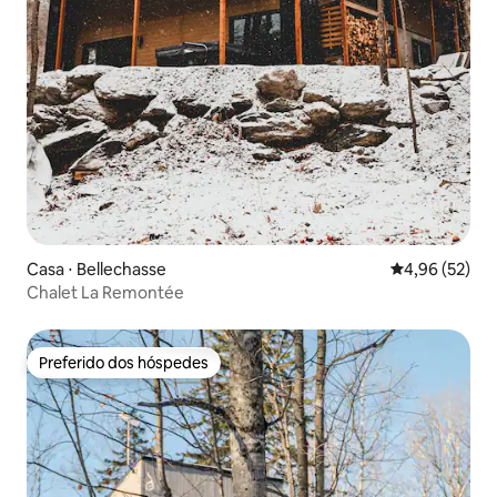
Casa ⋅ Bellechasse
4,96 de uma a
4,96 (52)
Chalet La Remontée
Preferido dos hóspedes
Preferido dos hóspedes