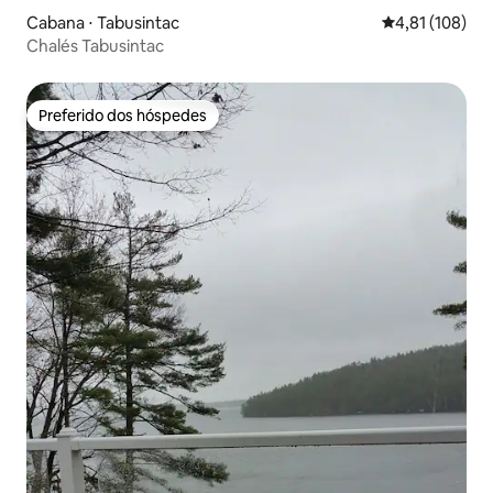
Cabana ⋅ Tabusintac
4,81 de uma av
4,81 (108)
Chalés Tabusintac
Preferido dos hóspedes
Preferido dos hóspedes