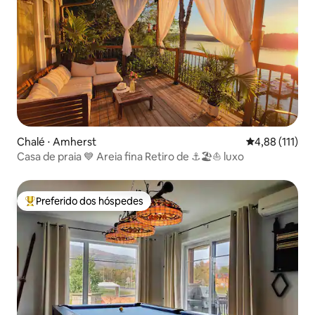
Chalé ⋅ Amherst
4,88 de uma av
4,88 (111)
Casa de praia 💙 Areia fina Retiro de ⚓️🏖⛵ luxo
Preferido dos hóspedes
Entre os melhores preferidos dos hóspedes