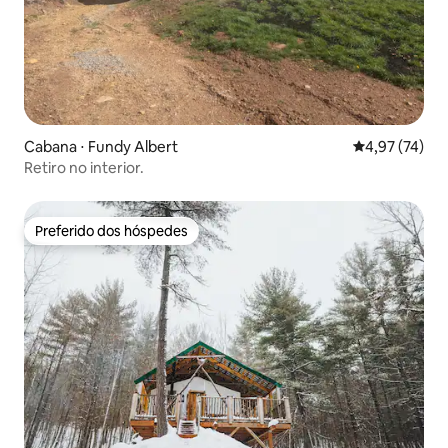
Cabana ⋅ Fundy Albert
4,97 de uma a
4,97 (74)
Retiro no interior.
Preferido dos hóspedes
Preferido dos hóspedes