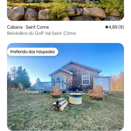
Cabana ⋅ Saint Come
4,89 de uma 
4,89 (9)
Belvédère du Golf-Val Saint-Côme
Preferido dos hóspedes
Preferido dos hóspedes