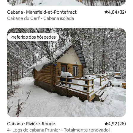
Cabana ⋅ Mansfield-et-Pontefract
4,84 de uma a
4,84 (32)
Cabane du Cerf - Cabana isolada
Preferido dos hóspedes
Preferido dos hóspedes
Cabana ⋅ Rivière-Rouge
4,92 de uma a
4,92 (26)
4- Logs de cabana Prunier - Totalmente renovado!