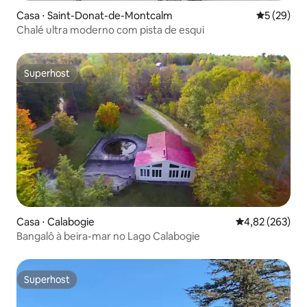
Casa ⋅ Saint-Donat-de-Montcalm
5 de uma a
5 (29)
Chalé ultra moderno com pista de esqui
Superhost
Superhost
Casa ⋅ Calabogie
4,82 de uma av
4,82 (263)
Bangalô à beira-mar no Lago Calabogie
Superhost
Superhost