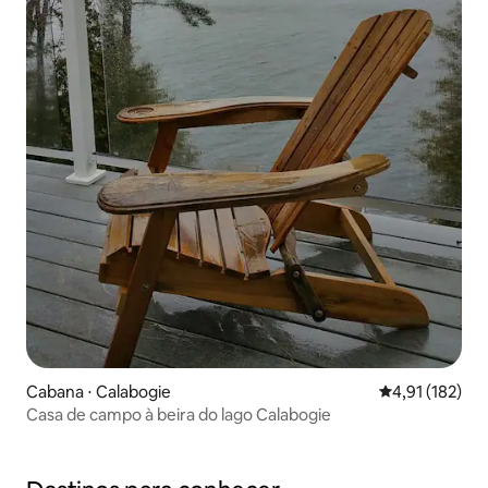
Cabana ⋅ Calabogie
4,91 de uma av
4,91 (182)
Casa de campo à beira do lago Calabogie