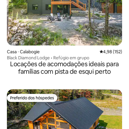
Casa ⋅ Calabogie
4,98 de uma av
4,98 (152)
Black Diamond Lodge • Refúgio em grupo
Locações de acomodações ideais para
famílias com pista de esqui perto
Preferido dos hóspedes
Preferido dos hóspedes