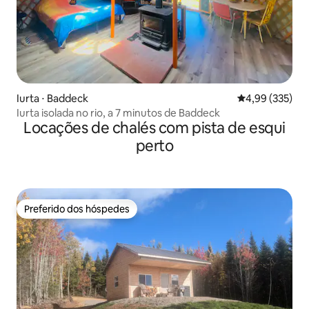
Iurta ⋅ Baddeck
4,99 de uma av
4,99 (335)
Iurta isolada no rio, a 7 minutos de Baddeck
Locações de chalés com pista de esqui
perto
Preferido dos hóspedes
Preferido dos hóspedes