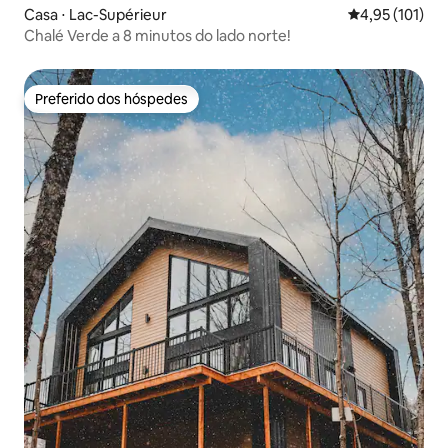
Casa ⋅ Lac-Supérieur
4,95 de uma av
4,95 (101)
Chalé Verde a 8 minutos do lado norte!
Preferido dos hóspedes
Preferido dos hóspedes