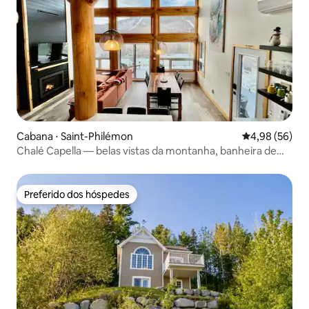
Cabana ⋅ Saint-Philémon
4,98 de uma a
4,98 (56)
Chalé Capella — belas vistas da montanha, banheira de
hidromassagem, 3 quartos
Preferido dos hóspedes
Preferido dos hóspedes