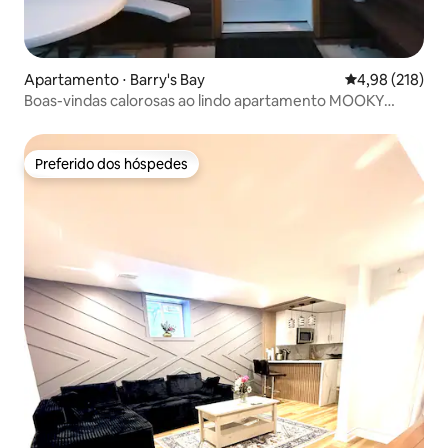
Apartamento ⋅ Barry's Bay
4,98 de uma av
4,98 (218)
Boas-vindas calorosas ao lindo apartamento MOOKY
HOME
Preferido dos hóspedes
Preferido dos hóspedes