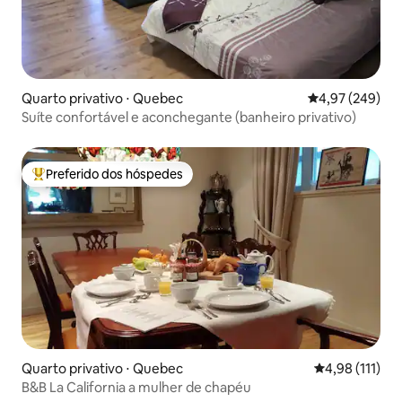
Quarto privativo ⋅ Quebec
4,97 de uma ava
4,97 (249)
Suíte confortável e aconchegante (banheiro privativo)
Preferido dos hóspedes
Entre os melhores preferidos dos hóspedes
Quarto privativo ⋅ Quebec
4,98 de uma av
4,98 (111)
B&B La California a mulher de chapéu