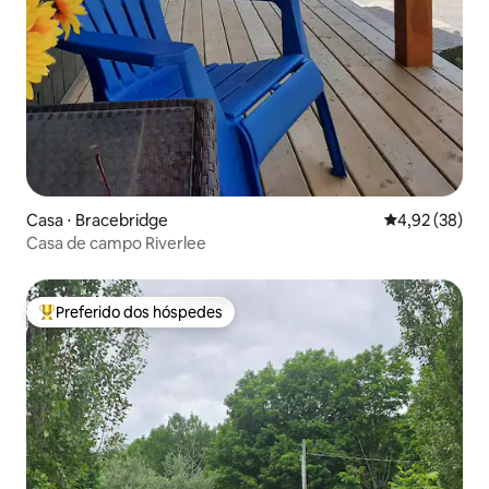
Casa ⋅ Bracebridge
4,92 de uma a
4,92 (38)
Casa de campo Riverlee
Preferido dos hóspedes
Entre os melhores preferidos dos hóspedes