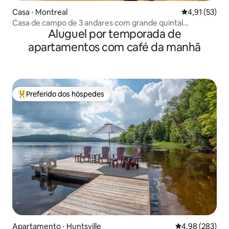
Casa ⋅ Montreal
4,91 de uma a
4,91 (53)
Casa de campo de 3 andares com grande quintal
Aluguel por temporada de
ensolarado
apartamentos com café da manhã
Preferido dos hóspedes
Entre os melhores preferidos dos hóspedes
Apartamento ⋅ Huntsville
4,98 de uma ava
4,98 (283)