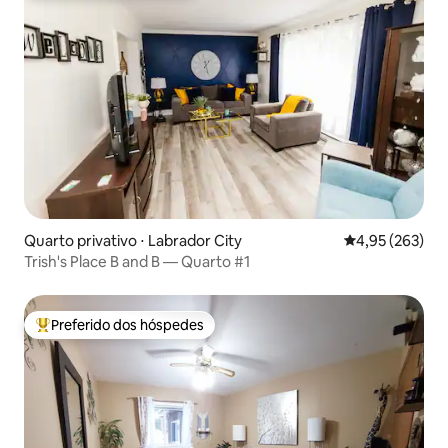
Quarto privativo ⋅ Labrador City
4,95 de uma av
4,95 (263)
Trish's Place B and B — Quarto #1
Preferido dos hóspedes
Entre os melhores preferidos dos hóspedes