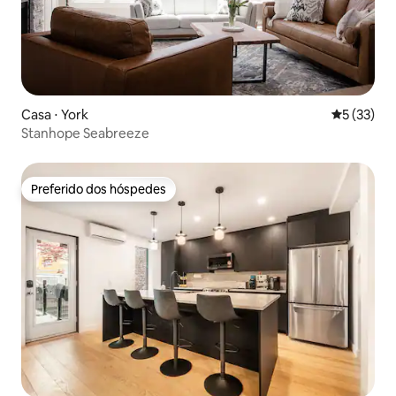
Casa ⋅ York
5 de uma a
5 (33)
Stanhope Seabreeze
Preferido dos hóspedes
Preferido dos hóspedes