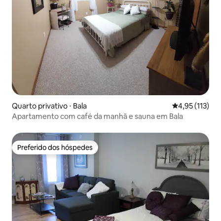
Quarto privativo ⋅ Bala
4,95 de uma av
4,95 (113)
Apartamento com café da manhã e sauna em Bala
Preferido dos hóspedes
Preferido dos hóspedes