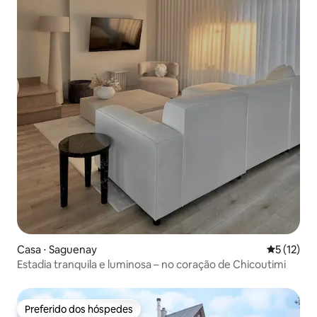
Casa ⋅ Saguenay
5 de uma a
5 (12)
Estadia tranquila e luminosa – no coração de Chicoutimi
Preferido dos hóspedes
Preferido dos hóspedes