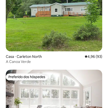
Casa ⋅ Carleton North
4,96 de uma a
4,96 (93)
A Canoa Verde
Preferido dos hóspedes
Preferido dos hóspedes