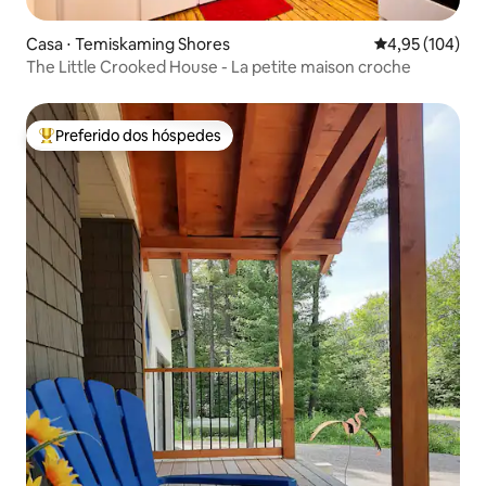
Casa ⋅ Temiskaming Shores
4,95 de uma av
4,95 (104)
The Little Crooked House - La petite maison croche
Preferido dos hóspedes
Entre os melhores preferidos dos hóspedes