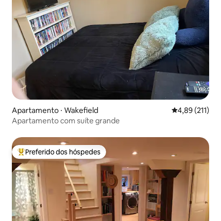
Apartamento ⋅ Wakefield
4,89 de uma av
4,89 (211)
Apartamento com suíte grande
Preferido dos hóspedes
Entre os melhores preferidos dos hóspedes