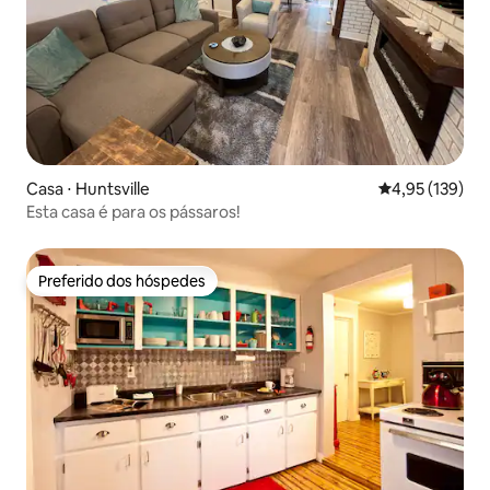
Casa ⋅ Huntsville
4,95 de uma av
4,95 (139)
Esta casa é para os pássaros!
Preferido dos hóspedes
Preferido dos hóspedes