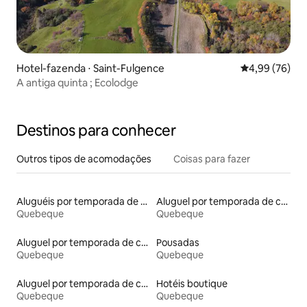
Hotel-fazenda ⋅ Saint-Fulgence
4,99 de uma a
4,99 (76)
A antiga quinta ; Ecolodge
Destinos para conhecer
Outros tipos de acomodações
Coisas para fazer
Aluguéis por temporada de celeiros
Aluguel por temporada de contêineres
Quebeque
Quebeque
Aluguel por temporada de casas na árvore
Pousadas
Quebeque
Quebeque
Aluguel por temporada de casas arredondadas
Hotéis boutique
Quebeque
Quebeque