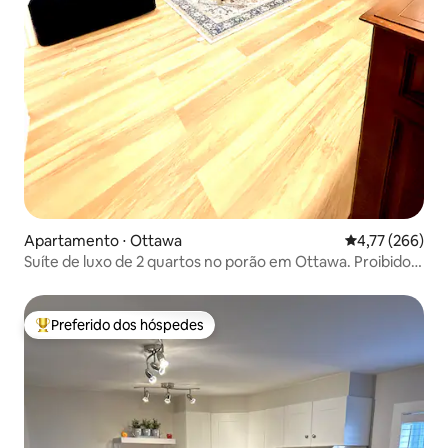
Apartamento ⋅ Ottawa
4,77 de uma av
4,77 (266)
Suíte de luxo de 2 quartos no porão em Ottawa. Proibido
animais!
Preferido dos hóspedes
Entre os melhores preferidos dos hóspedes