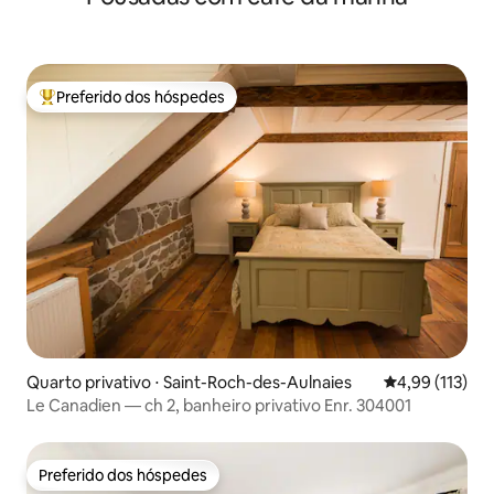
Preferido dos hóspedes
Entre os melhores preferidos dos hóspedes
Quarto privativo ⋅ Saint-Roch-des-Aulnaies
4,99 de uma av
4,99 (113)
Le Canadien — ch 2, banheiro privativo Enr. 304001
Preferido dos hóspedes
Preferido dos hóspedes