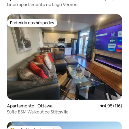
Lindo apartamento no Lago Vernon
Preferido dos hóspedes
Preferido dos hóspedes
Apartamento ⋅ Ottawa
4,95 de uma av
4,95 (116)
Suíte BSM Walkout de Stittsville