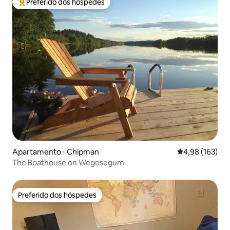
Preferido dos hóspedes
Entre os melhores preferidos dos hóspedes
Apartamento ⋅ Chipman
4,98 de uma av
4,98 (163)
The Boathouse on Wegesegum
Preferido dos hóspedes
Preferido dos hóspedes