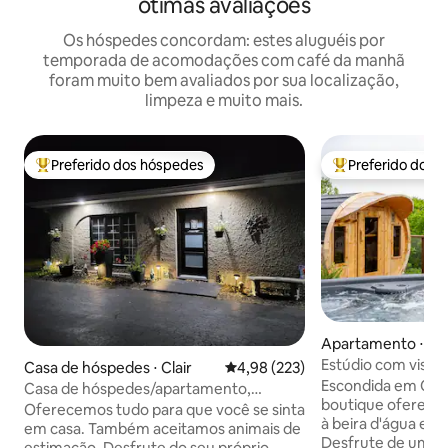
ótimas avaliações
Os hóspedes concordam: estes aluguéis por
temporada de acomodações com café da manhã
foram muito bem avaliados por sua localização,
limpeza e muito mais.
Preferido dos hóspedes
Preferido dos 
Entre os melhores preferidos dos hóspedes
Entre os melhore
Apartamento ⋅ Ch
Estúdio com vista 
Casa de hóspedes ⋅ Clair
4,98 de uma avaliação média de 
4,98 (223)
banheira de hidr
Escondida em Che
Casa de hóspedes/apartamento,
piscina
boutique oferece 
privativo totalmente equipado,
Oferecemos tudo para que você se sinta
à beira d'água e u
acomoda 4 pessoas
em casa. Também aceitamos animais de
Desfrute de uma p
estimação. Desfrute do seu próprio