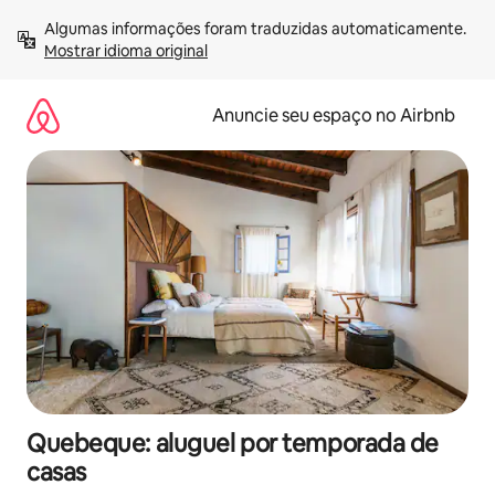
Pular
Algumas informações foram traduzidas automaticamente. 
para
Mostrar idioma original
o
conteúdo
Anuncie seu espaço no Airbnb
Quebeque: aluguel por temporada de
casas