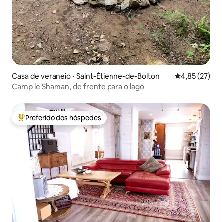
Casa de veraneio ⋅ Saint-Étienne-de-Bolton
4,85 de uma a
4,85 (27)
Camp le Shaman, de frente para o lago
Preferido dos hóspedes
Entre os melhores preferidos dos hóspedes