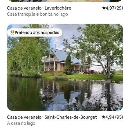
Casa de veraneio ⋅ Laverlochère
4,97 de uma a
4,97 (29)
Casa tranquila e bonita no lago
Preferido dos hóspedes
Entre os melhores preferidos dos hóspedes
Casa de veraneio ⋅ Saint-Charles-de-Bourget
4,94 de uma a
4,94 (95)
A casa no lago