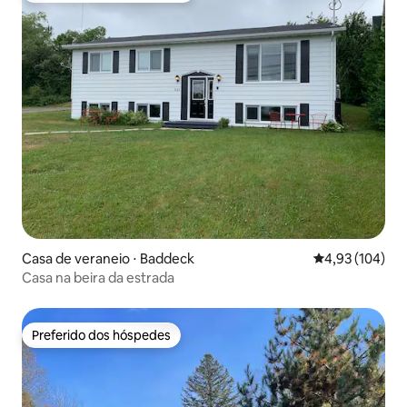
Casa de veraneio ⋅ Baddeck
4,93 de uma av
4,93 (104)
Casa na beira da estrada
Preferido dos hóspedes
Preferido dos hóspedes