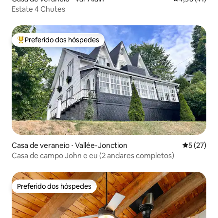
Estate 4 Chutes
Preferido dos hóspedes
Entre os melhores preferidos dos hóspedes
Casa de veraneio ⋅ Vallée-Jonction
5 de uma a
5 (27)
Casa de campo John e eu (2 andares completos)
Preferido dos hóspedes
Preferido dos hóspedes