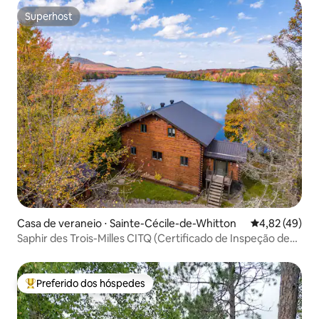
Superhost
Superhost
Casa de veraneio ⋅ Sainte-Cécile-de-Whitton
4,82 de uma a
4,82 (49)
Saphir des Trois-Milles CITQ (Certificado de Inspeção de
Qualidade do Turismo) 308579
Preferido dos hóspedes
Entre os melhores preferidos dos hóspedes