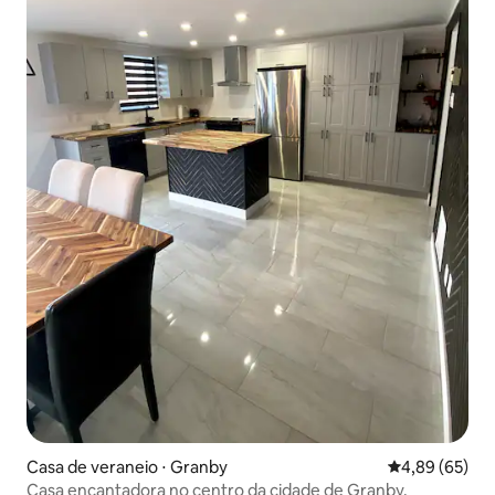
Casa de veraneio ⋅ Granby
4,89 de uma a
4,89 (65)
Casa encantadora no centro da cidade de Granby.