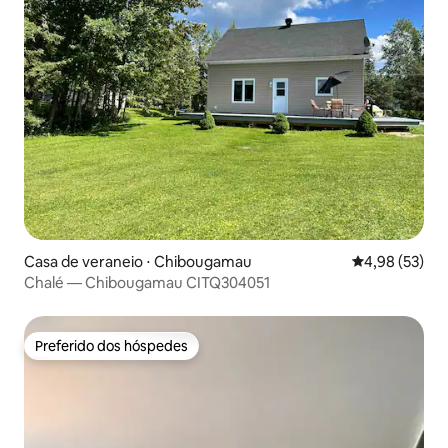
Casa de veraneio ⋅ Chibougamau
4,98 de uma a
4,98 (53)
Chalé — Chibougamau CITQ304051
Preferido dos hóspedes
Preferido dos hóspedes