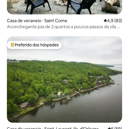
Casa de veraneio ⋅ Saint Come
4,9 de uma a
4,9 (83)
Aconchegante joia de 2 quartos a poucos passos da vila de
St-Come
Preferido dos hóspedes
Entre os melhores preferidos dos hóspedes
Casa de veraneio ⋅ Saint-Laurent-Ile-d'Orleans
5 de uma a
5 (59)