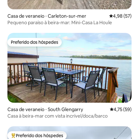
Casa de veraneio ⋅ Carleton-sur-mer
4,98 de uma a
4,98 (57)
Pequeno paraíso à beira-mar: Mini-Casa La Houle
Preferido dos hóspedes
Preferido dos hóspedes
Casa de veraneio ⋅ South Glengarry
4,75 de uma a
4,75 (59)
Casa à beira-mar com vista incrível/doca/barco
Preferido dos hóspedes
Entre os melhores preferidos dos hóspedes