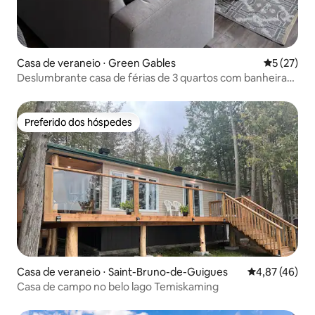
Casa de veraneio ⋅ Green Gables
5 de uma a
5 (27)
Deslumbrante casa de férias de 3 quartos com banheira
de hidromassagem
Preferido dos hóspedes
Preferido dos hóspedes
Casa de veraneio ⋅ Saint-Bruno-de-Guigues
4,87 de uma a
4,87 (46)
Casa de campo no belo lago Temiskaming