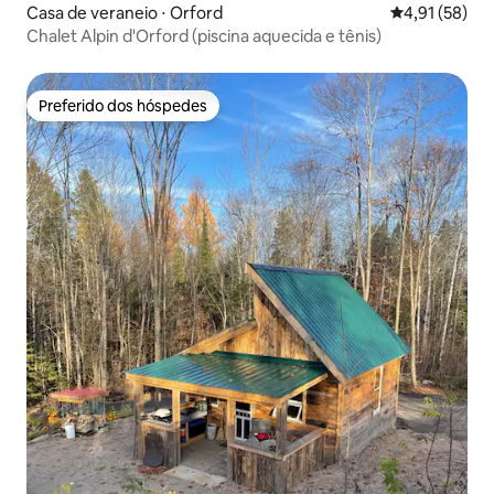
Casa de veraneio ⋅ Orford
4,91 de uma a
4,91 (58)
Chalet Alpin d'Orford (piscina aquecida e tênis)
Preferido dos hóspedes
Preferido dos hóspedes