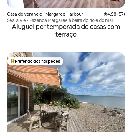
Casa de veraneio ⋅ Margaree Harbour
4,98 de uma a
4,98 (57)
Sea la Vie - Fazenda Margaree à beira do rio e do mar!
Aluguel por temporada de casas com
terraço
Preferido dos hóspedes
Entre os melhores preferidos dos hóspedes