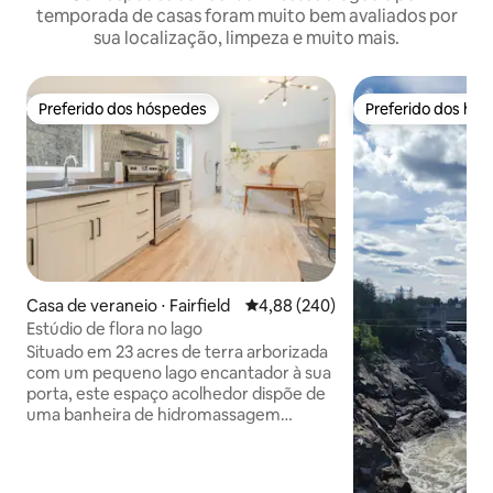
temporada de casas foram muito bem avaliados por
sua localização, limpeza e muito mais.
Preferido dos hóspedes
Preferido dos hó
Preferido dos hóspedes
Preferido dos hó
Casa de veraneio ⋅ Fairfield
4,88 de uma avaliação média de 5
4,88 (240)
Estúdio de flora no lago
Situado em 23 acres de terra arborizada
com um pequeno lago encantador à sua
porta, este espaço acolhedor dispõe de
uma banheira de hidromassagem
privativa durante todo o ano, cozinha
completa, jogos de tabuleiro e uma
cama king size. Localizado nos arredores