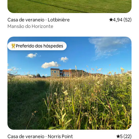
Casa de veraneio ⋅ Lotbinière
4,94 de uma a
4,94 (52)
Mansão do Horizonte
Preferido dos hóspedes
Entre os melhores preferidos dos hóspedes
Casa de veraneio ⋅ Norris Point
5 de uma a
5 (22)