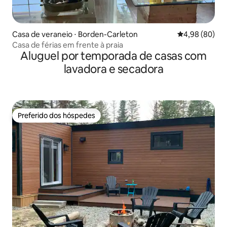
Casa de veraneio ⋅ Borden-Carleton
4,98 de uma av
4,98 (80)
Casa de férias em frente à praia
Aluguel por temporada de casas com
lavadora e secadora
Preferido dos hóspedes
Preferido dos hóspedes