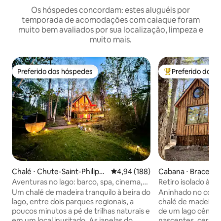
Os hóspedes concordam: estes aluguéis por
temporada de acomodações com caiaque foram
muito bem avaliados por sua localização, limpeza e
muito mais.
Preferido dos hóspedes
Preferido dos 
Preferido dos hóspedes
Entre os melhore
Chalé ⋅ Chute-Saint-Philipp
4,94 de uma avaliação média de 
4,94 (188)
Cabana ⋅ Bracebri
e
Aventuras no lago: barco, spa, cinema,
Retiro isolado à be
trilhas
Hideaway
Um chalé de madeira tranquilo à beira do
Aninhado no cora
lago, entre dois parques regionais, a
chalé de madeira a
poucos minutos a pé de trilhas naturais e
de um lago cênico
em um local inusitado. As janelas do
nascentes, cercad