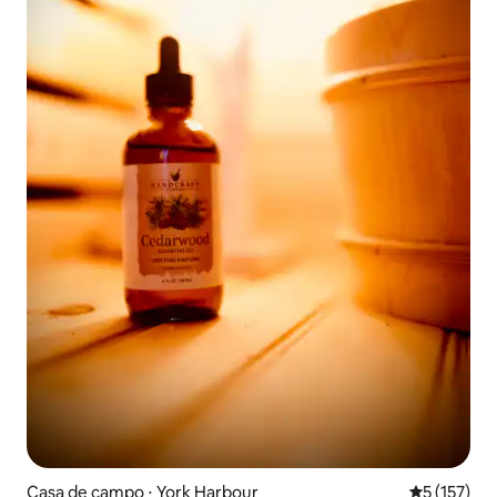
Casa de campo ⋅ York Harbour
5 de uma av
5 (157)