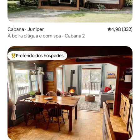
Cabana ⋅ Juniper
4,98 de uma av
4,98 (332)
À beira d'água e com spa - Cabana 2
Preferido dos hóspedes
Entre os melhores preferidos dos hóspedes