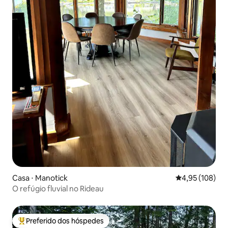
Casa ⋅ Manotick
4,95 de uma av
4,95 (108)
O refúgio fluvial no Rideau
Preferido dos hóspedes
Entre os melhores preferidos dos hóspedes