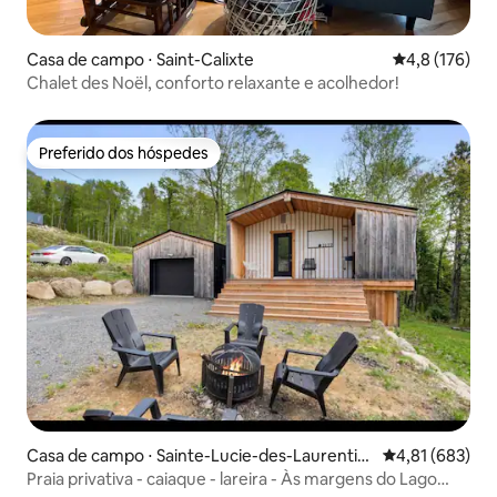
Casa de campo ⋅ Saint-Calixte
4,8 de uma av
4,8 (176)
Chalet des Noël, conforto relaxante e acolhedor!
Preferido dos hóspedes
Preferido dos hóspedes
Casa de campo ⋅ Sainte-Lucie-des-Laurentid
4,81 de uma av
4,81 (683)
es
Praia privativa - caiaque - lareira - Às margens do Lago