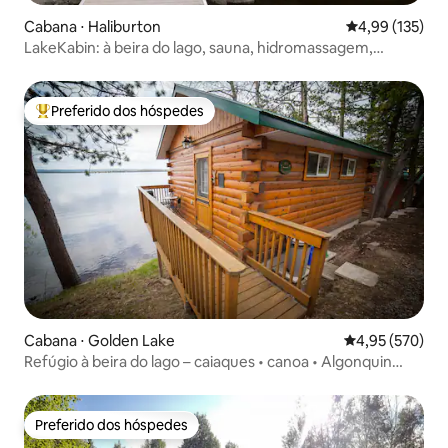
Cabana ⋅ Haliburton
4,99 de uma av
4,99 (135)
LakeKabin: à beira do lago, sauna, hidromassagem,
fliperama, caiaque
Preferido dos hóspedes
Entre os melhores preferidos dos hóspedes
Cabana ⋅ Golden Lake
4,95 de uma av
4,95 (570)
Refúgio à beira do lago – caiaques • canoa • Algonquin
Pass
Preferido dos hóspedes
Preferido dos hóspedes