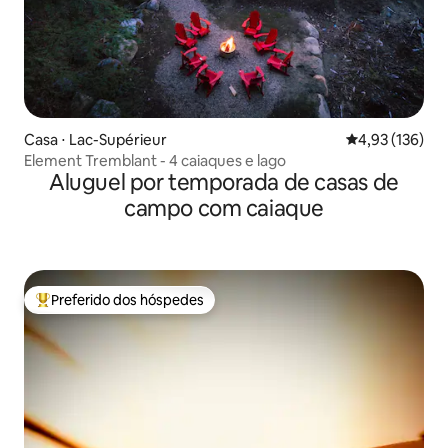
Casa ⋅ Lac-Supérieur
4,93 de uma av
4,93 (136)
Element Tremblant - 4 caiaques e lago
Aluguel por temporada de casas de
campo com caiaque
Preferido dos hóspedes
Entre os melhores preferidos dos hóspedes