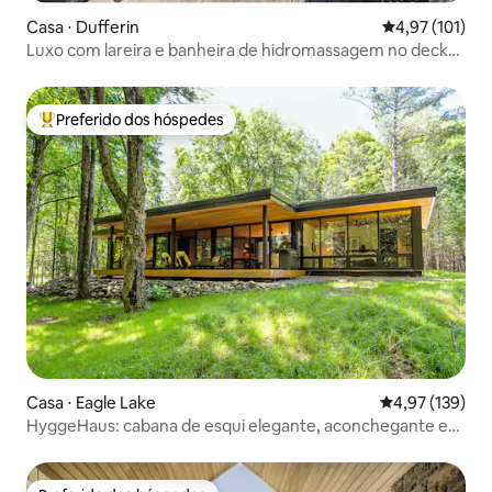
Casa ⋅ Dufferin
4,97 de uma av
4,97 (101)
Luxo com lareira e banheira de hidromassagem no deck
perto da água!
Preferido dos hóspedes
Entre os melhores preferidos dos hóspedes
Casa ⋅ Eagle Lake
4,97 de uma av
4,97 (139)
HyggeHaus: cabana de esqui elegante, aconchegante e
isolada