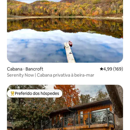
Cabana ⋅ Bancroft
4,99 de uma av
4,99 (169)
Serenity Now | Cabana privativa à beira-mar
Preferido dos hóspedes
Entre os melhores preferidos dos hóspedes