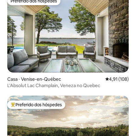
Preferido dos hóspedes
Preferido dos hóspedes
Casa ⋅ Venise-en-Québec
4,91 de uma av
4,91 (108)
L'Absolut Lac Champlain, Veneza no Quebec
Preferido dos hóspedes
Entre os melhores preferidos dos hóspedes