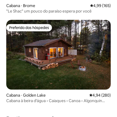
Cabana ⋅ Brome
4,99 de uma av
4,99 (165)
"Le Shac" um pouco do paraíso espera por você
Preferido dos hóspedes
Preferido dos hóspedes
Cabana ⋅ Golden Lake
4,94 de uma ava
4,94 (280)
Cabana à beira d'água • Caiaques • Canoa • Algonquin
Pass