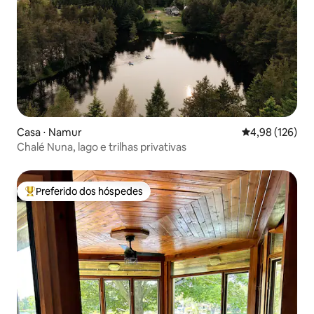
Casa ⋅ Namur
4,98 de uma av
4,98 (126)
Chalé Nuna, lago e trilhas privativas
Preferido dos hóspedes
Entre os melhores preferidos dos hóspedes