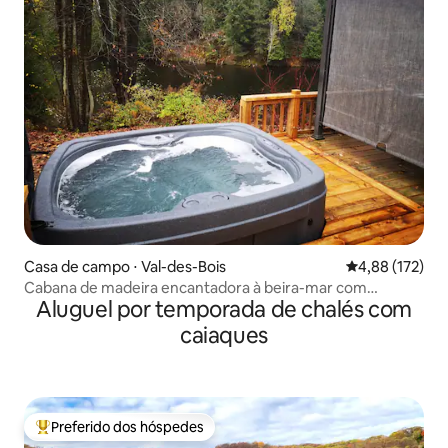
Casa de campo ⋅ Val-des-Bois
4,88 de uma av
4,88 (172)
Cabana de madeira encantadora à beira-mar com
Aluguel por temporada de chalés com
banheira de hidromassagem
caiaques
Preferido dos hóspedes
Entre os melhores preferidos dos hóspedes