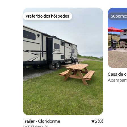
Preferido dos hóspedes
Superho
Preferido dos hóspedes
Superho
Casa de c
Acampame
Baía de F
Trailer ⋅ Cloridorme
5 de uma avaliação
5 (8)