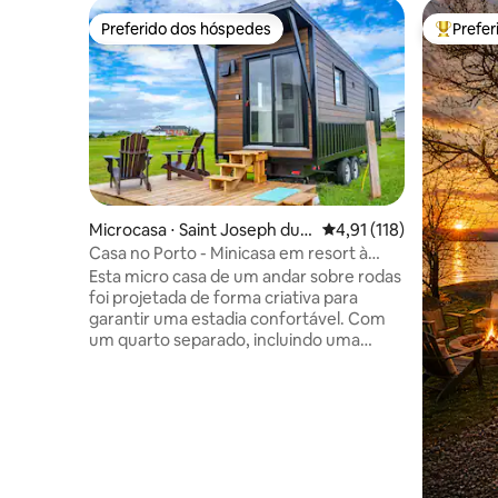
Preferido dos hóspedes
Prefe
Preferido dos hóspedes
Entre os
Microcasa ⋅ Saint Joseph du
4,91 de uma avaliação m
4,91 (118)
Moine
Casa no Porto - Minicasa em resort à
beira-mar
Esta micro casa de um andar sobre rodas
foi projetada de forma criativa para
garantir uma estadia confortável. Com
um quarto separado, incluindo uma
cama queen size, bem como uma área
de estar que se converte em uma cama
de solteiro, esta microcasa pode
acomodar até 3 pessoas. Esta microcasa
oferece uma cozinha totalmente
equipada, um banheiro de 3 peças,
incluindo um vaso sanitário com