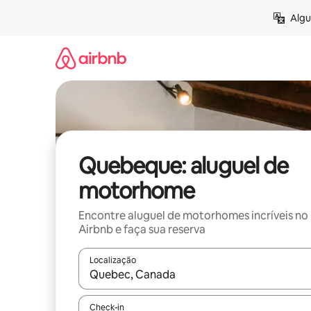
Pular
Algu
para
o
conteúdo
Quebeque: aluguel de
motorhome
Encontre aluguel de motorhomes incríveis no
Airbnb e faça sua reserva
Localização
Quando os resultados estiverem disponíveis, expl
Check-in