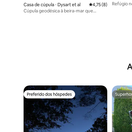
Refúgio n
Casa de cúpula ⋅ Dysart et al
4,75 de uma avaliação
4,75 (8)
Cúpula geodésica à beira-mar que
permite animais de estimação
A
Preferido dos hóspedes
Superho
Preferido dos hóspedes
Superho