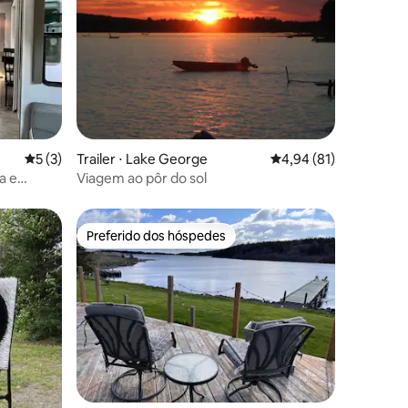
ções
5 de uma avaliação média de 5, 3 avaliações
5 (3)
Trailer ⋅ Lake George
4,94 de uma avaliação
4,94 (81)
na e
Viagem ao pôr do sol
Preferido dos hóspedes
os hóspedes
Preferido dos hóspedes
ções