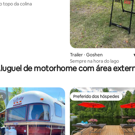
o topo da colina
 média de 5, 8 avaliações
Trailer ⋅ Goshen
Sempre na hora do lago
luguel de motorhome com área exter
st
Preferido dos hóspedes
st
Preferido dos hóspedes