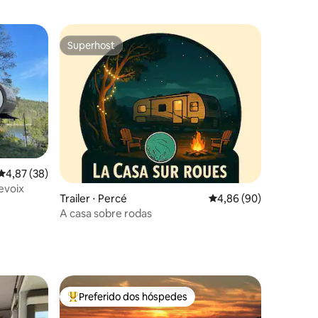
Superhost
Superhost
4,87 de uma avaliação média de 5, 38 avaliações
4,87 (38)
evoix
ções
Trailer ⋅ Percé
4,86 de uma avaliação 
4,86 (90)
A casa sobre rodas
Preferido dos hóspedes
Entre os melhores preferidos dos hóspedes