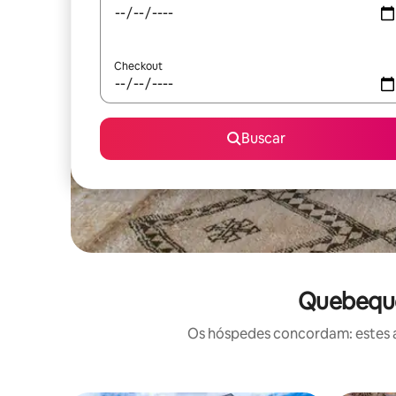
Checkout
Buscar
Quebeque
Os hóspedes concordam: estes a