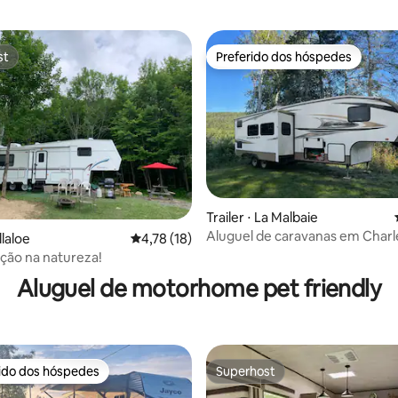
st
Preferido dos hóspedes
st
Preferido dos hóspedes
Trailer ⋅ La Malbaie
Aluguel de caravanas em Charl
média de 5, 31 avaliações
llaloe
4,78 de uma avaliação média de 5, 18 avalia
4,78 (18)
ão na natureza!
Aluguel de motorhome pet friendly
rido dos hóspedes
Superhost
 melhores preferidos dos hóspedes
Superhost