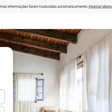
mas informações foram traduzidas automaticamente. 
Mostrar idioma
ore-os usando as seta para cima e para baixo do teclado ou tocando e