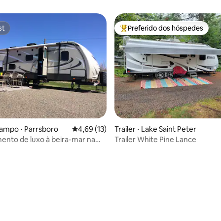
st
Preferido dos hóspedes
st
Entre os melhores preferidos d
ampo ⋅ Parrsboro
4,69 de uma avaliação média de 5, 13 avalia
4,69 (13)
Trailer ⋅ Lake Saint Peter
nto de luxo à beira-mar na
Trailer White Pine Lance
undy
 média de 5, 8 avaliações