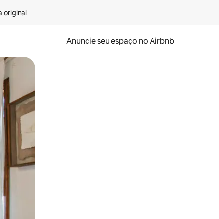
 original
Anuncie seu espaço no Airbnb
 deslizando o dedo na tela.