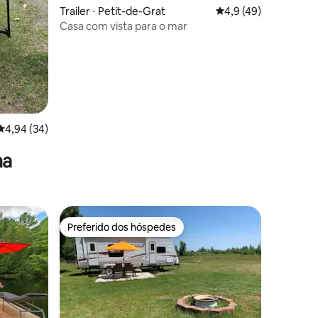
Trailer ⋅ Petit-de-Grat
4,9 de uma avaliação
4,9 (49)
Casa com vista para o mar
4,94 de uma avaliação média de 5, 34 avaliações
4,94 (34)
na
Preferido dos hóspedes
Preferido dos hóspedes