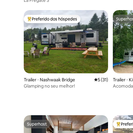
La Frégate 3
Preferido dos hóspedes
Superho
Entre os melhores preferidos dos hóspedes
Superho
Trailer ⋅ Nashwaak Bridge
5 de uma avaliação 
5 (31)
Trailer ⋅ Ki
Glamping no seu melhor!
Acomodaç
Superhost
Prefe
Superhost
Entre os