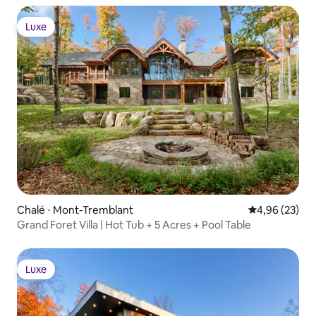
Luxe
Luxe
Chalé ⋅ Mont-Tremblant
4,96 de uma a
4,96 (23)
Grand Foret Villa | Hot Tub + 5 Acres + Pool Table
Luxe
Luxe