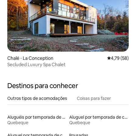
Chalé ⋅ La Conception
4,79 de uma a
4,79 (58)
Secluded Luxury Spa Chalet
Destinos para conhecer
Outros tipos de acomodações
Coisas para fazer
Aluguéis por temporada de celeiros
Aluguel por temporada de contêineres
Quebeque
Quebeque
Aluguel por temporada de casas na árvore
Pousadas