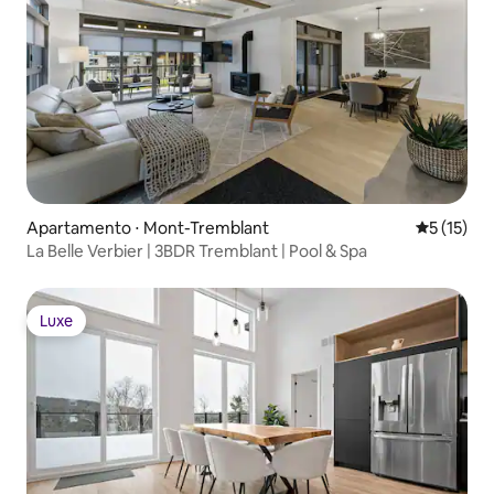
Apartamento ⋅ Mont-Tremblant
5 de uma a
5 (15)
La Belle Verbier | 3BDR Tremblant | Pool & Spa
Luxe
Luxe