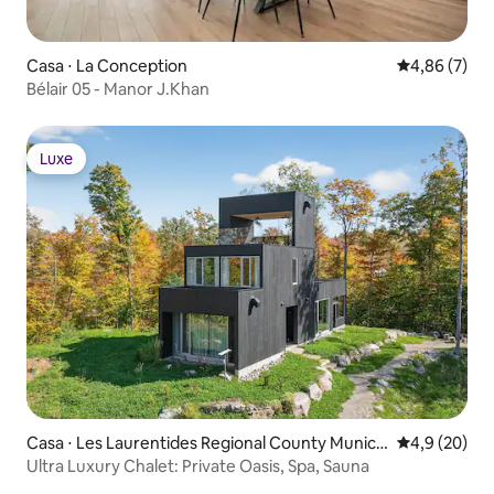
Casa ⋅ La Conception
4,86 de uma 
4,86 (7)
Bélair 05 - Manor J.Khan
Luxe
Luxe
Casa ⋅ Les Laurentides Regional County Munici
4,9 de uma a
4,9 (20)
pality
Ultra Luxury Chalet: Private Oasis, Spa, Sauna