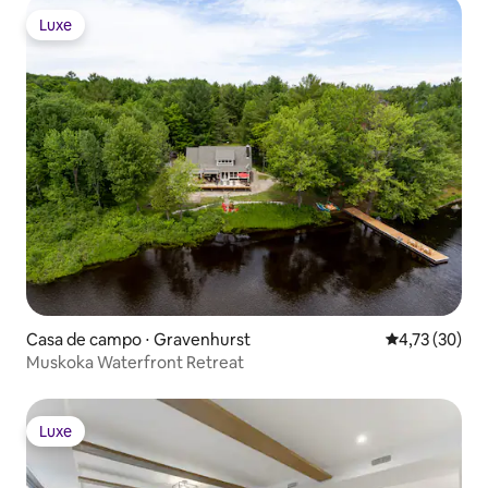
Luxe
Luxe
Casa de campo ⋅ Gravenhurst
4,73 de uma a
4,73 (30)
Muskoka Waterfront Retreat
Luxe
Luxe