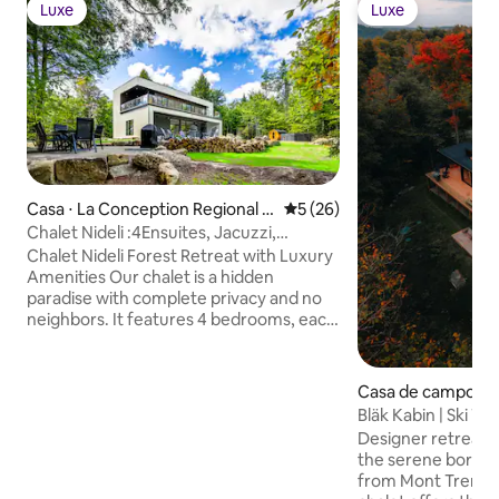
Luxe
Luxe
Luxe
Luxe
Casa ⋅ La Conception Regional C
5 de uma avaliação média de
5 (26)
ounty Municipality
Chalet Nideli :4Ensuites, Jacuzzi,
Sauna,Cozy Yard
Chalet Nideli Forest Retreat with Luxury
Amenities Our chalet is a hidden
paradise with complete privacy and no
neighbors. It features 4 bedrooms, each
with its own ensuite bathroom, offering
maximum comfort for all guests. Enjoy
Jacuzzi, sauna, BBQ, and fire pit, perfect
Casa de campo ⋅ L
for relaxing any time. The spacious
des Regional Coun
Bläk Kabin | Ski T
backyard offers stunning mountain
ality
Tub & Yoga
Designer retreat n
views and is ideal for stargazing at night.
the serene boreal 
With modern comforts and serene
from Mont Trembla
surroundings, every moment here