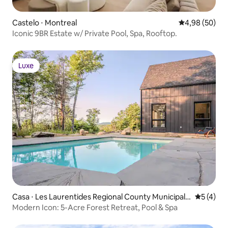
Castelo ⋅ Montreal
4,98 de uma a
4,98 (50)
Iconic 9BR Estate w/ Private Pool, Spa, Rooftop.
Luxe
Luxe
Casa ⋅ Les Laurentides Regional County Municipalit
5 de uma 
5 (4)
y
Modern Icon: 5-Acre Forest Retreat, Pool & Spa