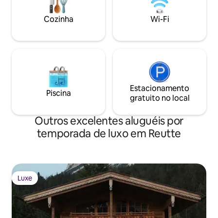
a single step away – carrying every
thought a little further.
Cozinha
Wi-Fi
Estacionamento
Piscina
gratuito no local
Outros excelentes aluguéis por
temporada de luxo em Reutte
Luxe
Luxe