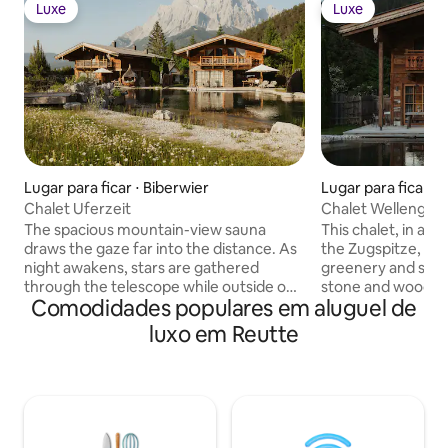
Luxe
Luxe
Luxe
Luxe
Lugar para ficar ⋅ Biberwier
Lugar para ficar ⋅ 
Chalet Uferzeit
Chalet Wellenglan
The spacious mountain-view sauna
This chalet, in an 
draws the gaze far into the distance. As
the Zugspitze, is 
night awakens, stars are gathered
greenery and shar
through the telescope while outside on
stone and wood fa
Comodidades populares em aluguel de
the terrace, the whirlpool bubbles
alpine aesthetic. T
joyfully beneath the mountain
rustic charm, is w
luxo em Reutte
panorama. Inside the chalet, the
you’re ready to fe
fireplace crackles softly and laughter
emerald lake becko
drifts through the rooms while the lake
Sip a glass of wine
sparkles quietly just beyond. Whether
crackles in the b
wrapped in winter snow or summer
awaits. Copyright © Luxury Retreats. All
warmth, the clear emerald water is only
rights reserved.