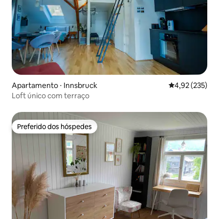
Apartamento ⋅ Innsbruck
4,92 de uma av
4,92 (235)
Loft único com terraço
Preferido dos hóspedes
Preferido dos hóspedes