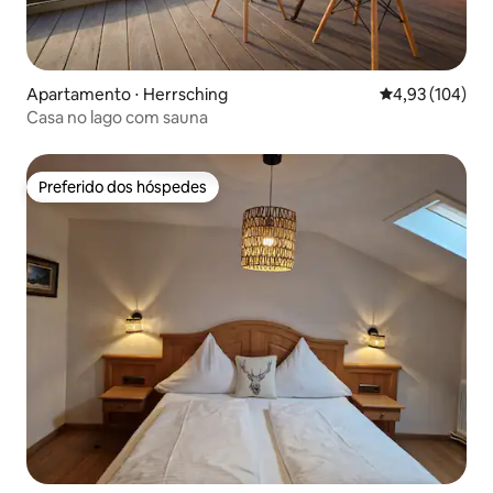
Apartamento ⋅ Herrsching
4,93 de uma av
4,93 (104)
Casa no lago com sauna
Preferido dos hóspedes
Preferido dos hóspedes