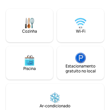
diretamente abaixo do castelo de
oferecem vistas 
contos de fadas do rei Ludwig II,
Alpes, bem como 
Neuschwanstein, e tem vista para o
"Neuschwanstein".
Castelo de Hohenschwangau. Em 15
lado da barragem
minutos você estará a pé na Alpsee e na
subida aos castelos. Muitas caminhadas
bonitas/passeios de bicicleta começam
Cozinha
Wi-Fi
conosco. Schwangau fica a 2.6 km de
distância, Füssen 4.2 km de distância.
Estacionamento
Piscina
gratuito no local
Ar-condicionado