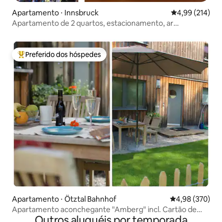
Apartamento ⋅ Innsbruck
4,99 de uma av
4,99 (214)
Apartamento de 2 quartos, estacionamento, ar
condicionado, 2-3 pessoas
Preferido dos hóspedes
Entre os melhores preferidos dos hóspedes
Apartamento ⋅ Ötztal Bahnhof
4,98 de uma ava
4,98 (370)
Apartamento aconchegante "Amberg" incl. Cartão de
Outros aluguéis por temporada
Verão Ötztal