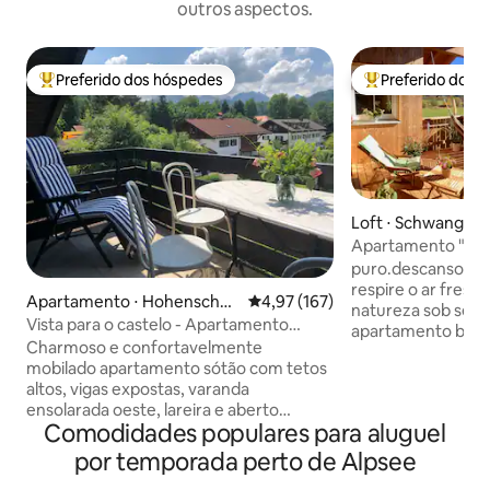
outros aspectos.
Preferido dos hóspedes
Preferido dos 
Entre os melhores preferidos dos hóspedes
Entre os melhore
Loft ⋅ Schwangau
Apartamento "pure
relaxamento"
puro.descanso - Deixe sua alma relaxar,
respire o ar fresc
Apartamento ⋅ Hohenschw
4,97 de uma avaliação média de 
4,97 (167)
natureza sob seus p
angau
Vista para o castelo - Apartamento
apartamento bem 
aconchegante no sótão
Charmoso e confortavelmente
vistas espetacular
mobilado apartamento sótão com tetos
o castelo de Neus
altos, vigas expostas, varanda
duas varandas. Ele
ensolarada oeste, lareira e aberto
diretamente no F
Comodidades populares para aluguel
famílias sala de estar/jantar adequado.
artificial). O luminoso apartamento tem
Nosso apartamento de 80 m ² está
cerca de 100 metr
por temporada perto de Alpsee
localizado em um bairro tranquilo,
varandas de tama