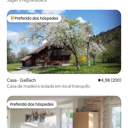
Jäger's Highlineblick
Preferido dos hóspedes
Entre os melhores preferidos dos hóspedes
Casa ⋅ Gaißach
4,98 de uma ava
4,98 (200)
Casa de madeira isolada em local tranquilo
Preferido dos hóspedes
Preferido dos hóspedes