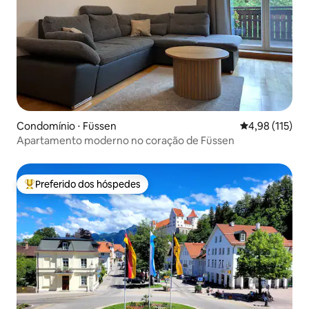
Condomínio ⋅ Füssen
4,98 de uma av
4,98 (115)
Apartamento moderno no coração de Füssen
Preferido dos hóspedes
Entre os melhores preferidos dos hóspedes