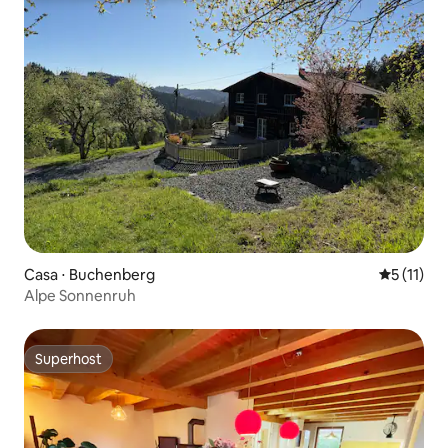
Casa ⋅ Buchenberg
5 de uma a
5 (11)
Alpe Sonnenruh
Superhost
Superhost