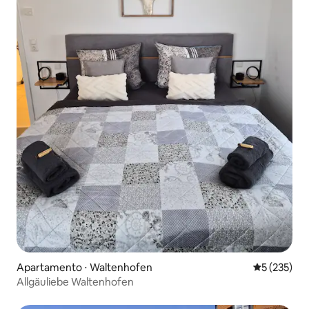
Apartamento ⋅ Waltenhofen
5 de uma av
5 (235)
Allgäuliebe Waltenhofen