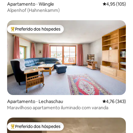
Apartamento ⋅ Wängle
4,95 de uma av
4,95 (105)
Alpenhof (Hahnenkamm)
Preferido dos hóspedes
Entre os melhores preferidos dos hóspedes
Apartamento ⋅ Lechaschau
4,76 de uma av
4,76 (343)
Maravilhoso apartamento iluminado com varanda
Preferido dos hóspedes
Entre os melhores preferidos dos hóspedes