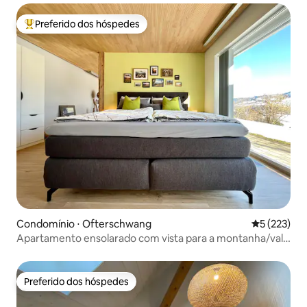
Preferido dos hóspedes
Entre os melhores preferidos dos hóspedes
Condomínio ⋅ Ofterschwang
5 de uma av
5 (223)
Apartamento ensolarado com vista para a montanha/vale
na região de Algovia
Preferido dos hóspedes
Preferido dos hóspedes