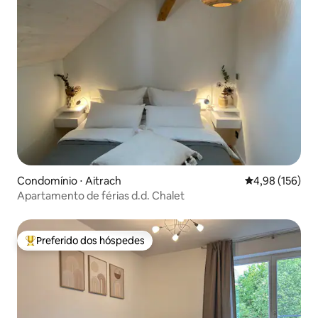
Condomínio ⋅ Aitrach
4,98 de uma av
4,98 (156)
Apartamento de férias d.d. Chalet
Preferido dos hóspedes
Entre os melhores preferidos dos hóspedes