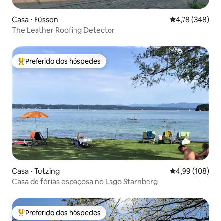
Casa ⋅ Füssen
4,78 de uma av
4,78 (348)
The Leather Roofing Detector
Preferido dos hóspedes
Entre os melhores preferidos dos hóspedes
Casa ⋅ Tutzing
4,99 de uma av
4,99 (108)
Casa de férias espaçosa no Lago Starnberg
Preferido dos hóspedes
Entre os melhores preferidos dos hóspedes