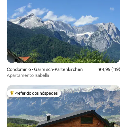
Condomínio ⋅ Garmisch-Partenkirchen
4,99 de uma av
4,99 (119)
Apartamento Isabella
Preferido dos hóspedes
Entre os melhores preferidos dos hóspedes