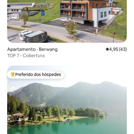
Apartamento ⋅ Berwang
4,95 de uma a
4,95 (43)
TOP 7 - Cobertura
Preferido dos hóspedes
Entre os melhores preferidos dos hóspedes