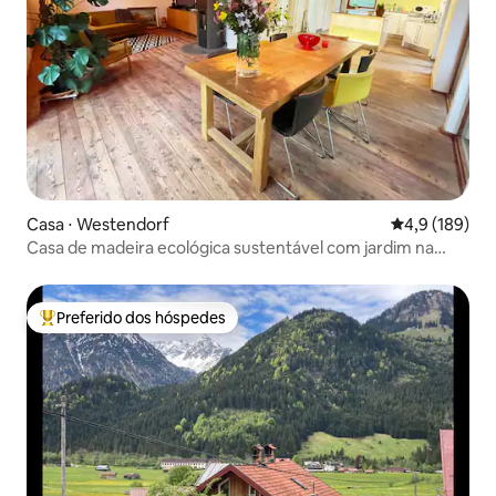
Casa ⋅ Westendorf
4,9 de uma av
4,9 (189)
Casa de madeira ecológica sustentável com jardim na
região de Algovia
Preferido dos hóspedes
Entre os melhores preferidos dos hóspedes