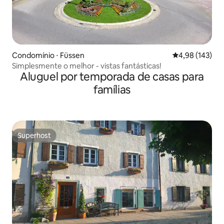
Condomínio ⋅ Füssen
4,98 de uma av
4,98 (143)
Simplesmente o melhor - vistas fantásticas!
Aluguel por temporada de casas para
famílias
Superhost
Superhost