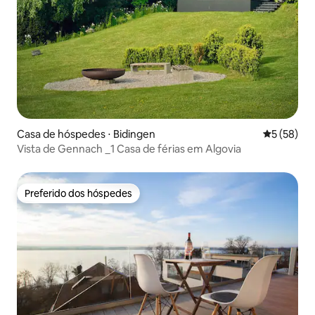
Casa de hóspedes ⋅ Bidingen
5 de uma a
5 (58)
Vista de Gennach _1 Casa de férias em Algovia
Preferido dos hóspedes
Preferido dos hóspedes