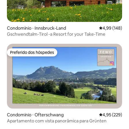
Condomínio ⋅ Innsbruck-Land
4,99 de uma av
4,99 (148)
Gschwendtalm-Tirol -a Resort for your Take-Time
Preferido dos hóspedes
Preferido dos hóspedes
Condomínio ⋅ Ofterschwang
4,95 de uma av
4,95 (229)
Apartamento com vista panorâmica para Grünten