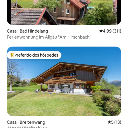
Casa ⋅ Bad Hindelang
4,99 de uma av
4,99 (311)
Ferienwohnung im Allgäu "Am Hirschbach"
Preferido dos hóspedes
Entre os melhores preferidos dos hóspedes
Casa ⋅ Breitenwang
5 de uma a
5 (13)