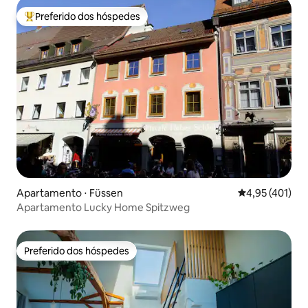
Preferido dos hóspedes
Entre os melhores preferidos dos hóspedes
Apartamento ⋅ Füssen
4,95 de uma av
4,95 (401)
Apartamento Lucky Home Spitzweg
Preferido dos hóspedes
Preferido dos hóspedes