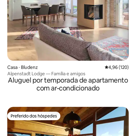
Casa ⋅ Bludenz
4,96 de uma av
4,96 (120)
Alpenstadt Lodge — Família e amigos
Aluguel por temporada de apartamento
com ar-condicionado
Preferido dos hóspedes
Preferido dos hóspedes