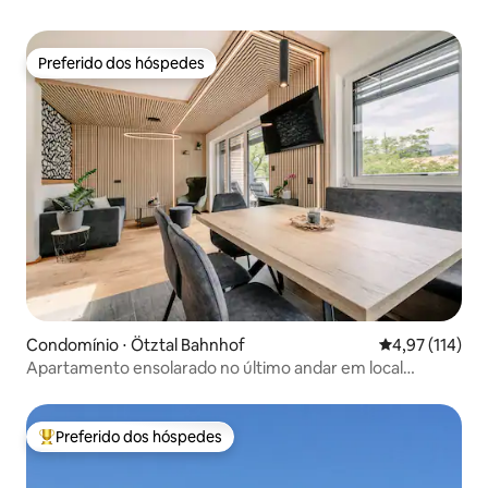
Preferido dos hóspedes
Preferido dos hóspedes
Condomínio ⋅ Ötztal Bahnhof
4,97 de uma av
4,97 (114)
Apartamento ensolarado no último andar em local
privilegiado
Preferido dos hóspedes
Entre os melhores preferidos dos hóspedes