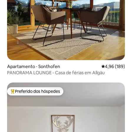
Apartamento ⋅ Sonthofen
4,96 de uma av
4,96 (189)
PANORAMA LOUNGE - Casa de férias em Allgäu
Preferido dos hóspedes
Entre os melhores preferidos dos hóspedes