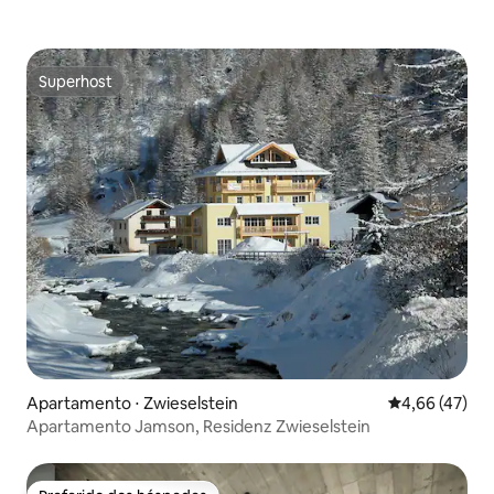
Superhost
Superhost
Apartamento ⋅ Zwieselstein
4,66 de uma a
4,66 (47)
Apartamento Jamson, Residenz Zwieselstein