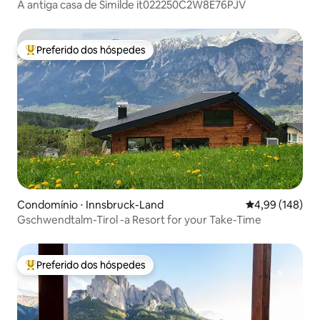
A antiga casa de Similde it022250C2W8E76PJV
Preferido dos hóspedes
Entre os melhores preferidos dos hóspedes
Condomínio ⋅ Innsbruck-Land
4,99 de uma av
4,99 (148)
Gschwendtalm-Tirol -a Resort for your Take-Time
Preferido dos hóspedes
Entre os melhores preferidos dos hóspedes