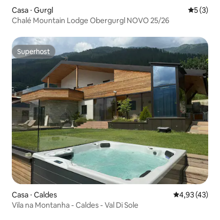
Casa ⋅ Gurgl
5 de uma 
5 (3)
Chalé Mountain Lodge Obergurgl NOVO 25/26
Superhost
Superhost
Casa ⋅ Caldes
4,93 de uma a
4,93 (43)
Vila na Montanha - Caldes - Val Di Sole