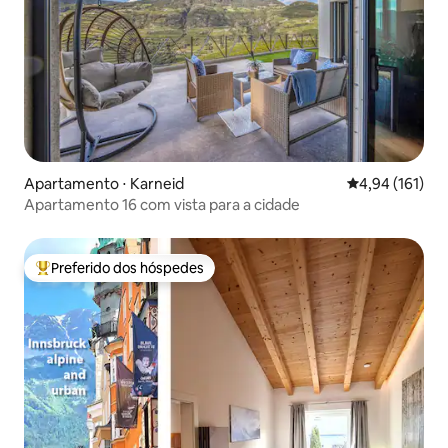
Apartamento ⋅ Karneid
4,94 de uma av
4,94 (161)
Apartamento 16 com vista para a cidade
Preferido dos hóspedes
Entre os melhores preferidos dos hóspedes