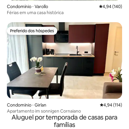
Condomínio ⋅ Varollo
4,94 de uma av
4,94 (140)
Férias em uma casa histórica
Preferido dos hóspedes
Preferido dos hóspedes
Condomínio ⋅ Girlan
4,94 de uma av
4,94 (114)
Apartamento im sonnigen Cornaiano
Aluguel por temporada de casas para
famílias