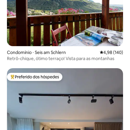
Condomínio ⋅ Seis am Schlern
4,98 de uma av
4,98 (140)
Retrô-chique, ótimo terraço! Vista para as montanhas
Preferido dos hóspedes
Entre os melhores preferidos dos hóspedes