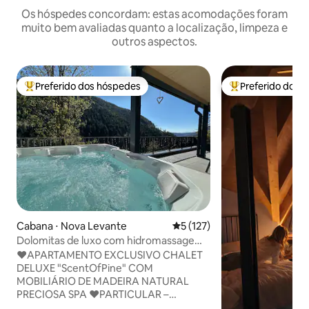
Os hóspedes concordam: estas acomodações foram
muito bem avaliadas quanto a localização, limpeza e
outros aspectos.
Preferido dos hóspedes
Preferido dos 
Entre os melhores preferidos dos hóspedes
Entre os melhore
Cabana ⋅ Nova Levante
5 de uma avaliação média de 
5 (127)
Dolomitas de luxo com hidromassagem
e sauna
♥️APARTAMENTO EXCLUSIVO CHALET
DELUXE "ScentOfPine" COM
MOBILIÁRIO DE MADEIRA NATURAL
PRECIOSA SPA ♥️PARTICULAR –
JACUZZI AQUECIDO FANTÁSTICO E