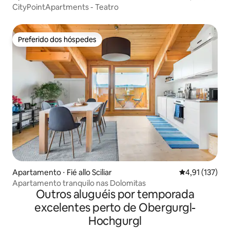
CityPointApartments - Teatro
Preferido dos hóspedes
Preferido dos hóspedes
Apartamento ⋅ Fié allo Sciliar
4,91 de uma av
4,91 (137)
Apartamento tranquilo nas Dolomitas
Outros aluguéis por temporada
excelentes perto de Obergurgl-
Hochgurgl