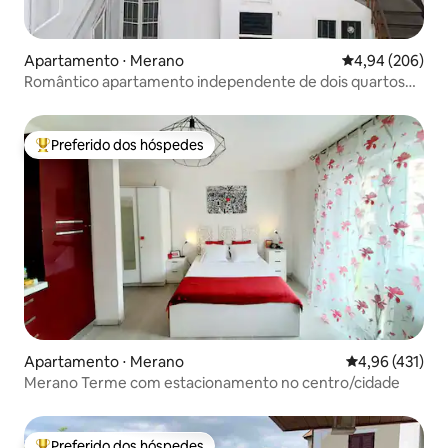
Apartamento ⋅ Merano
4,94 de uma ava
4,94 (206)
Romântico apartamento independente de dois quartos
no centro da cidade
Preferido dos hóspedes
Entre os melhores preferidos dos hóspedes
Apartamento ⋅ Merano
4,96 de uma av
4,96 (431)
Merano Terme com estacionamento no centro/cidade
Preferido dos hóspedes