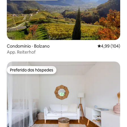
Condomínio ⋅ Bolzano
4,99 de uma av
4,99 (104)
App. Reiterhof
Preferido dos hóspedes
Preferido dos hóspedes