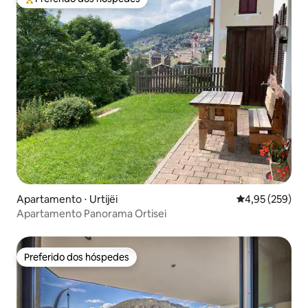
Entre os melhores preferidos dos hóspedes
Apartamento ⋅ Urtijëi
4,95 de uma av
4,95 (259)
Apartamento Panorama Ortisei
Preferido dos hóspedes
Preferido dos hóspedes