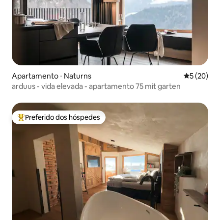
Apartamento ⋅ Naturns
5 de uma a
5 (20)
arduus - vida elevada - apartamento 75 mit garten
Preferido dos hóspedes
Entre os melhores preferidos dos hóspedes