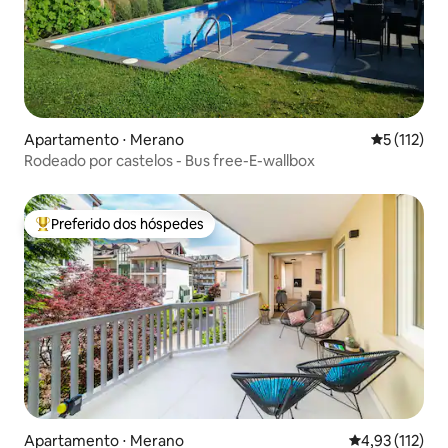
Apartamento ⋅ Merano
5 de uma av
5 (112)
Rodeado por castelos - Bus free-E-wallbox
Preferido dos hóspedes
Entre os melhores preferidos dos hóspedes
Apartamento ⋅ Merano
4,93 de uma av
4,93 (112)