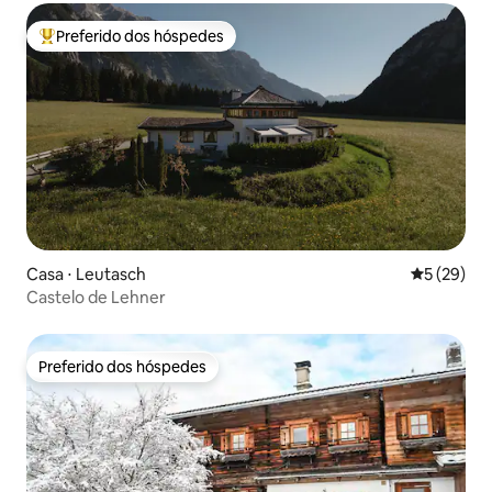
Preferido dos hóspedes
Entre os melhores preferidos dos hóspedes
Casa ⋅ Leutasch
5 de uma a
5 (29)
Castelo de Lehner
Preferido dos hóspedes
Preferido dos hóspedes