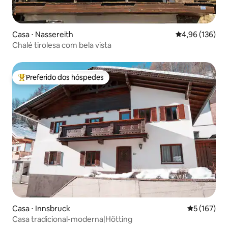
Casa ⋅ Nassereith
4,96 de uma av
4,96 (136)
Chalé tirolesa com bela vista
Preferido dos hóspedes
Entre os melhores preferidos dos hóspedes
Casa ⋅ Innsbruck
5 de uma av
5 (167)
Casa tradicional-moderna|Hötting