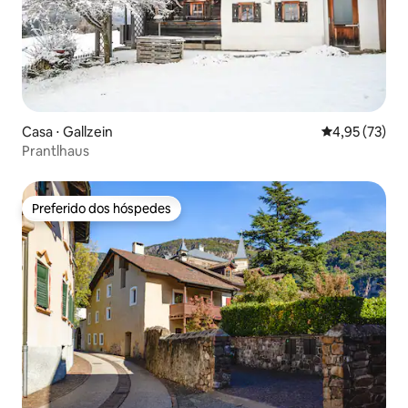
Casa ⋅ Gallzein
4,95 de uma a
4,95 (73)
Prantlhaus
Preferido dos hóspedes
Preferido dos hóspedes