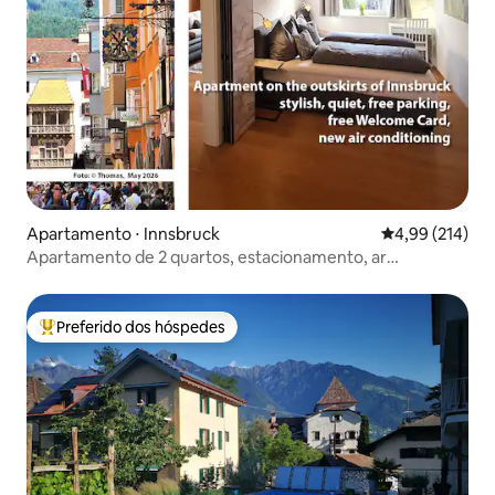
Apartamento ⋅ Innsbruck
4,99 de uma av
4,99 (214)
Apartamento de 2 quartos, estacionamento, ar
condicionado, 2-3 pessoas
Preferido dos hóspedes
Entre os melhores preferidos dos hóspedes