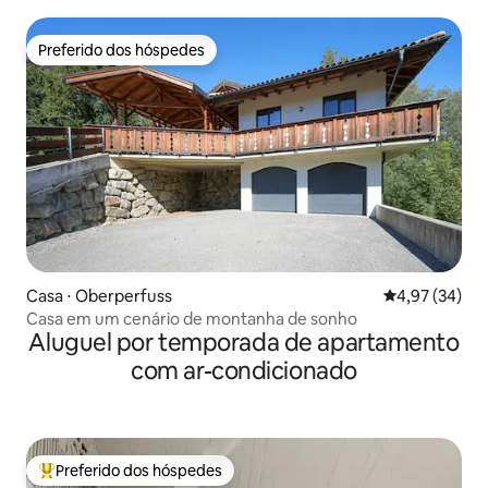
Preferido dos hóspedes
Preferido dos hóspedes
Casa ⋅ Oberperfuss
4,97 de uma a
4,97 (34)
Casa em um cenário de montanha de sonho
Aluguel por temporada de apartamento
com ar-condicionado
Preferido dos hóspedes
Entre os melhores preferidos dos hóspedes