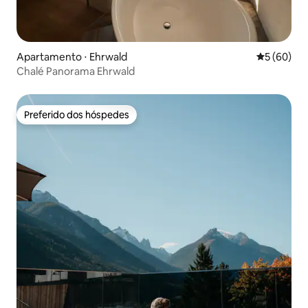
Apartamento ⋅ Ehrwald
5 de uma a
5 (60)
Chalé Panorama Ehrwald
Preferido dos hóspedes
Preferido dos hóspedes